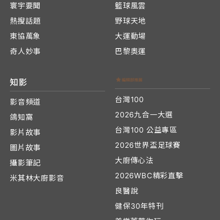
寰宇要聞
籃球風雲
熱搜話題
野球天地
東協萬象
大運動場
奇人妙事
巴黎奧運
知影
台灣100
影音頻道
2026九合一大選
鴿知窩
台灣100 公益專區
影片故事
2026世界盃足球賽
圖片故事
大廚傳心法
攝影筆記
2026WBC精彩直擊
米其林大廚影音
良醫說
健保30年特刊