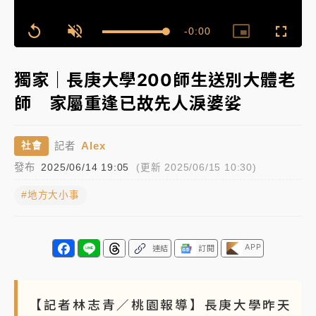
女律師陳昱瑄詐慈濟10億！黃金158kg遭查扣畫面曝光
Remaining
-
0:00
Loaded
:
Replay
Unmute
Picture-
Fullscr
100.00%
in-
Picture
Time��
暑假過三周才推「E宿新北打卡趣」！抽獎程序複雜 觀
獨家｜長庚大學200師生送別大體老
旅局回應了
師 家屬重逢已故先人淚婆娑
中信慈善基金會想增加董事人數！辜仲諒向法院聲請遭
駁 理由曝光
Alex
社會
記者
故宮《龍藏經》特展第2檔！今線上預約開賣一度塞車
發布
2025/06/14 19:05
(更新 2025/06/15 10:30)
周六起展出延長至晚上7時
#地方大小事
台東農業處長涉圖利渡假村！東檢抗告成功 今重開羈
押庭
父親節泡湯了！中颱白海豚雨彈轟3天 「紅到發紫」降
APP
連結
訂閱
雨熱區曝
【記者林志青／桃園報導】長庚大學昨天