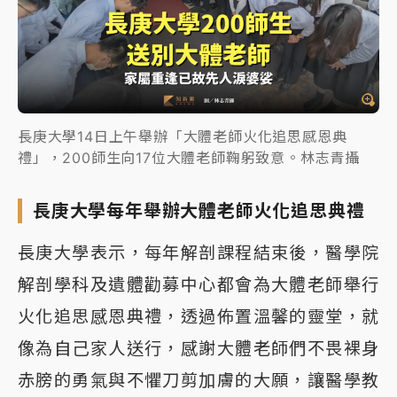
長庚大學14日上午舉辦「大體老師火化追思感恩典
禮」，200師生向17位大體老師鞠躬致意。林志青攝
長庚大學每年舉辦大體老師火化追思典禮
長庚大學表示，每年解剖課程結束後，醫學院
解剖學科及遺體勸募中心都會為大體老師舉行
火化追思感恩典禮，透過佈置溫馨的靈堂，就
像為自己家人送行，感謝大體老師們不畏裸身
赤膀的勇氣與不懼刀剪加膚的大願，讓醫學教