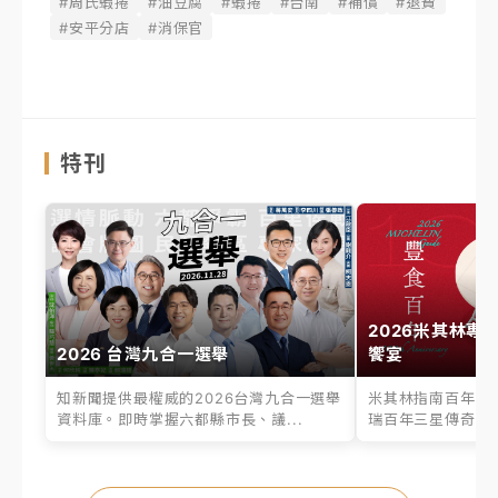
#周氏蝦捲
#油豆腐
#蝦捲
#台南
#補償
#退費
#安平分店
#消保官
特刊
2026米其林專
2026 台灣九合一選舉
饗宴
知新聞提供最權威的2026台灣九合一選舉
米其林指南百年之
資料庫。即時掌握六都縣市長、議...
瑞百年三星傳奇、台