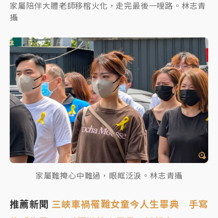
家屬陪伴大體老師移棺火化，走完最後一哩路。林志青
攝
家屬難掩心中難過，眼眶泛淚。林志青攝
推薦新聞
三峽車禍罹難女童今人生畢典 手寫