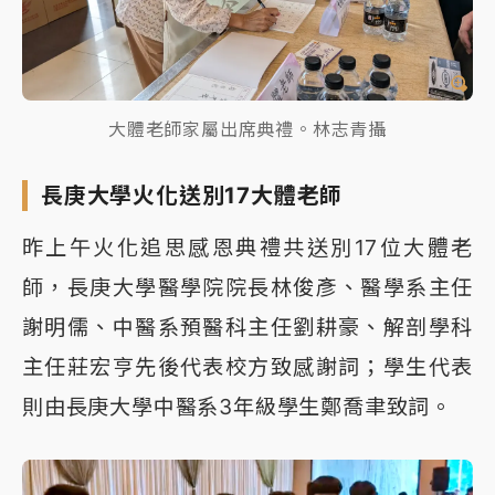
大體老師家屬出席典禮。林志青攝
長庚大學火化送別17大體老師
昨上午火化追思感恩典禮共送別17位大體老
師，長庚大學醫學院院長林俊彥、醫學系主任
謝明儒、中醫系預醫科主任劉耕豪、解剖學科
主任莊宏亨先後代表校方致感謝詞；學生代表
則由長庚大學中醫系3年級學生鄭喬聿致詞。