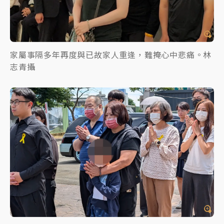
家屬事隔多年再度與已故家人重逢，難掩心中悲痛。林
志青攝