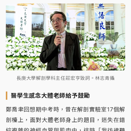
長庚大學解剖學科主任莊宏亨致詞。林志青攝
醫學生感念大體老師給予鼓勵
鄭喬聿回想期中考時，曾在解剖實驗室17個解
剖檯上，面對大體老師身上的題目，迷失在錯
綜複雜的神經血管與肌肉中，這時「我彷彿聽