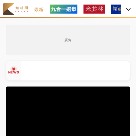
最新
女律師陳昱瑄詐慈濟10億！黃金158kg遭查扣畫面曝光
廣告
暑假過三周才推「E宿新北打卡趣」！抽獎程序複雜 觀
旅局回應了
中信慈善基金會想增加董事人數！辜仲諒向法院聲請遭
NEWS
駁 理由曝光
故宮《龍藏經》特展第2檔！今線上預約開賣一度塞車
周六起展出延長至晚上7時
台東農業處長涉圖利渡假村！東檢抗告成功 今重開羈
▲
押庭
▼
父親節泡湯了！中颱白海豚雨彈轟3天 「紅到發紫」降
雨熱區曝