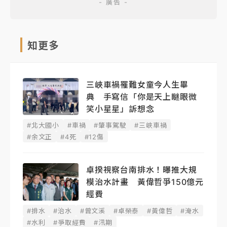
知更多
三峽車禍罹難女童今人生畢
典 手寫信「你是天上瞇眼微
笑小星星」訴想念
#北大國小
#車禍
#肇事駕駛
#三峽車禍
#余文正
#4死
#12傷
卓揆視察台南排水！曝推大規
模治水計畫 黃偉哲爭150億元
經費
#排水
#治水
#曾文溪
#卓榮泰
#黃偉哲
#淹水
#水利
#爭取經費
#汛期