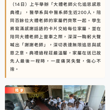
（14日）上午舉辦「大體老師火化追思感恩
典禮」，醫學系與中醫系師生近200人，陪
同百餘位大體老師的家屬們齊聚一起。學生
將寫滿感謝話語的卡片交給每位家屬，並在
陪同大體老師上靈車之際，深深一鞠躬大聲
喊出「謝謝老師」，深切表達無限追思與感
恩之意。典禮過程莊嚴溫馨，家屬在送已故
先人最後一程時，一度痛哭失聲，傷心不
捨。