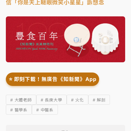
信「你是天上瞇眼微笑小星星」訴想念
⭐️ 即刻下載！無廣告《知新聞》App
# 大體老師
# 長庚大學
# 火化
# 解剖
# 醫學系
# 中醫系