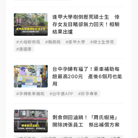
逢甲大學樹倒壓死碩士生 倖
存女友目睹卻無力回天！相驗
結果出爐
#大榕樹倒塌
#褐根病
#逢甲大學
#碩士生慘死
#唐國豪
台中孕婦有福了！乘車補助每
趟最高200元 產後6個月也能
用
#孕婦乘車補助
#台中通APP
#好孕專車
剩食倒回滷鍋！「周氏蝦捲」
開除誇張員工 祭出補償方案