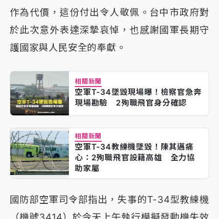
作為代價，這份付出令人敬佩。台中市政府對
於此次意外表達深摯哀悼，也感謝國軍長期守
護國家與人民安全的奉獻。
相關新聞
空軍T-34墜毀現場曝！檢察官急奔
現場勘驗 2殉職飛官身分確認
相關新聞
空軍T-34教練機墜毀！陳其邁痛
心：2殉職飛官設籍高雄 全力協
助家屬
國防部空軍司令部指出，失事的T-34型教練機
（機號3414）於今天上午執行模擬發動機失效