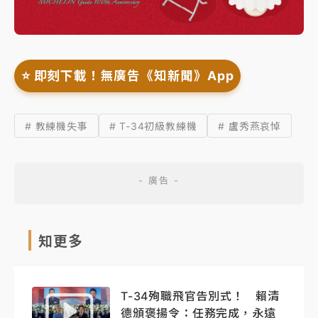
⭐️ 即刻下載！無廣告《知新聞》App
# 教練機失事
# T-34初級教練機
# 盧秀燕哀悼
知更多
T-34殉職飛官告別式！ 賴清
德頒褒揚令：任務完成，永遠