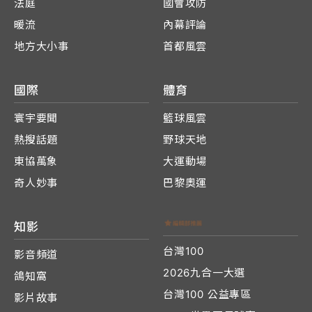
法庭
國會攻防
暖流
內幕評論
地方大小事
首都風雲
國際
體育
寰宇要聞
籃球風雲
熱搜話題
野球天地
東協萬象
大運動場
奇人妙事
巴黎奧運
知影
台灣100
影音頻道
2026九合一大選
鴿知窩
台灣100 公益專區
影片故事