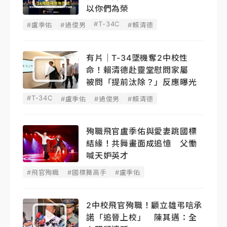
以你們為榮
#T-34C
#盧季佑
#過俊男
#賴清德
有片｜T-34墜機奪2中校性
命！賴清德赴靈堂慰問家屬
被問「提前汰除？」反應曝光
#T-34C
#盧季佑
#過俊男
#賴清德
殉職飛官盧季佑與愛妻跳國標
結緣！共舞畫面成追憶 父慟
喊天妒英才
#飛官殉職
#國標舞高手
#盧季佑
2中校飛官殉職！顧立雄弔唁承
諾「追晉上校」 陳其邁：全