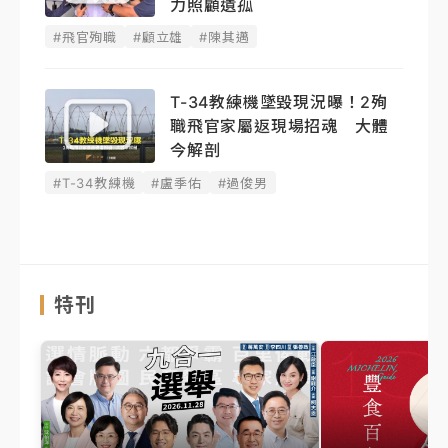
力照顧遺孤
#飛官殉職
#顧立雄
#陳其邁
T-34教練機墜毀現況曝！2殉
職飛官家屬返現場招魂 大體
今解剖
#T-34教練機
#盧季佑
#過俊男
特刊