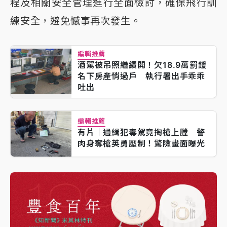
程及相關安全管理進行全面檢討，確保飛行訓
練安全，避免憾事再次發生。
編輯推薦
酒駕被吊照繼續開！欠18.9萬罰鍰
名下房產悄過戶 執行署出手乖乖
吐出
編輯推薦
有片｜通緝犯毒駕竟掏槍上膛 警
肉身奪槍英勇壓制！驚險畫面曝光