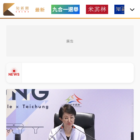
最新
金控第2季海外曝險破31兆創高 日本年增45%居冠
廣告
日職｜
林安可狀態正好卻因左膝疼痛下二軍 日媒感嘆
「好事多磨」
韓股最壞時期已過？大摩估去槓桿完成逾半 波動率降
NEWS
至2個月低
「白海豚」雨炸新北！通報109件災情 侯友宜揭這類災
損最多
白海豚挾豪雨狂炸新北！時雨量破百毫米 水塔、雨棚
▲
砸落毀車
▼
金控第2季海外曝險破31兆創高 日本年增45%居冠