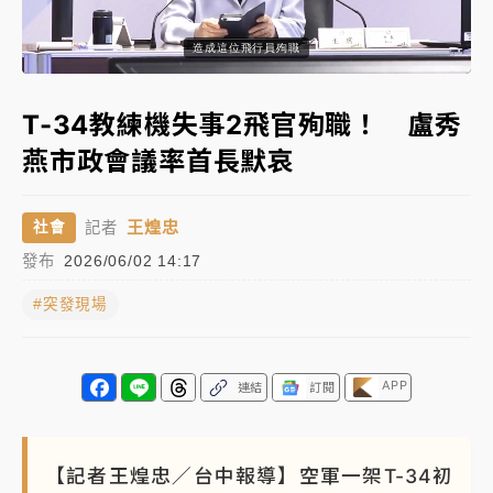
日職｜
林安可狀態正好卻因左膝疼痛下二軍 日媒感嘆
造成這位飛行員殉職
Loaded
:
「好事多磨」
Unmute
Subtitles
66.00%
韓股最壞時期已過？大摩估去槓桿完成逾半 波動率降
T-34教練機失事2飛官殉職！ 盧秀
至2個月低
燕市政會議率首長默哀
「白海豚」雨炸新北！通報109件災情 侯友宜揭這類災
損最多
王煌忠
社會
記者
白海豚挾豪雨狂炸新北！時雨量破百毫米 水塔、雨棚
發布
2026/06/02 14:17
砸落毀車
#突發現場
APP
連結
訂閱
【記者王煌忠／台中報導】空軍一架T-34初