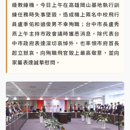
級教練機，今日上午在高雄岡山基地執行訓
練任務時失事墜毀，造成機上兩名中校飛行
員盧季佑和過俊男不幸殉職；台中市長盧秀
燕上午主持市政會議時獲悉消息，除代表台
中市政府表達深切哀悼外，也率領市府首長
起立默哀，向殉職飛官致上最高敬意，並向
家屬表達誠摯慰問。