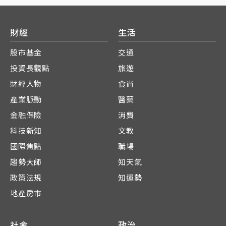
財經
生活
股市基金
交通
投資長觀點
旅遊
財經人物
食尚
產業脈動
醫藥
金融保險
消費
科技新知
文教
國際焦點
職場
趨勢大師
知天氣
政策法規
知運勢
地產房市
社會
政治