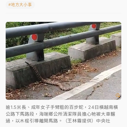
#地方大小事
中颱白海豚進逼！台北喜來登圍籬傾倒砸傷人 民權西
路鷹架倒塌壓2車
有片｜
白海豚暴風圈逼近！新北淡水赫見龍捲風 榕樹
連根拔起
中颱白海豚風雨來了！中部以北防豪雨 今晚、明天影
響最劇烈
白海豚逼近！北市水門只出不進 未移置車輛最高罰
4800＋拖吊費
逾1.5米長、成年女子手臂粗的百步蛇，24日橫越南橫
公路下馬路段，海端鄉公所清潔隊員擔心牠被大車輾
過，以木棍引導離開馬路。（王林霧提供）中央社