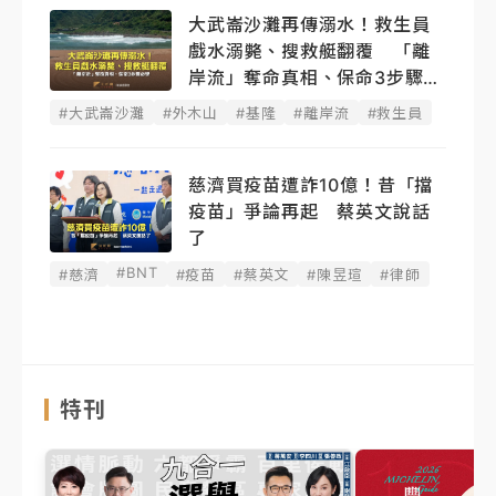
大武崙沙灘再傳溺水！救生員
戲水溺斃、搜救艇翻覆 「離
岸流」奪命真相、保命3步驟必
學
#大武崙沙灘
#外木山
#基隆
#離岸流
#救生員
慈濟買疫苗遭詐10億！昔「擋
疫苗」爭論再起 蔡英文說話
了
#BNT
#慈濟
#疫苗
#蔡英文
#陳昱瑄
#律師
特刊