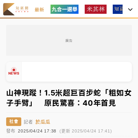
最新
油價持續凍漲！ 中油宣布下周一汽柴油價格維持不變
廣告
中颱白海豚進逼！台北喜來登圍籬傾倒砸傷人 民權西
路鷹架倒塌壓2車
有片｜
白海豚暴風圈逼近！新北淡水赫見龍捲風 榕樹
NEWS
連根拔起
中颱白海豚風雨來了！中部以北防豪雨 今晚、明天影
山神現蹤！1.5米超巨百步蛇「粗如女
響最劇烈
子手臂」 原民驚喜：40年首見
白海豚逼近！北市水門只出不進 未移置車輛最高罰
▲
4800＋拖吊費
▼
於瓜瓜
社會
記者
油價持續凍漲！ 中油宣布下周一汽柴油價格維持不變
發布
2025/04/24 17:38
(更新 2025/04/24 17:41)