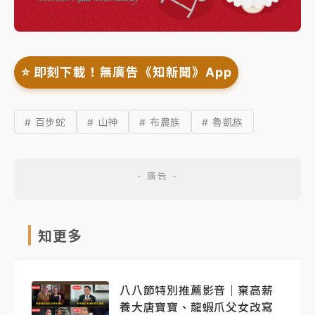
⭐️ 即刻下載！無廣告《知新聞》App
# 百步蛇
# 山神
# 布農族
# 魯凱族
知更多
八八節特別推薦影音｜棄高薪
養大唐寶寶、龍蝦爪父女改寫