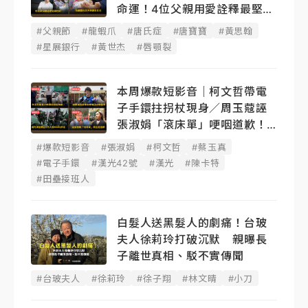
命運！4位父親用愛詮釋最堅韌
後盾
#父親節
#龍蝦爪
#唐氏症
#唐寶寶
#黃思翰
#星展銀行
#黃世杰
#唇顎裂
本周爆款短影音｜柯文哲帶電
子手鐶拄拐杖現身／周玉蔻誣
張淑娟「滾床單」哽咽道歉！
蔡玉真開撕爆料
#爆款短影音
#張淑娟
#柯文哲
#蔡玉真
#電子手鐶
#漢光42號
#漢光
#陳卡特
#田壘接班人
白髮人送黑髮人的劇痛！台玻
夫人徐莉玲打破沉默 親曝長
子離世真相、駁不實傳聞
#台玻夫人
#徐莉玲
#徐子翔
#林文晴
#小刀