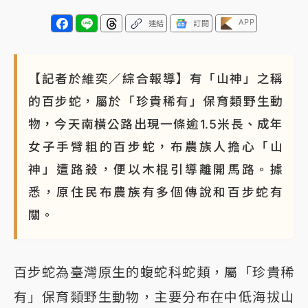
APP
連結
訂閱
【記者於維奕／綜合報導】有「山神」之稱
的百步蛇，屬於「珍貴稀有」保育類野生動
物，今天南橫公路出現一條逾1.5米長、成年
女子手臂粗的百步蛇，布農族人擔心「山
神」遭路殺，便以木棍引導離開馬路。據
悉，原住民布農族有多個傳說和百步蛇有
關。
百步蛇為臺灣原生的蝮蛇科蛇類，屬「珍貴稀
有」保育類野生動物，主要分布在中低海拔山