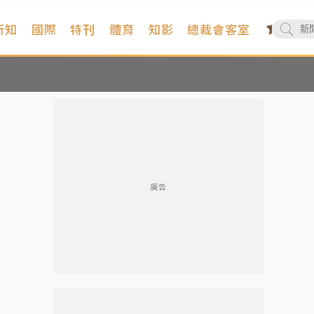
新知
國際
特刊
體育
知影
總裁會客室
廣告