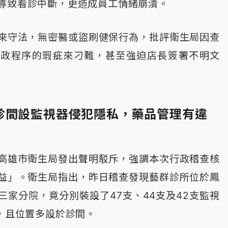
導致看診中斷，更造成員工情緒崩潰。
來守法，無密醫或盜刷健保行為，批評衛生局因查
行政程序的瑕疵來刁難，甚至強迫店長簽署不明文
診間設監視器侵犯隱私，藥品管理有違
高雄市衛生局發出聲明駁斥，強調本次行政稽查核
益」。衛生局指出，昨日稽查發現藝群診所位於鳳
三家分院，竟分別裝設了47支、44支及42支監視
支，且位置多設於診間。