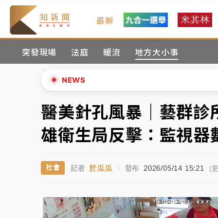
最新
金控第2季海外曝險破31兆創高 日本年增45
突發現場
法庭
暖流
地方大小事
日職｜
林安可狀態正好卻因左膝疼痛下二軍 
韓股最壞時期已過？大摩估去槓桿完成逾半 
NEWS
「白海豚」雨炸新北！通報109件災情 侯友
醫美針孔風暴｜藝群診
▲
白海豚挾豪雨狂炸新北！時雨量破百毫米 水
▼
雄衛生局反擊：監視器
金控第2季海外曝險破31兆創高 日本年增45
於瓜瓜
2026/05/14 15:21
社會
記者
|
發布
日職｜
林安可狀態正好卻因左膝疼痛下二軍 
(更
韓股最壞時期已過？大摩估去槓桿完成逾半 
「白海豚」雨炸新北！通報109件災情 侯友