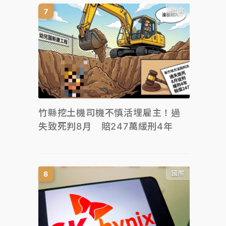
社會
竹縣挖土機司機不慎活埋雇主！過
失致死判8月 賠247萬緩刑4年
國際