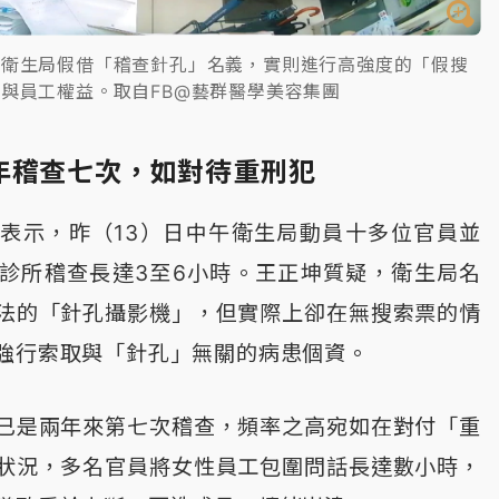
滿衛生局假借「稽查針孔」名義，實則進行高強度的「假搜
與員工權益。取自FB@藝群醫學美容集團
年稽查七次，如對待重刑犯
表示，昨（13）日中午衛生局動員十多位官員並
診所稽查長達3至6小時。王正坤質疑，衛生局名
法的「針孔攝影機」，但實際上卻在無搜索票的情
強行索取與「針孔」無關的病患個資。
已是兩年來第七次稽查，頻率之高宛如在對付「重
狀況，多名官員將女性員工包圍問話長達數小時，