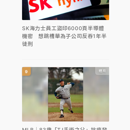
SK海力士員工盜印6000頁半導體
機密 想跳槽華為子公司反吞1年半
徒刑
體育
MLB｜83歲「TJ手術之父」抗癌發