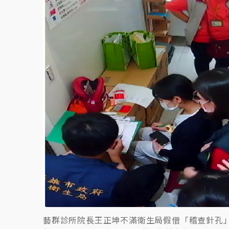
白海豚挾豪雨狂炸新北！時雨量破百毫米 水
藝群診所院長王正坤不滿衛生局假借「稽查針孔