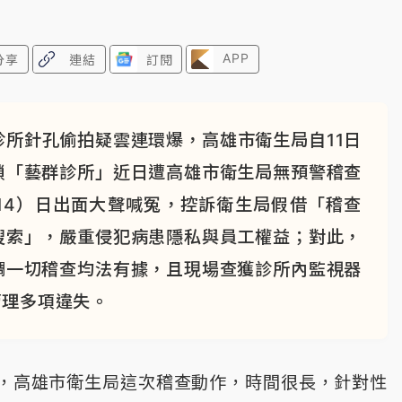
APP
分享
連結
訂閱
所針孔偷拍疑雲連環爆，高雄市衛生局自11日
鎖「藝群診所」近日遭高雄市衛生局無預警稽查
14）日出面大聲喊冤，控訴衛生局假借「稽查
搜索」，嚴重侵犯病患隱私與員工權益；對此，
調一切稽查均法有據，且現場查獲診所內監視器
管理多項違失。
，高雄市衛生局這次稽查動作，時間很長，針對性