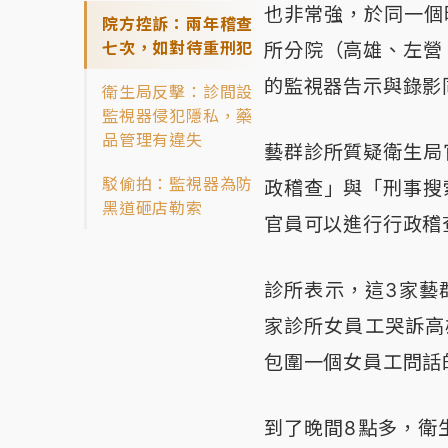
也非常強，於同一個
院方控訴：兩年稽查
七次，如對待重刑犯
所分院（高雄、左營
的監視器告示與錄影
衛生局反擊：診間設
監視器侵犯隱私，藥
品管理有違失
藝群診所質疑衛生局
駁偷拍：監視器為防
政稽查」與「刑事搜
黑道砸店勒索
官員可以進行行政稽
診所表示，這3家藝
家診所女員工哭訴高
包圍一個女員工問話
到了晚間8點多，衛