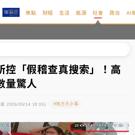
焦點
財經
生活
能源
社會
政治
AI
%居冠
日媒感嘆「好事多磨」
波動率降至2個月低
宜揭這類災損最多
所控「假稽查真搜索」！高
塔、雨棚砸落毀車
數量驚人
%居冠
#地方大小事
日媒感嘆「好事多磨」
新 2026/05/14 18:05)
波動率降至2個月低
宜揭這類災損最多