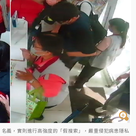
塔、雨棚砸落毀車
」名義，實則進行高強度的「假搜索」，嚴重侵犯病患隱私