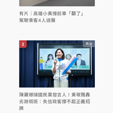
有片｜高雄小黃撞前車「翻了」
駕駛乘客4人送醫
政治
陳麗娜接國民黨發言人！黃敬雅轟
劣跡斑斑：失信政客撐不起正義招
牌