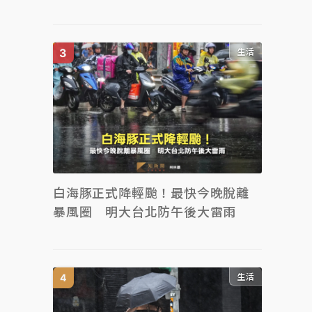
生活
白海豚正式降輕颱！最快今晚脫離
暴風圈 明大台北防午後大雷雨
生活