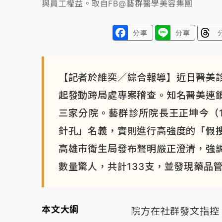
與員工權益。取自FB@藝群醫學美容集團
分享
分享
【記者於維奕／綜合報導】近日醫美診
起發動跨局處專案稽查。知名醫美連
三家分院。藝群診所院長王正坤今（
針孔」名義，實則進行高強度的「假
高雄市衛生局發布聲明嚴正澄清，強
數量驚人，共計133支，並發現藥品
本文大綱
院方在社群發文指控