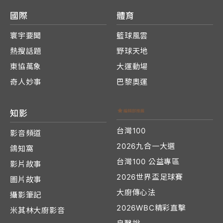
國際
體育
寰宇要聞
籃球風雲
熱搜話題
野球天地
東協萬象
大運動場
奇人妙事
巴黎奧運
知影
台灣100
影音頻道
2026九合一大選
鴿知窩
台灣100 公益專區
影片故事
2026世界盃足球賽
圖片故事
大廚傳心法
攝影筆記
2026WBC精彩直擊
米其林大廚影音