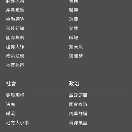
財經人物
食尚
產業脈動
醫藥
金融保險
消費
科技新知
文教
國際焦點
職場
趨勢大師
知天氣
政策法規
知運勢
地產房市
社會
政治
突發現場
黨政要聞
法庭
國會攻防
暖流
內幕評論
地方大小事
首都風雲