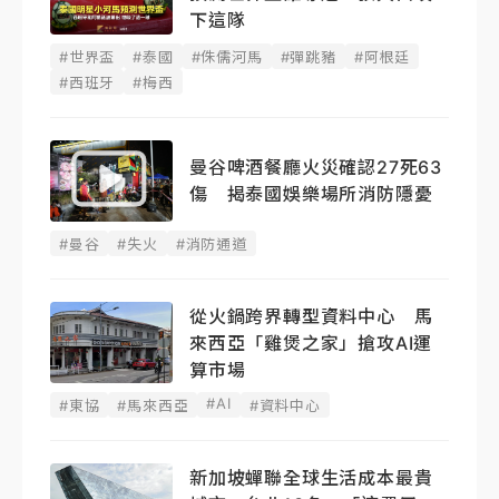
下這隊
#世界盃
#泰國
#侏儒河馬
#彈跳豬
#阿根廷
#西班牙
#梅西
曼谷啤酒餐廳火災確認27死63
傷 揭泰國娛樂場所消防隱憂
#曼谷
#失火
#消防通道
從火鍋跨界轉型資料中心 馬
來西亞「雞煲之家」搶攻AI運
算市場
#AI
#東協
#馬來西亞
#資料中心
新加坡蟬聯全球生活成本最貴