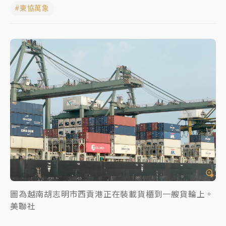
#東協萬象
中信慈善基金會想增加董事人數！辜仲諒向法院聲請遭
駁 理由曝光
故宮《龍藏經》特展第2檔！今線上預約開賣一度塞車
周六起展出延長至晚上7時
台東農業處長涉圖利渡假村！東檢抗告成功 今重開羈
押庭
父親節泡湯了！中颱白海豚雨彈轟3天 「紅到發紫」降
雨熱區曝
圖為越南胡志明市西貢港正在裝載貨櫃到一艘貨輪上。
美聯社