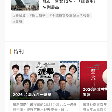
城市 台北13名、「這費用」
名列最高
#新加坡
#瑞士寶盛
#全球財富及高端生活報告
#曼谷
特刊
2026米其林專
2026 台灣九合一選舉
饗宴
知新聞提供最權威的2026台灣九合一選舉
米其林指南百年之
資料庫。即時掌握六都縣市長、議...
瑞百年三星傳奇、台