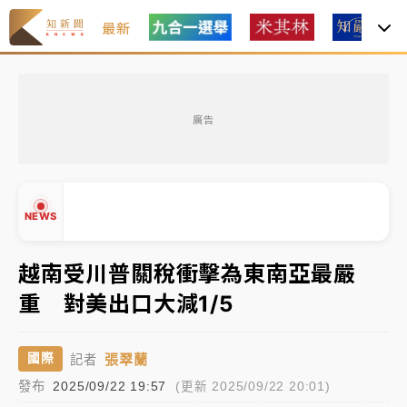
最新
女律師陳昱瑄詐慈濟10億！黃金158kg遭查扣畫面曝光
廣告
中信慈善基金會想增加董事人數！辜仲諒向法院聲請遭
駁 理由曝光
故宮《龍藏經》特展第2檔！今線上預約開賣一度塞車
NEWS
周六起展出延長至晚上7時
台東農業處長涉圖利渡假村！東檢抗告成功 今重開羈
越南受川普關稅衝擊為東南亞最嚴
押庭
重 對美出口大減1/5
▲
父親節泡湯了！中颱白海豚雨彈轟3天 「紅到發紫」降
▼
雨熱區曝
張翠蘭
國際
記者
發布
女律師陳昱瑄詐慈濟10億！黃金158kg遭查扣畫面曝光
2025/09/22 19:57
(更新 2025/09/22 20:01)