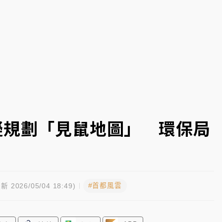
塔、雨棚砸落毀車
擬規劃「見鼠地圖」 環保局
#首都風雲
新 2026/05/04 18:49)