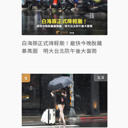
白海豚正式降輕颱！最快今晚脫離
暴風圈 明大台北防午後大雷雨
生活