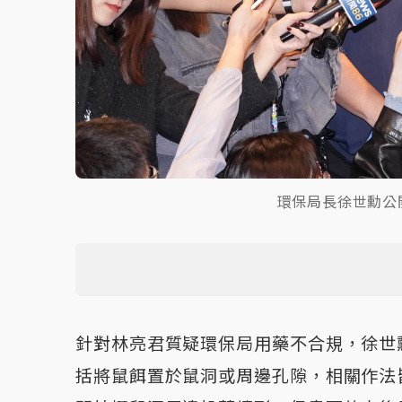
環保局長徐世勳公
針對林亮君質疑環保局用藥不合規，徐世
括將鼠餌置於鼠洞或周邊孔隙，相關作法