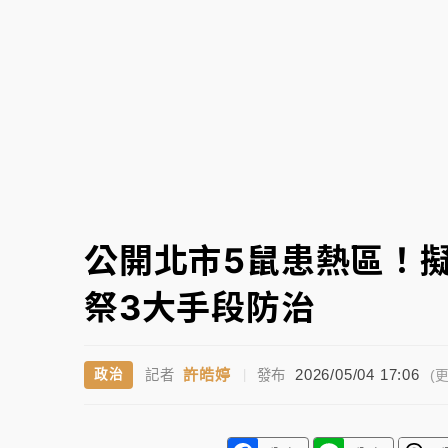
白海豚挾豪雨狂炸新北！時雨量破百毫米 水
公開北市5鼠患熱區！
祭3大手段防治
許皓婷
2026/05/04 17:06
政治
記者
|
發布
(更