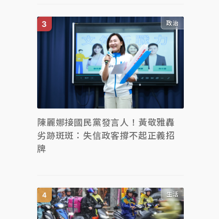
政治
陳麗娜接國民黨發言人！黃敬雅轟
劣跡斑斑：失信政客撐不起正義招
牌
生活