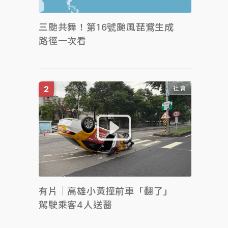
三颱共舞！第16號颱風琵鷺生成
路徑一次看
社會
有片｜高雄小黃撞前車「翻了」
駕駛乘客4人送醫