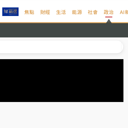
焦點
財經
生活
能源
社會
政治
AI
%居冠
日媒感嘆「好事多磨」
波動率降至2個月低
宜揭這類災損最多
塔、雨棚砸落毀車
%居冠
日媒感嘆「好事多磨」
波動率降至2個月低
宜揭這類災損最多