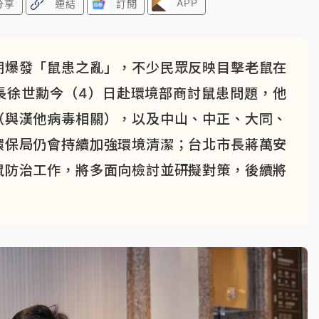
APP
分享
連結
訂閱
期爆發「鼠患之亂」，不少民眾反映目擊老鼠在
長徐世勳今（4）日赴環境部商討鼠患問題，他
（與漢他病毒相關），以及中山、中正、大同、
環保局仍會持續加強環境清潔；台北市長蔣萬安
鼠防治工作，將多面向檢討並研擬對策，後續將