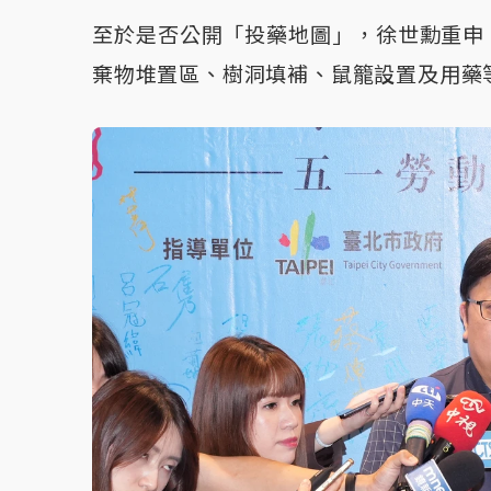
至於是否公開「投藥地圖」，徐世勳重申
棄物堆置區、樹洞填補、鼠籠設置及用藥