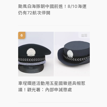
颱風白海豚朝中國前進！8/10海運
仍有72航次停開
生活
車埕鐵道活動用五星國徽道具帽惹
議！觀光署：內部申誡懲處