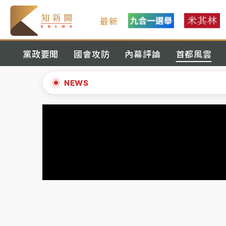
最新
金控第2季海外曝險破31兆創高 日本年增45
黨政要聞
國會攻防
內幕評論
首都風雲
日職｜
林安可狀態正好卻因左膝疼痛下二軍 
韓股最壞時期已過？大摩估去槓桿完成逾半 
NEWS
「白海豚」雨炸新北！通報109件災情 侯友
▲
白海豚挾豪雨狂炸新北！時雨量破百毫米 水
▼
金控第2季海外曝險破31兆創高 日本年增45
日職｜
林安可狀態正好卻因左膝疼痛下二軍 
韓股最壞時期已過？大摩估去槓桿完成逾半 
「白海豚」雨炸新北！通報109件災情 侯友