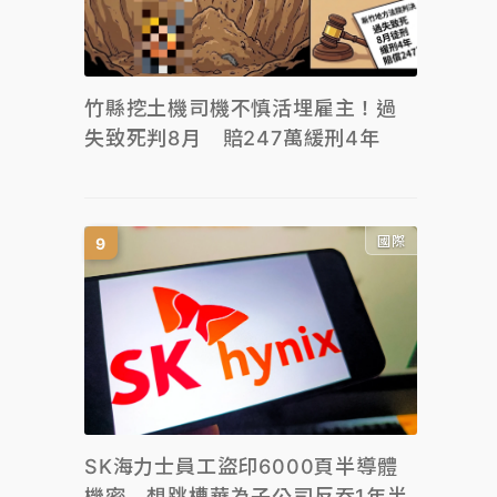
竹縣挖土機司機不慎活埋雇主！過
失致死判8月 賠247萬緩刑4年
國際
SK海力士員工盜印6000頁半導體
機密 想跳槽華為子公司反吞1年半