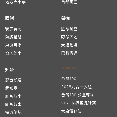
地方大小事
首都風雲
國際
體育
寰宇要聞
籃球風雲
熱搜話題
野球天地
東協萬象
大運動場
奇人妙事
巴黎奧運
知影
台灣100
影音頻道
2026九合一大選
鴿知窩
台灣100 公益專區
影片故事
2026世界盃足球賽
圖片故事
大廚傳心法
攝影筆記