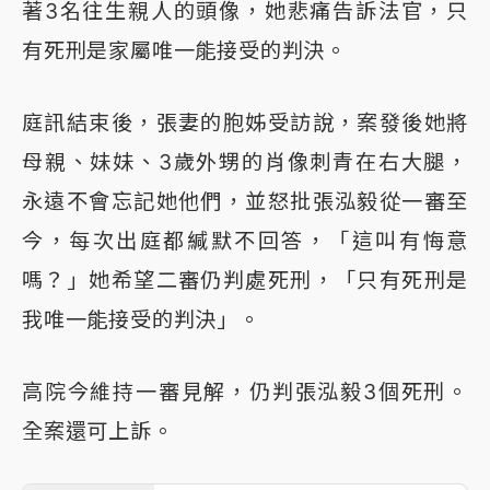
著3名往生親人的頭像，她悲痛告訴法官，只
有死刑是家屬唯一能接受的判決。
庭訊結束後，張妻的胞姊受訪說，案發後她將
母親、妹妹、3歲外甥的肖像刺青在右大腿，
永遠不會忘記她他們，並怒批張泓毅從一審至
今，每次出庭都緘默不回答，「這叫有悔意
嗎？」她希望二審仍判處死刑，「只有死刑是
我唯一能接受的判決」。
高院今維持一審見解，仍判張泓毅3個死刑。
全案還可上訴。