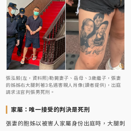
張泓毅(左，資料照)勒斃妻子、岳母、3歲繼子，張妻
的姊姊右大腿刺著3名遇害親人肖像(讀者提供)，出庭
請求法官判張男死刑。
家屬：唯一接受的判決是死刑
張妻的胞姊以被害人家屬身份出庭時，大腿刺