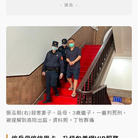
張泓毅(右)殺害妻子、岳母、3歲繼子，一審判死刑，
被提解到高院出庭。資料照。丁牧群攝