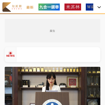
最新
金控第2季海外曝險破31兆創高 日本年增45%居冠
廣告
日職｜
林安可狀態正好卻因左膝疼痛下二軍 日媒感嘆
「好事多磨」
韓股最壞時期已過？大摩估去槓桿完成逾半 波動率降
NEWS
至2個月低
「白海豚」雨炸新北！通報109件災情 侯友宜揭這類災
損最多
白海豚挾豪雨狂炸新北！時雨量破百毫米 水塔、雨棚
▲
砸落毀車
▼
金控第2季海外曝險破31兆創高 日本年增45%居冠