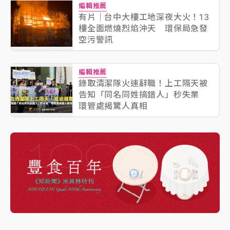
編輯推薦
有片｜台中大樓工地深夜大火！13
樓全面燃燒烈焰沖天 環保局急發
空污警訊
編輯推薦
錄取清潔隊火速辭職！上工隔天被
告知「同名同姓搞錯人」秒失業
環管處揭驚人真相