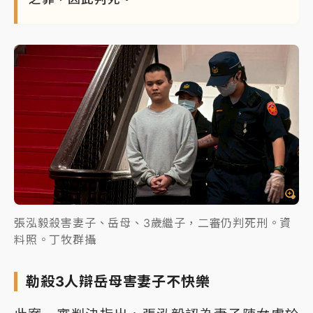
張泓毅殺害妻子、岳母、3歲繼子，二審仍判死刑。資
料照。丁牧群攝
勒殺3人辯岳母害妻子不快樂