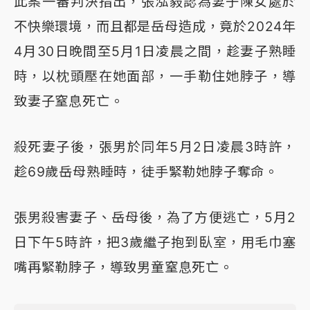
此案一審判決指出，張泓毅認為妻子陳女處於
不快樂環境，而且都是岳母造成，竟於2024年
4月30日晚間至5月1日凌晨之間，趁妻子熟睡
時，以枕頭壓在她面部，一手勒住她脖子，導
致妻子窒息死亡。
殺死妻子後，張男於同年5月2日凌晨3時許，
趁69歲岳母熟睡時，徒手緊勒她脖子奪命。
張男殺害妻子、岳母後，為了方便逃亡，5月2
日下午5時許，把3歲繼子抱到臥室，用毛巾塞
嘴再緊勒脖子，導致男童窒息死亡。