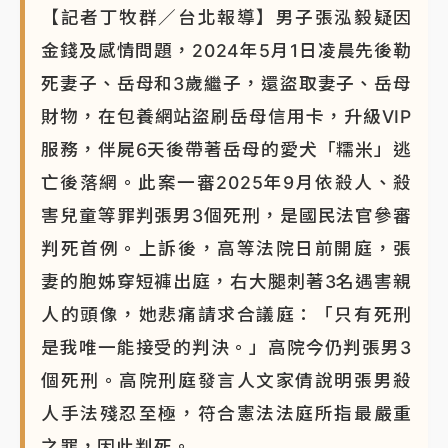
【記者丁牧群／台北報導】男子張泓毅疑因
金錢及感情問題，2024年5月1日凌晨先後勒
死妻子、岳母和3歲繼子，還盜取妻子、岳母
財物，在包養網站盜刷岳母信用卡，升級VIP
服務，伴屍6天後帶著岳母的愛犬「糯米」逃
亡後落網。此案一審2025年9月依殺人、殺
害兒童等罪判張男3個死刑，是國民法官參審
判死首例。上訴後，高等法院日前開庭，張
妻的胞姊穿短褲出庭，右大腿刺著3名遇害親
人的頭像，她悲痛請求合議庭：「只有死刑
是我唯一能接受的判決。」高院今仍判張男3
個死刑。高院刑庭發言人文家倩說明張男殺
人手法殘忍至極，符合憲法法庭所指最嚴重
之罪，因此判死。