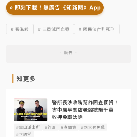
⭐️ 即刻下載！無廣告《知新聞》App
# 張泓毅
# 三重滅門血案
# 國民法官判死刑
知更多
警所長涉收賄幫詐團查個資！
害中風早餐店老闆被騙千萬
收押免職汰除
#金山派出所
#詐團
#查個資
#兩大過免職
#李語堂