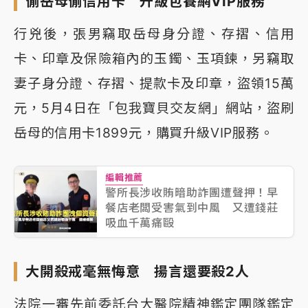
偷岳母偷信用卡 升級包養網VIP服務
行兇後，張男竊取岳母身分證、存摺、信用
卡、印章及保險箱內的玉鐲、玉項鍊，另竊取
妻子身分證、存摺、提款卡及印章，盜領15萬
元，5月4日在「包我寶貝交友網」網站，盜刷
岳母的信用卡1899元，購買升級VIP服務。
編輯推薦
警所長涉收賄暗助詐團遭聲押！早
餐店老闆受害氣到中風 又遭錢莊
吸血千萬痛毆
大開殺戒毫無悔意 揚言還要殺2人
法院一審先前委託台大醫院精神鑑定團隊鑑定