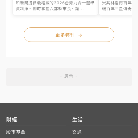
知新聞提供最權威的2026台灣九合一選舉
米其林指南百年之
資料庫。即時掌握六都縣市長、議...
瑞百年三星傳奇、台
更多特刊
→
財經
生活
股市基金
交通