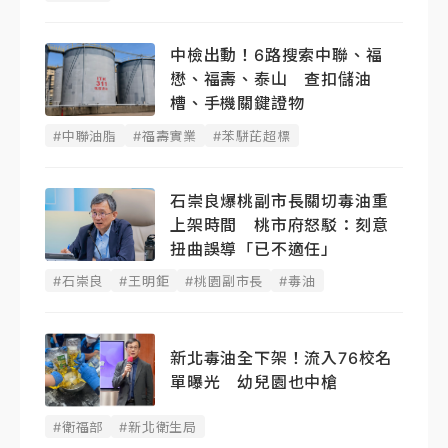
中檢出動！6路搜索中聯、福
懋、福壽、泰山 查扣儲油
槽、手機關鍵證物
#中聯油脂
#福壽實業
#苯駢芘超標
石崇良爆桃副市長關切毒油重
上架時間 桃市府怒駁：刻意
扭曲誤導「已不適任」
#石崇良
#王明鉅
#桃園副市長
#毒油
新北毒油全下架！流入76校名
單曝光 幼兒園也中槍
#衛福部
#新北衛生局