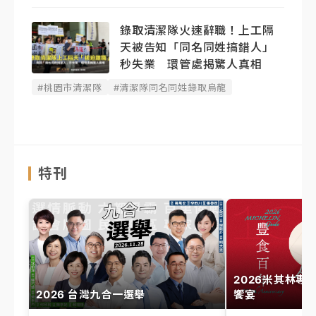
錄取清潔隊火速辭職！上工隔
天被告知「同名同姓搞錯人」
秒失業 環管處揭驚人真相
#桃園市清潔隊
#清潔隊同名同姓錄取烏龍
特刊
2026米其林專
2026 台灣九合一選舉
饗宴