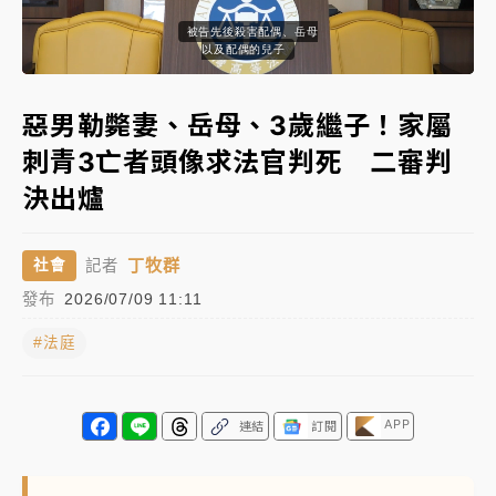
日職｜
林安可狀態正好卻因左膝疼痛下二軍 日媒感嘆
都是出於事先謀劃
蓄意連續殺害
Loaded
:
「好事多磨」
Unmute
Subtitles
88.32%
韓股最壞時期已過？大摩估去槓桿完成逾半 波動率降
惡男勒斃妻、岳母、3歲繼子！家屬
至2個月低
刺青3亡者頭像求法官判死 二審判
「白海豚」雨炸新北！通報109件災情 侯友宜揭這類災
決出爐
損最多
白海豚挾豪雨狂炸新北！時雨量破百毫米 水塔、雨棚
丁牧群
社會
記者
砸落毀車
發布
2026/07/09 11:11
#法庭
APP
連結
訂閱