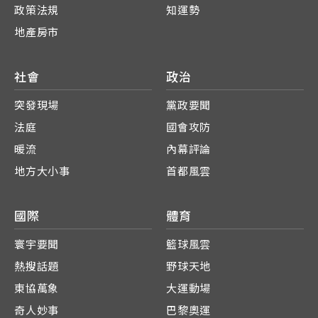
政策法規
知運勢
地產房市
社會
政治
突發現場
黨政要聞
法庭
國會攻防
暖流
內幕評論
地方大小事
首都風雲
國際
體育
寰宇要聞
籃球風雲
熱搜話題
野球天地
東協萬象
大運動場
奇人妙事
巴黎奧運