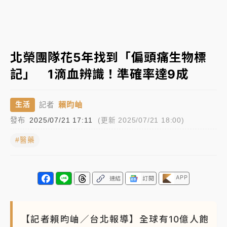
周末精選｜
苯駢芘無安全攝取值！致癌苦茶油下肚 毒
物醫籲多吃蔬果代謝
《知新聞》揭「運科計畫」人體實驗黑幕 運動部不追
北榮團隊花5年找到「偏頭痛生物標
究！遭監委質疑
記」 1滴血辨識！準確率達9成
台股處置新制明天上路 4大鬆綁一次看
賴昀岫
生活
記者
周末精選｜
鎢業董座離奇命喪豪宅！檢警3方向追出前
發布
2025/07/21 17:11
(更新 2025/07/21 18:00)
員工犯案 破案關鍵曝
#醫藥
APP
連結
訂閱
【記者賴昀岫／台北報導】全球有10億人飽