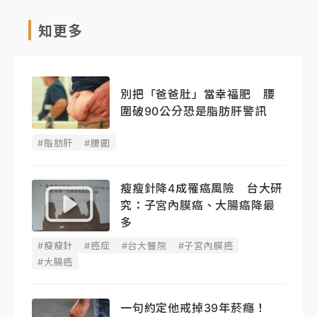
知更多
別把「爸爸肚」當幸福肥 腰
圍破90公分恐是脂肪肝警訊
#脂肪肝
#腰圍
瘦瘦針降4成罹癌風險 台大研
究：子宮內膜癌、大腸癌降最
多
#瘦瘦針
#癌症
#台大醫院
#子宮內膜癌
#大腸癌
一句約定他戒掉39年菸癮！