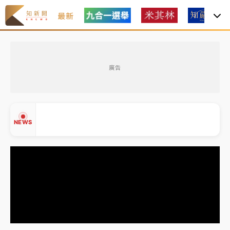
最新
白海豚瘦身！中部以北防劇烈降水 本周天氣展望「多
雨不穩定」
廣告
周末精選｜
苯駢芘無安全攝取值！致癌苦茶油下肚 毒
物醫籲多吃蔬果代謝
《知新聞》揭「運科計畫」人體實驗黑幕 運動部不追
NEWS
究！遭監委質疑
台股處置新制明天上路 4大鬆綁一次看
周末精選｜
鎢業董座離奇命喪豪宅！檢警3方向追出前
▲
員工犯案 破案關鍵曝
▼
白海豚瘦身！中部以北防劇烈降水 本周天氣展望「多
雨不穩定」