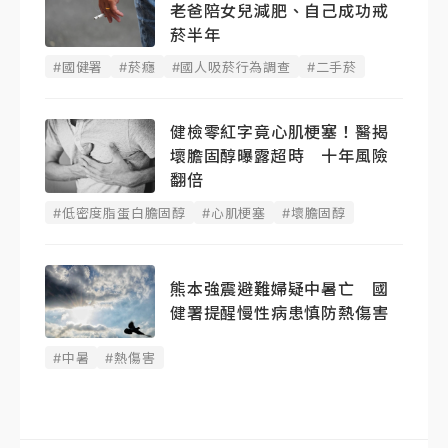
老爸陪女兒減肥、自己成功戒
菸半年
#國健署
#菸癮
#國人吸菸行為調查
#二手菸
健檢零紅字竟心肌梗塞！醫揭
壞膽固醇曝露超時 十年風險
翻倍
#低密度脂蛋白膽固醇
#心肌梗塞
#壞膽固醇
熊本強震避難婦疑中暑亡 國
健署提醒慢性病患慎防熱傷害
#中暑
#熱傷害