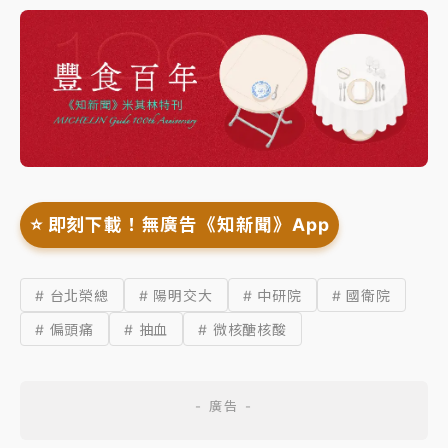
⭐️ 即刻下載！無廣告《知新聞》App
# 台北榮總
# 陽明交大
# 中研院
# 國衛院
# 偏頭痛
# 抽血
# 微核醣核酸