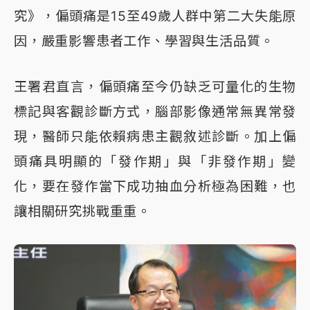
究》，偏頭痛是15至49歲人群中第二大失能原
因，嚴重影響患者工作、學習與生活品質。
王署君直言，偏頭痛至今仍缺乏可量化的生物
標記與客觀診斷方式，腦部影像通常無異常發
現，醫師只能依賴病患主觀敘述診斷。加上偏
頭痛具明顯的「發作期」與「非發作期」變
化，要在發作當下成功抽血分析極為困難，也
讓相關研究挑戰重重。