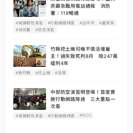
燕籲急難用電話通報 消防
署：119暢通
#城鎮韌性演習
#行動網路降速
#台中市
#盧秀燕
#消防署
#防空演習
竹縣挖土機司機不慎活埋雇
主！過失致死判8月 賠247萬
緩刑4年
#新竹縣
#挖土機
#活埋
中部防空演習明登場！首度實
施行動網路降速 三大重點一
次看
#NCC
#城鎮韌性演習
#行動網路降速