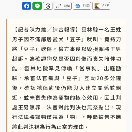
APP
連結
訂閱
NBA｜
傳奇名帥驚傳離世！曾以「瘋狂籃球」震撼聯
盟 兩大愛徒向他致
【記者陳力維／綜合報導】雲林縣一名王姓
男子因不滿鄰居愛犬「豆子」吠叫，竟持刀
將「豆子」砍傷，檢方事後以毀損罪將王男
起訴。為確認狗兒是否因創傷而喪失陪伴功
能，雲林地院罕見傳喚「當事狗」出庭勘
驗。承審法官親與「豆子」互動20多分鐘
後，確認牠傷癒後仍能與人建立關係並親
近，並未喪失作為寵物的核心效用，因此判
處王男無罪。法官對此判決也無奈點出，現
行法律將寵物僅視為「物」，呼籲被告不應
將此判決視為行為正當的理由。