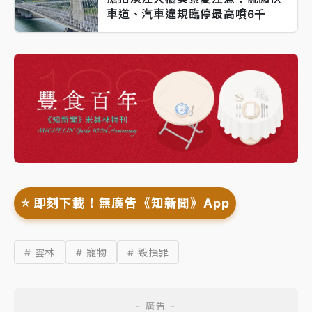
車道、汽車違規臨停最高噴6千
⭐️ 即刻下載！無廣告《知新聞》App
# 雲林
# 寵物
# 毀損罪