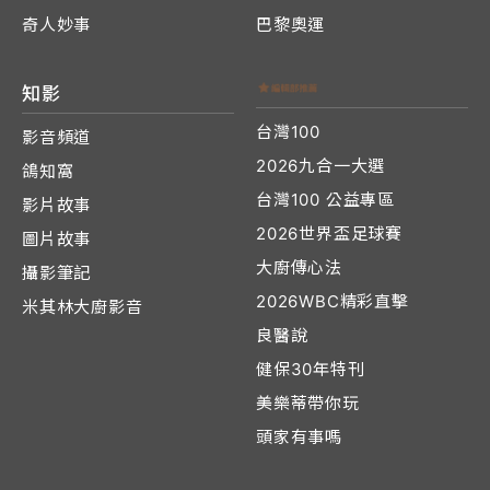
奇人妙事
巴黎奧運
知影
台灣100
影音頻道
2026九合一大選
鴿知窩
台灣100 公益專區
影片故事
2026世界盃足球賽
圖片故事
大廚傳心法
攝影筆記
2026WBC精彩直擊
米其林大廚影音
良醫說
健保30年特刊
美樂蒂帶你玩
頭家有事嗎