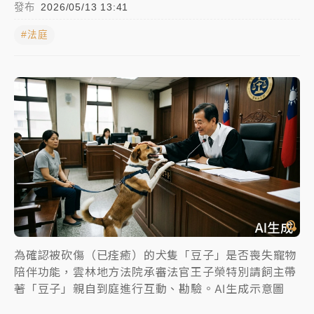
發布
2026/05/13 13:41
NBA｜
傳奇名帥驚傳離世！曾以「瘋狂籃球」震撼聯
#法庭
盟 兩大愛徒向他致
中租控股7月營收創今年新高 前7月獲利成長6%
獨家｜
和欣客運總裁逝世！少東涉洗錢遭收押 戴手銬
腳鐐提前奔靈堂畫面曝
處置制度大變革！ 證交所今起縮短股票「關禁閉」天
數與撮合時間
才續任就飛美國大學面試 清大校長高為元致歉：機會
到來時引起我的好奇
白海豚颱風解除海警 西南風來了！4縣市大雨特報、各
為確認被砍傷（已痊癒）的犬隻「豆子」是否喪失寵物
地午後雷雨
陪伴功能，雲林地方法院承審法官王子榮特別請飼主帶
著「豆子」親自到庭進行互動、勘驗。AI生成示意圖
分析｜
7月營收甫首破單月9000億元下半年續旺指
標？ 鴻海本週法說法人關注的四大重點