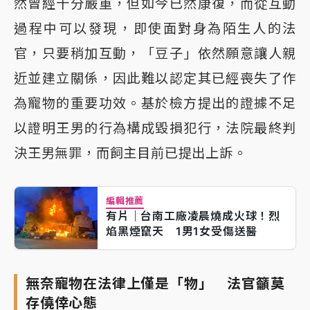
然曾經十分嚴重，但如今已然康復，而從互動
過程中可以發現，即使面對身為陌生人的法
官，只要稍加互動，「豆子」依然願意讓人親
近並建立關係，因此難以認定其已經喪失了作
為寵物的重要功效。基於檢方提出的證據不足
以證明王男的行為構成毀損犯行，法院最終判
決王男無罪，而飼主目前已提出上訴。
編輯推薦
有片｜台南工廠凌晨燒成火球！烈
焰黑煙竄天 1男1女受傷送醫
無奈寵物在法律上僅是「物」 法官籲莫
存僥倖心態