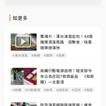
知更多
驚魂片｜漢光演習出包！48發
榴彈滾落馬路 目擊者：哇靠
砲彈掉滿地
#漢光演習
#砲彈
#榴彈
#苗栗
高鐵行動電源自燃！經濟部今
年公告召回7款瑕疵品 《知新
聞》一文看清
#高鐵
#行動電源
#自燃
#經濟部
#召回
#瑕疵
防空演習網路降速登場！盧秀