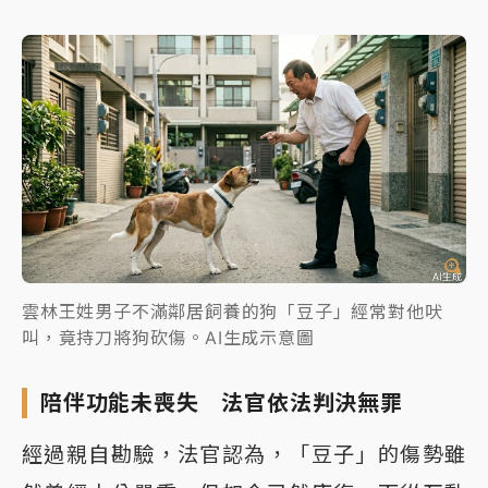
雲林王姓男子不滿鄰居飼養的狗「豆子」經常對他吠
叫，竟持刀將狗砍傷。AI生成示意圖
陪伴功能未喪失 法官依法判決無罪
經過親自勘驗，法官認為，「豆子」的傷勢雖