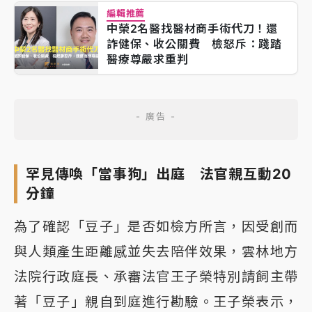
編輯推薦
中榮2名醫找醫材商手術代刀！還
詐健保、收公關費 檢怒斥：踐踏
醫療尊嚴求重判
罕見傳喚「當事狗」出庭 法官親互動20
分鐘
為了確認「豆子」是否如檢方所言，因受創而
與人類產生距離感並失去陪伴效果，雲林地方
法院行政庭長、承審法官王子榮特別請飼主帶
著「豆子」親自到庭進行勘驗。王子榮表示，