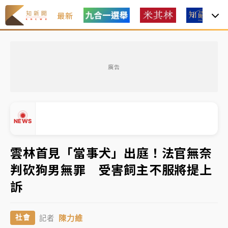
最新
中租控股7月營收創今年新高 前7月獲利成長6%
廣告
獨家｜
和欣客運總裁逝世！少東涉洗錢遭收押 戴手銬
腳鐐提前奔靈堂畫面曝
處置制度大變革！ 證交所今起縮短股票「關禁閉」天
NEWS
數與撮合時間
才續任就飛美國大學面試 清大校長高為元致歉：機會
雲林首見「當事犬」出庭！法官無奈
到來時引起我的好奇
判砍狗男無罪 受害飼主不服將提上
白海豚颱風解除海警 西南風來了！4縣市大雨特報、各
▲
訴
地午後雷雨
▼
分析｜
7月營收甫首破單月9000億元下半年續旺指
陳力維
社會
記者
標？ 鴻海本週法說法人關注的四大重點