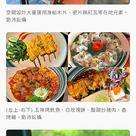
空間設計大量運用漁船木片、瓷片與紅瓦等在地元素。
劉沛妘攝
(左上-右下) 五味烤魷魚、白玫瑰餅、酸甜炒豬肉、香
烤雞。劉沛妘攝