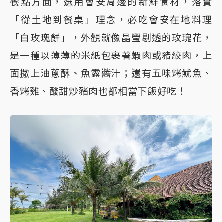
餐點方面，選用會安周邊的新鮮食材，落實
「從土地到餐桌」理念，必吃會安在地料理
「白玫瑰餅」，外觀就像晶瑩剔透的玫瑰花，
是一種以薄薄的米紙包裹著蝦肉或豬絞肉，上
面撒上油蔥酥、魚露醬汁；還有五味烤魷魚、
香烤雞、酸甜炒豬肉也都相當下飯好吃！