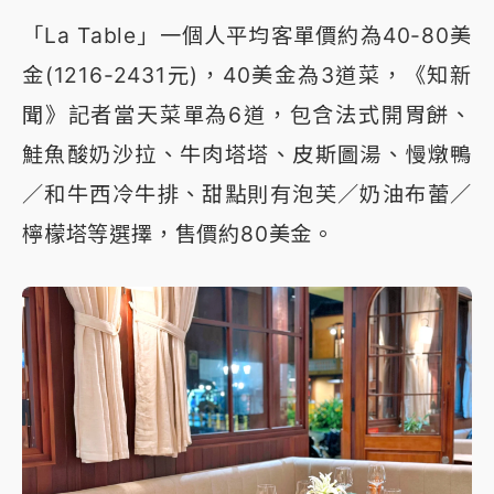
「La Table」一個人平均客單價約為40-80美
金(1216-2431元)，40美金為3道菜，《知新
聞》記者當天菜單為6道，包含法式開胃餅、
鮭魚酸奶沙拉、牛肉塔塔、皮斯圖湯、慢燉鴨
／和牛西冷牛排、甜點則有泡芙／奶油布蕾／
檸檬塔等選擇，售價約80美金。