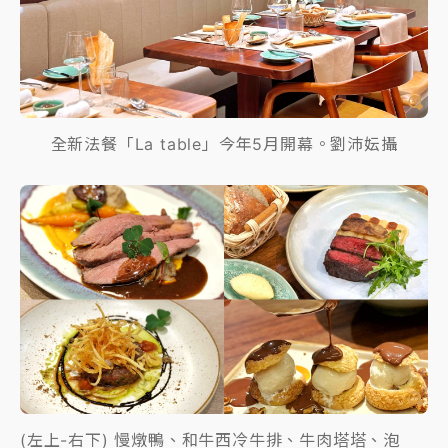
全新法餐「La table」今年5月開幕。劉沛妘攝
(左上-右下) 慢燉鴨、和牛西冷牛排、牛肉塔塔、泡