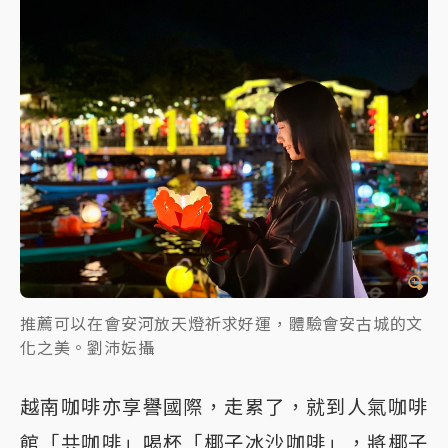
推薦可以在會安河放天燈祈求好運，體驗會安古城的文
化之美。劉沛妘攝
越南咖啡亦享譽國際，走累了，就到人氣咖啡
館「共咖啡」喝杯「椰子冰沙咖啡」，將椰子