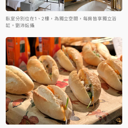
臥室分別位在1、2樓，為獨立空間，每房皆享獨立浴
缸。劉沛妘攝