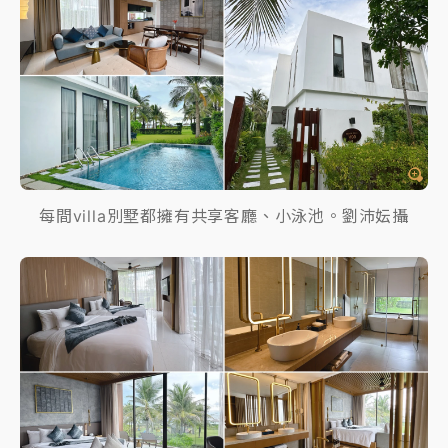
每間villa別墅都擁有共享客廳、小泳池。劉沛妘攝