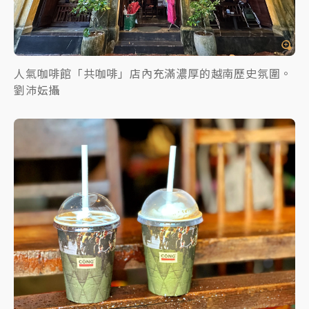
人氣咖啡館「共咖啡」店內充滿濃厚的越南歷史氛圍。
劉沛妘攝