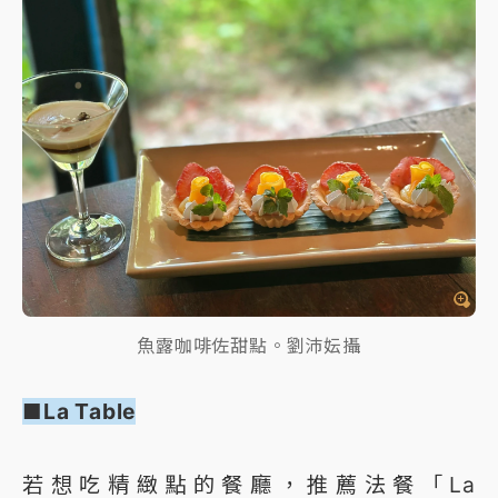
魚露咖啡佐甜點。劉沛妘攝
■La Table
若想吃精緻點的餐廳，推薦法餐「La