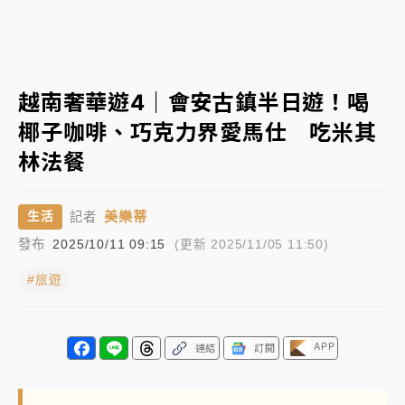
女律師陳昱瑄詐慈濟10億！黃金158kg遭查扣畫面曝光
暑假過三周才推「E宿新北打卡趣」！抽獎程序複雜 觀
越南奢華遊4｜會安古鎮半日遊！喝
旅局回應了
椰子咖啡、巧克力界愛馬仕 吃米其
中信慈善基金會想增加董事人數！辜仲諒向法院聲請遭
林法餐
駁 理由曝光
故宮《龍藏經》特展第2檔！今線上預約開賣一度塞車
美樂蒂
生活
記者
周六起展出延長至晚上7時
發布
2025/10/11 09:15
(更新 2025/11/05 11:50)
台東農業處長涉圖利渡假村！東檢抗告成功 今重開羈
押庭
#旅遊
父親節泡湯了！中颱白海豚雨彈轟3天 「紅到發紫」降
雨熱區曝
APP
連結
訂閱