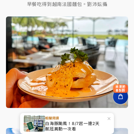
早餐吃得到越南法國麵包。劉沛妘攝
爽夏節
85折
現做班尼迪克蛋。劉沛妘攝
×
相關閱讀
白海豚颱風！8/7起一連2天
航班異動一次看