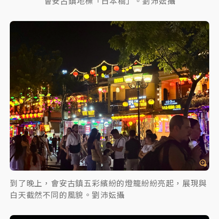
會安古鎮地標「日本橋」。劉沛妘攝
到了晚上，會安古鎮五彩繽紛的燈籠紛紛亮起，展現與
白天截然不同的風貌。劉沛妘攝