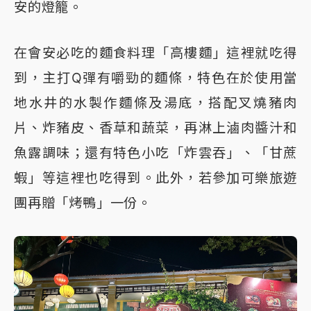
安的燈籠。
在會安必吃的麵食料理「高樓麵」這裡就吃得
到，主打Q彈有嚼勁的麵條，特色在於使用當
地水井的水製作麵條及湯底，搭配叉燒豬肉
片、炸豬皮、香草和蔬菜，再淋上滷肉醬汁和
魚露調味；還有特色小吃「炸雲吞」、「甘蔗
蝦」等這裡也吃得到。此外，若參加可樂旅遊
團再贈「烤鴨」一份。