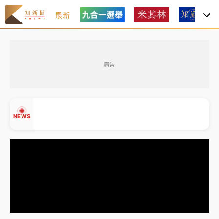
最新
女律師陳昱瑄詐慈濟10億！黃金158kg遭查扣畫面曝光
廣告
暑假過三周才推「E宿新北打卡趣」！抽獎程序複雜 觀
旅局回應了
中信慈善基金會想增加董事人數！辜仲諒向法院聲請遭
NEWS
駁 理由曝光
故宮《龍藏經》特展第2檔！今線上預約開賣一度塞車
周六起展出延長至晚上7時
台東農業處長涉圖利渡假村！東檢抗告成功 今重開羈
▲
押庭
▼
父親節泡湯了！中颱白海豚雨彈轟3天 「紅到發紫」降
雨熱區曝