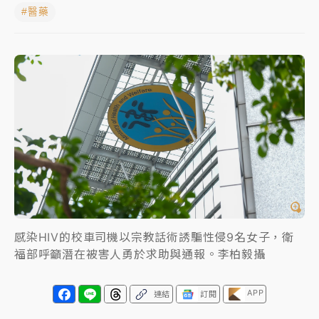
#醫藥
蔣萬安的建中同學！47歲法律學霸戰桃園 公開上任首
要3件事
父親節玩樂園！六福村今明2天「爸爸免費」 遠雄海洋
買1送1
白海豚逼近！新北高灘地停車場下午4時強制拖吊 中午
開放水門周邊紅黃線停車
中颱白海豚環流掠北海！今明防劇烈降雨 東部高溫飆
38度
周末精選｜
慈濟遭詐10億完整始末曝！律師掮客大玩兩
面手法 郭台銘、蔡英文成關鍵
感染HIV的校車司機以宗教話術誘騙性侵9名女子，衛
本周爆款短影音｜
柯文哲帶電子手鐶拄拐杖現身／周玉
福部呼籲潛在被害人勇於求助與通報。李柏毅攝
蔻蔡玉真開撕爆料
APP
周末精選｜
跨境網購族注意！EZ Way若改由政府委
連結
訂閱
任 預算難關如何解？