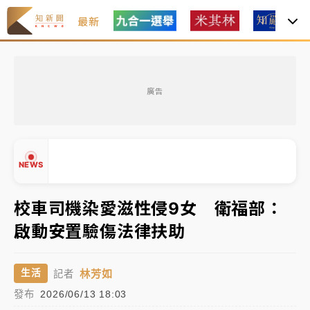
最新
父親節玩樂園！六福村今明2天「爸爸免費」 遠雄海洋
買1送1
廣告
白海豚逼近！新北高灘地停車場下午4時強制拖吊 中午
開放水門周邊紅黃線停車
中颱白海豚環流掠北海！今明防劇烈降雨 東部高溫飆
NEWS
38度
周末精選｜
慈濟遭詐10億完整始末曝！律師掮客大玩兩
校車司機染愛滋性侵9女 衛福部：
面手法 郭台銘、蔡英文成關鍵
啟動安置驗傷法律扶助
本周爆款短影音｜
柯文哲帶電子手鐶拄拐杖現身／周玉
▲
蔻蔡玉真開撕爆料
▼
林芳如
生活
記者
周末精選｜
跨境網購族注意！EZ Way若改由政府委
發布
2026/06/13 18:03
任 預算難關如何解？