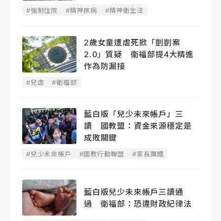
#強制住院
#精神疾病
#精神衛生法
2歲女童遭虐死掀「剴剴案
2.0」質疑 衛福部提4大精進
作為防漏接
#兒虐
#衛福部
藍白版「兒少未來帳戶」三
讀 國教盟：資金來源穩定是
成敗關鍵
#兒少未來帳戶
#國教行動聯盟
#家長團體
藍白版兒少未來帳戶三讀通
過 衛福部：恐違財政紀律法