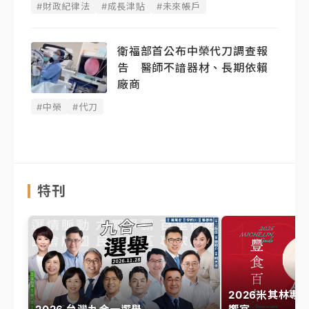
#財政紀律法
#成長津貼
#未來帳戶
衛福部首公布中榮代刀調查報
告 醫師不諳器材、長期依賴
廠商
#中榮
#代刀
特刊
2026米其林專