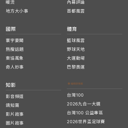
暖流
內幕評論
地方大小事
首都風雲
國際
體育
寰宇要聞
籃球風雲
熱搜話題
野球天地
東協萬象
大運動場
奇人妙事
巴黎奧運
知影
台灣100
影音頻道
2026九合一大選
鴿知窩
台灣100 公益專區
影片故事
2026世界盃足球賽
圖片故事