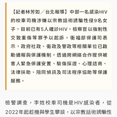
蔣萬安的建中同學！47歲法律學霸戰桃園 公開上任首
【記者林芳如／台北報導】中部一名感染HIV
要3件事
的校車司機涉嫌以宗教話術誘騙性侵9名女
子，目前已有5人確診HIV，檢察官以強制性
交致重傷等罪予以起訴。衛福部保護司表
示，政府社政、衛政及警政等相關單位已啟
動通報與保護機制，透過跨網絡合作提供被
害人緊急保護安置、驗傷採證、心理諮商、
法律扶助、陪同偵訊及司法程序協助等保護
服務。
檢警調查，李姓校車司機是HIV感染者，從
2022年起趁機與學生攀談，以宗教話術誘騙性