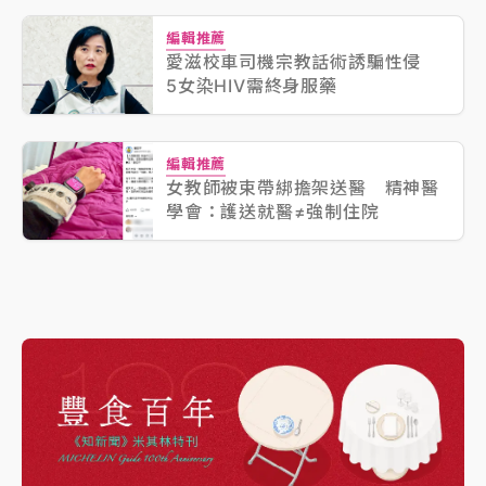
編輯推薦
愛滋校車司機宗教話術誘騙性侵
5女染HIV需終身服藥
編輯推薦
女教師被束帶綁擔架送醫 精神醫
學會：護送就醫≠強制住院