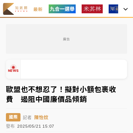
最新
油價持續凍漲！ 中油宣布下周一汽柴油價格維持不變
廣告
中颱白海豚進逼！台北喜來登圍籬傾倒砸傷人 民權西
路鷹架倒塌壓2車
NEWS
有片｜
白海豚暴風圈逼近！新北淡水赫見龍捲風 榕樹
連根拔起
歐盟也不想忍了！擬對小額包裹收
中颱白海豚風雨來了！中部以北防豪雨 今晚、明天影
響最劇烈
費 遏阻中國廉價品傾銷
▲
白海豚逼近！北市水門只出不進 未移置車輛最高罰
▼
4800＋拖吊費
陳怡妏
國際
記者
發布
2025/05/21 15:07
油價持續凍漲！ 中油宣布下周一汽柴油價格維持不變