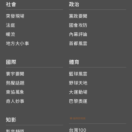
社會
政治
突發現場
黨政要聞
法庭
國會攻防
暖流
內幕評論
地方大小事
首都風雲
國際
體育
寰宇要聞
籃球風雲
熱搜話題
野球天地
東協萬象
大運動場
奇人妙事
巴黎奧運
知影
台灣100
影音頻道