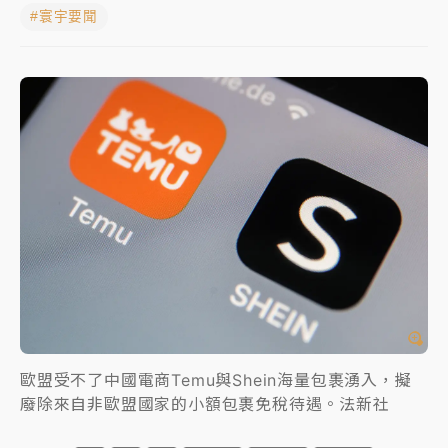
#寰宇要聞
中颱白海豚進逼！台北喜來登圍籬傾倒砸傷人 民權西
路鷹架倒塌壓2車
有片｜
白海豚暴風圈逼近！新北淡水赫見龍捲風 榕樹
連根拔起
中颱白海豚風雨來了！中部以北防豪雨 今晚、明天影
響最劇烈
白海豚逼近！北市水門只出不進 未移置車輛最高罰
4800＋拖吊費
歐盟受不了中國電商Temu與Shein海量包裹湧入，擬
廢除來自非歐盟國家的小額包裹免稅待遇。法新社