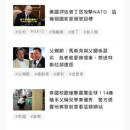
美國評估普丁恐攻擊NATO 這
幾個國家是頭號目標
#NATO
#北約
#俄羅斯
#普丁
#無人機
父親節｜馬斯克與父關係惡
劣 批老爸愛做壞事、想送特
斯拉卻遭拒
#父親節
#電動車
#賓利
#吉普車
泰國校園槍擊震驚全球！14歲
槍手父稱兒學業優秀 警方透
露他案發前曾看這類網站
#泰國
#槍擊