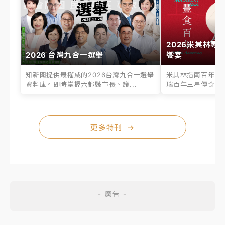
2026米其林專
2026 台灣九合一選舉
饗宴
知新聞提供最權威的2026台灣九合一選舉
米其林指南百年之
資料庫。即時掌握六都縣市長、議...
瑞百年三星傳奇、台
更多特刊
→