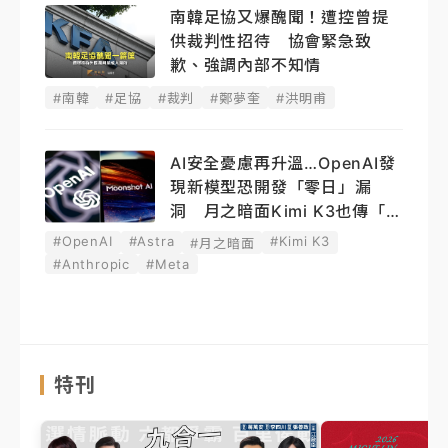
南韓足協又爆醜聞！遭控曾提
供裁判性招待 協會緊急致
歉、強調內部不知情
#南韓
#足協
#裁判
#鄭夢奎
#洪明甫
AI安全憂慮再升溫…OpenAI發
現新模型恐開發「零日」漏
洞 月之暗面Kimi K3也傳「越
獄」
#OpenAI
#Astra
#Kimi K3
#月之暗面
#Anthropic
#Meta
特刊