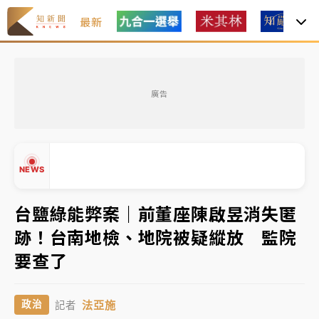
最新
父親節玩樂園！六福村今明2天「爸爸免費」 遠雄海洋
買1送1
廣告
中颱白海豚環流掠北海！今明防劇烈降雨 東部高溫飆
38度
周末精選｜
慈濟遭詐10億完整始末曝！律師掮客大玩兩
NEWS
面手法 郭台銘、蔡英文成關鍵
本周爆款短影音｜
柯文哲帶電子手鐶拄拐杖現身／周玉
台鹽綠能弊案｜前董座陳啟昱消失匿
蔻蔡玉真開撕爆料
跡！台南地檢、地院被疑縱放 監院
周末精選｜
跨境網購族注意！EZ Way若改由政府委
▲
要查了
任 預算難關如何解？
▼
蔣萬安的建中同學！47歲法律學霸戰桃園 公開上任首
法亞施
政治
記者
要3件事