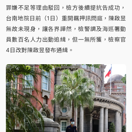
罪嫌不足等理由駁回，檢方後續提抗告成功，
台南地院日前（1日）重開羈押訊問庭，陳啟昱
無故未現身，讓各界譁然，檢警調及海巡署動
員數百名人力出動追緝，但一無所獲，檢察官
4日改對陳啟昱發布通緝。