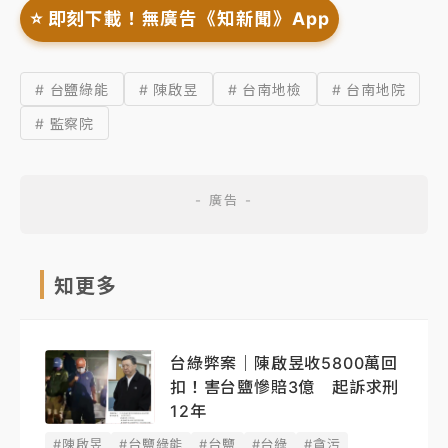
⭐️ 即刻下載！無廣告《知新聞》App
# 台鹽綠能
# 陳啟昱
# 台南地檢
# 台南地院
# 監察院
知更多
台綠弊案｜陳啟昱收5800萬回
扣！害台鹽慘賠3億 起訴求刑
12年
#陳啟昱
#台鹽綠能
#台鹽
#台綠
#貪污