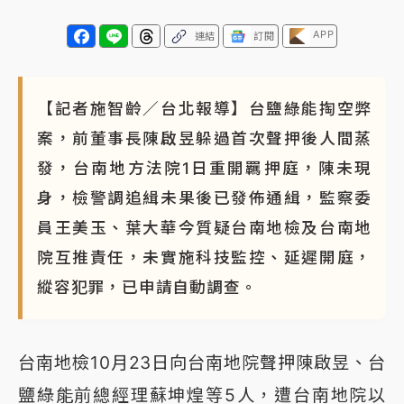
APP
連結
訂閱
【記者施智齡／台北報導】台鹽綠能掏空弊
案，前董事長陳啟昱躲過首次聲押後人間蒸
發，台南地方法院1日重開羈押庭，陳未現
身，檢警調追緝未果後已發佈通緝，監察委
員王美玉、葉大華今質疑台南地檢及台南地
院互推責任，未實施科技監控、延遲開庭，
縱容犯罪，已申請自動調查。
台南地檢10月23日向台南地院聲押陳啟昱、台
鹽綠能前總經理蘇坤煌等5人，遭台南地院以