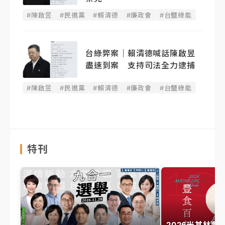
#陳啟昱
#民進黨
#賴清德
#廉政會
#台鹽綠能
台綠弊案｜賴清德喊話陳啟昱
盡速到案 支持司法全力逮捕
#陳啟昱
#民進黨
#賴清德
#廉政會
#台鹽綠能
特刊
2026米其林專