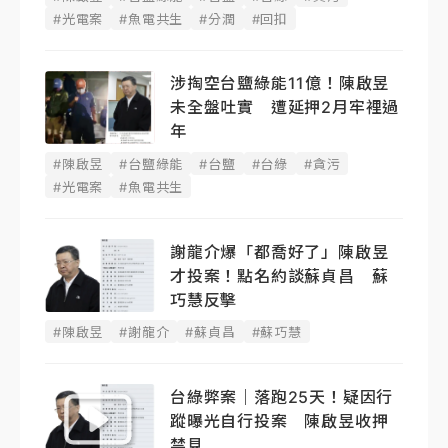
#光電案
#魚電共生
#分潤
#回扣
涉掏空台鹽綠能11億！陳啟昱
未全盤吐實 遭延押2月牢裡過
年
#陳啟昱
#台鹽綠能
#台鹽
#台綠
#貪污
#光電案
#魚電共生
謝龍介爆「都喬好了」陳啟昱
才投案！點名約談蘇貞昌 蘇
巧慧反擊
#陳啟昱
#謝龍介
#蘇貞昌
#蘇巧慧
台綠弊案｜落跑25天！疑因行
蹤曝光自行投案 陳啟昱收押
禁見