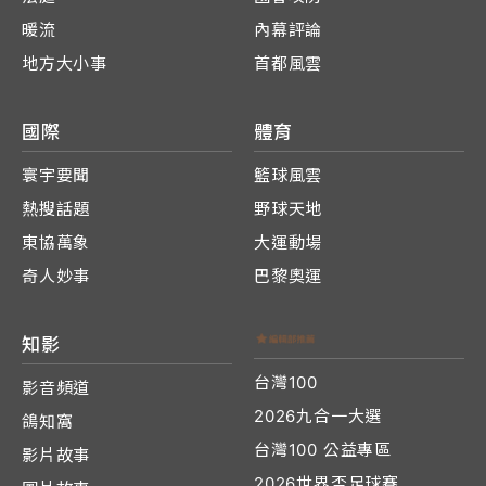
暖流
內幕評論
地方大小事
首都風雲
國際
體育
寰宇要聞
籃球風雲
熱搜話題
野球天地
東協萬象
大運動場
奇人妙事
巴黎奧運
知影
台灣100
影音頻道
2026九合一大選
鴿知窩
台灣100 公益專區
影片故事
2026世界盃足球賽