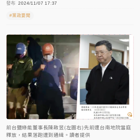
發布
2024/11/07 17:37
父親節玩樂園！六福村今明2天「爸爸免費」 遠雄海洋
#黨政要聞
買1送1
中颱白海豚環流掠北海！今明防劇烈降雨 東部高溫飆
38度
周末精選｜
慈濟遭詐10億完整始末曝！律師掮客大玩兩
面手法 郭台銘、蔡英文成關鍵
本周爆款短影音｜
柯文哲帶電子手鐶拄拐杖現身／周玉
蔻蔡玉真開撕爆料
周末精選｜
跨境網購族注意！EZ Way若改由政府委
任 預算難關如何解？
蔣萬安的建中同學！47歲法律學霸戰桃園 公開上任首
要3件事
前台鹽綠能董事長陳啟昱(左圖右)先前遭台南地院當庭
釋放，結果落跑遭到通緝。讀者提供