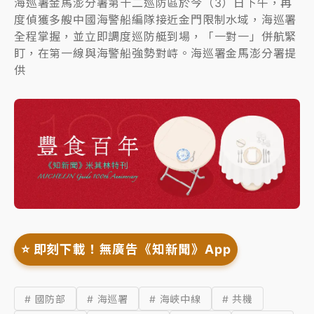
海巡署金馬澎分署第十二巡防區於今（3）日下午，再
度偵獲多艘中國海警船編隊接近金門限制水域，海巡署
全程掌握，並立即調度巡防艇到場，「一對一」併航緊
盯，在第一線與海警船強勢對峙。海巡署金馬澎分署提
供
⭐️ 即刻下載！無廣告《知新聞》App
# 國防部
# 海巡署
# 海峽中線
# 共機