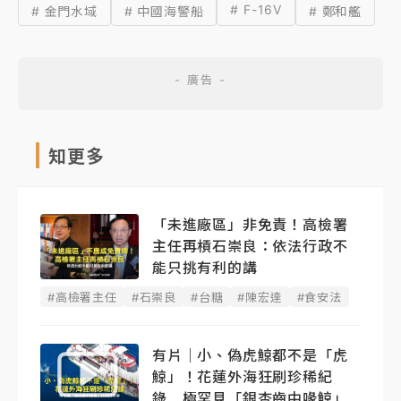
# F-16V
# 金門水域
# 中國海警船
# 鄭和艦
知更多
「未進廠區」非免責！高檢署
主任再槓石崇良：依法行政不
能只挑有利的講
#高檢署主任
#石崇良
#台糖
#陳宏達
#食安法
有片｜小、偽虎鯨都不是「虎
鯨」！花蓮外海狂刷珍稀紀
錄 極罕見「銀杏齒中喙鯨」