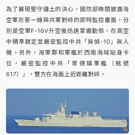
為了展現堅守疆土的決心，國防部晚間披露海
空軍在第一線與共軍對峙的即時監控畫面，分
別是空軍F-16V升空後迅速掌握動態，在高空
中精準鎖定並嚴密監控中共「無偵-10」無人
機。另外，海軍鄭和軍艦於西南海域貼身卡
位，嚴密監控中共「景德鎮軍艦（舷號
617）」，雙方在海面上近距離對峙。