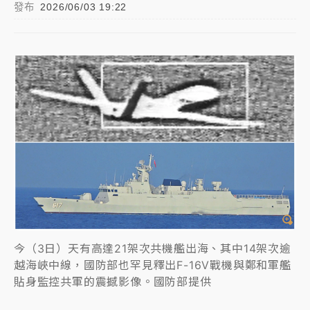
發布
2026/06/03 19:22
中信慈善基金會想增加董事人數！辜仲諒向法院聲請遭
駁 理由曝光
故宮《龍藏經》特展第2檔！今線上預約開賣一度塞車
周六起展出延長至晚上7時
台東農業處長涉圖利渡假村！東檢抗告成功 今重開羈
押庭
父親節泡湯了！中颱白海豚雨彈轟3天 「紅到發紫」降
雨熱區曝
今（3日）天有高達21架次共機艦出海、其中14架次逾
越海峽中線，國防部也罕見釋出F-16V戰機與鄭和軍艦
貼身監控共軍的震撼影像。國防部提供