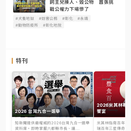
飼主兒揍人、毀公物 囂張挑
戰公權力下場慘了
#犬隻地獄
#妨害公務
#彰化
#永靖
#動物防疫所
#彰化地院
特刊
2026米其林專
2026 台灣九合一選舉
饗宴
知新聞提供最權威的2026台灣九合一選舉
米其林指南百年之
資料庫。即時掌握六都縣市長、議...
瑞百年三星傳奇、台