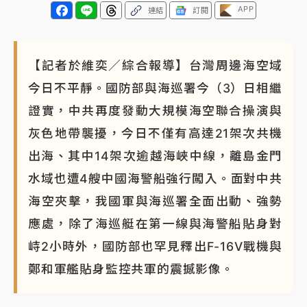
APP
連結
訂閱
【記者於維奕／綜合報導】台灣周邊海空域
今日不平靜。國防部與海巡署今（3）日相繼
證實，中共再度發動大規模海空聯合操演與
灰色地帶襲擾，今日不僅有高達21架次共機
出海、其中14架次逾越海峽中線，離島金門
水域也遭4艘中國海警船強行闖入。面對中共
海空夾擊，我國軍與海巡署全面出動、強勢
應處，除了海巡艇在第一線與海警船貼身對
峙2小時外，國防部也罕見釋出F-16V戰機與
鄭和軍艦貼身監控共軍的震撼影像。