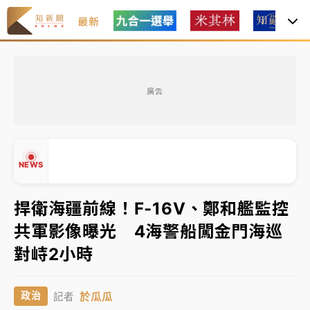
最新
台積電殺35元、台股跌近300點 被動元件、低軌衛星
及載板皆走弱
廣告
中信慈善基金會想增加董事人數！辜仲諒向法院聲請遭
駁 理由曝光
故宮《龍藏經》特展第2檔！今線上預約開賣一度塞車
NEWS
周六起展出延長至晚上7時
台東農業處長涉圖利渡假村！東檢抗告成功 今重開羈
捍衛海疆前線！F-16V、鄭和艦監控
押庭
共軍影像曝光 4海警船闖金門海巡
父親節泡湯了！中颱白海豚雨彈轟3天 「紅到發紫」降
▲
對峙2小時
雨熱區曝
▼
台積電殺35元、台股跌近300點 被動元件、低軌衛星
於瓜瓜
政治
記者
及載板皆走弱