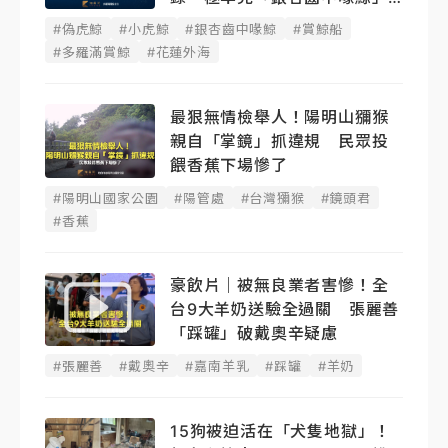
也快閃現身
#偽虎鯨
#小虎鯨
#銀杏齒中喙鯨
#賞鯨船
#多羅滿賞鯨
#花蓮外海
最狠無情檢舉人！陽明山獼猴
親自「掌鏡」抓違規 民眾投
餵香蕉下場慘了
#陽明山國家公園
#陽管處
#台灣獼猴
#鏡頭君
#香蕉
豪飲片｜被無良業者害慘！全
台9大羊奶送驗全過關 張麗善
「踩罐」破戴奧辛疑慮
#張麗善
#戴奧辛
#嘉南羊乳
#踩罐
#羊奶
15狗被迫活在「犬隻地獄」！