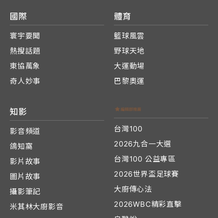
國際
體育
寰宇要聞
籃球風雲
熱搜話題
野球天地
東協萬象
大運動場
奇人妙事
巴黎奧運
知影
台灣100
影音頻道
2026九合一大選
鴿知窩
台灣100 公益專區
影片故事
2026世界盃足球賽
圖片故事
大廚傳心法
攝影筆記
2026WBC精彩直擊
米其林大廚影音