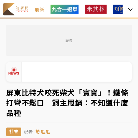
最新
父親節玩樂園！六福村今明2天「爸爸免費」 遠雄海洋
買1送1
廣告
中颱白海豚環流掠北海！今明防劇烈降雨 東部高溫飆
38度
周末精選｜
慈濟遭詐10億完整始末曝！律師掮客大玩兩
NEWS
面手法 郭台銘、蔡英文成關鍵
本周爆款短影音｜
柯文哲帶電子手鐶拄拐杖現身／周玉
屏東比特犬咬死柴犬「寶寶」！鐵條
蔻蔡玉真開撕爆料
打彎不鬆口 飼主甩鍋：不知道什麼
▲
周末精選｜
跨境網購族注意！EZ Way若改由政府委
品種
▼
任 預算難關如何解？
蔣萬安的建中同學！47歲法律學霸戰桃園 公開上任首
於瓜瓜
社會
記者
要3件事