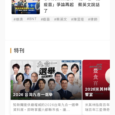
疫苗」爭論再起 蔡英文說話
了
#BNT
#慈濟
#疫苗
#蔡英文
#陳昱瑄
#律師
特刊
2026米其林專
2026 台灣九合一選舉
饗宴
知新聞提供最權威的2026台灣九合一選舉
米其林指南百年之
資料庫。即時掌握六都縣市長、議...
瑞百年三星傳奇、台