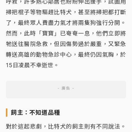
呼救，許多熱心鄰居也紛紛伸出援手，試圖用
掃把棍子等物驅趕比特犬，甚至將掃把都打斷
了，最終眾人費盡力氣才將兩隻狗強行分開。
然而，此時「寶寶」已奄奄一息，他們立即將
牠送往醫院急救，但因傷勢過於嚴重，又緊急
轉送高雄的動物急診中心，最終仍因氣胸，於
15日凌晨不幸逝世。
飼主：不知道品種
對於這起悲劇，比特犬的飼主則有不同說法。