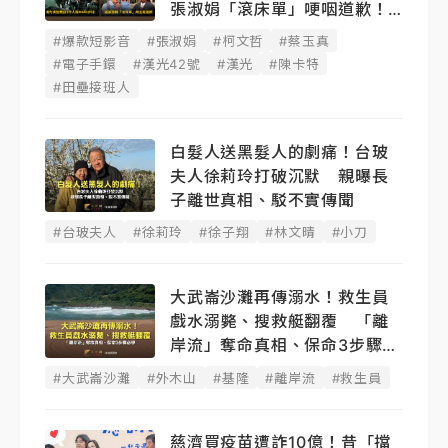
張淑娟「滾床單」哽咽道歉！
蔡玉真開撕爆料
#爆款短影音
#張淑娟
#柯文哲
#蔡玉真
#電子手鐶
#漢光42號
#漢光
#陳卡特
#田壘接班人
白髮人送黑髮人的劇痛！台玻
夫人徐莉玲打破沉默 親曝長
子離世真相、駁不實傳聞
#台玻夫人
#徐莉玲
#徐子翔
#林文晴
#小刀
大武崙沙灘再傳溺水！救生員
戲水溺斃、搜救艇翻覆 「離
岸流」奪命真相、保命3步驟必
學
#大武崙沙灘
#外木山
#基隆
#離岸流
#救生員
慈濟買疫苗遭詐10億！昔「擋