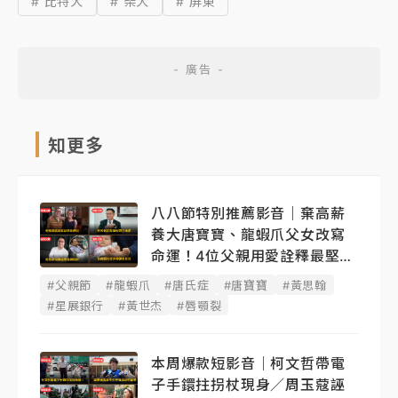
# 比特犬
# 柴犬
# 屏東
知更多
八八節特別推薦影音｜棄高薪
養大唐寶寶、龍蝦爪父女改寫
命運！4位父親用愛詮釋最堅韌
後盾
#父親節
#龍蝦爪
#唐氏症
#唐寶寶
#黃思翰
#星展銀行
#黃世杰
#唇顎裂
本周爆款短影音｜柯文哲帶電
子手鐶拄拐杖現身／周玉蔻誣