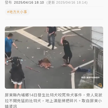
發布
2025/04/16 18:10
(更新 2025/04/16 18:14)
父親節玩樂園！六福村今明2天「爸爸免費」 遠雄海洋
#地方大小事
買1送1
中颱白海豚環流掠北海！今明防劇烈降雨 東部高溫飆
38度
周末精選｜
慈濟遭詐10億完整始末曝！律師掮客大玩兩
面手法 郭台銘、蔡英文成關鍵
本周爆款短影音｜
柯文哲帶電子手鐶拄拐杖現身／周玉
蔻蔡玉真開撕爆料
周末精選｜
跨境網購族注意！EZ Way若改由政府委
任 預算難關如何解？
蔣萬安的建中同學！47歲法律學霸戰桃園 公開上任首
要3件事
屏東縣內埔鄉14日發生比特犬咬死柴犬事件，旁人見狀
拉不開兇猛的比特犬，地上滿是掃把碎片。取自屏東小
鎮資訊