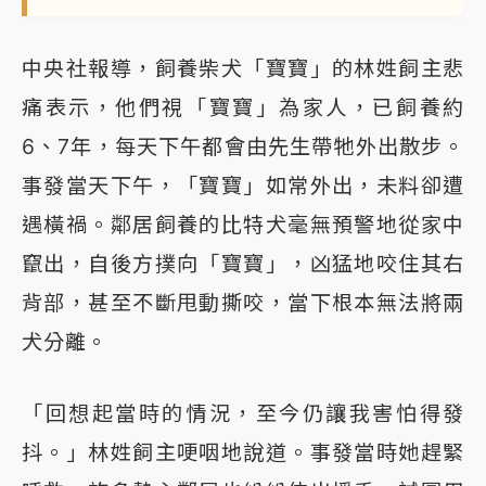
中央社報導，飼養柴犬「寶寶」的林姓飼主悲
痛表示，他們視「寶寶」為家人，已飼養約
6、7年，每天下午都會由先生帶牠外出散步。
事發當天下午，「寶寶」如常外出，未料卻遭
遇橫禍。鄰居飼養的比特犬毫無預警地從家中
竄出，自後方撲向「寶寶」，凶猛地咬住其右
背部，甚至不斷甩動撕咬，當下根本無法將兩
犬分離。
「回想起當時的情況，至今仍讓我害怕得發
抖。」林姓飼主哽咽地說道。事發當時她趕緊