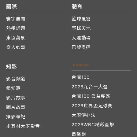
國際
體育
寰宇要聞
籃球風雲
熱搜話題
野球天地
東協萬象
大運動場
奇人妙事
巴黎奧運
知影
台灣100
影音頻道
2026九合一大選
鴿知窩
台灣100 公益專區
影片故事
2026世界盃足球賽
圖片故事
大廚傳心法
攝影筆記
2026WBC精彩直擊
米其林大廚影音
良醫說