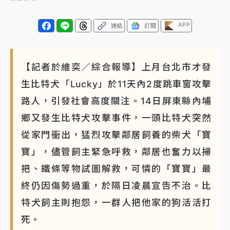
APP
連結
訂閱
【記者於維奕／綜合報導】上月台北市才發
生比特犬「Lucky」於11天內2度跳車窗攻擊
路人，引發社會高度關注。14日屏東縣內埔
鄉又發生比特犬攻擊事件，一頭比特犬突然
從家門衝出，猛烈攻擊鄰居飼養的柴犬「寶
寶」，儘管飼主緊急呼救，鄰居也奮力以掃
把、鐵條等物試圖解救，可憐的「寶寶」最
終仍因傷勢過重，於隔日凌晨宣告不治。比
特犬飼主則抱怨，一群人把他家的狗活活打
死。