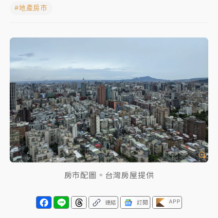
#地產房市
女律師陳昱瑄詐慈濟10億！黃金158kg遭查扣畫面曝光
暑假過三周才推「E宿新北打卡趣」！抽獎程序複雜 觀
旅局回應了
中信慈善基金會想增加董事人數！辜仲諒向法院聲請遭
駁 理由曝光
故宮《龍藏經》特展第2檔！今線上預約開賣一度塞車
周六起展出延長至晚上7時
台東農業處長涉圖利渡假村！東檢抗告成功 今重開羈
押庭
父親節泡湯了！中颱白海豚雨彈轟3天 「紅到發紫」降
房市配圖。台灣房屋提供
雨熱區曝
APP
連結
訂閱