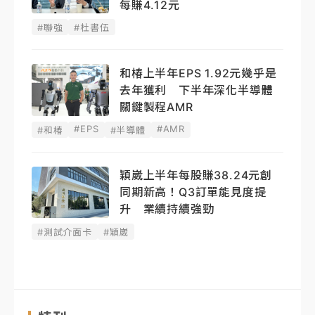
每賺4.12元
#聯強
#杜書伍
和椿上半年EPS 1.92元幾乎是
去年獲利 下半年深化半導體
關鍵製程AMR
#EPS
#AMR
#和椿
#半導體
穎崴上半年每股賺38.24元創
同期新高！Q3訂單能見度提
升 業續持續強勁
#測試介面卡
#穎崴