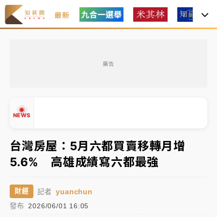
最新
女律師陳昱瑄詐慈濟10億！黃金158kg遭查扣畫面曝光
廣告
暑假過三周才推「E宿新北打卡趣」！抽獎程序複雜 觀
旅局回應了
中信慈善基金會想增加董事人數！辜仲諒向法院聲請遭
NEWS
駁 理由曝光
故宮《龍藏經》特展第2檔！今線上預約開賣一度塞車
台灣房屋：5月六都買賣移轉月增
周六起展出延長至晚上7時
5.6% 高雄成績寫六都最強
台東農業處長涉圖利渡假村！東檢抗告成功 今重開羈
▲
押庭
▼
yuanchun
財經
記者
父親節泡湯了！中颱白海豚雨彈轟3天 「紅到發紫」降
發布
2026/06/01 16:05
雨熱區曝