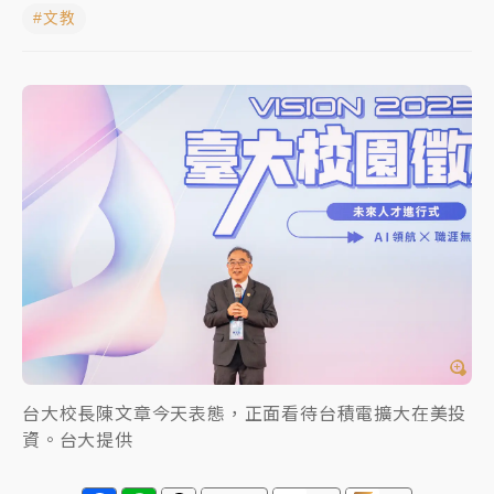
#文教
NBA｜
傳奇名帥驚傳離世！曾以「瘋狂籃球」震撼聯
盟 兩大愛徒向他致
中租控股7月營收創今年新高 前7月獲利成長6%
獨家｜
和欣客運總裁逝世！少東涉洗錢遭收押 戴手銬
腳鐐提前奔靈堂畫面曝
處置制度大變革！ 證交所今起縮短股票「關禁閉」天
數與撮合時間
才續任就飛美國大學面試 清大校長高為元致歉：機會
到來時引起我的好奇
白海豚颱風解除海警 西南風來了！4縣市大雨特報、各
地午後雷雨
台大校長陳文章今天表態，正面看待台積電擴大在美投
資。台大提供
分析｜
7月營收甫首破單月9000億元下半年續旺指
標？ 鴻海本週法說法人關注的四大重點