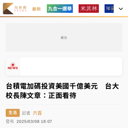
最新
中租控股7月營收創今年新高 前7月獲利成長6%
廣告
獨家｜
和欣客運總裁逝世！少東涉洗錢遭收押 戴手銬
腳鐐提前奔靈堂畫面曝
處置制度大變革！ 證交所今起縮短股票「關禁閉」天
NEWS
數與撮合時間
才續任就飛美國大學面試 清大校長高為元致歉：機會
台積電加碼投資美國千億美元 台大
到來時引起我的好奇
校長陳文章：正面看待
白海豚颱風解除海警 西南風來了！4縣市大雨特報、各
▲
地午後雷雨
▼
六百
生活
記者
分析｜
7月營收甫首破單月9000億元下半年續旺指
發布
2025/03/08 18:07
標？ 鴻海本週法說法人關注的四大重點