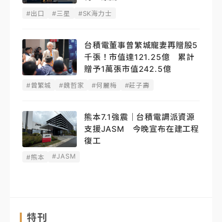
#出口
#三星
#SK海力士
台積電董事曾繁城寵妻再贈股5
千張！市值達121.25億 累計
贈予1萬張市值242.5億
#曾繁城
#魏哲家
#何麗梅
#莊子壽
熊本7.1強震｜台積電調派資源
支援JASM 今晚宣布在建工程
復工
#JASM
#熊本
特刊