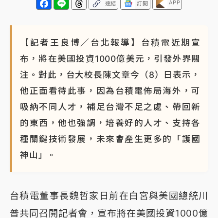
APP
連結
訂閱
NBA｜
傳奇名帥驚傳離世！曾以「瘋狂籃球」震撼聯
盟 兩大愛徒向他致
【記者王良博／台北報導】台積電近期宣
布，將在美國投資1000億美元，引發外界關
注。對此，台大校長陳文章今（8）日表示，
他正面看待此事，因為台積電佈局海外，可
吸納不同人才，補足台灣不足之處、帶回新
的東西，他也強調，培養好的人才、支持各
種關鍵技術發展，未來會產生更多的「護國
神山」。
台積電董事長魏哲家日前在白宮與美國總統川
普共同召開記者會，宣布將在美國投資1000億