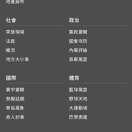
地產房市
社會
政治
突發現場
黨政要聞
法庭
國會攻防
暖流
內幕評論
地方大小事
首都風雲
國際
體育
寰宇要聞
籃球風雲
熱搜話題
野球天地
東協萬象
大運動場
奇人妙事
巴黎奧運