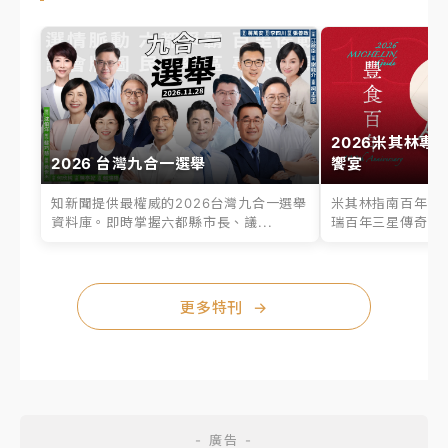
2026米其林專
2026 台灣九合一選舉
饗宴
知新聞提供最權威的2026台灣九合一選舉
米其林指南百年之
資料庫。即時掌握六都縣市長、議...
瑞百年三星傳奇、台
更多特刊
→