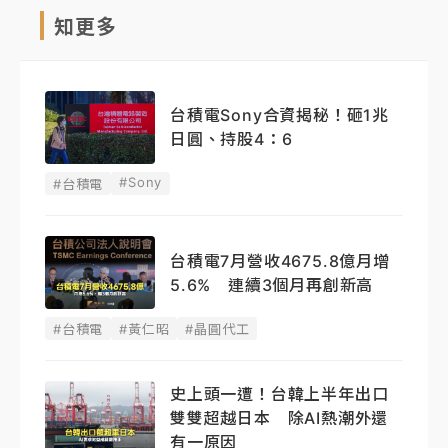
知更多
台積電Sony合資揭秘！砸1兆
日圓、持股4：6
#Sony
#台積電
台積電7月營收4675.8億月增
5.6% 連續3個月再創新高
#台積電
#黃仁昭
#晶圓代工
史上頭一遭！台韓上半年出口
雙雙超越日本 除AI熱潮外還
有一原因