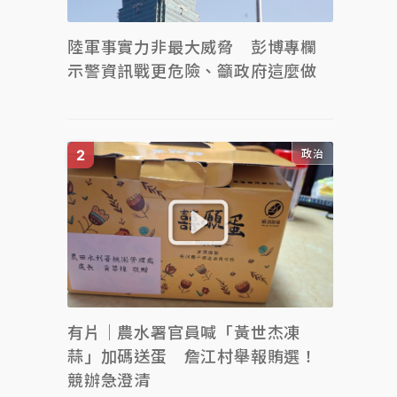
陸軍事實力非最大威脅 彭博專欄
示警資訊戰更危險、籲政府這麼做
政治
有片｜農水署官員喊「黃世杰凍
蒜」加碼送蛋 詹江村舉報賄選！
競辦急澄清