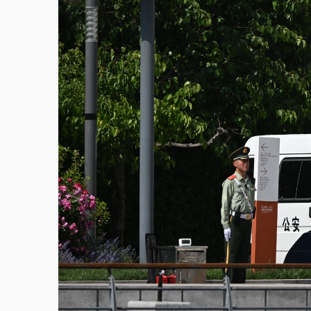
故宮《龍藏經》特展第2檔！今線上預約開賣
台東農業處長涉圖利渡假村！東檢抗告成功 
父親節泡湯了！中颱白海豚雨彈轟3天 「紅