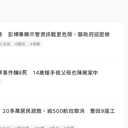
脅 彭博專欄示警資訊戰更危險、籲政府這麼做
立法院
#國防
#預算
擊事件釀8死 14歲槍手祖父母也陳屍家中
20多萬居民疏散、逾500航班取消 豐田9座工