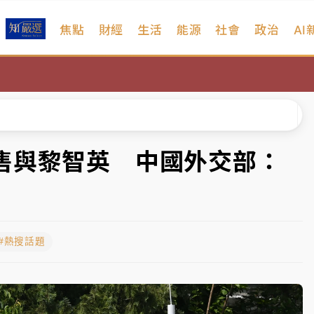
焦點
財經
生活
能源
社會
政治
AI
扣畫面曝光
序複雜 觀旅局回應了
院聲請遭駁 理由曝光
一度塞車 周六起展出延長至晚上7時
售與黎智英 中國外交部：
今重開羈押庭
到發紫」降雨熱區曝
#熱搜話題
扣畫面曝光
序複雜 觀旅局回應了
院聲請遭駁 理由曝光