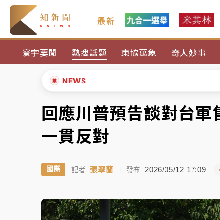
最新
女律師陳昱瑄詐慈濟10億！黃金158kg遭查
寰宇要聞
熱搜話題
東協萬象
奇人妙事
暑假過三周才推「E宿新北打卡趣」！抽獎程
中信慈善基金會想增加董事人數！辜仲諒向法
NEWS
故宮《龍藏經》特展第2檔！今線上預約開賣
回應川普預告談對台軍
▲
台東農業處長涉圖利渡假村！東檢抗告成功 
▼
一貫反對
父親節泡湯了！中颱白海豚雨彈轟3天 「紅
張翠蘭
2026/05/12 17:09
國際
記者
|
發布
女律師陳昱瑄詐慈濟10億！黃金158kg遭查
暑假過三周才推「E宿新北打卡趣」！抽獎程
中信慈善基金會想增加董事人數！辜仲諒向法