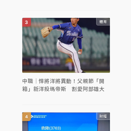
體育
中職｜悍將洋將異動！父親節「開
箱」新洋投瑪帝斯 割愛阿部雄大
財經