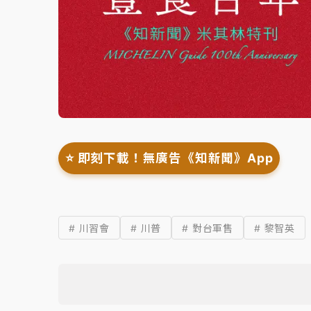
⭐️ 即刻下載！無廣告《知新聞》App
# 川習會
# 川普
# 對台軍售
# 黎智英