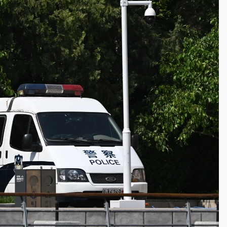
一度塞車 周六起展出延長至晚上7時
今重開羈押庭
到發紫」降雨熱區曝