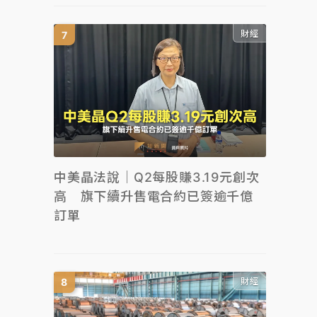
財經
中美晶法說｜Q2每股賺3.19元創次
高 旗下續升售電合約已簽逾千億
訂單
財經