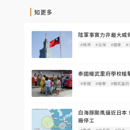
知更多
陸軍事實力非最大威
#兩岸
#台海
#國會
#
泰國暖武里府學校槍
#泰國
#槍擊
#暖武里府
白海豚颱風逼近日本！
廠停工