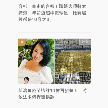
分析｜暴走的台籃！職籃大頂薪太
誇張 年薪遠超中職球星「比賽場
數卻是10分之3」
社會
慈濟買疫苗遭詐10億再發聲！ 將
依法求償捍衛捐款