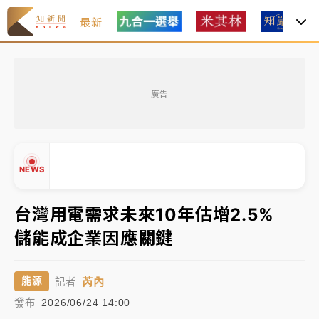
最新
女律師陳昱瑄詐慈濟10億！黃金158kg遭查扣畫面曝光
廣告
暑假過三周才推「E宿新北打卡趣」！抽獎程序複雜 觀
旅局回應了
中信慈善基金會想增加董事人數！辜仲諒向法院聲請遭
NEWS
駁 理由曝光
故宮《龍藏經》特展第2檔！今線上預約開賣一度塞車
台灣用電需求未來10年估增2.5%
周六起展出延長至晚上7時
儲能成企業因應關鍵
台東農業處長涉圖利渡假村！東檢抗告成功 今重開羈
▲
押庭
▼
芮內
能源
記者
父親節泡湯了！中颱白海豚雨彈轟3天 「紅到發紫」降
發布
2026/06/24 14:00
雨熱區曝