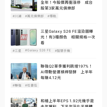
全年！今股價再衝漲停 成台
股第3家萬元俱樂部
#川湖
#萬元俱樂部
#導軌
三星Galaxy S26 FE渲染圖曝
光！有3種顏色 相關規格一次
看
#Galaxy S26 FE
#三星
#智慧手機
聯強Q2單季獲利跳增197%！
AI帶動營運槓桿發酵 上半年
每賺4.12元
#聯強
#杜書伍
和椿上半年EPS 1.92元幾乎是
去年獲利 下半年深化半導體