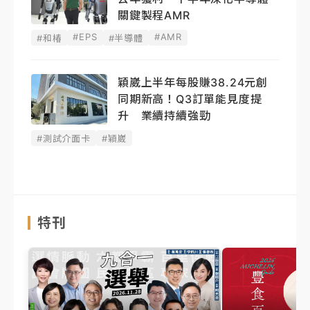
關鍵製程AMR
#EPS
#AMR
#和椿
#半導體
穎崴上半年每股賺38.24元創
同期新高！Q3訂單能見度提
升 業續持續強勁
#測試介面卡
#穎崴
特刊