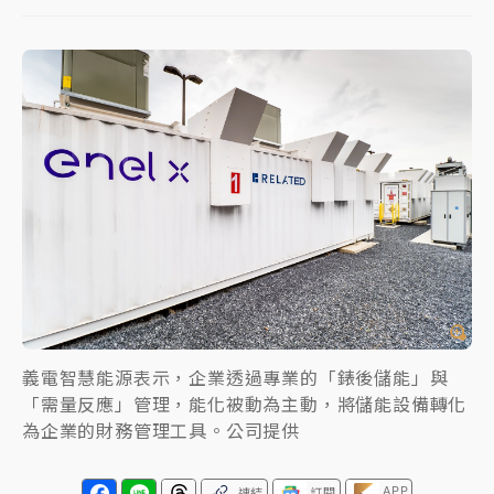
女律師陳昱瑄詐慈濟10億！黃金158kg遭查扣畫面曝光
暑假過三周才推「E宿新北打卡趣」！抽獎程序複雜 觀
旅局回應了
中信慈善基金會想增加董事人數！辜仲諒向法院聲請遭
駁 理由曝光
故宮《龍藏經》特展第2檔！今線上預約開賣一度塞車
周六起展出延長至晚上7時
台東農業處長涉圖利渡假村！東檢抗告成功 今重開羈
押庭
義電智慧能源表示，企業透過專業的「錶後儲能」與
父親節泡湯了！中颱白海豚雨彈轟3天 「紅到發紫」降
「需量反應」管理，能化被動為主動，將儲能設備轉化
雨熱區曝
為企業的財務管理工具。公司提供
APP
連結
訂閱