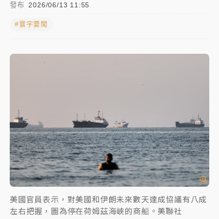
發布
2026/06/13 11:55
中颱白海豚進逼！台北喜來登圍籬傾倒砸傷人 民權西
#寰宇要聞
路鷹架倒塌壓2車
有片｜
白海豚暴風圈逼近！新北淡水赫見龍捲風 榕樹
連根拔起
中颱白海豚風雨來了！中部以北防豪雨 今晚、明天影
響最劇烈
白海豚逼近！北市水門只出不進 未移置車輛最高罰
4800＋拖吊費
美國官員表示，對美國和伊朗未來數天達成協議有八成
左右把握，圖為停在荷姆茲海峽的商船。美聯社