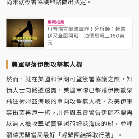
尚未就簽署協議地點做出決定。
編輯推薦
川普揚言繼續轟炸！分析師：若美
伊又全面開戰 油價恐飆上150美
元
美軍擊落伊朗攻擊無人機
然而，就在美國和伊朗可望簽署協議之際，知
情人士向路透透露，美國軍隊已擊落伊朗數架
飛往荷姆茲海峽的單向攻擊無人機，為美伊軍
事衝突再添一樁。川普周五曾警告伊朗不要再
以無人機攻擊試圖穿越荷姆茲海峽的船，並呼
籲德黑蘭當局最好「趕緊團結採取行動」。