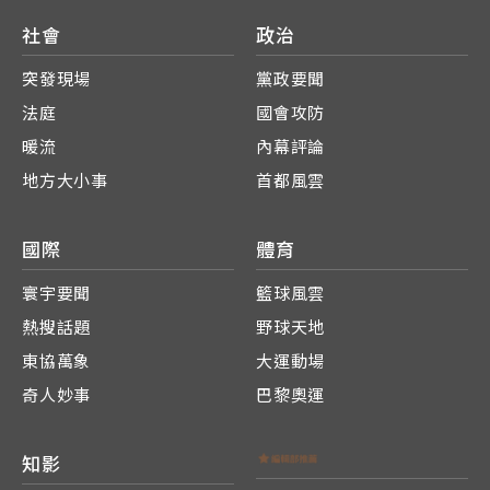
社會
政治
突發現場
黨政要聞
法庭
國會攻防
暖流
內幕評論
地方大小事
首都風雲
國際
體育
寰宇要聞
籃球風雲
熱搜話題
野球天地
東協萬象
大運動場
奇人妙事
巴黎奧運
知影