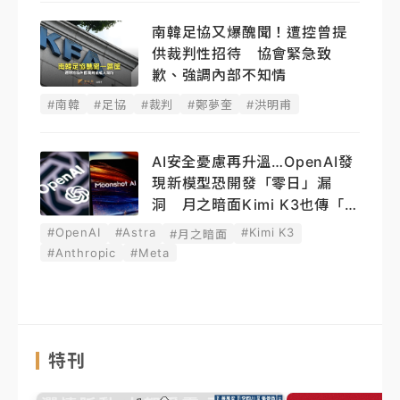
南韓足協又爆醜聞！遭控曾提
供裁判性招待 協會緊急致
歉、強調內部不知情
#南韓
#足協
#裁判
#鄭夢奎
#洪明甫
AI安全憂慮再升溫…OpenAI發
現新模型恐開發「零日」漏
洞 月之暗面Kimi K3也傳「越
獄」
#OpenAI
#Astra
#Kimi K3
#月之暗面
#Anthropic
#Meta
特刊