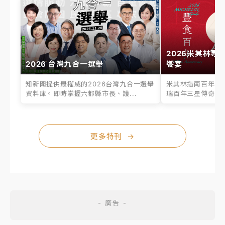
2026米其林專
2026 台灣九合一選舉
饗宴
知新聞提供最權威的2026台灣九合一選舉
米其林指南百年之
資料庫。即時掌握六都縣市長、議...
瑞百年三星傳奇、台
更多特刊
→