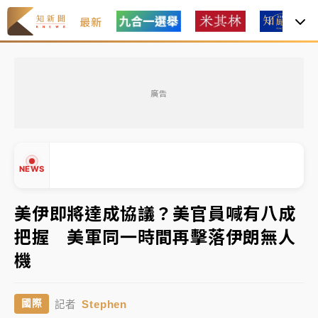
最新
油價持續凍漲！ 中油宣布下周一汽柴油價格維持不變
廣告
中颱白海豚進逼！台北喜來登圍籬傾倒砸傷人 民權西
路鷹架倒塌壓2車
有片｜
白海豚暴風圈逼近！新北淡水赫見龍捲風 榕樹
NEWS
連根拔起
中颱白海豚風雨來了！中部以北防豪雨 今晚、明天影
美伊即將達成協議？美官員喊有八成
響最劇烈
把握 美軍同一時間再擊落伊朗無人
白海豚逼近！北市水門只出不進 未移置車輛最高罰
▲
機
4800＋拖吊費
▼
油價持續凍漲！ 中油宣布下周一汽柴油價格維持不變
Stephen
國際
記者