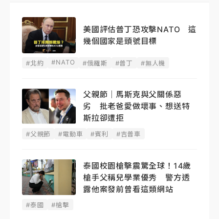
美國評估普丁恐攻擊NATO 這
幾個國家是頭號目標
#NATO
#北約
#俄羅斯
#普丁
#無人機
父親節｜馬斯克與父關係惡
劣 批老爸愛做壞事、想送特
斯拉卻遭拒
#父親節
#電動車
#賓利
#吉普車
泰國校園槍擊震驚全球！14歲
槍手父稱兒學業優秀 警方透
露他案發前曾看這類網站
#泰國
#槍擊