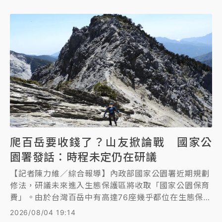
爬百岳要收錢了？山友掀論戰 國家公
園署發話：時程未定仍在研議
【記者陳力維／綜合報導】內政部國家公園署近期規劃
修法，研議未來進入生態保護區將收取「國家公園保育
費」。由於台灣百岳中有高達76座幾乎都位在生態保護
區內，此政策引起登山界高度關注，甚至外傳最快將於
2026/08/04 19:14
民國116年（2027年），也就是明年就上路。消息傳出