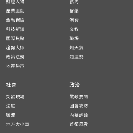
財經人物
食尚
產業脈動
醫藥
金融保險
消費
科技新知
文教
國際焦點
職場
趨勢大師
知天氣
政策法規
知運勢
地產房市
社會
政治
突發現場
黨政要聞
法庭
國會攻防
暖流
內幕評論
地方大小事
首都風雲