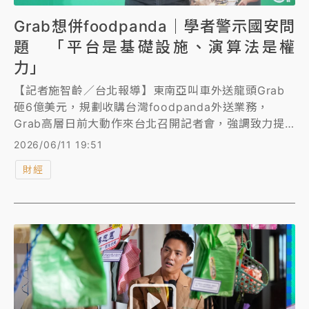
Grab想併foodpanda｜學者警示國安問
題 「平台是基礎設施、演算法是權
力」
【記者施智齡／台北報導】東南亞叫車外送龍頭Grab
砸6億美元，規劃收購台灣foodpanda外送業務，
Grab高層日前大動作來台北召開記者會，強調致力提
升服務品質、尊重台灣法規。立法院今日下午召開公聽
2026/06/11 19:51
會，多位學者表達國安疑慮，綠委們擔憂寡占市場讓消
財經
費者選擇變少、店家議價空間縮小，公平會、經濟部投
審司表示，目前尚未受理Grab併購案，未來正式審查
時會納入各方意見，審慎評估。