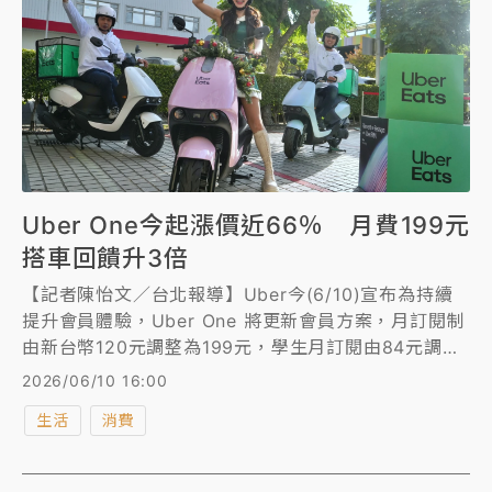
Uber One今起漲價近66％ 月費199元
搭車回饋升3倍
【記者陳怡文／台北報導】Uber今(6/10)宣布為持續
提升會員體驗，Uber One 將更新會員方案，月訂閱制
由新台幣120元調整為199元，學生月訂閱由84元調整
為139元；年訂閱制由新台幣1,200元調整為1,990元，
2026/06/10 16:00
學生年訂閱由840元調整為1393元，新會員價格調整
生活
消費
今日起生效，既有會員則自7月13日後的下一個續訂扣
款日起，漲價理由為增加新福利，如搭車回饋變3倍，
從原本的5%提高到15%，另外，海外也能用，過去台