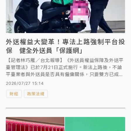
外送權益大變革！專法上路強制平台投
保 健全外送員「保護網」
【記者林巧雁／台北報導】《外送員權益保障及外送平
臺管理法》已於7月21日正式施行。新法上路後，不論
平臺業者與外送員是否具有僱傭關係，只要雙方已成立
外送服務契約，平臺業者須依勞動部公告的範圍及標
2026/07/27 15:14
準，為外送員投保團體傷害保險及責任保險，才能安排
財經
政策法規
外送員外送服務。