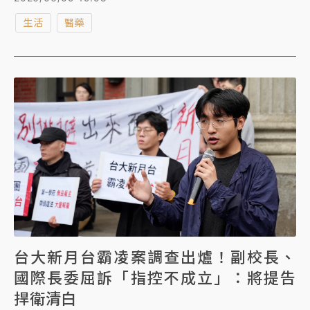
近日在臉書發文示警，有腎病老翁連吃數日釋迦，結果
生活
醫藥
險些心臟驟停鬧出人命，腎臟病患者若吃錯水果，輕則
加重腎臟負擔，重則可能引發高血鉀送進急診，甚至危
及生命！洪永祥特別盤點出楊桃、高鉀水果、農藥殘
留、柑橘與葡萄柚、以及高糖分水果等「五大傷腎地
雷」。
台大新月台霸凌案調查出爐！副校長、
國際長委屈訴「指控不成立」：將提告
捍衛清白