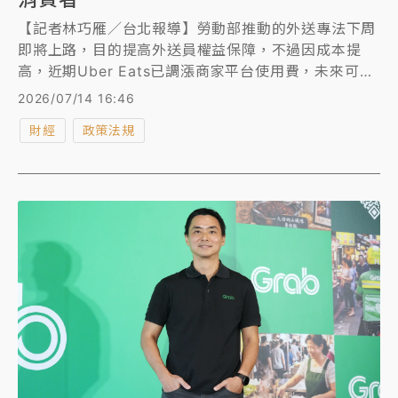
【記者林巧雁／台北報導】勞動部推動的外送專法下周
即將上路，目的提高外送員權益保障，不過因成本提
高，近期Uber Eats已調漲商家平台使用費，未來可能
轉嫁到消費者身上；而不疊單的設計，則讓專家憂心降
2026/07/14 16:46
低點餐誘因。台灣數位平台經濟協會（DEAT）今日提
財經
政策法規
出三大呼籲—「建立每6個月一次常態化檢討機制」、
「提出科學化、數據化研究報告」以及「給予產業6個
月輔導期 」， 希望政府在專法上路後能滾動式調整。