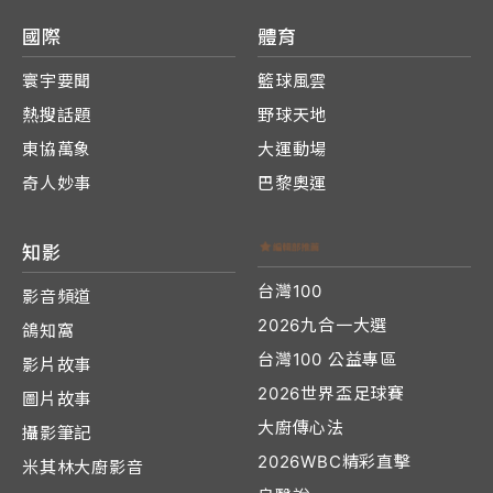
國際
體育
寰宇要聞
籃球風雲
熱搜話題
野球天地
東協萬象
大運動場
奇人妙事
巴黎奧運
知影
台灣100
影音頻道
2026九合一大選
鴿知窩
台灣100 公益專區
影片故事
2026世界盃足球賽
圖片故事
大廚傳心法
攝影筆記
2026WBC精彩直擊
米其林大廚影音