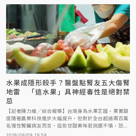
灣會員出國就沒優惠，現在去其他有Uber One的國
家，也能享有當地的搭車15%回饋和0元外送費。
水果成隱形殺手？醫盤點腎友五大傷腎
地雷 「這水果」具神經毒性是絕對禁
忌
【記者陳力維／綜合報導】台灣身為水果王國，果實甜
度隨著農業科技進步大幅提升，但對於全台超過兩百萬
名慢性腎臟病友而言，這些甘甜美味若挑選不慎，恐變
成包著糖衣的「隱形傷腎地雷」。腎臟專科醫師洪永祥
2026/06/09 19:58