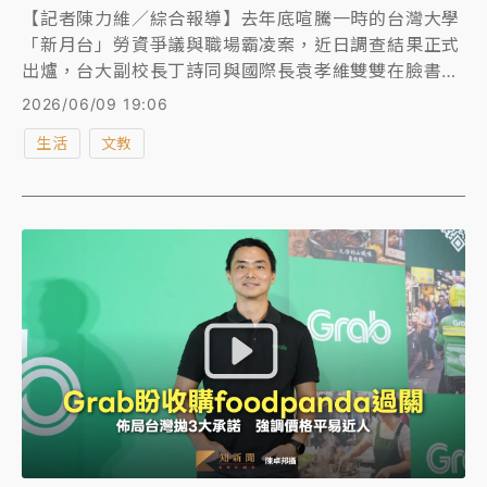
【記者陳力維／綜合報導】去年底喧騰一時的台灣大學
「新月台」勞資爭議與職場霸凌案，近日調查結果正式
出爐，台大副校長丁詩同與國際長袁孝維雙雙在臉書發
文，親曝調查報告結論為「霸凌指控通通不成立」。兩
2026/06/09 19:06
人分別痛斥前員工與相關工會社團在調查期間「惡人先
生活
文教
告狀」，甚至闖入大型課堂叫囂、散布不實抹黑，對他
們造成極大傷害。面對遲來的正義，兩人強調絕不會再
容忍惡意毀謗，將採取法律行動捍衛自身名譽與權益。