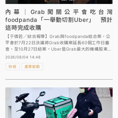
內幕｜Grab闖關公平會吃台灣
foodpanda「一舉動切割Uber」 預計
這時完成收購
【于倩若／綜合報導】Grab與foodpanda結合案，公
平會於7月22日決議將Grab收購案延長60個工作日審
查，至10月27日結案。Uber是Grab最大的機構股東，
且中國滴滴出行持有股份，引發Uber「繞道」投資及
2026/08/04 14:48
中資疑慮。Grab高層於4日公司法說會上，說明了為求
財經
產業脈動
通過公平會審查正持續強化公司治理「與Uber切
割」，稍早也透露滴滴出行持股Grab少於5%，投票權
低於1.4%。