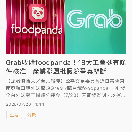
Grab收購foodpanda！18大工會挺有條
件核准 產業聯盟批假競爭真壟斷
【記者陳怡文／台北報導】公平交易委員會近日審查東
南亞轎車與外送龍頭Grab收購台灣foodpanda ，引發
全台外送勞工團體分裂今（7/20）天齊發聲明，以運輸
業總工會、各地外送工會為首的18大工會，主張「有條
2026/07/20 11:44
件支持核准」；另一方由全國外送產業工會、台灣外送
生活
消費
產業權益協進聯盟則高喊「堅決反對，完全沒有附條件
同意的空間」，Grab深度涉中合作，將成國家安全重
大破口，雙方隔空交火。