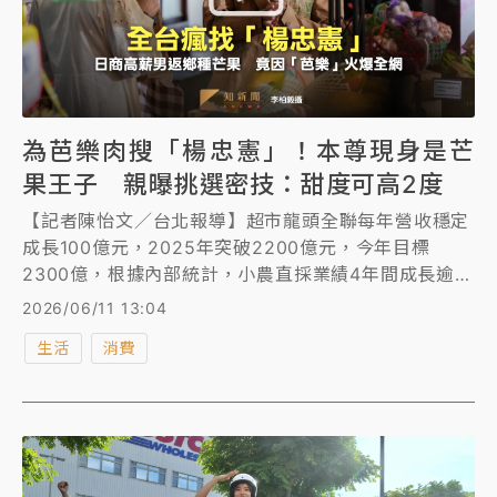
為芭樂肉搜「楊忠憲」！本尊現身是芒
果王子 親曝挑選密技：甜度可高2度
【記者陳怡文／台北報導】超市龍頭全聯每年營收穩定
成長100億元，2025年突破2200億元，今年目標
2300億，根據內部統計，小農直採業績4年間成長逾2
倍，2025年業績超過16億，2026年挑戰20億元，契
2026/06/11 13:04
作面積也從393公頃成長至535公頃，全聯曝光14位農
生活
消費
友，曾因芭樂爆紅，讓全台網友瘋找的楊忠憲從日商高
薪轉職，本業為愛文芒果，「剛種芭樂沒多久」，用於
填補芒果欠收時的收入來源，對於爆紅感到蠻意外的，
他坦言他的芭樂脆度不高，但較香甜。