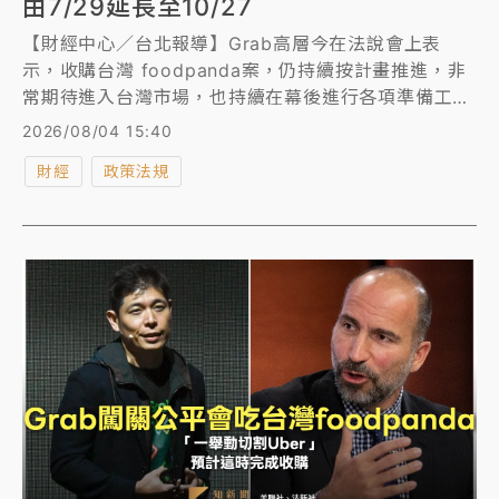
由7/29延長至10/27
【財經中心／台北報導】Grab高層今在法說會上表
示，收購台灣 foodpanda案，仍持續按計畫推進，非
常期待進入台灣市場，也持續在幕後進行各項準備工
作，目前仍與台灣主管機關保持非常密切的溝通，並預
2026/08/04 15:40
期可在今年底前完成交易。公平會於115年7月22日第
財經
政策法規
1812次委員會議，Grab與foodpanda結合案因涉及雙
占市場、股權結構對競爭之影響等諸多待評估事項，決
議依法延長審議期間60個工作日至115年10月27日。