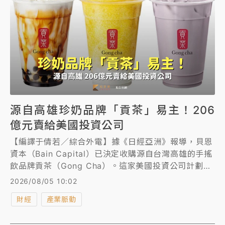
源自高雄珍奶品牌「貢茶」易主！206
億元賣給美國投資公司
【編譯于倩若／綜合外電】據《日經亞洲》報導，貝恩
資本（Bain Capital）已決定收購源自台灣高雄的手搖
飲品牌貢茶（Gong Cha）。這家美國投資公司計劃向
美國私募股權公司TA Associates等股東收購持股，交
2026/08/05 10:02
易金額超過6.35億美元（約206.04億台幣）。
財經
產業脈動