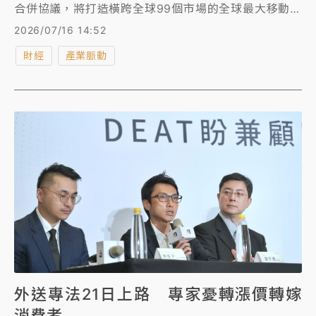
合併協議，將打造橫跨全球99個市場的全球最大移動出
行與外送平台。Uber將向Delivery Hero股東提出每股
2026/07/16 14:52
41.50歐元的現金收購對價，對應Delivery Hero
財經
產業脈動
100%股權的隱含股權價值約148億美元；若扣除Uber
先前已取得的持股，則此次交易調整後的股權價值約為
137億美元（約4410億台幣）。
外送專法21日上路 專家憂轉漲價轉嫁
消費者