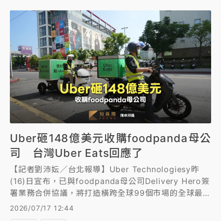
Uber砸148億美元收購foodpanda母公
司 台灣Uber Eats回應了
【記者劉沛妘／台北報導】Uber Technologiesy昨
(16)日宣布，已與foodpanda母公司Delivery Hero簽
署業務合併協議，將打造橫跨全球99個市場的全球最大
移動出行與外送平台。對此，今(17)日台灣Uber Eats
2026/07/17 12:44
回應：「台灣不在本次交易範圍內。這項擬議中的收購