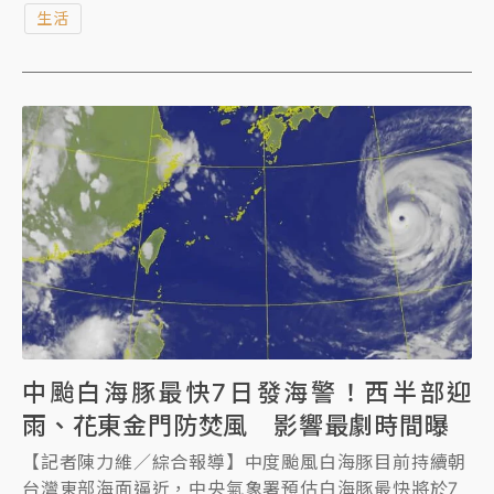
生活
後，隨即在網路上掀起論戰，部分山友支持「使用者付
費」以提升山區軟硬體設施；但也有社群論點強烈質疑
缺乏配套措施，恐將引發國賠爭議，甚至產生「付錢老
大」的心態導致相關偏差行徑。
中颱白海豚最快7日發海警！西半部迎
雨、花東金門防焚風 影響最劇時間曝
【記者陳力維／綜合報導】中度颱風白海豚目前持續朝
台灣東部海面逼近，中央氣象署預估白海豚最快將於7