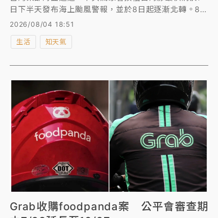
日下半天發布海上颱風警報，並於8日起逐漸北轉。8日
至10日將是颱風最接近台灣、影響最顯著的關鍵期間，
2026/08/04 18:51
屆時各地降雨機會高，其中北部山區需嚴防局部豪雨，
生活
知天氣
西半部亦有明顯雨勢，而東半部與金門則需防範高溫焚
風。
Grab收購foodpanda案 公平會審查期