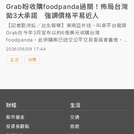
Grab盼收購foodpanda過關！佈局台灣
拋3大承諾 強調價格平易近人
【記者劉沛妘／台北報導】東南亞外送、叫車平台龍頭
Grab在今年3月宣布以約6億美元收購台灣
foodpanda，此併購案已送交公平交易委員會審查，
這同時也是Grab首度跨出東南亞市場進軍台灣。Grab
2026/06/09 17:44
今(9)日來台開記者會，發表對外送夥伴的三大承諾，
生活
消費
盼收購foodpanda台灣過關，包含外送員在轉換期間
收入穩定，且皆可免費獲得Grab裝備與外送袋，無需
負擔任何費用。另外，消費者方面，也強調價格平易近
人，讓更多人都能享受服務。
財經
生活
股市基金
交通
投資長觀點
旅遊