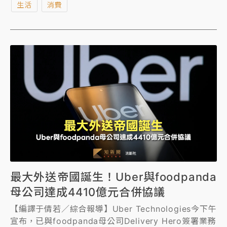
生活
消費
案不會對Delivery Hero在台灣的營運造成任何影
響。」
最大外送帝國誕生！Uber與foodpanda
母公司達成4410億元合併協議
【編譯于倩若／綜合報導】Uber Technologies今下午
宣布，已與foodpanda母公司Delivery Hero簽署業務