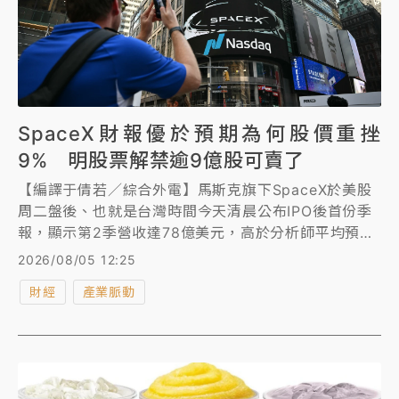
SpaceX財報優於預期為何股價重挫
9% 明股票解禁逾9億股可賣了
【編譯于倩若／綜合外電】馬斯克旗下SpaceX於美股
周二盤後、也就是台灣時間今天清晨公布IPO後首份季
報，顯示第2季營收達78億美元，高於分析師平均預估
的68.1億美元；每股虧損9美分，也優於分析師預估的
2026/08/05 12:25
每股虧損24美分。不過，其第2季資本支出大增至約
財經
產業脈動
184億美元，拖累其股價於盤後交易一度下殺9%。 在
公布上市後首份財報後，投資人接下來將迎來另一項重
大考驗。周四起，多達9.12億股由員工及其他IPO前股
東持有的股票，將解除閉鎖期，可正式出售。