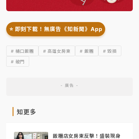
⭐️ 即刻下載！無廣告《知新聞》App
# 樋口飯糰
# 高雄女房東
# 飯糰
# 毀損
# 破門
知更多
飯糰店女房東反擊！盛裝現身