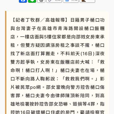
【記者丁牧群／高雄報導】日籍男子樋口功
與台灣妻子在高雄市青海路開設樋口飯糰
店，一樓店面與5樓住家都是向邵姓女房東承
租，但雙方疑因調漲房租之事談不攏，樋口
找了新店面打算搬走，不料前天(16日)深夜
雙方起爭執，女房東在飯糰店前大喊：「救
命啊！樋口打人啊！」樋口夫妻也在場，樋
口不斷向路人鞠躬說：「救救我們啊。」影
片被民眾po網。邵女當晚向警方控告樋口傷
害罪，樋口夫妻今由律師陳頂新陪同，到高
雄地檢署按鈴控告邵女恐嚇、毀損等4罪，指
控她16日破壞樋口住處的房門，籲請檢察官