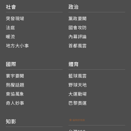
社會
政治
突發現場
黨政要聞
法庭
國會攻防
暖流
內幕評論
地方大小事
首都風雲
國際
體育
寰宇要聞
籃球風雲
熱搜話題
野球天地
東協萬象
大運動場
奇人妙事
巴黎奧運
知影