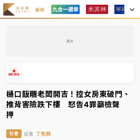
最新
女律師陳昱瑄詐慈濟10億！黃金158kg遭查扣畫面曝光
廣告
暑假過三周才推「E宿新北打卡趣」！抽獎程序複雜 觀
旅局回應了
中信慈善基金會想增加董事人數！辜仲諒向法院聲請遭
NEWS
駁 理由曝光
故宮《龍藏經》特展第2檔！今線上預約開賣一度塞車
樋口飯糰老闆開吉！控女房東破門、
周六起展出延長至晚上7時
推背害險跌下樓 怒告4罪籲檢聲
台東農業處長涉圖利渡假村！東檢抗告成功 今重開羈
▲
押
押庭
▼
父親節泡湯了！中颱白海豚雨彈轟3天 「紅到發紫」降
丁牧群
社會
記者
雨熱區曝