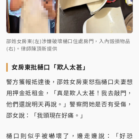
邵姓女房東(左)涉嫌破壞樋口住處房門，入內毀損物品
(右)。律師陳頂新提供
女房東批樋口「欺人太甚」
警方獲報抵達後，邵姓女房東怒指樋口夫妻想
用押金抵租金，「真是欺人太甚！我去敲門，
他們還說明天再說。」警察問她是否有受傷，
邵女說：「我頭現在好痛。」
樋口則似乎被嚇壞了，邊走邊說：「好恐