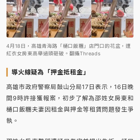
4月18日，高雄青海路「樋口飯糰」店門口的花盆，遭
紅衣女房東高舉過頭砸破。翻攝Threads
導火線疑為「押金抵租金」
高雄市政府警察局鼓山分局17日表示，16日晚
間9時許接獲報案，初步了解為邵姓女房東和
樋口飯糰夫妻因租金與押金等租賃問題發生爭
執。