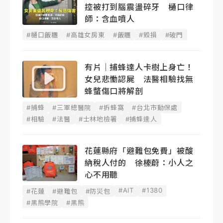
控被打到腦震盪碎牙 樋口律
師：含血噴人
#樋口飯糰
#高雄女房東
#飯糰
#毀損
#破門
有片｜捕蜂達人卡樹上身亡！
女兒悲慟認屍 法醫相驗找無
蜂螫傷口將解剖
#捕蜂
#三軍總醫院
#拆蜂窩
#台北市動保處
#相驗
#法醫
#士林地檢署
#捕蜂達人
花蓮縣府「避難包免費」被酸
納稅人付的 徐榛蔚：小人之
心不用聽
#AIT
#1380
#花蓮
#避難包
#防災包
#黑熊學院
#黑熊