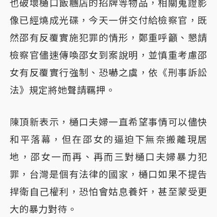
也破壞樋口飯糰店的招牌等物品，相關蒐證影
像已經燒成光碟，今天一併交付給檢察官，既
然邵有反覆實施犯罪的情形，鄭重呼籲、懇請
檢察官儘速傳喚邵女到案說明，並慎重考慮邵
女有反覆實行強制、恐嚇之虞，依《刑事訴訟
法》規定將她聲請羈押。
陳頂新表示，樋口夫婦一直希望事情可以儘快
和平落幕，但在邵女的逼迫下無奈搬離現居
地，邵女一而再、再而三對樋口夫婦暴力犯
罪，台灣是個有法律的國家，樋口如果不提告
捍衛自己權利，恐怕會姑息養奸，甚至蒙受更
大的暴力對待。