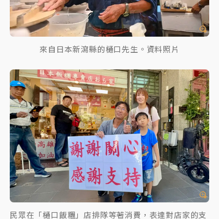
來自日本新瀉縣的樋口先生。資料照片
民眾在「樋口飯糰」店排隊等著消費，表達對店家的支