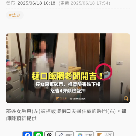
發布
2025/06/18 16:18
(更新 2025/06/18 17:54)
女律師陳昱瑄詐慈濟10億！黃金158kg遭查扣畫面曝光
#法庭
暑假過三周才推「E宿新北打卡趣」！抽獎程序複雜 觀
旅局回應了
中信慈善基金會想增加董事人數！辜仲諒向法院聲請遭
駁 理由曝光
故宮《龍藏經》特展第2檔！今線上預約開賣一度塞車
周六起展出延長至晚上7時
台東農業處長涉圖利渡假村！東檢抗告成功 今重開羈
押庭
父親節泡湯了！中颱白海豚雨彈轟3天 「紅到發紫」降
邵姓女房東(左)被控破壞樋口夫婦住處的房門(右)。律
雨熱區曝
師陳頂新提供
APP
連結
訂閱