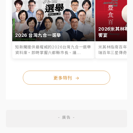
2026米其林專
2026 台灣九合一選舉
饗宴
知新聞提供最權威的2026台灣九合一選舉
米其林指南百年之
資料庫。即時掌握六都縣市長、議...
瑞百年三星傳奇、台
更多特刊
→