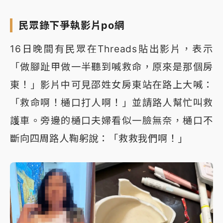
民眾錄下爭執影片po網
16日晚間有民眾在Threads貼出影片，表示
「做腳趾甲做一半聽到喊救命，原來是那個房
東！」影片中可見邵姓女房東站在路上大喊：
「救命啊！樋口打人啊！」並請路人幫忙叫救
護車。旁邊的樋口夫婦看似一臉無奈，樋口不
斷向四周路人鞠躬說：「救救我們啊！」