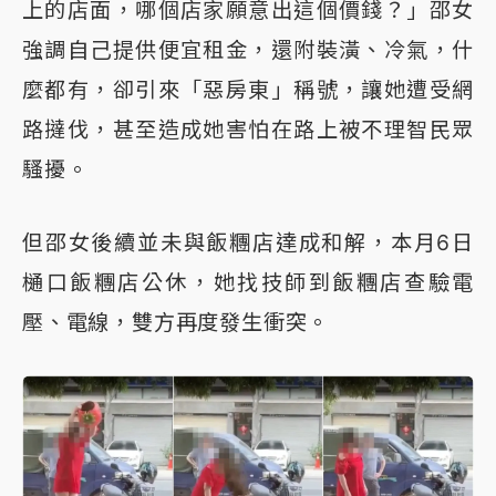
上的店面，哪個店家願意出這個價錢？」邵女
強調自己提供便宜租金，還附裝潢、冷氣，什
麼都有，卻引來「惡房東」稱號，讓她遭受網
路撻伐，甚至造成她害怕在路上被不理智民眾
騷擾。
但邵女後續並未與飯糰店達成和解，本月6日
樋口飯糰店公休，她找技師到飯糰店查驗電
壓、電線，雙方再度發生衝突。