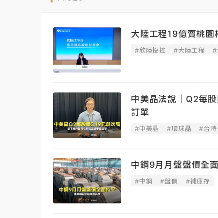
大陸工程19億賣桃園楊
#欣陸投控
#大陸工程
中美晶法說｜Q2每股
訂單
#中美晶
#環球晶
#台特
中鋼9月月盤盤價全
#中鋼
#盤價
#補庫存