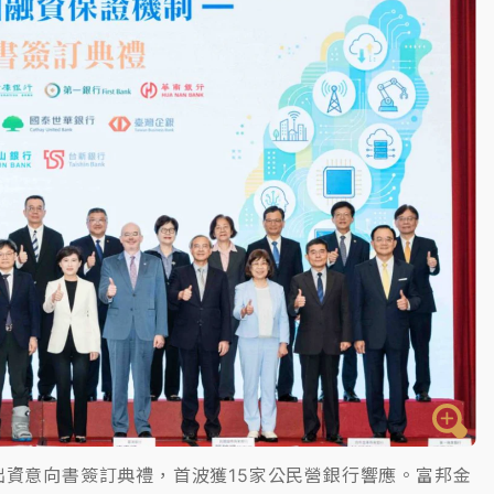
一度塞車 周六起展出延長至晚上7時
今重開羈押庭
到發紫」降雨熱區曝
資意向書簽訂典禮，首波獲15家公民營銀行響應。富邦金