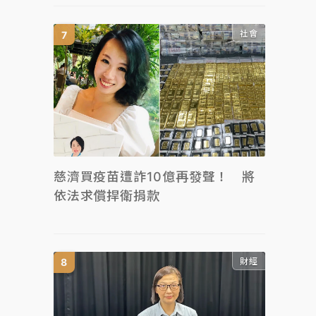
社會
慈濟買疫苗遭詐10億再發聲！ 將
依法求償捍衛捐款
財經