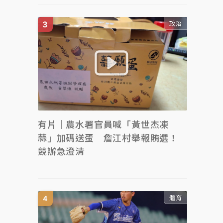
政治
有片｜農水署官員喊「黃世杰凍
蒜」加碼送蛋 詹江村舉報賄選！
競辦急澄清
體育