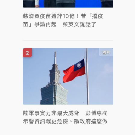
慈濟買疫苗遭詐10億！昔「擋疫
苗」爭論再起 蔡英文說話了
國際
陸軍事實力非最大威脅 彭博專欄
示警資訊戰更危險、籲政府這麼做