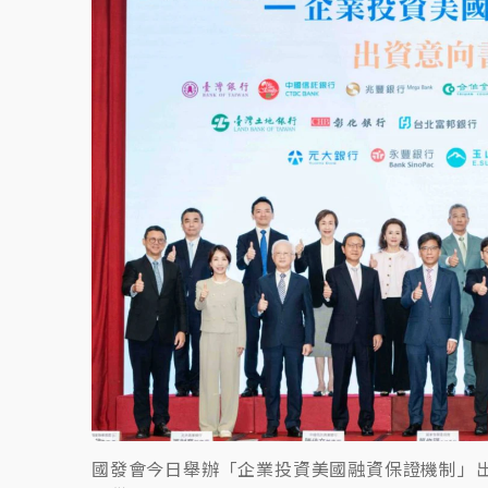
故宮《龍藏經》特展第2檔！今線上預約開賣
台東農業處長涉圖利渡假村！東檢抗告成功 
父親節泡湯了！中颱白海豚雨彈轟3天 「紅
國發會今日舉辦「企業投資美國融資保證機制」出