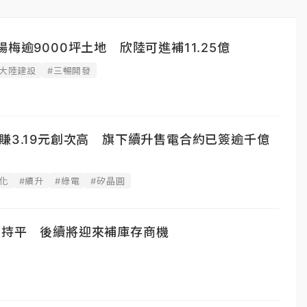
梅逾9000坪土地 欣陸可進補11.25億
#大陸建設
#三暢開發
賺3.19元創次高 旗下續升售電合約已簽逾千億
化
#續升
#綠電
#矽晶圓
面持平 後續將迎來補庫存商機