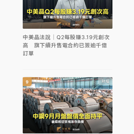
中美晶法說｜Q2每股賺3.19元創次
高 旗下續升售電合約已簽逾千億
訂單
財經