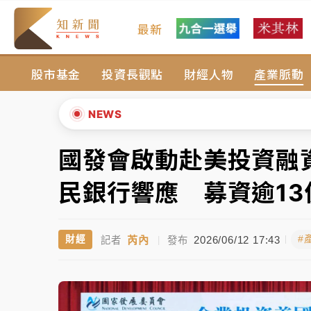
最新
女律師陳昱瑄詐慈濟10億！黃金158kg遭查
股市基金
投資長觀點
財經人物
產業脈動
暑假過三周才推「E宿新北打卡趣」！抽獎程
中信慈善基金會想增加董事人數！辜仲諒向法
NEWS
故宮《龍藏經》特展第2檔！今線上預約開賣
國發會啟動赴美投資融
▲
台東農業處長涉圖利渡假村！東檢抗告成功 
▼
民銀行響應 募資逾13
父親節泡湯了！中颱白海豚雨彈轟3天 「紅
芮內
2026/06/12 17:43
財經
#
記者
|
發布
女律師陳昱瑄詐慈濟10億！黃金158kg遭查
暑假過三周才推「E宿新北打卡趣」！抽獎程
中信慈善基金會想增加董事人數！辜仲諒向法