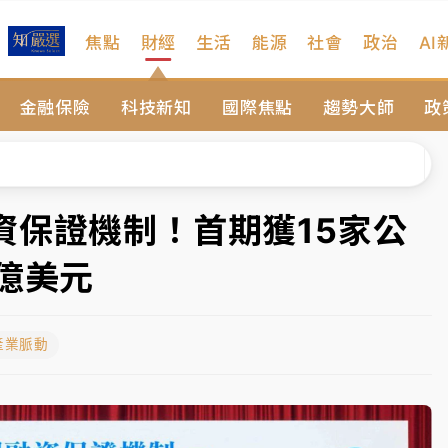
焦點
財經
生活
能源
社會
政治
AI
扣畫面曝光
金融保險
科技新知
國際焦點
趨勢大師
政
序複雜 觀旅局回應了
院聲請遭駁 理由曝光
一度塞車 周六起展出延長至晚上7時
資保證機制！首期獲15家公
今重開羈押庭
億美元
到發紫」降雨熱區曝
產業脈動
扣畫面曝光
序複雜 觀旅局回應了
院聲請遭駁 理由曝光