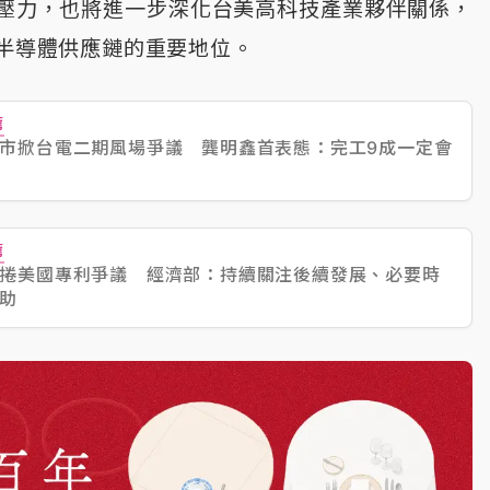
壓力，也將進一步深化台美高科技產業夥伴關係，
及半導體供應鏈的重要地位。
薦
市掀台電二期風場爭議 龔明鑫首表態：完工9成一定會
薦
捲美國專利爭議 經濟部：持續關注後續發展、必要時
助