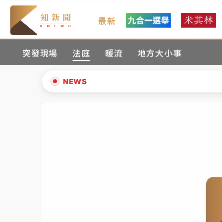
最新
女律師陳昱瑄詐慈濟10億！黃金158kg遭查
突發現場
法庭
暖流
地方大小事
暑假過三周才推「E宿新北打卡趣」！抽獎程
中信慈善基金會想增加董事人數！辜仲諒向法
NEWS
故宮《龍藏經》特展第2檔！今線上預約開賣
▲
台東農業處長涉圖利渡假村！東檢抗告成功 
▼
父親節泡湯了！中颱白海豚雨彈轟3天 「紅
女律師陳昱瑄詐慈濟10億！黃金158kg遭查
暑假過三周才推「E宿新北打卡趣」！抽獎程
中信慈善基金會想增加董事人數！辜仲諒向法