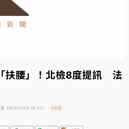
一度塞車 周六起展出延長至晚上7時
今重開羈押庭
到發紫」降雨熱區曝
Remaining
-
0:00
Loaded
:
Picture-
Fullsc
100.00%
in-
Picture
Time��
「扶腰」！北檢8度提訊 法
頭
#法庭
新 2024/11/29 16:47)