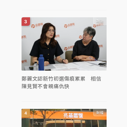
政治
鄭麗文認新竹初選傷痕累累 相信
陳見賢不會親痛仇快
財經