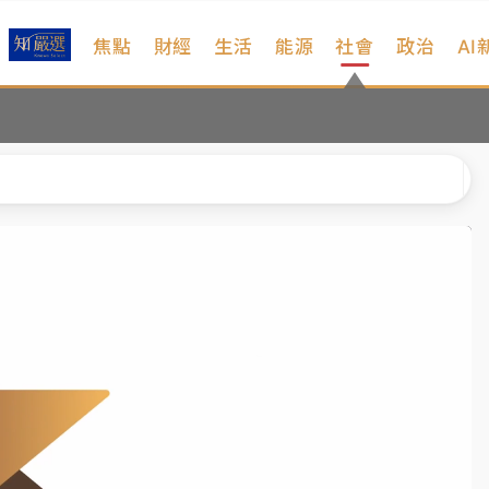
焦點
財經
生活
能源
社會
政治
AI
扣畫面曝光
序複雜 觀旅局回應了
院聲請遭駁 理由曝光
一度塞車 周六起展出延長至晚上7時
今重開羈押庭
到發紫」降雨熱區曝
扣畫面曝光
序複雜 觀旅局回應了
院聲請遭駁 理由曝光