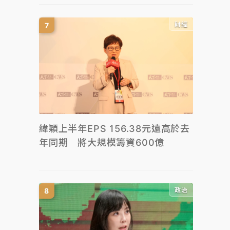
財經
緯穎上半年EPS 156.38元遠高於去
年同期 將大規模籌資600億
政治