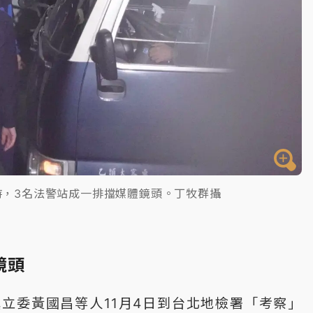
時，3名法警站成一排擋媒體鏡頭。丁牧群攝
鏡頭
立委黃國昌等人11月4日到台北地檢署「考察」