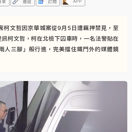
APP
分享
連結
訂閱
席柯文哲因京華城案從9月5日遭羈押禁見，至
提訊柯文哲，柯在北檢下囚車時，一名法警貼在
兩人三腳」般行進，完美擋住鐵門外的媒體鏡