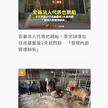
宏碁法人代表也跳船！李文詳僅出
任兆基董座2天就閃辭 「發現內部
管理缺失」
生活