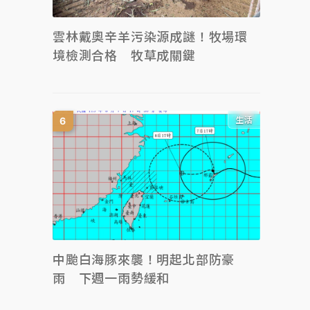
雲林戴奧辛羊污染源成謎！牧場環
境檢測合格 牧草成關鍵
生活
中颱白海豚來襲！明起北部防豪
雨 下週一雨勢緩和