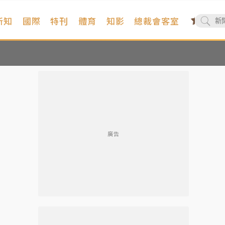
新知
國際
特刊
體育
知影
總裁會客室
廣告