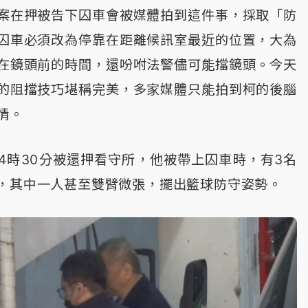
案在押被告下囚車會被媒體拍到這件事，採取「防
囚車必須改為停靠在距離候訊室最近的位置，大為
在鏡頭前的時間，還吩咐法警儘可能擋鏡頭。今天
的阻擋技巧堪稱完美，多家媒體只能拍到柯的後腦
情。
4時30分被還押看守所，他被帶上囚車時，有3名
，其中一人甚至雙臂微張，擺出籃球防守姿勢。