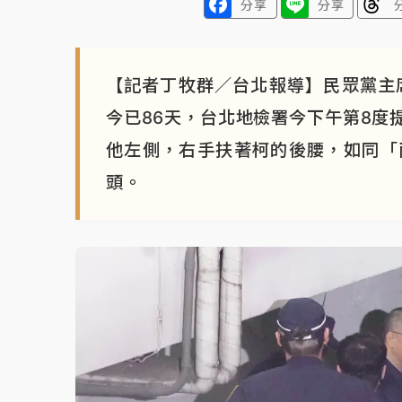
分享
分享
【記者丁牧群／台北報導】民眾黨主
今已86天，台北地檢署今下午第8度
他左側，右手扶著柯的後腰，如同「
頭。