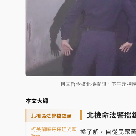
柯文哲今遭北檢提訊，下午還押
本文大綱
北檢命法警擋
北檢命法警擋鏡頭
柯美蘭曝哥哥理光頭
據了解，自從民眾黨