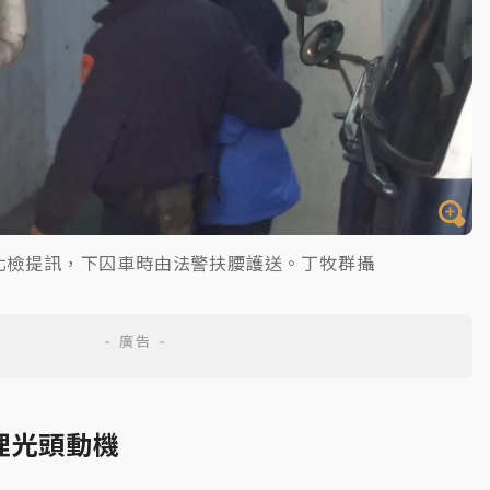
北檢提訊，下囚車時由法警扶腰護送。丁牧群攝
理光頭動機