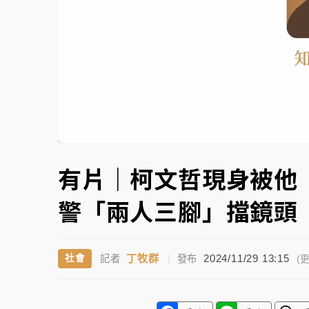
故宮《龍藏經》特展第2檔！今線上預約開賣
台東農業處長涉圖利渡假村！東檢抗告成功 
父親節泡湯了！中颱白海豚雨彈轟3天 「紅
Replay
Unmute
有片｜柯文哲現身被他
警「兩人三腳」擋鏡
丁牧群
2024/11/29 13:15
社會
記者
|
發布
(更