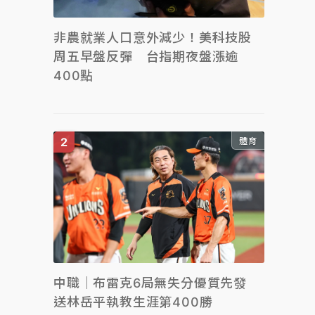
非農就業人口意外減少！美科技股
周五早盤反彈 台指期夜盤漲逾
400點
體育
中職｜布雷克6局無失分優質先發
送林岳平執教生涯第400勝