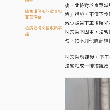
動機
後，北檢對於京華城
陳佩琪保險箱被查扣
堵」措施，不僅下令
百萬現金
減少被告下車後曝光
檢廉追柯文哲收賄事
柯文哲下囚車，法警
證
勺，拍不到他臉部神
柯文哲應訊後，下午
法警站成一排擋鏡頭