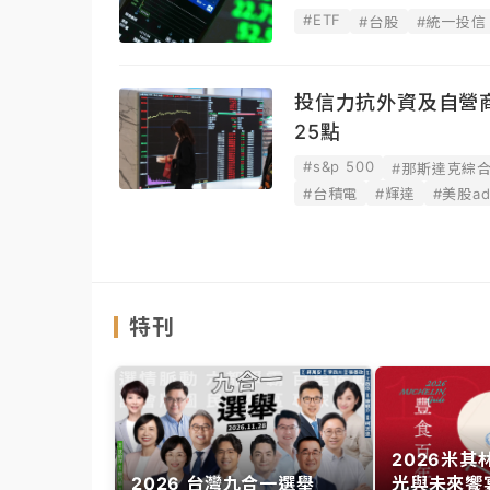
#ETF
#台股
#統一投信
投信力抗外資及自營商
25點
#s&p 500
#那斯達克綜
#台積電
#輝達
#美股ad
特刊
2026米
2026 台灣九合一選舉
光與未來饗