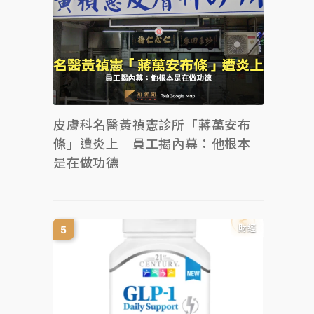
皮膚科名醫黃禎憲診所「蔣萬安布
條」遭炎上 員工揭內幕：他根本
是在做功德
財經