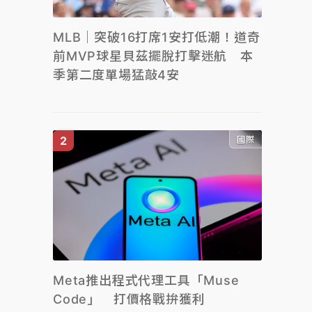
MLB｜突破16打席1安打低潮！道奇
前MVP球星貝茲擺脫打擊迷航 本
季第二度單場猛敲4安
國際
Meta推出程式代理工具「Muse
Code」 打價格戰拚獲利