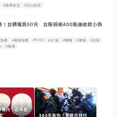
#復華投信
#玉山投信
！台積電跌50元 台股殺逾400點後收斂小跌
#nvda
合指數
#美股指數
#台 股
#聯電
#美股
#台股
r
#股票
其林專刊：百年星
宴
365天有你｜警察月特刊