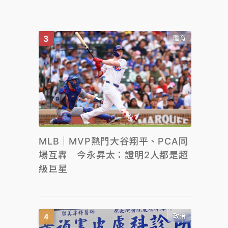
體育
MLB｜MVP熱門大谷翔平、PCA同
場互轟 今永昇太：證明2人都是超
級巨星
政治