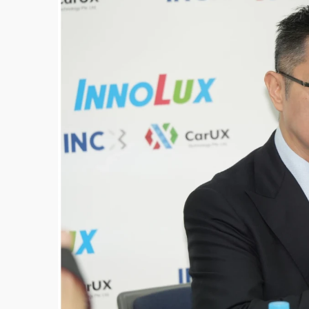
父親節泡湯了！中颱白海豚雨彈轟3天 「紅