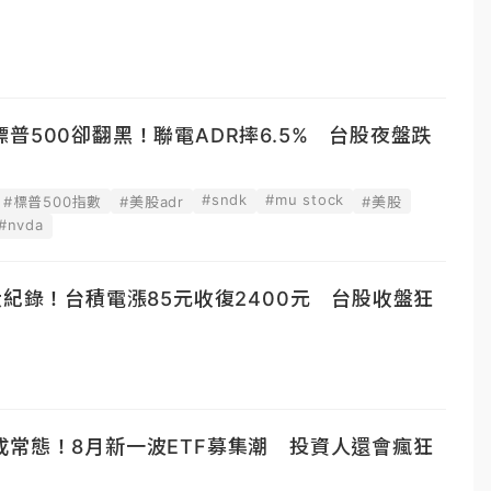
普500卻翻黑！聯電ADR摔6.5% 台股夜盤跌
#sndk
#mu stock
#標普500指數
#美股adr
#美股
#nvda
大紀錄！台積電漲85元收復2400元 台股收盤狂
成常態！8月新一波ETF募集潮 投資人還會瘋狂