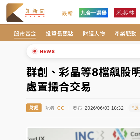
最新
台積電殺35元、台股跌近300點 被動元件
股市基金
投資長觀點
財經人物
產業脈動
中信慈善基金會想增加董事人數！辜仲諒向法
故宮《龍藏經》特展第2檔！今線上預約開賣
NEWS
台東農業處長涉圖利渡假村！東檢抗告成功 
群創、彩晶等8檔飆股
▲
父親節泡湯了！中颱白海豚雨彈轟3天 「紅
▼
處置撮合交易
台積電殺35元、台股跌近300點 被動元件
CC
2026/06/03 18:32
財經
#
記者
|
發布
中信慈善基金會想增加董事人數！辜仲諒向法
故宮《龍藏經》特展第2檔！今線上預約開賣
台東農業處長涉圖利渡假村！東檢抗告成功 