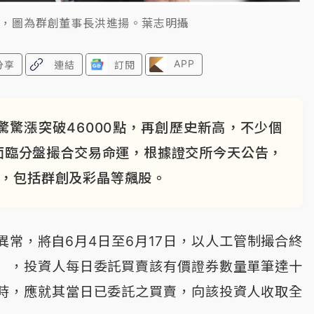
易，圖為群創董事長洪進揚。葉志明攝
APP
分享
連結
訂閱
驚漲突破46000點，再創歷史新高，不少個
面臨分盤撮合交易命運，根據證交所今天公告，
易，包括群創及彩晶等飆股。
常，將自6月4日至6月17日，以人工管制撮合終
），投資人每日委託買賣該有價證券數量單筆達十
時，應就其當日已委託之買賣，向該投資人收取全