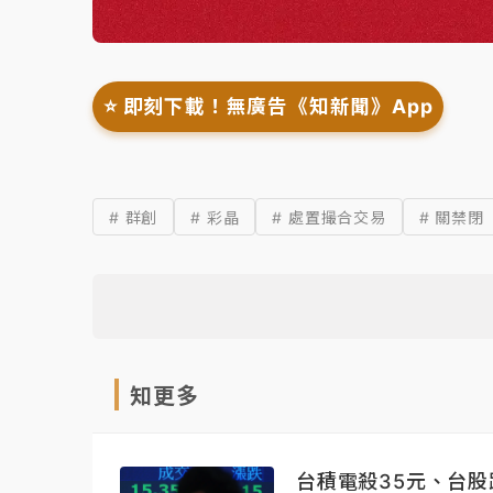
⭐️ 即刻下載！無廣告《知新聞》App
# 群創
# 彩晶
# 處置撮合交易
# 關禁閉
知更多
台積電殺35元、台股