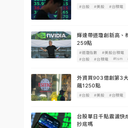
#台股
#美股
#台積電
輝達帶道瓊創新高、標
259點
#道瓊指數
#美股台積電
#tsm
#台股
#台積電
外資買903億創第3
飆1250點
#台股
#美股
#台積電
台股單日千點震盪快
抄底嗎