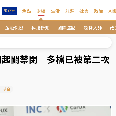
焦點
財經
生活
能源
社會
政治
AI
、低軌衛星及載板皆走弱
金融保險
科技新知
國際焦點
趨勢大師
政
院聲請遭駁 理由曝光
一度塞車 周六起展出延長至晚上7時
今重開羈押庭
明起關禁閉 多檔已被第二次
到發紫」降雨熱區曝
、低軌衛星及載板皆走弱
股市基金
院聲請遭駁 理由曝光
一度塞車 周六起展出延長至晚上7時
今重開羈押庭