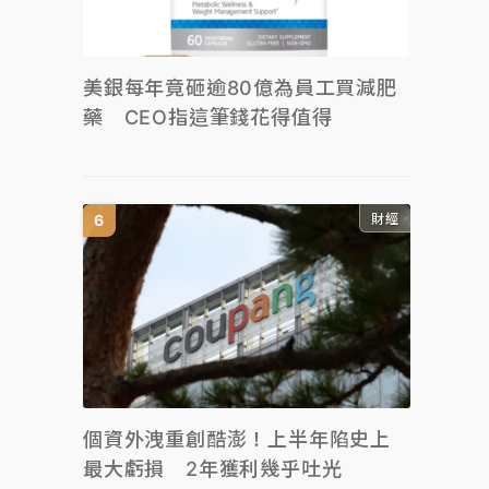
美銀每年竟砸逾80億為員工買減肥
藥 CEO指這筆錢花得值得
財經
個資外洩重創酷澎！上半年陷史上
最大虧損 2年獲利幾乎吐光