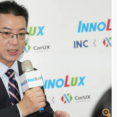
到發紫」降雨熱區曝