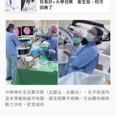
在看診+大學任教 衛生局、校方
回應了
中榮神外主任鄭文郁（左圖左、右圖右），在手術室內
並未穿著無菌手術服，還全程雙手抱胸，交由醫材廠商
動刀手術。民眾提供