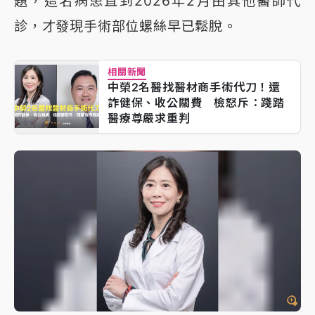
題，這名病患直到2026年2月由其他醫師代
診，才發現手術部位螺絲早已鬆脫。
相關新聞
中榮2名醫找醫材商手術代刀！還
詐健保、收公關費 檢怒斥：踐踏
醫療尊嚴求重判