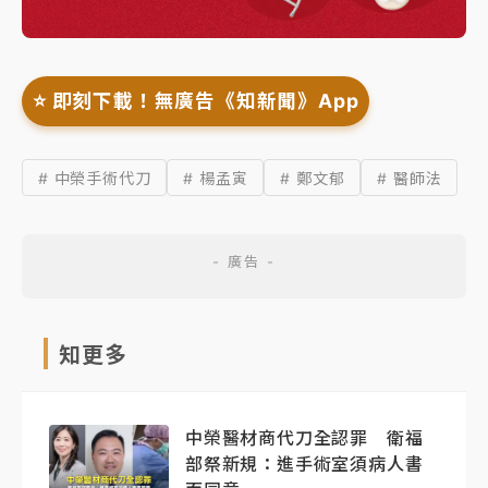
⭐️ 即刻下載！無廣告《知新聞》App
# 中榮手術代刀
# 楊孟寅
# 鄭文郁
# 醫師法
知更多
中榮醫材商代刀全認罪 衛福
部祭新規：進手術室須病人書