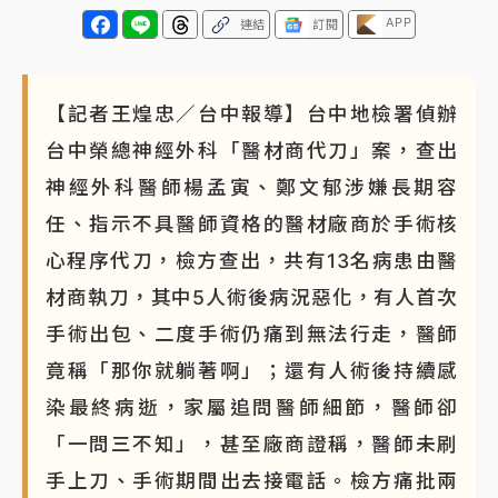
APP
連結
訂閱
【記者王煌忠／台中報導】台中地檢署偵辦
台中榮總神經外科「醫材商代刀」案，查出
神經外科醫師楊孟寅、鄭文郁涉嫌長期容
任、指示不具醫師資格的醫材廠商於手術核
心程序代刀，檢方查出，共有13名病患由醫
材商執刀，其中5人術後病況惡化，有人首次
手術出包、二度手術仍痛到無法行走，醫師
竟稱「那你就躺著啊」；還有人術後持續感
染最終病逝，家屬追問醫師細節，醫師卻
「一問三不知」，甚至廠商證稱，醫師未刷
手上刀、手術期間出去接電話。檢方痛批兩