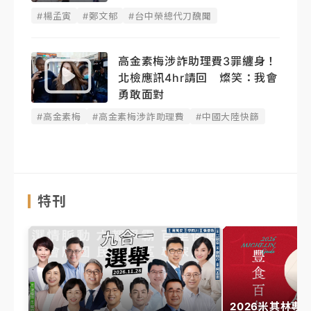
#楊孟寅
#鄭文郁
#台中榮總代刀醜聞
高金素梅涉詐助理費3罪纏身！
北檢應訊4hr請回 燦笑：我會
勇敢面對
#高金素梅
#高金素梅涉詐助理費
#中國大陸快篩
特刊
2026米其林專