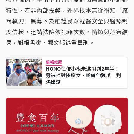
特性，若非內部揭弊，外界根本無從得知「廠
商執刀」黑幕。為維護民眾就醫安全與醫療制
度信賴，建請法院依犯罪次數、情節與危害結
果，對楊孟寅、鄭文郁從重量刑。
編輯推薦
NONO性侵小模未遂剛判2年半！
另被控對按摩女、粉絲伸狼爪 判
決出爐