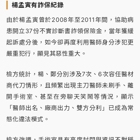
楊孟寅有詐保紀錄
由於楊孟寅曾於2008年至2011年間，協助病
患開立37份不實診斷書詐領保險金，當年獲緩
起訴處分後，如今卻再度利用醫師身分涉犯更
嚴重犯行，顯見其惡性重大。
檢方統計，楊、鄭分別涉及7次、6次容任醫材
商代刀情形，且頻繁出現主刀醫師未刷手、離
開手術室、甚至在旁聊天笑鬧等情況，顯示
「醫師出名、廠商出力、雙方分利」已成為常
態化違法模式。
檢方強調，手術室具有高度封閉與資訊不對稱