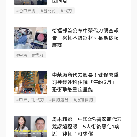
面同意
#台中榮總
#醫材商
#代刀
衛福部首公布中榮代刀調查報
告 醫師不諳器材、長期依賴
廠商
#中榮
#代刀
中榮廠商代刀風暴！健保署重
罰神經外科住院「停約3月」
恐衝擊急重症量能
#中榮手術代刀
#停約處分
#抵扣停約
周末精選｜中榮2名醫廠商代刀
荒謬過程曝！5人術後惡化1病
逝 律師：可求償