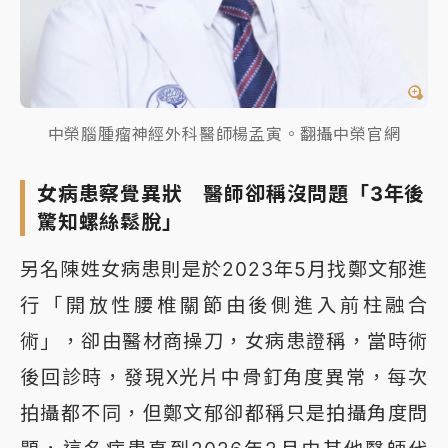
中榮腦腫瘤神經外科醫師楊孟寅。翻攝中榮官網
女病患察覺異狀 醫師卻稱沒問題「3年後
驚知螺絲鬆脫」
另名陳姓女病患則是於2023年5月找鄭文郁進
行「開放性腰椎關節由後側進入前柱融合
術」，卻由醫材商操刀，女病患證稱，當時術
後回診時，發現X光片中骨釘角度異常，每次
拍攝都不同，但鄭文郁卻都稱只是拍攝角度問