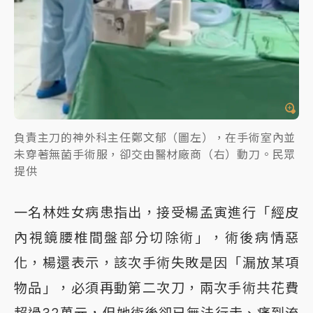
負責主刀的神外科主任鄭文郁（圖左），在手術室內並
未穿著無菌手術服，卻交由醫材廠商（右）動刀。民眾
提供
一名林姓女病患指出，接受楊孟寅進行「經皮
內視鏡腰椎間盤部分切除術」，術後病情惡
化，楊還表示，該次手術失敗是因「漏放某項
物品」，必須再動第二次刀，兩次手術共花費
超過32萬元，但她術後卻已無法行走、痛到流