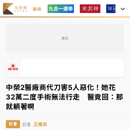
最新
女律師陳昱瑄詐慈濟10億！黃金158kg遭查扣畫面曝光
廣告
暑假過三周才推「E宿新北打卡趣」！抽獎程序複雜 觀
旅局回應了
中信慈善基金會想增加董事人數！辜仲諒向法院聲請遭
NEWS
駁 理由曝光
故宮《龍藏經》特展第2檔！今線上預約開賣一度塞車
中榮2醫廠商代刀害5人惡化！她花
周六起展出延長至晚上7時
32萬二度手術無法行走 醫竟回：那
台東農業處長涉圖利渡假村！東檢抗告成功 今重開羈
▲
就躺著啊
押庭
▼
父親節泡湯了！中颱白海豚雨彈轟3天 「紅到發紫」降
王煌忠
社會
記者
雨熱區曝