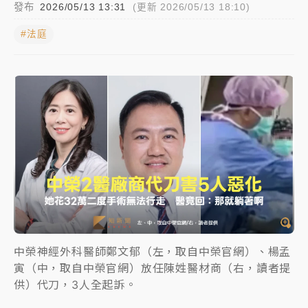
發布
2026/05/13 13:31
(更新 2026/05/13 18:10)
女律師陳昱瑄詐慈濟10億！黃金158kg遭查扣畫面曝光
#法庭
暑假過三周才推「E宿新北打卡趣」！抽獎程序複雜 觀
旅局回應了
中信慈善基金會想增加董事人數！辜仲諒向法院聲請遭
駁 理由曝光
故宮《龍藏經》特展第2檔！今線上預約開賣一度塞車
周六起展出延長至晚上7時
台東農業處長涉圖利渡假村！東檢抗告成功 今重開羈
押庭
父親節泡湯了！中颱白海豚雨彈轟3天 「紅到發紫」降
中榮神經外科醫師鄭文郁（左，取自中榮官網）、楊孟
雨熱區曝
寅（中，取自中榮官網）放任陳姓醫材商（右，讀者提
供）代刀，3人全起訴。