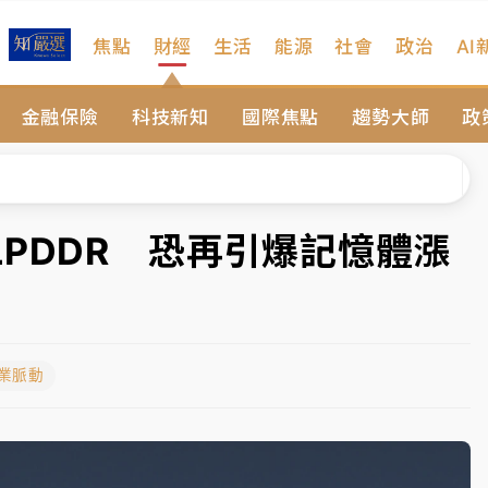
焦點
財經
生活
能源
社會
政治
AI
維持不變
金融保險
科技新知
國際焦點
趨勢大師
政
 民權西路鷹架倒塌壓2車
風 榕樹連根拔起
、明天影響最劇烈
PDDR 恐再引爆記憶體漲
高罰4800＋拖吊費
維持不變
產業脈動
 民權西路鷹架倒塌壓2車
風 榕樹連根拔起
、明天影響最劇烈