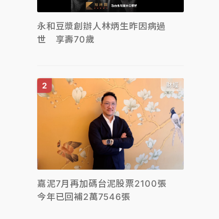
永和豆漿創辦人林炳生昨因病過
世 享壽70歲
財經
嘉泥7月再加碼台泥股票2100張
今年已回補2萬7546張