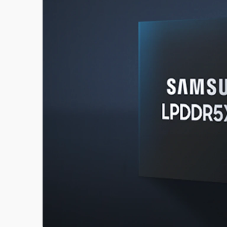
白海豚逼近！北市水門只出不進 未移置車輛最