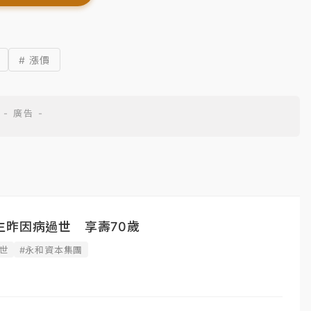
# 漲價
生昨因病過世 享壽70歲
世
#永和資本集團