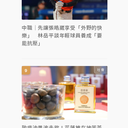
中職｜先讓張皓崴享受「外野的快
樂」 林岳平談年輕球員養成「要
能抗壓」
社會
致癌油風波未歇！花蓮推在地苦茶