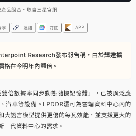
DR產品組合。取自三星官網
APP
分享
連結
訂閱
rpoint Research發布報告稱，由於輝達擴
體價格在今明年內翻倍。
功耗雙倍數據率同步動態隨機記憶體」，已被廣泛應
、汽車等設備。LPDDR還可為雲端資料中心內的
理和大語言模型提供更優的每瓦效能，並支援更大的
新一代資料中心的需求。