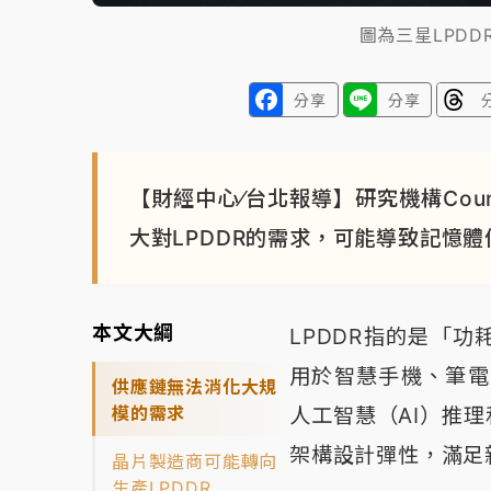
圖為三星LPD
分享
分享
【財經中心⁄台北報導】研究機構Counte
大對LPDDR的需求，可能導致記憶
本文大綱
LPDDR指的是「
用於智慧手機、筆電
供應鏈無法消化大規
模的需求
人工智慧（AI）推
架構設計彈性，滿足
晶片製造商可能轉向
生產LPDDR