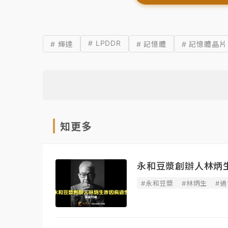
# LPDDR
# 輝達
# 記憶體
# 記憶體晶片
知更多
永和豆漿創辦人林炳
#永和豆漿
#林炳生
#過