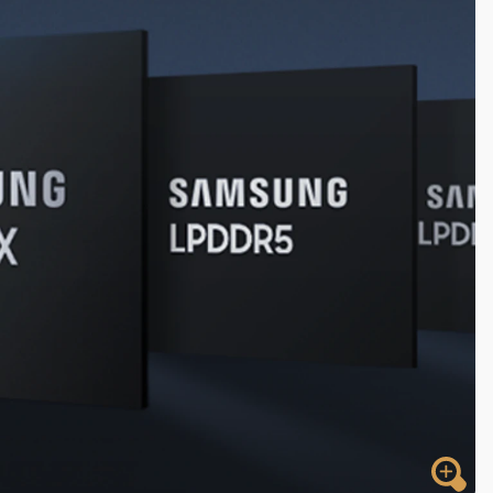
高罰4800＋拖吊費