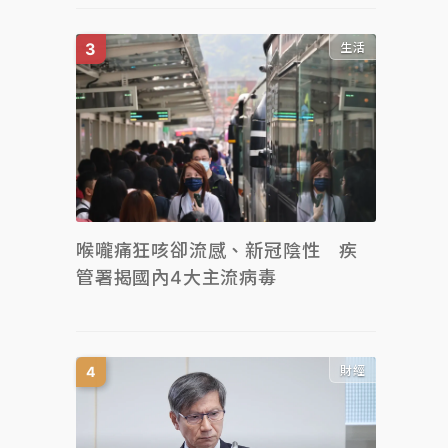
生活
喉嚨痛狂咳卻流感、新冠陰性 疾
管署揭國內4大主流病毒
財經