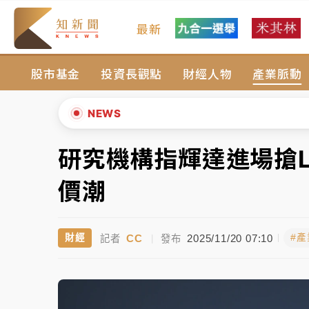
最新
油價持續凍漲！ 中油宣布下周一汽柴油價格
股市基金
投資長觀點
財經人物
產業脈動
中颱白海豚進逼！台北喜來登圍籬傾倒砸傷人
有片｜
白海豚暴風圈逼近！新北淡水赫見龍捲
NEWS
中颱白海豚風雨來了！中部以北防豪雨 今晚
研究機構指輝達進場搶L
▲
白海豚逼近！北市水門只出不進 未移置車輛最
▼
價潮
油價持續凍漲！ 中油宣布下周一汽柴油價格
CC
2025/11/20 07:10
財經
#
記者
|
發布
中颱白海豚進逼！台北喜來登圍籬傾倒砸傷人
有片｜
白海豚暴風圈逼近！新北淡水赫見龍捲
中颱白海豚風雨來了！中部以北防豪雨 今晚