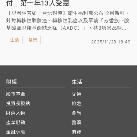
付 第一年13人受惠
【記者林芳如／台北報導】衛生福利部公布12月新制，
針對轉移性胰腺癌、轉移性乳癌以及罕病「芳香族L-胺
基酸類脫羧基酶缺乏症（AADC）」，共3項藥品納入
健保給付，其中AADC基因治療藥物，創健保給付史上
生活
醫藥
2025/11/28 18:49
單價最高，一劑要價一億元，預估生效後第1年有13人
受惠。
財經
生活
股市基金
交通
投資長觀點
旅遊
財經人物
食尚
產業脈動
醫藥
金融保險
消費