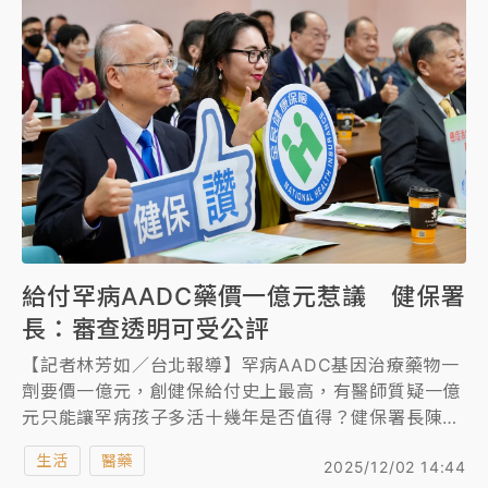
給付罕病AADC藥價一億元惹議 健保署
長：審查透明可受公評
【記者林芳如／台北報導】罕病AADC基因治療藥物一
劑要價一億元，創健保給付史上最高，有醫師質疑一億
元只能讓罕病孩子多活十幾年是否值得？健保署長陳亮
妤回應，去年2月藥廠提出申請，健保署召開三次專家
生活
醫藥
2025/12/02 14:44
諮詢會，後來共擬會正式通過暫時性給付3年，3 年後