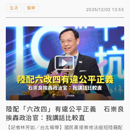
稅，日本已經這麼做，我國警消也早就實施，草案與醫
生活
醫藥
2025/12/02 13:55
界達共識後已經送到衛福部，最快今年底前公告，明年
五月報稅適用。
陸配「六改四」有違公平正義 石崇良
挨轟政治官：我講話比較直
【記者林芳如／台北報導】國民黨提案修法縮短陸籍配