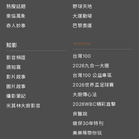
熱搜話題
野球天地
東協萬象
大運動場
奇人妙事
巴黎奧運
知影
台灣100
影音頻道
2026九合一大選
鴿知窩
台灣100 公益專區
影片故事
2026世界盃足球賽
圖片故事
大廚傳心法
攝影筆記
2026WBC精彩直擊
米其林大廚影音
良醫說
健保30年特刊
美樂蒂帶你玩