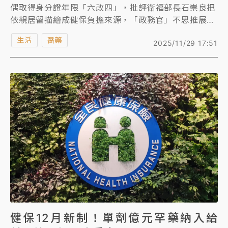
偶取得身分證年限「六改四」，批評衛福部長石崇良把
依親居留描繪成健保負擔來源，「政務官」不思推展政
務，反而把自己當成「政治官」。石崇良今日(11/29)
生活
醫藥
2025/11/29 17:51
回應，長期以來都是按照專業去評估，「我講話很直
啦」，我只是點出事實，中國籍和其他外國籍配偶的規
定不同會引發不公平，應該大家一致比較好。
健保12月新制！單劑億元罕藥納入給