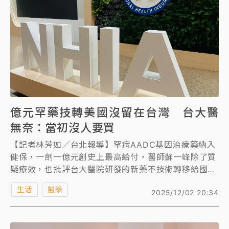
女律師陳昱瑄詐慈濟10億！黃金158kg遭查扣畫面曝光
暑假過三周才推「E宿新北打卡趣」！抽獎程序複雜 觀
旅局回應了
中信慈善基金會想增加董事人數！辜仲諒向法院聲請遭
駁 理由曝光
億元罕藥技轉美國沒留在台灣 台大醫
故宮《龍藏經》特展第2檔！今線上預約開賣一度塞車
周六起展出延長至晚上7時
無奈：當初沒人要買
【記者林芳如／台北報導】罕病AADC基因治療藥納入
台東農業處長涉圖利渡假村！東檢抗告成功 今重開羈
健保，一劑一億元創史上最高給付，醫師蘇一峰除了質
押庭
疑療效，也批評台大醫院研發的新藥不技術轉移給國內
父親節泡湯了！中颱白海豚雨彈轟3天 「紅到發紫」降
廠商，卻給美國讓藥廠如今拿專利開高價賣給台灣。台
生活
醫藥
雨熱區曝
2025/12/02 20:34
大醫院基因學部主任簡穎秀無奈說：「20年前沒人看
好，沒人要買啊」。