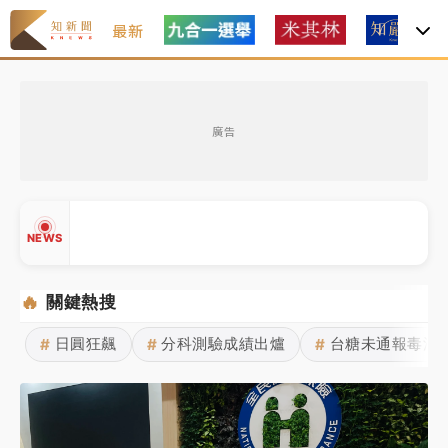
最新
女律師陳昱瑄詐慈濟10億！黃金158kg遭查扣畫面曝光
廣告
暑假過三周才推「E宿新北打卡趣」！抽獎程序複雜 觀
旅局回應了
中信慈善基金會想增加董事人數！辜仲諒向法院聲請遭
NEWS
駁 理由曝光
故宮《龍藏經》特展第2檔！今線上預約開賣一度塞車
🔥
關鍵熱搜
周六起展出延長至晚上7時
日圓狂飆
分科測驗成績出爐
台糖未通報毒油
#
#
#
▲
台東農業處長涉圖利渡假村！東檢抗告成功 今重開羈
▼
押庭
父親節泡湯了！中颱白海豚雨彈轟3天 「紅到發紫」降
雨熱區曝