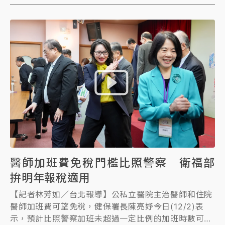
執行療效評估並重新檢討支付價與給付條件，共擬會會
議記錄都有上網提供社會查詢。
醫師加班費免稅門檻比照警察 衛福部
拚明年報稅適用
【記者林芳如／台北報導】公私立醫院主治醫師和住院
醫師加班費可望免稅，健保署長陳亮妤今日(12/2)表
示，預計比照警察加班未超過一定比例的加班時數可免