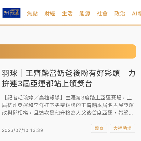
焦點
財經
生活
能源
社會
政治
AI
羽球｜王齊麟當奶爸後盼有好彩頭 力
拚連3屆亞運都站上頒獎台
【記者毛琬婷／高雄報導】生涯第3度踏上亞運賽場，上
屆杭州亞運和李洋打下男雙銅牌的王齊麟本屆名古屋亞運
改與邱相榤，且這次是他升格為人父後首度亞運，希望能
有個好彩頭，力拚連續3屆亞運都能站上頒獎台。
體育
大運動場
2026/07/10 13:39