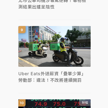
北市公車司機涉毒駕逆轉！毒物檢
測結果出爐呈陰性
生活
Uber Eats外送薪資「疊單少算」
勞動部：違法！不改將連續開罰
財經