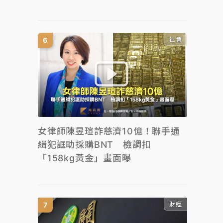
社會
女律師陳昱瑄詐慈濟10億！聯手通
緝犯誆助採購BNT 檢調扣
「158kg黃金」畫面曝
財經