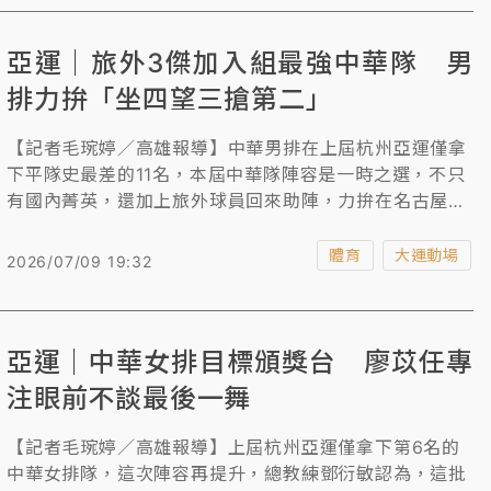
亞運｜旅外3傑加入組最強中華隊 男
排力拚「坐四望三搶第二」
【記者毛琬婷／高雄報導】中華男排在上屆杭州亞運僅拿
下平隊史最差的11名，本屆中華隊陣容是一時之選，不只
有國內菁英，還加上旅外球員回來助陣，力拚在名古屋打
出佳績，總教練黃宏裕說：「目標坐四望三搶第二，第一
的話可能還要看運氣，也要看球員的臨場反應。」
體育
大運動場
2026/07/09 19:32
亞運｜中華女排目標頒獎台 廖苡任專
注眼前不談最後一舞
【記者毛琬婷／高雄報導】上屆杭州亞運僅拿下第6名的
中華女排隊，這次陣容再提升，總教練鄧衍敏認為，這批