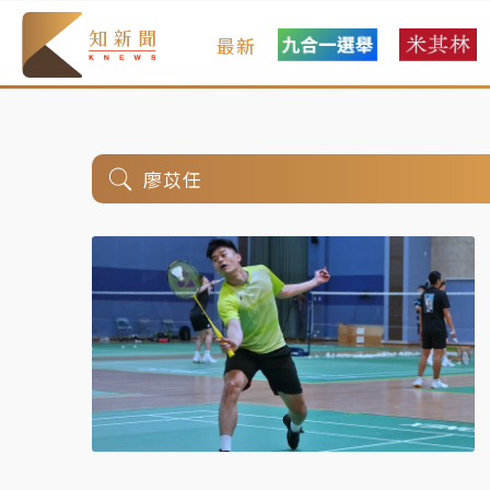
最新
廖苡任