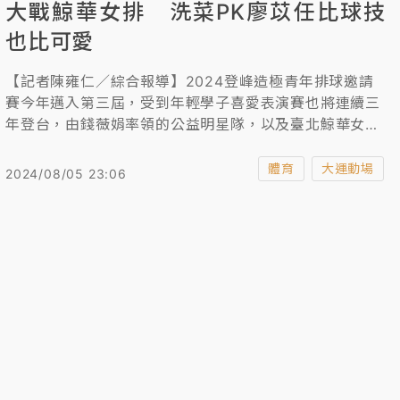
大戰鯨華女排 洗菜PK廖苡任比球技
也比可愛
【記者陳雍仁／綜合報導】2024登峰造極青年排球邀請
賽今年邁入第三屆，受到年輕學子喜愛表演賽也將連續三
年登台，由錢薇娟率領的公益明星隊，以及臺北鯨華女排
隊，將於7日下午1時開打。
體育
大運動場
2024/08/05 23:06