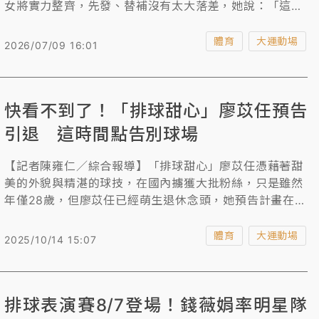
女將實力整齊，先發、替補沒有太大落差，她說：「這次
大家都很有共識，都想要衝進頒獎台上面。」
體育
大運動場
2026/07/09 16:01
快看不到了！「排球甜心」廖苡任預告
引退 這時間點告別球場
【記者陳雍仁／綜合報導】「排球甜心」廖苡任憑藉著甜
美的外貌與精湛的球技，在國內擄獲大批粉絲，只是雖然
年僅28歲，但廖苡任已經萌生退休念頭，她預告計畫在明
年名古屋亞運後退役，本季的企業甲級男女排球聯賽恐將
是她的「最後一舞」。
體育
大運動場
2025/10/14 15:07
排球表演賽8/7登場！錢薇娟率明星隊