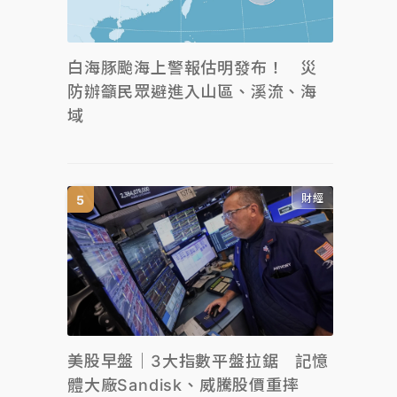
白海豚颱海上警報估明發布！ 災
防辦籲民眾避進入山區、溪流、海
域
財經
美股早盤｜3大指數平盤拉鋸 記憶
體大廠Sandisk、威騰股價重摔