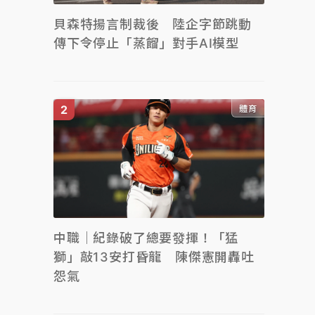
貝森特揚言制裁後 陸企字節跳動
傳下令停止「蒸餾」對手AI模型
體育
中職｜紀錄破了總要發揮！「猛
獅」敲13安打昏龍 陳傑憲開轟吐
怨氣