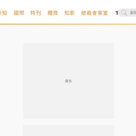
新知
國際
特刊
體育
知影
總裁會客室
廣告