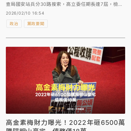
查局國安站兵分30路搜索，高立委任期長達7屆，檢調
今進入其國會辦公室耗時7小時才結束搜索任務，下午4
2026/02/10 16:54
點40分許離去時共扣押7紙箱、2小型行李箱及1桌機證
政治
黨政要聞
物。
高金素梅財力曝光！2022年砸6500萬