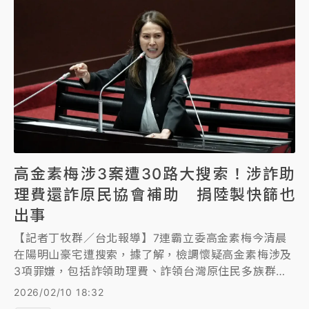
住處、立院辦公室等地，約談高金與助理、廠商及屏東
縣議員越秋女、台東縣議員陳政宗、花蓮縣議員簡智隆
等18人，漏夜複訊其中13人。高金素梅今凌晨零時54
分被調查官移送北檢複訊，但1時30分因身體不適，檢
察官同意她由助理陪同緊急送醫，但諭令限制出境、出
海。 至於高金素梅助理、金曲歌王Matzka岳父張俊傑
遭聲押禁見、Matzka妻子雲雅舜50萬元交保、限制出
境出海。
高金素梅涉3案遭30路大搜索！涉詐助
理費還詐原民協會補助 捐陸製快篩也
出事
【記者丁牧群／台北報導】7連霸立委高金素梅今清晨
在陽明山豪宅遭搜索，據了解，檢調懷疑高金素梅涉及
3項罪嫌，包括詐領助理費、詐領台灣原住民多族群文
化交流協會得自原民會、台電、中油的「敦親睦鄰費」
2026/02/10 18:32
補助款，她另於2022年涉嫌提供未經食藥署核發許可