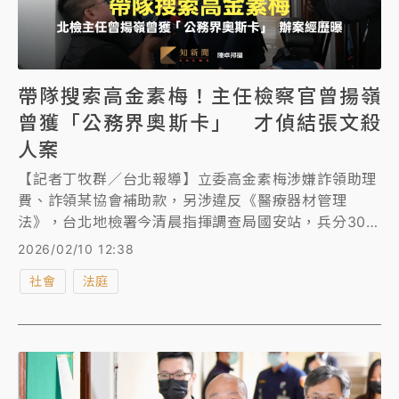
帶隊搜索高金素梅！主任檢察官曾揚嶺
曾獲「公務界奧斯卡」 才偵結張文殺
人案
【記者丁牧群／台北報導】立委高金素梅涉嫌詐領助理
費、詐領某協會補助款，另涉違反《醫療器材管理
法》，台北地檢署今清晨指揮調查局國安站，兵分30路
搜索高金位於陽明山的豪宅、立院辦公室等處，約談高
2026/02/10 12:38
金等18人到案，稍晚移送北檢複訊。承辦此案的北檢黑
社會
法庭
金專組主任檢察官曾揚嶺今早親自帶隊搜索高金素梅辦
公室，他曾因參與偵辦台版柬埔寨詐團凌虐致死案，
2024年榮獲被譽為「公務界奧斯卡獎」的公務人員傑
出貢獻獎，此外，曾揚嶺日前指揮警方偵辦張文北捷隨
機殺人案，展現優異辦案能力及效率，僅28天偵查終
結，釐清張文犯案過程及動機等疑點。