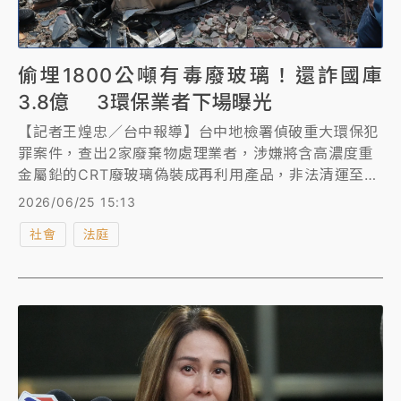
偷埋1800公噸有毒廢玻璃！還詐國庫
3.8億 3環保業者下場曝光
【記者王煌忠／台中報導】台中地檢署偵破重大環保犯
罪案件，查出2家廢棄物處理業者，涉嫌將含高濃度重
金屬鉛的CRT廢玻璃偽裝成再利用產品，非法清運至苗
栗苑裡棄置掩埋，數量高達1800公噸，現場檢測鉛溶
2026/06/25 15:13
出量最高超標206倍；不法業者另涉嫌以不實文件虛報
社會
法庭
回收再利用數據，向政府詐領回收補助款逾3.8億元。
檢警歷經多月追查，查扣犯罪所得及相關資產逾3.2億
元，全案依違反《廢棄物清理法》、詐欺、公共危險及
《商業會計法》等罪嫌，起訴7名自然人及3家公司。