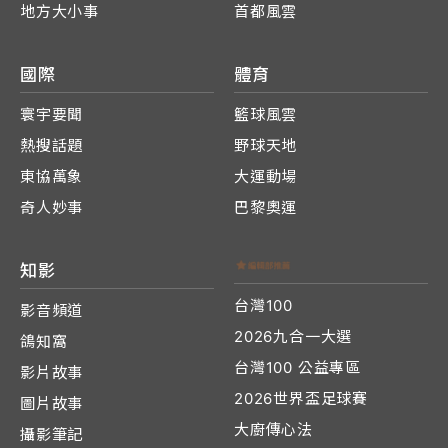
地方大小事
首都風雲
國際
體育
寰宇要聞
籃球風雲
熱搜話題
野球天地
東協萬象
大運動場
奇人妙事
巴黎奧運
知影
台灣100
影音頻道
2026九合一大選
鴿知窩
台灣100 公益專區
影片故事
2026世界盃足球賽
圖片故事
大廚傳心法
攝影筆記