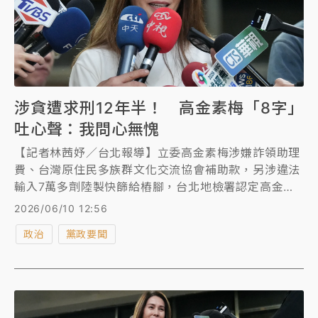
涉貪遭求刑12年半！ 高金素梅「8字」
吐心聲：我問心無愧
【記者林茜妤／台北報導】立委高金素梅涉嫌詐領助理
費、台灣原住民多族群文化交流協會補助款，另涉違法
輸入7萬多劑陸製快篩給樁腳，台北地檢署認定高金素
梅等人詐領助理費等費用一共787萬元，今依《貪污治
2026/06/10 12:56
罪條例》利用職務機會詐取財物、《刑法》詐欺取財、
政治
黨政要聞
《醫療器材管理法》意圖供應未經核准擅自輸入醫療器
材等罪嫌，起訴高金素梅等24人，對高金求刑12年6月
以上。而高金素梅今（10）日也發聲，強調「無罣礙
故，無有恐怖」，要大家放心，黑夜一定會結束。