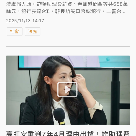
涉虛報人頭，詐領助理費薪資、春節慰問金等共658萬
餘元，犯行長達9年，韓良圻矢口否認犯行，二審台灣
高等法院判決韓良圻7年4月徒刑。韓不服判決提出上
2025/11/13 14:17
訴，最高法院昨天駁回上訴，全案定讞。
社會
法庭
高虹安重判7年4月理由出爐！詐助理費