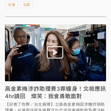
主任、胡姓助理3人聲押禁見獲准。
社會
法庭
高金素梅涉詐助理費3罪纏身！北檢應訊
4hr請回 燦笑：我會勇敢面對
【記者丁牧群／台北報導】立委高金素梅因涉嫌詐領助
理費、台灣原住民多族群文化交流協會補助款及違法輸