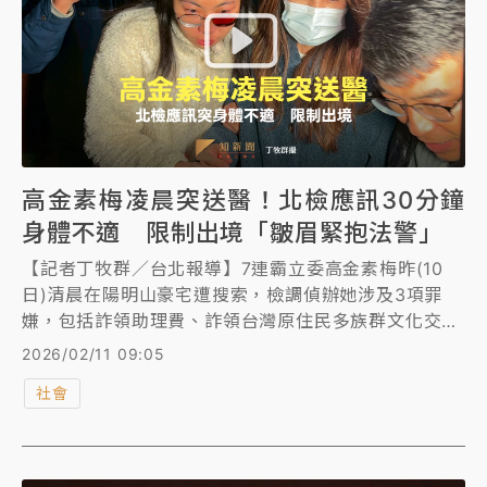
高金素梅凌晨突送醫！北檢應訊30分鐘
身體不適 限制出境「皺眉緊抱法警」
【記者丁牧群／台北報導】7連霸立委高金素梅昨(10
日)清晨在陽明山豪宅遭搜索，檢調偵辦她涉及3項罪
嫌，包括詐領助理費、詐領台灣原住民多族群文化交流
協會得自原民會、台電、中油的「敦親睦鄰費」補助
2026/02/11 09:05
款，以及2022年涉嫌提供未經食藥署核發許可證的中
社會
國大陸製新冠快篩試劑給樁腳，涉犯《貪污治罪條例》
公務員利用職務機會詐取財物罪、《刑法》詐欺罪、
《醫療器材管理法》未經核准擅自輸入醫療器材等罪。
台北地檢署昨指揮調查局國安站兵分30路搜索高金素梅