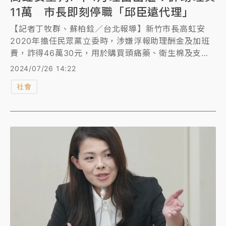
11萬 市長即刻停職「邱臣遠代理」
【記者丁牧群、蘇柏銓／台北報導】新竹市長高虹安
2020年擔任民眾黨立委時，涉嫌浮報助理酬金及加班
費，詐得46萬30元，用於購買頭痛藥、衛生棉及支付
洗頭費等個人開銷，台北地檢署去年8月依刑度7年起跳
2024/07/26 14:22
的《貪污治罪條例》公務員利用職務機會詐取財物罪、
社會
3年以下有期徒刑的《刑法》使公務員登載不實罪起訴
高虹安，台北地院審理後，原定24日宣判，但北市因颱
風連續2天停班，順延到今早11時宣判，法院審理後認
定她不法所得為11萬6514元，依貪污罪重判她7年4
月、褫奪公權4年。內政部也宣布今起停止高虹安新竹
市長職務，並由副市長邱臣遠代理市長職務。