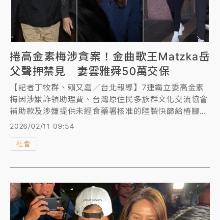
捲高金素梅涉貪案！金曲歌王Matzka岳
父聲押禁見 妻雲雅舜50萬交保
【記者丁牧群、賴又嘉／台北報導】7連霸立委高金素
梅因涉嫌詐領助理費、台灣原住民多族群文化交流協會
補助款及涉嫌提供未經食藥署核准的陸製快篩給樁腳，
北檢昨（10日）指揮調查局國安站發動30路搜索，並
2026/02/11 09:54
約談18人，16人漏夜複訊，金曲歌王Matzka的岳父張
社會
俊傑和Matzka妻子雲雅舜也遭約談。據悉，張俊傑是
高金素梅助理，涉嫌利用女兒雲雅舜的帳戶詐領補助
款，檢察官清晨將張俊傑向法院聲押禁見，雲雅舜則被
依幫助洗錢罪50萬元交保、限制出境出海，至於高金素
梅凌晨移送北檢複訊30分鐘後，突身體不適緊急送醫，
檢方諭令限制出境出海，擇期再訊問。