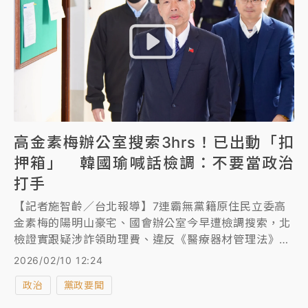
高金素梅辦公室搜索3hrs！已出動「扣
押箱」 韓國瑜喊話檢調：不要當政治
打手
【記者施智齡／台北報導】7連霸無黨籍原住民立委高
金素梅的陽明山豪宅、國會辦公室今早遭檢調搜索，北
檢證實跟疑涉詐領助理費、違反《醫療器材管理法》及
詐領協會補助款等3案有關。6名檢調人員從上午9點半
2026/02/10 12:24
進入高的國會辦公室，搜索達3小時，12點34分，檢調
政治
黨政要聞
人員搬印有「扣押箱」文字的未組裝紙箱進入。立法院
長韓國瑜中午受訪表示，相信高金素梅經得起檢驗，立