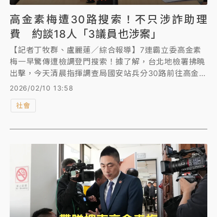
高金素梅遭30路搜索！不只涉詐助理
費 約談18人「3議員也涉案」
【記者丁牧群、盧麗蓮／綜合報導】7連霸立委高金素
梅一早驚傳遭檢調登門搜索！據了解，台北地檢署拂曉
出擊，今天清晨指揮調查局國安站兵分30路前往高金素
梅住處搜索，隨後轉往其立院辦公室，據悉高金素梅不
2026/02/10 13:58
只涉嫌詐領助理費，還涉違反《醫療器材管理法》及詐
社會
領某協會補助款，檢調預計約談高金素梅和助理及屏東
縣議員越秋女、台東縣議員陳政宗、花蓮縣議員簡智隆
等18人，全案朝貪污、《醫療器材管理法》等罪偵辦，
相關人預計晚間移送北檢複訊。