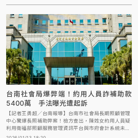
法院尊重檢調，但希望調查一定要公正，並喊話檢調單
位要保有「高貴的靈魂」，千萬不要當政治的打手。
台南社會局爆弊端！約用人員詐補助款
5400萬 手法曝光遭起訴
【記者王勇超／台南報導】台南市社會局長期照顧管理
中心驚爆長照補助弊案！檢方查出，陳姓女約用人員疑
利用衛福部照顧服務管理資訊平台與市府會計系統未完
整介接、缺乏勾稽查核漏洞，與2名特約醫療器材業者
2026/01/13 18:20