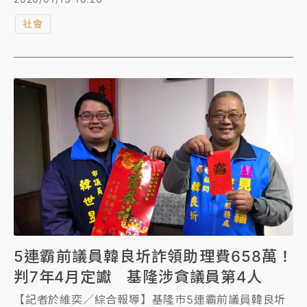
合謀，假造長照輔具購置、租賃及居家無障礙改善等文
社會
件，5年詐領補助款逾5407萬元，陳女分得近4954萬
元，台南地檢署今依貪污等罪起訴。
5連霸前議員韓良圻詐領助理費658萬！
判7年4月定讞 基隆涉貪議員第4人
【記者於維奕／綜合報導】基隆巿5連霸前議員韓良圻