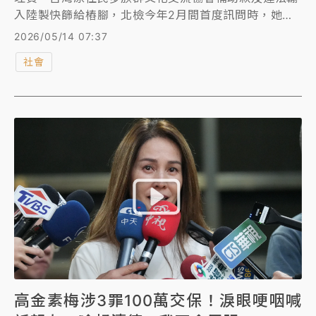
入陸製快篩給樁腳，北檢今年2月間首度訊問時，她身
體不適獲准回家休息，幾天後2度應訊，檢察官依貪
2026/05/14 07:37
污、詐欺、偽造文書3罪諭令100萬元交保。昨(13日)
社會
晚間北檢第3度傳喚高金素梅釐清案情，她應訊4小時
後，於晚間10時許離開北檢，燦笑受訪說：「我會勇敢
面對困境。」
高金素梅涉3罪100萬交保！淚眼哽咽喊