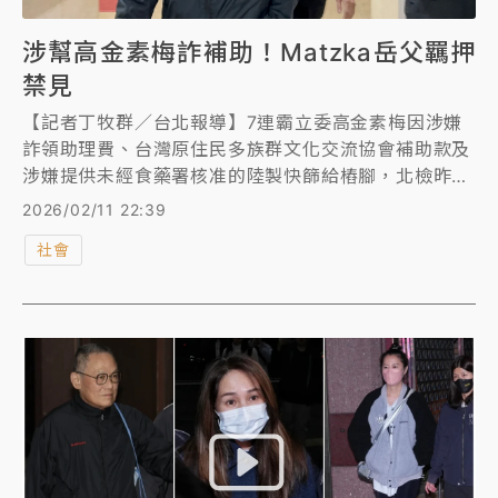
涉幫高金素梅詐補助！Matzka岳父羈押
禁見
【記者丁牧群／台北報導】7連霸立委高金素梅因涉嫌
詐領助理費、台灣原住民多族群文化交流協會補助款及
涉嫌提供未經食藥署核准的陸製快篩給樁腳，北檢昨
（10日）指揮調查局國安站發動30路搜索，並約談18
2026/02/11 22:39
人，金曲歌王Matzka的岳父張俊傑因是高金素梅助
社會
理，涉嫌利用女兒雲雅舜等人的帳戶詐領助理費和補助
款，檢察官清晨複訊後，向法院聲押禁見張俊傑，台北
地院晚間開庭後，裁定羈押禁見。 雲雅舜則被檢方依
幫助洗錢罪50萬元交保、限制出境出海，至於高金素梅
凌晨移送北檢複訊30分鐘後，突身體不適緊急送醫，檢
方諭令限制出境出海，擇期再訊問。另有11名被告以10
萬元到50萬元不等金額交保。