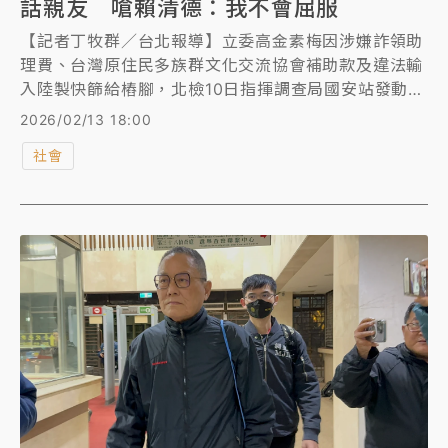
話親友 嗆賴清德：我不會屈服
【記者丁牧群／台北報導】立委高金素梅因涉嫌詐領助
理費、台灣原住民多族群文化交流協會補助款及違法輸
入陸製快篩給樁腳，北檢10日指揮調查局國安站發動搜
索約談，高金素梅於隔天凌晨移送北檢複訊，卻突身體
2026/02/13 18:00
不適，檢察官先將她限制出境、出海，讓她前往就醫，
社會
視其身體狀況再擇期傳訊。據了解，高金素梅身體狀況
已恢復，檢察官今天下午傳喚她到案說明，經過3個多
小時訊問，依貪污、詐欺、偽造文書3罪諭令100萬元
交保，她交保後也眼眶泛淚對親友喊話。