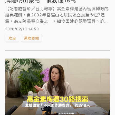
購陽明山豪宅 債務僅18萬
【記者施智齡／台北報導】高金素梅是國內從演轉政的
經典範例，自2002年當選山地原民區立委至今已7連
霸，為立院長春立委之一，如今因涉詐領助理費、詐領
某協會補助款遭北檢、調查局兵分30路搜索，經查詢財
2026/02/10 14:50
產申報、謄本資料得知，高金素梅2020至2022年取得
政治
黨政要聞
數筆房地，最大一筆是6500萬購入陽明山豪宅頂層，
且不動貸款，財力驚人。而她2024年11月申報存款67
萬5千多元、汽車兩台、2張保單，及買車貸款債務剩約
18萬元。