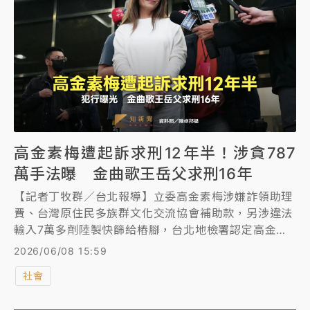
高金素梅遭起訴求刑12年半！涉貪787
萬手法曝 金曲歌王岳父求刑16年
【記者丁牧群／台北報導】立委高金素梅涉嫌詐領助理
費、台灣原住民多族群文化交流協會補助款，另涉違法
輸入7萬多劑陸製快篩給樁腳，台北地檢署認定高金素
梅等人詐領助理費等費用一共787萬元，今依《貪污治
2026/06/08 15:59
罪條例》利用職務機會詐取財物、《刑法》詐欺取財、
社會
《醫療器材管理法》意圖供應未經核准擅自輸入醫療器
材等罪嫌，起訴高金素梅等24人，對高金求刑12年6月