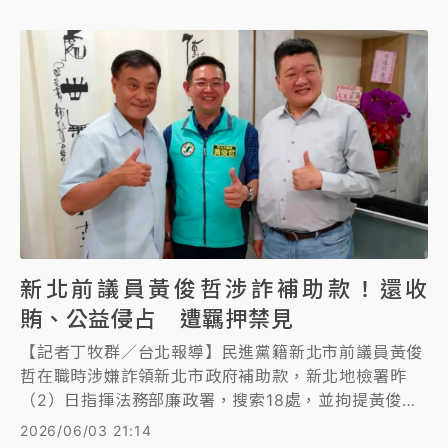
以上，並公布她詐助理費7項犯行；高金素梅的助理、
金曲歌王Matzka的岳父張俊傑則遭求刑16年以上。
新北前議員黃俊哲涉詐補助款！還收
賄、公益侵占 遭羈押禁見
【記者丁牧群／台北報導】民進黨籍新北市前議員黃俊
哲在職時涉嫌詐領新北市政府補助款，新北地檢署昨
（2）日指揮法務部廉政署，搜索18處，並拘提黃俊哲
等7人到案，檢察官訊問後，今將黃俊哲、服務處唐姓
2026/06/03 21:14