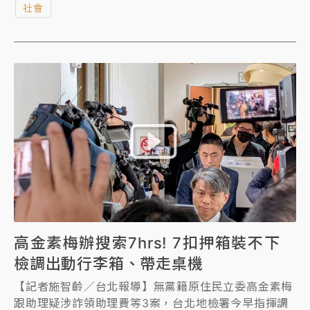
社會
證的中國大陸製新冠快篩試劑給樁腳，涉犯《貪污治罪
條例》、《醫療器材管理法》、詐欺等罪。台北地檢署
今晨指揮調查局國安站兵分30路搜索高金素梅住處、立
院辦公室等地，約談高金與助理及屏東縣議員越秋女、
台東縣議員陳政宗、花蓮縣議員簡智隆等18人，預計晚
間移送北檢複訊。
高金素梅辦搜索7hrs! 7扣押箱裝不下
檢調出動行李箱、帶走桌機
【記者施智齡／台北報導】無黨籍原住民立委高金素梅
跟助理疑涉詐領助理費等3案，台北地檢署今早指揮調