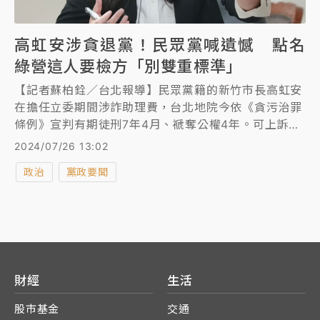
高虹安涉貪退黨！民眾黨喊遺憾 點名
綠營這人要檢方「別雙重標準」
【記者蘇柏銓／台北報導】民眾黨籍的新竹市長高虹安
在擔任立委期間涉詐助理費，台北地院今依《貪污治罪
條例》宣判有期徒刑7年4月、褫奪公權4年。可上訴。
高虹安稍早表示將提出上訴，並即刻退出台灣民眾黨。
2024/07/26 13:02
民眾黨則稱對判決至為遺憾，更點名檢方對前立委李俊
政治
黨政要聞
俋不應雙重標準。對於高虹安退黨，後續將依規定辦理
作業，「我們支持高虹安市長於司法捍衛清白的權益，
本黨也會時時警惕作為改革角色，所需面對的檢視與挑
戰」
財經
生活
股市基金
交通