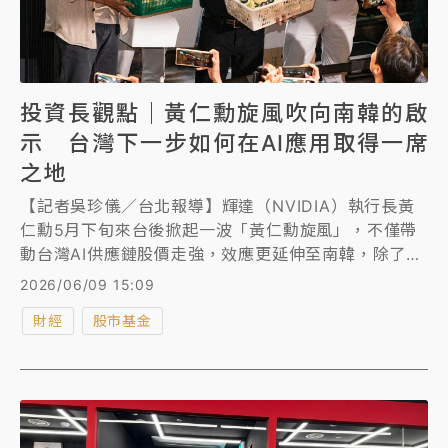
投資長觀點｜黃仁勳旋風吹向南韓的啟
示 台灣下一步如何在AI應用取得一席
之地
【記者吳珍儀／台北報導】輝達（NVIDIA）執行長黃
仁勳5月下旬來台後掀起一波「黃仁勳旋風」，不僅帶
動台灣AI供應鏈股價走強，效應更延伸至南韓，除了與
南韓科技產業高層舉行「韓版兆元宴」，還親自為南韓
2026/06/09 15:09
職棒開球，讓市場再度聚焦台、韓兩地在全球AI供應鏈
財經
股市基金
中的關鍵地位。