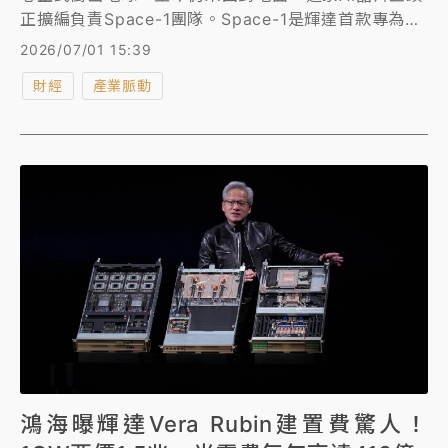
正擴編負責Space-1團隊。Space-1是輝達首款專為太
空打造的運算系統。近幾周來，這家晶片大廠再度釋出
2026/07/01 15:39
一項與太空軌道資料中心相關的職缺。
財經
產業脈動
鴻海曝輝達Vera Rubin建置費驚人！