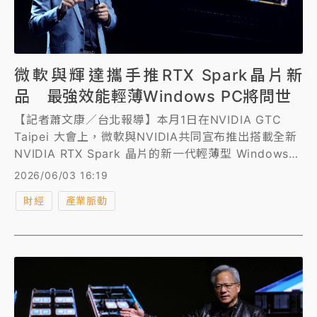
微軟與輝達攜手推RTX Spark晶片新
品 最強效能輕薄Windows PC將問世
【記者蕭文康／台北報導】本月1日在NVIDIA GTC
Taipei 大會上，微軟與NVIDIA共同宣布推出搭載全新
NVIDIA RTX Spark 晶片的新一代輕薄型 Windows
PC，微軟裝置夥伴暨銷售事業群副總裁馬克·林頓
2026/06/03 16:19
（Mark Linton）今在COMPUTEX專題演講中表示，
財經
產業脈動
全新Surface RTX Spark開發者專用機（Dev Box）
正式亮相，基於NVIDIA RTX Spark晶片搭載優化
Windows 11，為開發者提供預配置且高效能的本地AI
開發環境，避免雲端不可預測成本壓力。而全球首創桌
邊AI超級電腦DGX Station for Windows正式登場，
搭載輝達GB300平台及 Grace Blackwell Ultra晶
片，專為開發與運行尖端AI模型與智慧代理設計，擁強