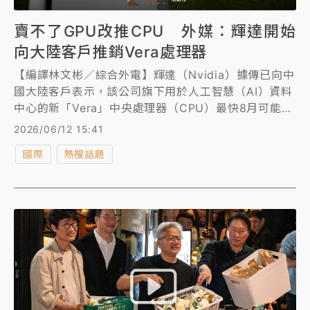
賣不了GPU改推CPU 外媒：輝達開始
向大陸客戶推銷Vera處理器
【編譯林文彬／綜合外電】輝達（Nvidia）據傳已向中
國大陸客戶表示，該公司旗下用於人工智慧（AI）資料
中心的新「Vera」中央處理器（CPU）最快8月可能開
始出貨，這些業者可以開始下單。
2026/06/12 15:41
國際
熱搜話題