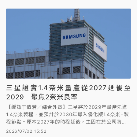
三星證實1.4奈米量產從2027延後至
2029 聚焦2奈米良率
【編譯于倩若／綜合外電】三星將於2029年量產先進
1.4奈米製程，並預計於2030年導入優化版1.4奈米+製
程節點。原本2027年的時程延後，主因在於公司將資
源集中於提升2奈米製程良率，而該2奈米製程預計於
2026/07/02 15:52
2027至2028年間進入量產。