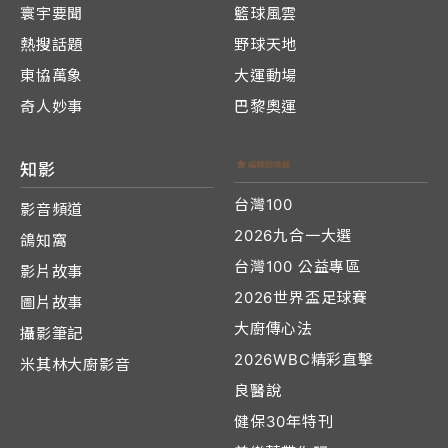
寰宇要聞
籃球風雲
熱搜話題
野球天地
東協萬象
大運動場
奇人妙事
巴黎奧運
知影
台灣100
影音頻道
2026九合一大選
鴿知窩
台灣100 公益專區
影片故事
2026世界盃足球賽
圖片故事
大廚傳心法
攝影筆記
2026WBC精彩直擊
米其林大廚影音
良醫說
健保30年特刊