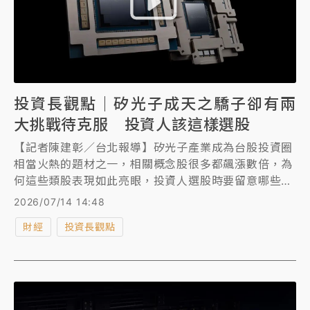
投資長觀點｜矽光子成天之驕子卻有兩
大挑戰待克服 投資人該這樣選股
【記者陳建彰／台北報導】矽光子產業成為台股投資圈
相當火熱的題材之一，相關概念股很多都飆漲數倍，為
何這些類股表現如此亮眼，投資人選股時要留意哪些訊
號呢？
2026/07/14 14:48
財經
投資長觀點