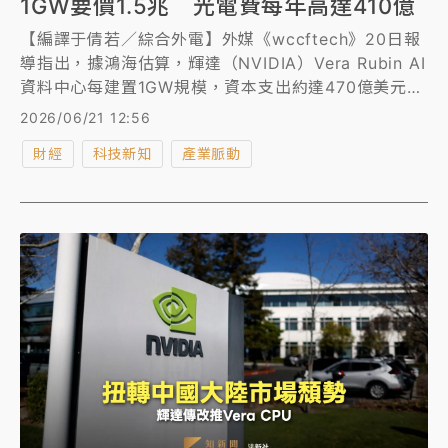
1GW要價1.5兆 光電費每年高達410億
【編譯于倩若／綜合外電】外媒《wccftech》20日報
導指出，據鴻海估算，輝達（NVIDIA）Vera Rubin AI
資料中心每建置1GW規模，資本支出約達470億美元
（約1.49兆台幣），同時光是電費每年高達13億美元
2026/06/21 12:56
（約410.64億台幣），隨著電力成本與建置規模同步
財經
科技新知
產業脈動
飆升，AI資料中心進入極高資本密集的新階段。