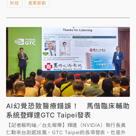
財經
產業脈動
明確使用者換機誘因的產品。隨著NVDIA（輝達）於
Computex正式發表RTX Spark平台搭配N1與N1X處
理器，AI筆電市場有望從目前以NPU功能展示為主的階
段，進一步邁向以Agent與本地端模型運算為核心的新
發展階段。
AI幻覺恐致醫療錯誤！ 馬偕臨床輔助
系統登輝達GTC Taipei發表
【記者賴昀岫／台北報導】輝達（NVIDIA）執行長黃
仁勳來台刮起炫風，GTC Taipei的各項發表，也是外