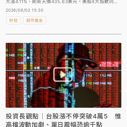
大漲4.11%，刷新天價435.63美元。美股4大指數同步
創歷史新高。台股開盤後聯發科先是飆逾9%再收斂漲
2026/06/02 15:30
勢，台積電最高漲45元至2400元，台股勁揚逾500點
財經
股市基金
突破45800點。
投資長觀點｜台股漲不停突破4萬5 惟
高檔波動加劇、單日震幅恐逾千點