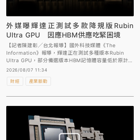
外媒曝輝達正測試多款降規版Rubin
Ultra GPU 因應HBM供應吃緊困境
【記者陳建彰╱台北報導】國外科技媒體《The
Information》報導，輝達正在測試多種版本Rubin
Ultra GPU，部分備選版本HBM記憶體容量低於原計
劃，以因應供應鏈瓶頸，也反映出AI需求激增造成高階
2026/08/07 11:34
記憶體緊缺的問題。
財經
產業脈動