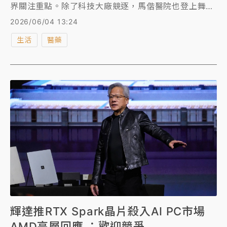
界關注重點。除了科技大廠競逐，馬偕醫院也登上舞
台！2名醫師受邀發表專題演講，說明當今醫療產業導
2026/06/04 13:24
入AI的技巧與發展，並點出現在讓醫療界最在意的問題
生活
醫藥
已不只是「AI會不會回答」，而是「能不能相信AI的回
答」，並分享院內開發，用於臨床決策輔助的「實證醫
學輔助（EBM Guardian）」系統；以及生成式AI於生
醫研究、細胞研究與生醫運算等。
輝達推RTX Spark晶片殺入AI PC市場
AMD高層回應 ：歡迎競爭