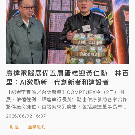
廣達電腦展備五層蛋糕迎黃仁勳 林百
里：AI激勵新一代創新者和建設者
【記者李宜儒／台北報導】COMPTUEX今（2日）開
展，依循往例，輝達執行長黃仁勳也依序參訪各家合作
夥伴廠商攤位，首站就來到廣達，包括廣達董事長林百
里、副董事長梁次震、執行副總經理暨雲達總經理楊麒
2026/06/02 16:07
令也親自迎接，同時還準備一個「黃仁勳五層蛋糕」
財經
產業脈動
（AI Five-Layer Cake），也讓黃仁勳讚嘆不已。