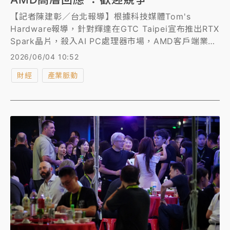
【記者陳建彰／台北報導】根據科技媒體Tom's
Hardware報導，針對輝達在GTC Taipei宣布推出RTX
Spark晶片，殺入AI PC處理器市場，AMD客戶端業務
高級副總裁蒂庫（Rahul Tikoo）在2026台北國際電
2026/06/04 10:52
腦展（COMPUTEX）上表示歡迎競爭。
財經
產業脈動