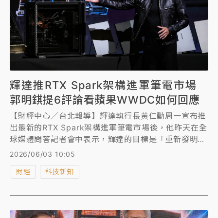
化大型模型計算能力。
輝達推RTX Spark架構進軍筆電市場
郭明錤提6評論看蘋果WWDC如何回應
【財經中心／台北報導】輝達執行長黃仁勳周一宣布推
出最新的RTX Spark架構進軍筆電市場後，他昨天在全
球媒體問答記者會中表示，輝達的目標是「重新發明
PC」，創造一個全新、100%專注的個人電腦產品線，
2026/06/03 10:05
他強調， 「PC的基本架構已經40年未變，我們想要創
財經
科技新知
造一個新的開始。」