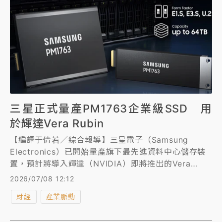
三星正式量產PM1763企業級SSD 用
於輝達Vera Rubin
【編譯于倩若／綜合報導】三星電子（Samsung
Electronics）已開始量產旗下最先進資料中心儲存裝
置，預計將導入輝達（NVIDIA）即將推出的Vera
Rubin AI平台。
2026/07/08 12:12
財經
產業脈動