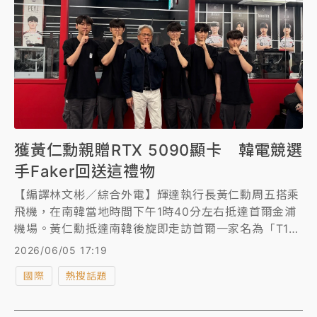
獲黃仁勳親贈RTX 5090顯卡 韓電競選
手Faker回送這禮物
【編譯林文彬／綜合外電】輝達執行長黃仁勳周五搭乘
飛機，在南韓當地時間下午1時40分左右抵達首爾金浦
機場。黃仁勳抵達南韓後旋即走訪首爾一家名為「T1
Base Camp」的網咖，與經營這家網咖的職業電競隊
2026/06/05 17:19
伍T1會面，並贈送輝達RTX 5090顯示卡。
國際
熱搜話題