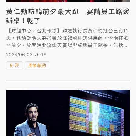
黃仁勳訪韓前夕最大趴 宴請員工路邊
辦桌！乾了
【財經中心／台北報導】輝達執行長黃仁勳抵台已有12
天，他預計明天將搭機飛往韓國拜訪供應商，今晚在離
台前夕，於南港北流露天廣場辦桌與員工聚餐，包括黃
仁勳及太太Lori還有黃仁勳父母都親赴現場，顯示對於
2026/06/03 20:19
這場員工聚餐的重視。
財經
產業脈動