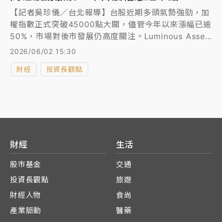
【記者吳珍儀／台北報導】台股近期多頭氣勢強勁，加
權指數正式突破45000點大關，儘管今年以來漲幅已逾
50%，市場對後市發展仍高度關注。Luminous Asset
Management香港首席投資總監陳彥甫表示，目前支
2026/06/02 15:30
撐台股上漲的核心仍是企業獲利成長與AI產業趨勢，整
財經
投資長觀點
體多方結構尚未出現鬆動跡象，維持對台股中長期偏多
看法。
財經
生活
股市基金
交通
投資長觀點
旅遊
財經人物
食尚
產業脈動
醫藥