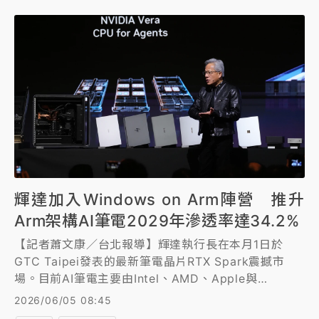
輝達加入Windows on Arm陣營 推升
Arm架構AI筆電2029年滲透率達34.2%
【記者蕭文康／台北報導】輝達執行長在本月1日於
GTC Taipei發表的最新筆電晶片RTX Spark震撼市
場。目前AI筆電主要由Intel、AMD、Apple與
Qualcomm推動，但根據TrendForce最新研究指出，
2026/06/05 08:45
市場仍缺乏能夠大規模展現裝置端AI運算價值，並形成