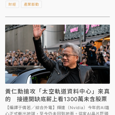
財經
產業脈動
黃仁勳搶攻「太空軌道資料中心」來真
的 接連開缺底薪上看1300萬未含股票
【編譯于倩若／綜合外電】輝達（Nvidia）今年的AI雄
心正式衝出地球，至今仍未回到地面。這家AI晶片巨頭