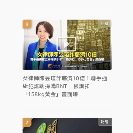
社會
女律師陳昱瑄詐慈濟10億！聯手通
緝犯誆助採購BNT 檢調扣
「158kg黃金」畫面曝
財經