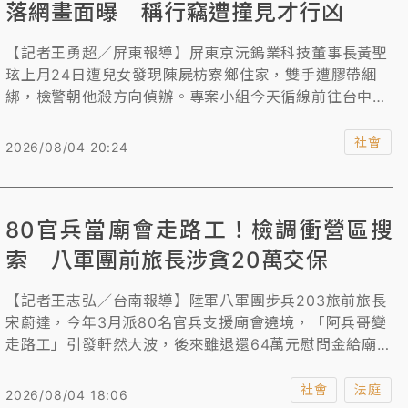
落網畫面曝 稱行竊遭撞見才行凶
【記者王勇超／屏東報導】屏東京沅鎢業科技董事長黃聖
玹上月24日遭兒女發現陳屍枋寮鄉住家，雙手遭膠帶綑
綁，檢警朝他殺方向偵辦。專案小組今天循線前往台中市
逮捕年約30多歲的林姓男子，警方初步查出林男曾是黃男
工廠員工，林男到案後供稱潛入住處行竊，因遭黃男撞見
社會
2026/08/04 20:24
擔心身分曝光，涉嫌持棍棒將黃男毆打致死，全案仍待檢
警進一步釐清。
80官兵當廟會走路工！檢調衝營區搜
索 八軍團前旅長涉貪20萬交保
【記者王志弘／台南報導】陸軍八軍團步兵203旅前旅長
宋蔚達，今年3月派80名官兵支援廟會遶境，「阿兵哥變
走路工」引發軒然大波，後來雖退還64萬元慰問金給廟
方，但檢調昨天大動作深入營區搜索，傳喚宋蔚達、上校
主任、中校科長到案，依《貪污治罪條例》諭令宋20萬元
社會
法庭
2026/08/04 18:06