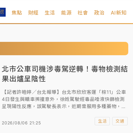
焦點
財經
生活
能源
社會
政治
AI新知
北市公車司機涉毒駕逆轉！毒物檢測結
果出爐呈陰性
【記者許皓婷／台北報導】台北市欣欣客運「棕11」公車
4日發生與轎車擦撞意外，徐姓駕駛經毒品唾液快篩檢測
呈現陽性反應，該駕駛長表示，近期曾服用多種藥物，是
否因此導致偽陽性反應，刻正配合台北地檢署調查釐清；
對此，台北市公運處表示，駕駛長由公司陪同至醫院進一
生活
交通
2026/08/06 21:25
步毒物檢測，今（6）日晚間結果出爐，呈現陰性反應。