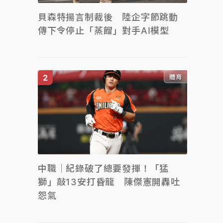
貝森特揚言制裁後 陸企字節跳動
傳下令停止「蒸餾」對手AI模型
體育
中職｜紀錄破了總要發揮！「猛
獅」敲13安打昏龍 陳傑憲開轟吐
怨氣