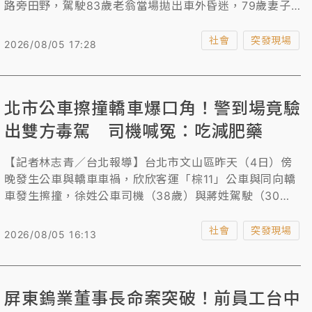
路旁田野，駕駛83歲老翁當場拋出車外昏迷，79歲妻子
則拋飛倒地，再被車體重壓致死，過程離奇。肇因由警方
釐清中。
社會
突發現場
2026/08/05 17:28
北市公車擦撞轎車爆口角！警到場竟驗
出雙方毒駕 司機喊冤：吃減肥藥
【記者林志青／台北報導】台北市文山區昨天（4日）傍
晚發生公車與轎車車禍，欣欣客運「棕11」公車與同向轎
車發生擦撞，徐姓公車司機（38歲）與蔣姓駕駛（30
歲）下車理論，兩人在大馬路上吵了起來，警方獲報到
場，見兩人情緒亢奮，當場施予毒品唾液快篩，沒想到徐
社會
突發現場
2026/08/05 16:13
男驗出大麻、蔣男驗出安非他命。徐男喊冤吃減肥藥及保
健食品；警訊後，依公共危險罪嫌移送台北地檢署偵辦。
屏東鎢業董事長命案突破！前員工台中