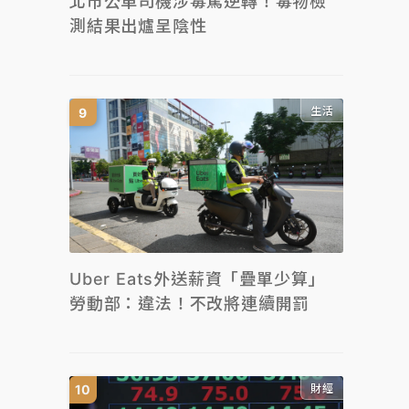
北市公車司機涉毒駕逆轉！毒物檢
測結果出爐呈陰性
生活
Uber Eats外送薪資「疊單少算」
勞動部：違法！不改將連續開罰
財經