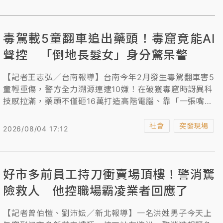
交保，餘2人均10萬元交保。
毒駕載5童翻車追出藥頭！毒窟竟能AI
聲控 「倒地長髮女」身分驚呆警
【記者王志弘／台南報導】台南今年2月發生毒駕翻車害5
童輕重傷，警方全力溯源連逮10嫌！在破獲毒窟時訝異科
技感拉滿，藥頭不僅砸16萬打造高階電腦、靠「一張嘴聲
控」全家電，還自製鬼火打火機、吸食球當販毒贈品。警
攻堅時更赫見長髮女子倒地，結果竟是藥頭DIY的情趣娃
社會
突發現場
2026/08/04 17:12
娃，令緊張氣氛瞬間大變，面面相覷、會心一笑。
好市多前員工持刀衝賣場頂樓！警消驚
險救人 他控職場霸凌業者回應了
【記者曾伯愷、劉沛妘／新北報導】一名洪姓男子今天上