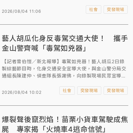
幸未波及行人。警方到場發現吳男並無酒駕情形，但毒品
唾液快篩呈陽性反應，當場依法逮捕，訊後依《毒品危害
社會
突發現場
2026/08/04 11:06
防制條例》及公共危險罪嫌移送台中地檢署偵辦，並建請
檢察官向法院聲請預防性羈押。
藝人胡瓜化身反毒駕交通大使！ 攜手
金山警齊喊「毒駕如兇器」
【記者曾伯愷／新北報導】毒駕如兇器！藝人胡瓜2日錄
製綜藝節目時，化身交通安全宣導大使，與金山警分局交
通組長陳建仲、偵查隊長張謝佛，向錄製現場民眾宣導
「拒絕毒駕、守護你我安全」的交通安全觀念。鑒於近來
毒駕事件頻傳，胡瓜語重心長地提醒「平安，才是回家唯
社會
突發現場
突發現場
2026/08/04 10:02
一的路」，並與其他藝人齊喊「毒駕如兇器！上路害人又
害己」將生硬的政令融入娛樂節目中，寓教於樂。
爆裂聲後竄烈焰！苗栗小貨車駕駛成焦
屍 專家揭「火燒車4逃命信號」