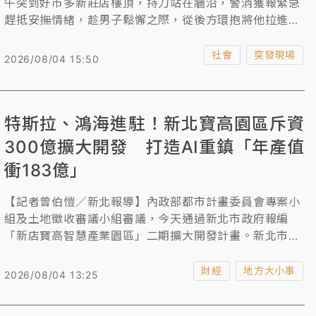
午突到好市多新莊店樓頂，持刀站在牆沿，警消獲報緊急
趕抵安撫情緒，趁男子鬆懈之際，從後方環抱將他拉進強
內，化解危機。據了解，洪男約10年前曾是好市多員工，
疑因遭職場霸凌就醫治療近6年，無法工作，近期因家
社會
突發現場
2026/08/04 15:50
庭、失業雙重壓力情緒崩潰。對此好市多回應，一向重視
員工權益、身心健康及工作安全，對於員工反映的意見及
相關事項，均秉持審慎態度，依相關法令及公司程序妥善
特斯拉、鴻海進駐！新北寶高園區斥資
處理，並持續提供必要的支持與協助。
300億擴大開發 打造AI重鎮「年產值
衝183億」
【記者曾伯愷／新北報導】內政部都市計畫委員會專案小
組及土地徵收審議小組審議，今天通過新北市政府報編
「新店寶高智慧產業園區」二期擴大開發計畫。新北市政
府預計投入300億元，以「平行擴充、垂直整合」方式，
規劃整合一、二期9.4公頃園區面積，打造AI、智慧電動
財經
地方大小事
2026/08/04 13:25
車與高階醫療器材等智慧型產業進駐。