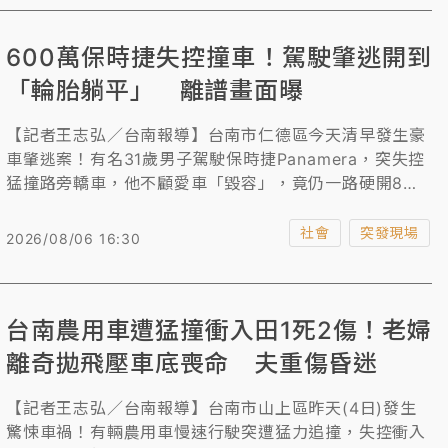
600萬保時捷失控撞車！駕駛肇逃開到
「輪胎躺平」 離譜畫面曝
【記者王志弘／台南報導】台南市仁德區今天清早發生豪
車肇逃案！有名31歲男子駕駛保時捷Panamera，突失控
猛撞路旁轎車，他不顧愛車「毀容」，竟仍一路硬開8、9
公里，直到車輪「躺平」才停下，隨即被趕來員警逮捕，
經查無酒毒駕，疑精神不濟脫序演出。
社會
突發現場
2026/08/06 16:30
台南農用車遭猛撞衝入田1死2傷！老婦
離奇拋飛壓車底喪命 夫重傷昏迷
【記者王志弘／台南報導】台南市山上區昨天(4日)發生
驚悚車禍！有輛農用車慢速行駛突遭猛力追撞，失控衝入