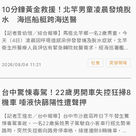
10分鐘黃金救援！北竿男童凌晨發燒脫
水 海巡船艇跨海送醫
【記者曾伯愷／綜合報導】馬祖北竿鄉一名2歲男童，今
天（4日）凌晨因呼吸道感染併發發燒及脫水症狀，北竿
衛生所醫療人員評估有緊急轉院就醫需求，經海巡署艦隊
分署第十（馬祖）海巡隊獲報，派遣編號PP-3571巡邏
艇，10分鐘內從北竿白沙港跨海後送至南竿連江縣立醫院
社會
突發現場
2026/08/04 11:21
急救，所幸沒有生命危險。艦艇分署統計今年一月至今
天，馬祖海巡隊已執行10件緊急醫療後送案件。民眾有任
何需求，可撥打免付費118海巡服務專線；或利用附近的
台中驚悚毒駕！22歲男開車失控狂掃8
安檢所與相關岸海單位求助。
機車 唾液快篩陽性遭聲押
【記者王煌忠／台中報導】台中市沙鹿區昨日下午發生驚
悚毒駕事故，一名22歲吳姓男子駕駛自小客車行經北勢東
路時，突然失控衝向路旁停車格，接連撞倒8輛機車，所