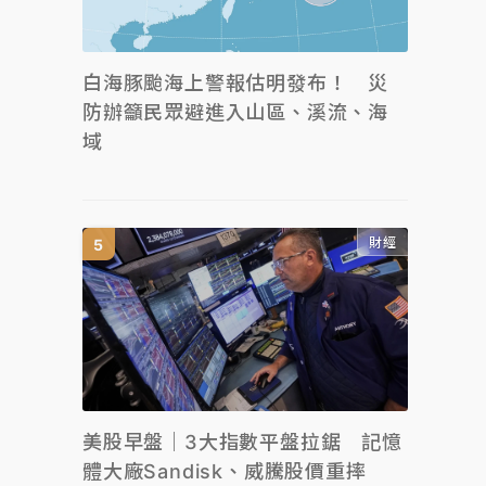
白海豚颱海上警報估明發布！ 災
防辦籲民眾避進入山區、溪流、海
域
財經
美股早盤｜3大指數平盤拉鋸 記憶
體大廠Sandisk、威騰股價重摔