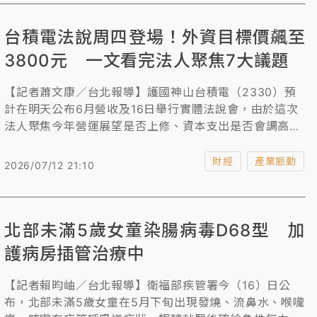
台積電法說周四登場！外資目標價飆至
3800元 一文看完法人聚焦7大議題
【記者蕭文康／台北報導】護國神山台積電（2330）預
計在明天公布6月營收及16日舉行實體法說會，由於這次
法人聚焦今年營運展望是否上修、資本支出是否會調高、
海內外擴廠最新進度、最新製程進度、先進封裝技術藍圖
及產能建置、調漲代工價格及如何面對三星及英特爾的搶
財經
產業脈動
2026/07/12 21:10
單等議題。
北部未滿5歲女童染腸病毒D68型 加
護病房插管治療中
【記者賴昀岫／台北報導】衛福部疾管署今（16）日公
布，北部未滿5歲女童在5月下旬出現發燒、流鼻水、喉嚨