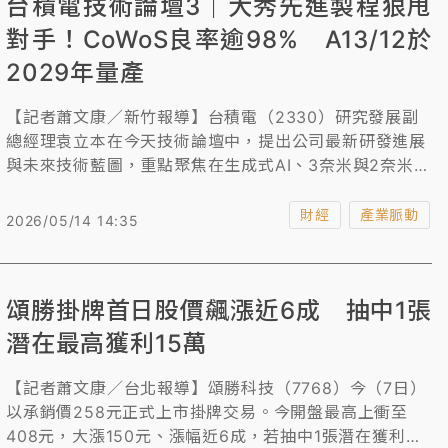
台積電技術論壇3｜大秀先進製程狠甩
對手！CoWoS良率逾98% A13/12於
2029年量產
【記者蕭文康／新竹報導】台積電（2330）研究發展副
總經理袁立本在今天技術論壇中，提出公司最新研發進展
與未來技術藍圖，重點聚焦在生成式AI、3奈米與2奈米製
程技術、高效能系統封裝整合以及特殊製程應用。其中，
最受業界關注的先進封裝CoWoS和對手競爭議題上，他
財經
產業脈動
2026/05/14 14:35
透露CoWoS良率逾98%、先進製程節點A13/A12同步於
2029年量產，可說是狠甩競爭對手進度。
頌勝掛牌首日股價飆漲近6成 抽中1張
潛在最高獲利15萬
【記者蕭文康／台北報導】頌勝科技（7768）今（7日）
以承銷價258元正式上市掛牌交易。今開盤最高上衝至
408元，大漲150元、漲幅近6成，若抽中1張潛在獲利最