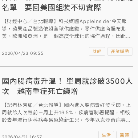
名單 要回美國組裝不切實際
【財經中心╱台北報導】科技媒體Appleinsider今天報
導，蘋果產品製造依賴全球供應鏈，零件供應商遍布北
美、歐洲和亞洲，是一個高度全球化的協作過程，因此
iPhone主力組裝線遷回美國並不現實。
財經
產業脈動
2026/04/23 09:55
國內腸病毒升溫！ 單周就診破3500人
次 越南重症死亡續增
【記者林芳如／台北報導】國內進入腸病毒好發季節，上
周就診人次較前ㄧ周上升16.5%，疾病管制署提醒，相較
於去年流行伊科病毒易感染新生兒，今年以克沙奇病毒為
主，常見症狀為發燒、手足口症、咽峽炎。特別提醒，越
南疫情嚴峻，今年截至4月中旬已累計逾26,000例，且以
生活
醫藥
2026/04/21 16:57