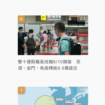
生活
雙十連假離島班機8/10開搶 澎
湖、金門、馬祖釋逾8.9萬座位
國際