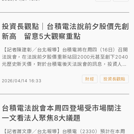
EV71型為主，尤以胡志明市等南部省市持續出現重症與
死亡病例，預估疫情持續上升。
投資長觀點｜台積電法說前夕股價先創
新高 留意5大觀察重點
【記者陳建彰╱台北報導】台積電將在周四（16日）召開
法說會，在法說前夕股價重新站回2000元甚至創下2040
元歷史新天價，對於台積電後天法說會的訊息，投資人應
該留意哪些重點？
財經
投資長觀點
2026/04/14 16:33
台積電法說會本周四登場受市場關注
一文看法人聚焦8大議題
【記者蕭文康／台北報導】台積電（2330）預計在本周