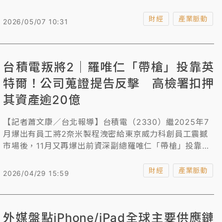
高15萬元。
財經
產業脈動
2026/05/07 10:31
台積電叛將2｜羅唯仁「帶槍」投靠英
特爾！公司蒐證提告反擊 高檢署扣押
其資產逾20億
【記者蕭文康／台北報導】台積電（2330）繼2025年7
月爆出有員工將2奈米製程洩密給東京威力科創員工震撼
市場後，11月又再爆出前資深副總羅唯仁「帶槍」投靠英
特爾，台積電不僅對羅提告，高檢署也扣押其台北市及竹
北豪宅、股票及大批機密文件等證物，短期內連續爆出2
財經
產業脈動
2026/04/29 15:59
起高階製程洩密案，外界質疑對台積電造成不少壓力，而
由於這樁洩密案仍在調查中，後續對台積電及與英特爾合
作關係影響還有待觀察。
外媒盤點iPhone/iPad全球主要供應鏈