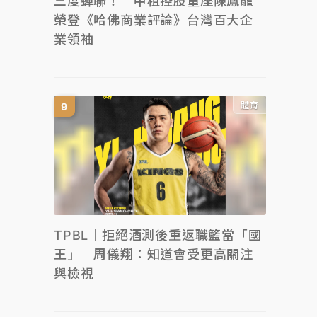
三度蟬聯！ 中租控股董座陳鳳龍
榮登《哈佛商業評論》台灣百大企
業領袖
體育
TPBL｜拒絕酒測後重返職籃當「國
王」 周儀翔：知道會受更高關注
與檢視