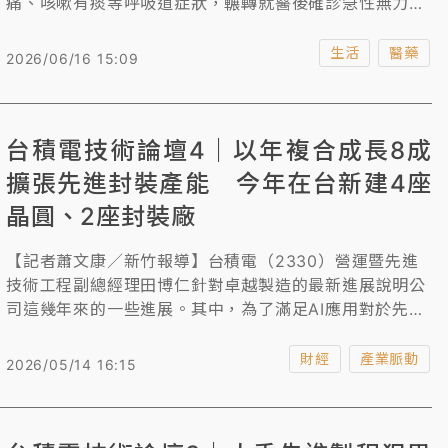
痛、咳嗽有痰等呼吸道症狀，輾轉就醫後確診急性無力肢
體麻痺（AFP）及腸病毒D68型，目前仍在加護病房住院
中。
生活
醫藥
2026/06/16 15:09
台積電技術論壇4｜以年複合成長8成
擴張先進封裝產能 今年在台新建4座
晶圓、2座封裝廠
【記者蕭文康／新竹報導】台積電（2330）營運暨先進
技術工程副總經理田博仁針對卓越製造的最新進展說明公
司這幾年來的一些進展。其中，為了滿足AI應用對於先進
封裝製程的強勁需求，從2022年到2027年，會以複合年
增長率超過80%的速度積極擴張CoWoS跟SoIC的產能，
財經
產業脈動
2026/05/14 16:15
在2025年和2026年間，將加快產能擴張的腳步，每年達
到新建9座新廠，而2026年的現在，台積電計劃在台灣新
建4座晶圓廠，還有2座先進的封裝廠。