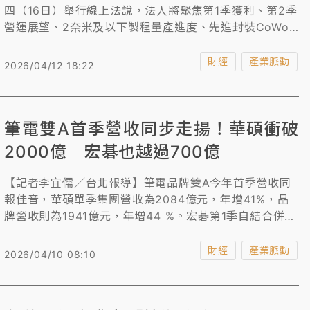
四（16日）舉行線上法說，法人將聚焦第1季獲利、第2季
營運展望、2奈米及以下製程量產進度、先進封裝CoWoS
擴產、資本支出是否調高、海外廠建廠進度、AI市況、地
緣政治影響原物料供應漲價潮是否衝擊終端市場等8大議
財經
產業脈動
2026/04/12 18:22
題。而台積電上周股價重新站上2000元大關，離2025元
新高價近在咫尺，外資法人也紛同步調高目標價至2200
元以上，其中又以里昂證券的3030元最高，法人表示，
筆電雙A首季營收同步走揚！華碩衝破
台積電這次法說展望勢必牽動台股短線走勢。
2000億 宏碁也越過700億
【記者李宜儒／台北報導】筆電品牌雙A今年首季營收同
報佳音，華碩單季集團營收為2084億元，年增41%，品
牌營收則為1941億元，年增44 %。宏碁第1季自結合併營
收新台幣724.31億元，年增18.1%。
財經
產業脈動
2026/04/10 08:10