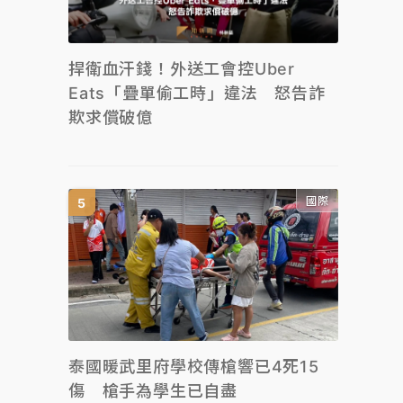
捍衛血汗錢！外送工會控Uber
Eats「疊單偷工時」違法 怒告詐
欺求償破億
國際
泰國暖武里府學校傳槍響已4死15
傷 槍手為學生已自盡