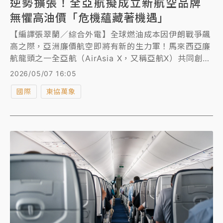
逆勢擴張！全亞航擬成立新航空品牌
無懼高油價「危機蘊藏著機遇」
【編譯張翠蘭／綜合外電】全球燃油成本因伊朗戰爭飆
高之際，亞洲廉價航空即將有新的生力軍！馬來西亞廉
航龍頭之一全亞航（AirAsia X，又稱亞航X）共同創辦
人費南德斯周三（5/6）透露，正準備成立一家新的航
2026/05/07 16:05
空公司，押注在航空業因高油價動盪之際進行擴張，有
國際
東協萬象
信心將獲得回報。