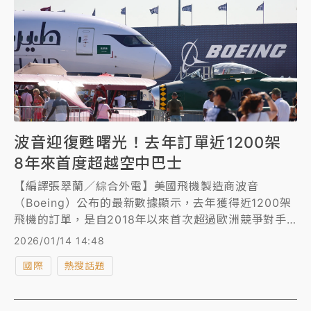
波音迎復甦曙光！去年訂單近1200架
8年來首度超越空中巴士
【編譯張翠蘭／綜合外電】美國飛機製造商波音
（Boeing）公布的最新數據顯示，去年獲得近1200架
飛機的訂單，是自2018年以來首次超過歐洲競爭對手
空中巴士（Airbus），也是波音復甦的最新跡象。
2026/01/14 14:48
國際
熱搜話題