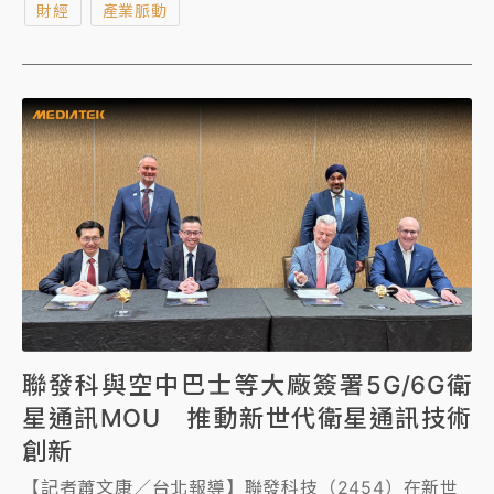
財經
產業脈動
研究中心JOINER策略合作，展開台英共同推動技術研
發、場域驗證與人才交流，強化臺灣在全球6G標準與
關鍵技術布局的影響力。
聯發科與空中巴士等大廠簽署5G/6G衛
星通訊MOU 推動新世代衛星通訊技術
創新
【記者蕭文康／台北報導】聯發科技（2454）在新世