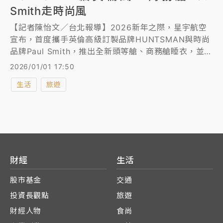
Smith走時尚風
【記者陳怡文／台北報導】2026新年之際，星宇航空
宣布，首度攜手英倫高級訂製品牌HUNTSMAN與時尚
品牌Paul Smith，推出全新頭等艙、商務艙睡衣，並陸
續更新豪華經濟艙、經濟艙的機上過夜包；2026年1月
2026/01/01 17:50
1日起，頭等艙旅客享有全新HUNTSMAN聯名機上家
生活
旅遊
居服，另外，第五個北美航點「鳳凰城」即將於2026
年1月15日開航，將以Airbus新世代客機A350執飛，
開航初期每周三班，2026年3月起將增為每週四班，，
Paul Smith聯名家居服將於2026年1月15日首航日
起，率先於該航線供應，並預計於1月底起，全面使用
於各長程航線。
財經
生活
股市基金
交通
投資長觀點
旅遊
財經人物
食尚