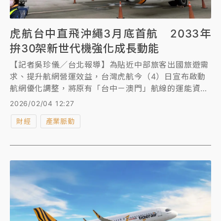
虎航台中直飛沖繩3月底首航 2033年
拚30架新世代機強化成長動能
【記者吳珍儀／台北報導】為貼近中部旅客出國旅遊需
求、提升航網營運效益，台灣虎航今（4）日宣布啟動
航網優化調整，將原有「台中－澳門」航線的運能資
源，轉而投入拓展日本沖繩航線，並將於明（5）日正
2026/02/04 12:27
式於官網開賣。隨著台中直飛沖繩（那霸）航線加入，
財經
產業脈動
台灣虎航也成為全台唯一同時提供桃園、台中、台南與
高雄「四地直飛沖繩」的國籍航空公司，進一步鞏固其
在台日航線市場的布局優勢。