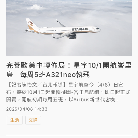
完善歐美中轉佈局！星宇10/1開航峇里
島 每周5班A321neo執飛
【記者陳怡文／台北報導】星宇航空今（4/8）日宣
布，將於10月1日起開闢桃園-峇里島航線，即日起正式
開賣，開航初期每周五班，以Airbus新世代客機
A321neo執飛，星宇航空翟健華執行長表示，隨著星宇
2026/04/08 14:33
北美及歐洲長程航線的擴展，相信能觸及由台灣中轉前
生活
交通
往峇里島的歐美客群，進一步擴大歐美及東南亞間的轉
機客市場，以及整體航線的營運效益；長榮航空則於6
月26日起開闢桃園－美國首府華盛頓直飛航線。