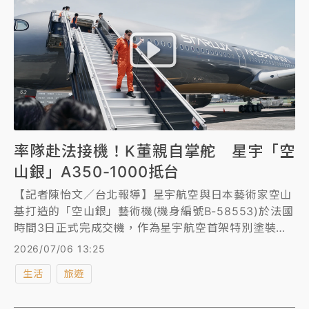
率隊赴法接機！K董親自掌舵 星宇「空
山銀」A350-1000抵台
【記者陳怡文／台北報導】星宇航空與日本藝術家空山
基打造的「空山銀」藝術機(機身編號B-58553)於法國
時間3日正式完成交機，作為星宇航空首架特別塗裝
機，董事長張國煒特別率隊親赴法國土魯斯Airbus總部
2026/07/06 13:25
參與交機儀式，並親自駕駛返台，已於7/5上午11時38
生活
旅遊
分順利降落桃園國際機場。