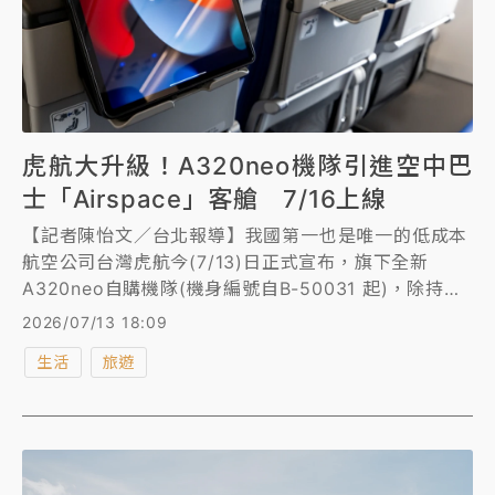
虎航大升級！A320neo機隊引進空中巴
士「Airspace」客艙 7/16上線
【記者陳怡文／台北報導】我國第一也是唯一的低成本
航空公司台灣虎航今(7/13)日正式宣布，旗下全新
A320neo自購機隊(機身編號自B-50031 起)，除持續
力行於法國土魯斯原廠的飛渡過程中添加5%的永續航
2026/07/13 18:09
空燃油(SAF)外，更全面引進空中巴士(Airbus)的最新
生活
旅遊
一代「Airspace」客艙設計，全新Airspace客機將於7
月16日起正式上線。