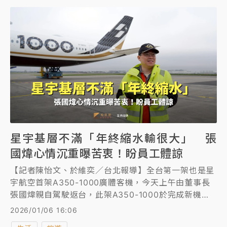
星宇基層不滿「年終縮水輸很大」 張
國煒心情沉重曝苦衷！盼員工體諒
【記者陳怡文、於維奕／台北報導】全台第一架也是星
宇航空首架A350-1000廣體客機，今天上午由董事長
張國煒親自駕駛返台，此架A350-1000於完成新機導
入驗證後，預計農曆年前投入到日本線，初期規劃是東
2026/01/06 16:06
京。另外，張國煒也首度回應員工對於年終獎金縮水的