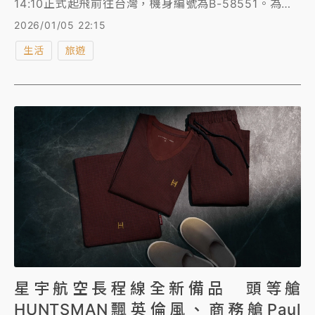
14:10正式起飛前往台灣，機身編號為B-58551。為迎
接此架全新旗艦機型，星宇航空董事長張國煒率領團
2026/01/05 22:15
隊，親赴法國土魯斯 Airbus 總部參與交機，新機由張
生活
旅遊
國煒董事長親自駕駛返台，並預計於台灣時間6日上午
10:00抵達桃園國際機場，此架A350-1000於完成新機
導入驗證後，預計於二月投入營運，逐步加入亞洲及北
美航線，2026年也將再有5架陸續到位，助力插旗歐
洲、美東航點。
星宇航空長程線全新備品 頭等艙
HUNTSMAN飄英倫風、商務艙Paul