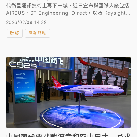
代衛星通訊技術上再下一城，近日宣布與國際大廠包括
AIRBUS、ST Engineering iDirect，以及 Keysight
於新加坡舉辦的Space Summit 2026 現場，正式簽
2026/02/09 14:39
署5G/6G衛星通訊（NTN）研發合作備忘錄
財經
產業脈動
（MoU），共同攜手推動新世代衛星通訊技術創新。
中國商飛要挑戰波音和空中巴士 尋求