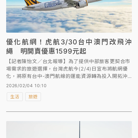
優化航網！虎航3/30台中澳門改飛沖
繩 明開賣優惠1599元起
【記者陳怡文／台北報導】為了提供中部旅客更契合市
場需求的旅遊選擇，台灣虎航今(2/4)日宣布將航網優
化，將原有台中-澳門航線的運能資源轉為投入開拓沖
繩航線，且將於明(2/5)日正式於官網進行開賣，台中-
2026/02/04 10:10
沖繩(那霸)航線2026年3月30日正式首航，慶祝新航
生活
旅遊
線銷售，2026年2月5日上午10:00起至2026年2月6
日晚間23:59推出單程未稅新台幣1,599起的開賣促銷
價，隨著台中-沖繩的開航，台灣虎航也成為全台唯一
提供桃園、台中、台南、高雄等全區直飛沖繩的國籍航
空公司。