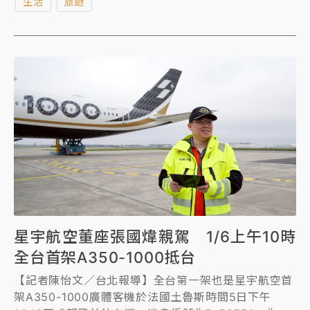
生活
旅遊
不滿，盼大家能體諒。
星宇航空董座張國煒親駕 1/6上午10時
全台首架A350-1000抵台
【記者陳怡文／台北報導】全台第一架也是星宇航空首
架A350-1000廣體客機於法國土魯斯時間5日下午