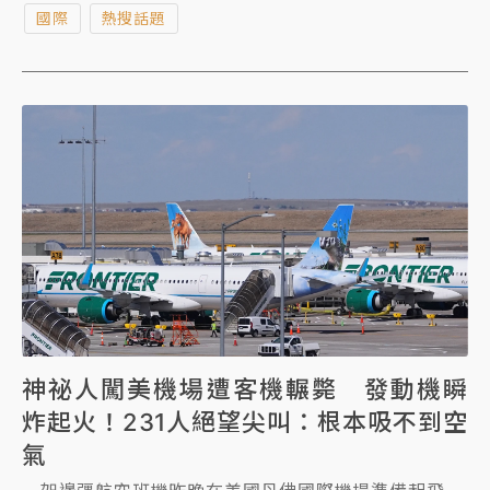
國際
熱搜話題
神祕人闖美機場遭客機輾斃 發動機瞬
炸起火！231人絕望尖叫：根本吸不到空
氣