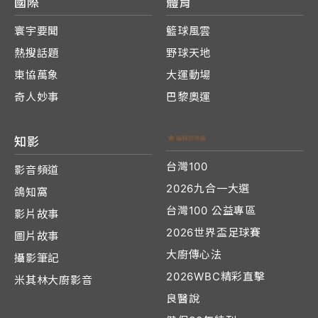
國際
體育
寰宇要聞
籃球風雲
熱搜話題
野球天地
東協萬象
大運動場
奇人妙事
巴黎奧運
知影
台灣100
影音頻道
2026九合一大選
鴿知窩
台灣100 公益專區
影片故事
2026世界盃足球賽
圖片故事
大廚傳心法
攝影筆記
2026WBC精彩直擊
米其林大廚影音
良醫說