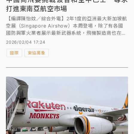
打進東南亞航空市場
【編譯陳怡妏／綜合外電】2年1度的亞洲最大新加坡航
空展（Singapore Airshow）本周登場，除了有各國
國防與軍火業者展示最新武器系統，飛機製造商也在會
場展出精美的模型機、模擬駕駛艙和互動設備，展示最
2026/02/04 17:24
新款民航機和航空科技。
國際
東協萬象