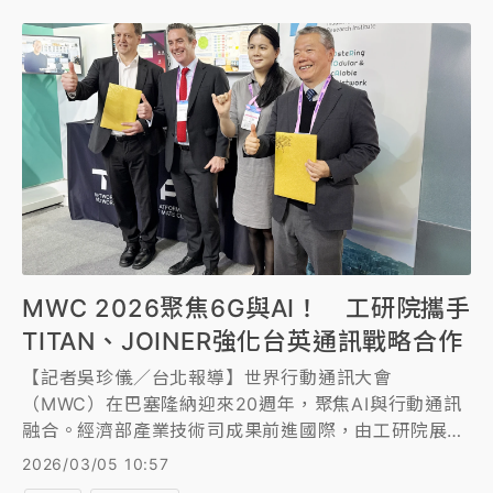
MWC 2026聚焦6G與AI！ 工研院攜手
TITAN、JOINER強化台英通訊戰略合作
【記者吳珍儀／台北報導】世界行動通訊大會
（MWC）在巴塞隆納迎來20週年，聚焦AI與行動通訊
融合。經濟部產業技術司成果前進國際，由工研院展示
地面與衛星通訊、AI 網路與通感融合等技術，今年工
2026/03/05 10:57
研院更宣布與英國國家級電信樞紐 TITAN、未來通訊