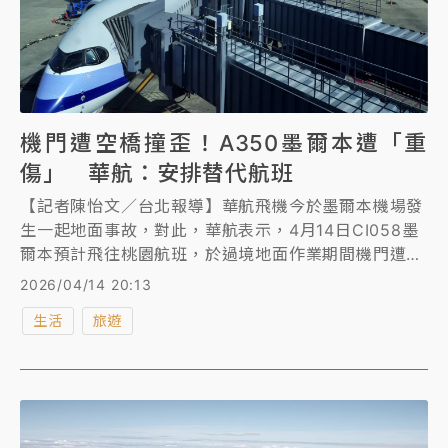
機門遭空橋撞歪！A350墨爾本遭「重
傷」 華航：安排替代航班
【記者陳怡文／台北報導】華航飛機今於墨爾本機場發
生一起地面事故，對此，華航表示，4月14日CI058墨
爾本預計飛往桃園航班，於過境地面作業期間機門遭空
橋碰撞，依目的地協助安排替代航班。
2026/04/14 20:13
生活
旅遊