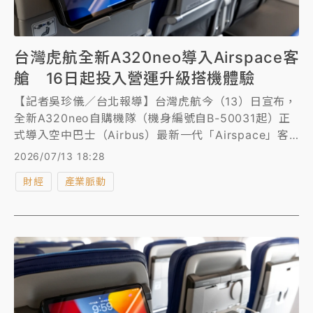
台灣虎航全新A320neo導入Airspace客
艙 16日起投入營運升級搭機體驗
【記者吳珍儀／台北報導】台灣虎航今（13）日宣布，
全新A320neo自購機隊（機身編號自B-50031起）正
式導入空中巴士（Airbus）最新一代「Airspace」客
艙設計，首架新機已由總經理邱彰信率隊自法國土魯斯
2026/07/13 18:28
接回，預計自7月16日起投入營運，提供旅客更舒適、
財經
產業脈動
便利的飛行體驗。