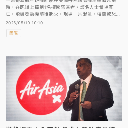
一架邊疆航空班機昨晚在美國丹佛國際機場準備起飛
時，在跑道上撞到1名擅闖禁區者，該名人士當場死
亡，飛機發動機隨後起火，現場一片混亂，相關驚恐畫
面也陸續在網路流傳。
2026/05/10 10:10
國際