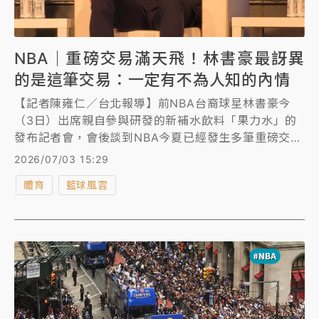
NBA｜重磅交易滿天飛！林書豪最訝異
的是這筆交易：一定有不為人知的內情
【記者陳雍仁／台北報導】前NBA台裔球星林書豪今
（3日）出席親自參與研發的新補水飲料「果力水」的
發布記者會，會後談到NBA今夏已經發生多筆重磅交
易，令他最訝異的是塞爾提克竟然送走二當家布朗
2026/07/03 15:29
（Jaylen Brown），他認為其中一定有不為人知的內
體育
籃球風雲
情。