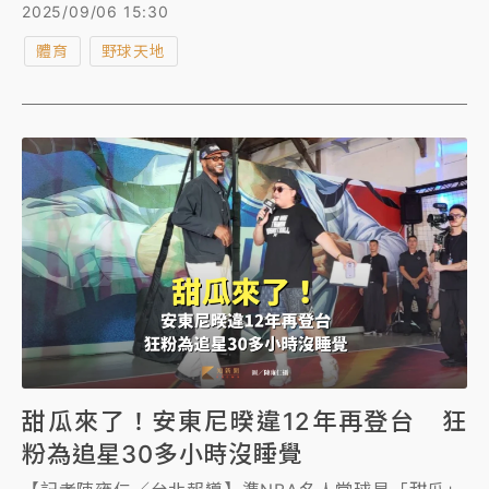
曾讓全台掀起一波「魔獸」熱潮，明（7日）霍華德又
2025/09/06 15:30
將解鎖人生重大成就，那就是正式進入美國籃球名人
體育
野球天地
堂，成為今年最年輕的入堂成員。
甜瓜來了！安東尼暌違12年再登台 狂
粉為追星30多小時沒睡覺