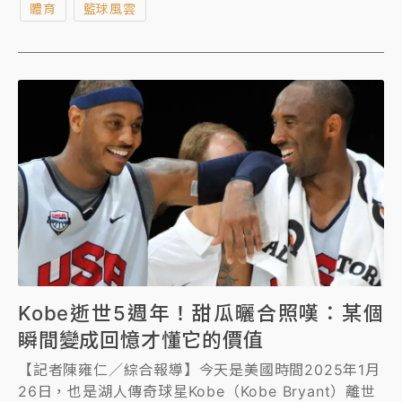
體育
籃球風雲
戰尼克，經歷延長賽惡鬥後仍以113比109演出逆轉，
拉出一波8連勝。
Kobe逝世5週年！甜瓜曬合照嘆：某個
瞬間變成回憶才懂它的價值
【記者陳雍仁／綜合報導】今天是美國時間2025年1月
26日，也是湖人傳奇球星Kobe（Kobe Bryant）離世