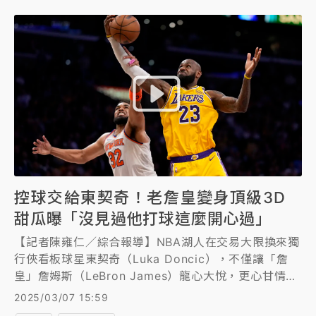
控球交給東契奇！老詹皇變身頂級3D
甜瓜曝「沒見過他打球這麼開心過」
【記者陳雍仁／綜合報導】NBA湖人在交易大限換來獨
行俠看板球星東契奇（Luka Doncic），不僅讓「詹
皇」詹姆斯（LeBron James）龍心大悅，更心甘情願
讓出球權，自己變身為頂級3D（三分球+防守）球員，
2025/03/07 15:59
兩人並肩作戰帶領湖人打出連勝氣勢，今（7日）主場