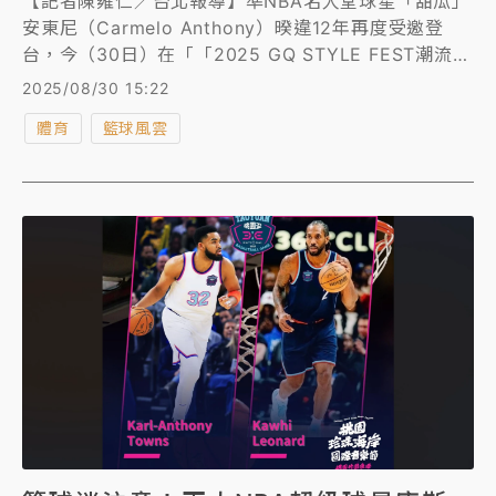
【記者陳雍仁／台北報導】準NBA名人堂球星「甜瓜」
安東尼（Carmelo Anthony）暌違12年再度受邀登
台，今（30日）在「「2025 GQ STYLE FEST潮流文
化祭」驚喜現身，吸引超過百名粉絲購票朝聖，還有超
2025/08/30 15:22
狂鐵粉為了能夠搶到和他拍照的資格，昨（29日）上了
體育
籃球風雲
一天班後，馬上前來松菸徹夜排隊，至今已經30多小時
沒睡，但能夠和偶像拍照圓夢，還是讓他嗨到不行。