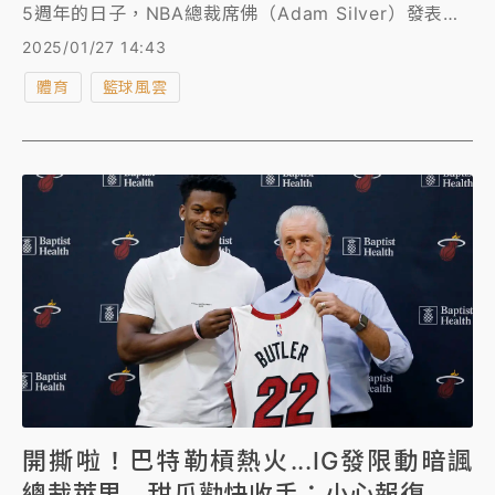
5週年的日子，NBA總裁席佛（Adam Silver）發表聲
明向他致敬，昔日美國男籃夢幻隊的隊友「甜瓜」安東
2025/01/27 14:43
尼（Carmelo Anthony）也貼出兩人合照追憶往日情
體育
籃球風雲
懷。
開撕啦！巴特勒槓熱火...IG發限動暗諷
總裁萊里 甜瓜勸快收手：小心報復