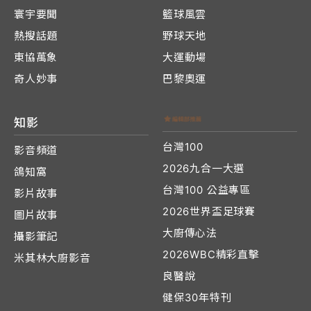
寰宇要聞
籃球風雲
熱搜話題
野球天地
東協萬象
大運動場
奇人妙事
巴黎奧運
知影
台灣100
影音頻道
2026九合一大選
鴿知窩
台灣100 公益專區
影片故事
2026世界盃足球賽
圖片故事
大廚傳心法
攝影筆記
2026WBC精彩直擊
米其林大廚影音
良醫說
健保30年特刊