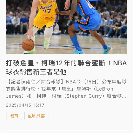
打破詹皇、柯瑞12年的聯合壟斷！NBA
球衣銷售新王者是他
【記者陳雍仁／綜合報導】NBA今（15日）公布年度球
衣銷售排行榜，12年來「詹皇」詹姆斯（LeBron
James）和「柯神」柯瑞（Stephen Curry）聯合壟斷
霸榜終於被破，湖人新一哥東契奇（Luka Doncic）竄
2025/04/15 15:17
升第一，成為球衣銷售的新王者，更是國際球員第一
體育
籃球風雲
人。