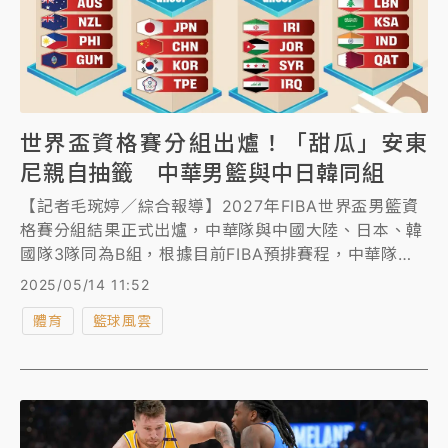
世界盃資格賽分組出爐！「甜瓜」安東
尼親自抽籤 中華男籃與中日韓同組
【記者毛琬婷／綜合報導】2027年FIBA世界盃男籃資
格賽分組結果正式出爐，中華隊與中國大陸、日本、韓
國隊3隊同為B組，根據目前FIBA預排賽程，中華隊將
在今年11月28日揭開資格賽序幕，首戰將在客場交手強
2025/05/14 11:52
敵日本隊。
體育
籃球風雲