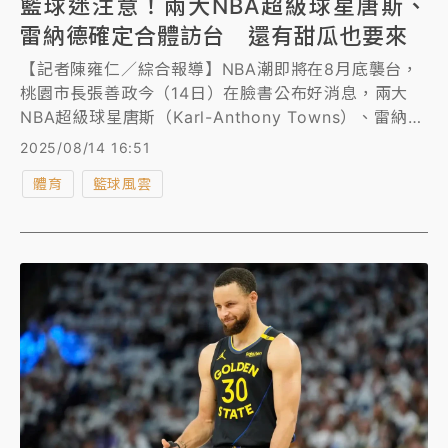
籃球迷注意！兩大NBA超級球星唐斯、
雷納德確定合體訪台 還有甜瓜也要來
【記者陳雍仁／綜合報導】NBA潮即將在8月底襲台，
桃園市長張善政今（14日）在臉書公布好消息，兩大
NBA超級球星唐斯（Karl-Anthony Towns）、雷納德
（Kawhi Leonard）將受邀來台參加8月30日的「桃園
2025/08/14 16:51
珍珠海岸國際音樂節」，還會在國際職籃球星表演賽合
體育
籃球風雲
體獻技。除此之外，名人堂球星「甜瓜」安東尼
（Carmelo Anthony）也要來台參加「2025 GQ
STYLE FEST潮流文化祭」。