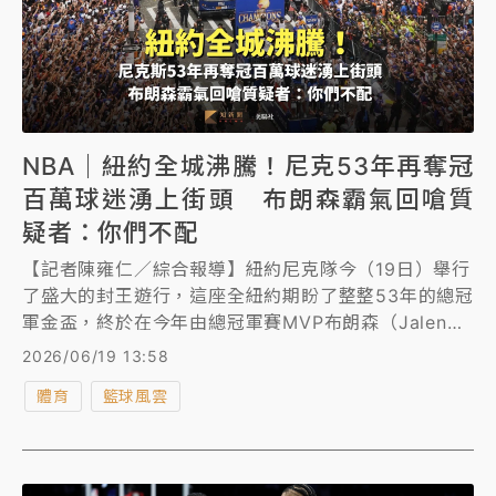
NBA｜紐約全城沸騰！尼克53年再奪冠
百萬球迷湧上街頭 布朗森霸氣回嗆質
疑者：你們不配
【記者陳雍仁／綜合報導】紐約尼克隊今（19日）舉行
了盛大的封王遊行，這座全紐約期盼了整整53年的總冠
軍金盃，終於在今年由總冠軍賽MVP布朗森（Jalen
Brunson）率隊奪下，超過百萬名瘋狂的球迷湧入曼哈
2026/06/19 13:58
頓下城街頭，將全城染成一片藍橘相間的海洋。
體育
籃球風雲