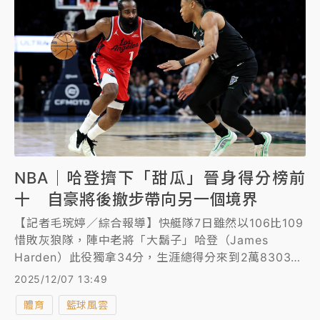
NBA｜哈登擠下「甜瓜」晉身得分榜前
十 自豪將後撤步帶向另一個境界
【記者毛琬婷／綜合報導】快艇隊7日雖然以106比109
惜敗灰狼隊，陣中老將「大鬍子」哈登（James
Harden）此役獨拿34分，生涯總得分來到2萬8303
分，正式超越「甜瓜」安東尼（Carmelo
2025/12/07 13:49
Anthony），擠進得分榜前10名。賽後他說，能達成這
體育
籃球風雲
項里程碑也是自己努力獲得回報的最好證明，「能與