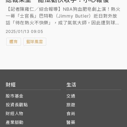
【記者陳雍仁／綜合報導】NBA狗血肥皂劇上演！熱火
一哥「士官長」巴特勒（Jimmy Butler）近日對外放
話「待在熱火不快樂」，成了氣氛大師，因此遭到球團
禁賽7場，如今又繼續槓上熱火總裁萊里（Pat
2025/01/13 09:05
Riley），日前在IG發限動暗諷萊里，退役球星「甜
體育
籃球風雲
瓜」安東尼（Carmelo Anthony）見狀勸把巴特勒快
收手，以免遭到報復。
財經
生活
股市基金
交通
投資長觀點
旅遊
財經人物
食尚
產業脈動
醫藥