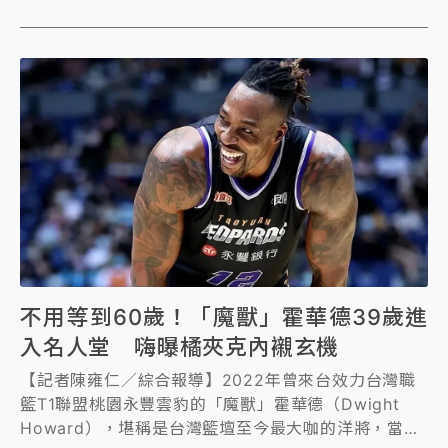
Melo這樣的偉大人物並列也是種榮耀。」
不用等到60歲！「魔獸」霍華德39歲進
入名人堂 嗨曝橘夾克內襯玄機
【記者陳雍仁／綜合報導】2022年曾來台效力台灣職
籃T1聯盟桃園永豐雲豹的「魔獸」霍華德（Dwight
Howard），堪稱是台灣籃壇至今最大咖的洋將，當時