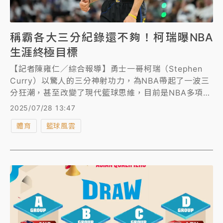
稱霸各大三分紀錄還不夠！柯瑞曝NBA
生涯終極目標
【記者陳雍仁／綜合報導】勇士一哥柯瑞（Stephen
Curry）以驚人的三分神射功力，為NBA帶起了一波三
分狂潮，甚至改變了現代籃球思維，目前是NBA多項三
分球紀錄的保持者，但柯瑞顯然還不滿足，近日受訪時
2025/07/28 13:47
透露他NBA生涯的終極目標。
體育
籃球風雲