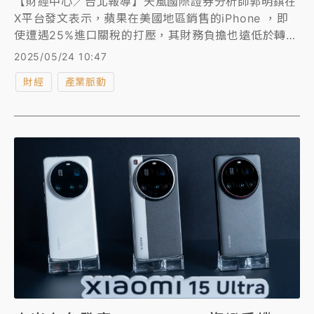
【財經中心／台北報導】天風國際證券分析師郭明錤在
X平台發文表示，蘋果在美國地區銷售的iPhone ，即
使遭遇25%進口關稅的打壓，其財務負擔也遠低於轉移
組裝生產線至美國的成本。
2025/05/24 10:47
財經
產業脈動