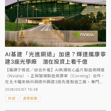
AI基建「光進銅退」加速？輝達攜康寧
建3座光學廠 潛在投資上看千億
【編譯于倩若／綜合外電】AI熱潮核心晶片製造商輝達
（Nvidia），正與玻璃製造商康寧（Corning）合作，
在北卡羅來納州與德州興建3座先進製造工廠，專門用
於光學技術生產，服務輝達。
2026/05/07 15:38
財經
產業脈動