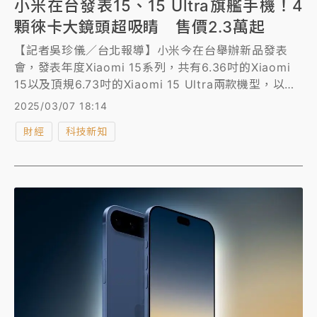
小米在台發表15、15 Ultra旗艦手機！4
顆徠卡大鏡頭超吸睛 售價2.3萬起
【記者吳珍儀／台北報導】小米今在台舉辦新品發表
會，發表年度Xiaomi 15系列，共有6.36吋的Xiaomi
15以及頂規6.73吋的Xiaomi 15 Ultra兩款機型，以及
全新智慧手錶、無線耳機以及平板等新品。
2025/03/07 18:14
財經
科技新知