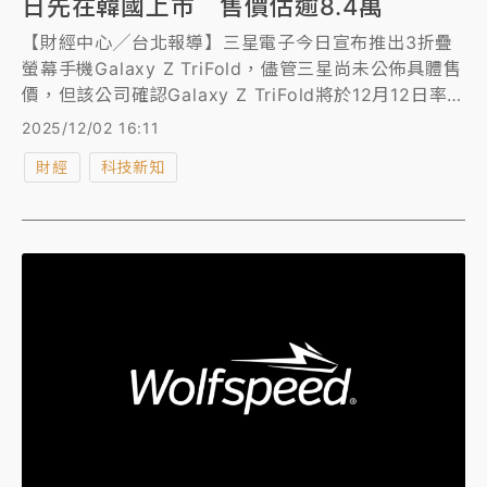
日先在韓國上市 售價估逾8.4萬
【財經中心╱台北報導】三星電子今日宣布推出3折疊
螢幕手機Galaxy Z TriFold，儘管三星尚未公佈具體售
價，但該公司確認Galaxy Z TriFold將於12月12日率
先在韓國上市，售價359.04 萬韓元（約8.45萬台
2025/12/02 16:11
幣），本月底前在中國、新加坡和阿拉伯聯合大公國上
財經
科技新知
市，三星也將在2026 年第1季在美國開賣這款手機。