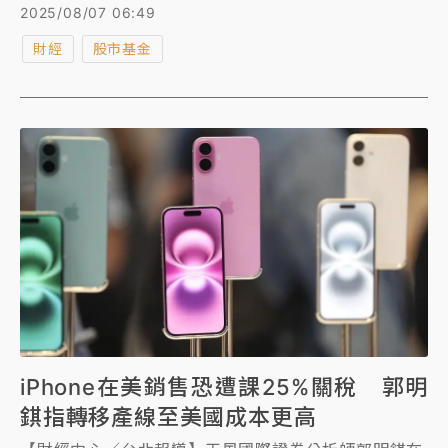
股，4大指數僅費半下跌。 美超微（Super Micro）財
2025/08/07 06:49
報不佳，股價狂瀉18.29%。此外，台積電ADR收盤續
財經
股市基金
跌0.47%。 不過，川普今早在白宮與蘋果執行長庫克
一同發表講話時透露，半導體關稅將高達100%，但
「在美國境內建設的任何公司，無需繳納」。而台積電
正在擴大投資興建亞利桑那廠，其ADR於盤後交易大漲
3%。
iPhone在美銷售恐遭課25%關稅 郭明
錤指轉移產線至美國成本更高