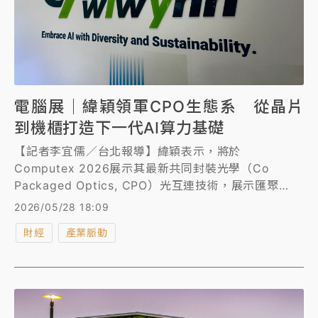
電腦展｜緯穎領軍CPO生態系 從晶片
到機櫃打造下一代AI算力基礎
【記者李宜儒／台北報導】緯穎表示，將於
Computex 2026展示其最新共同封裝光學（Co
Packaged Optics, CPO）光互連技術，展示匯聚
Ayar Labs、創意電子（GUC）、波若威 (
2026/05/28 18:09
Browave)、康寧 ( Corning Incorporated )、上詮 (
財經
產業脈動
FOCI )、Molex、SENKO 及 泰科電子 ( TE
Connectivity) 等生態系夥伴，完整呈現 CPO 從晶片
創新走向資料中心部署的完整路徑，推動 AI scale up
架構邁向新里程碑。