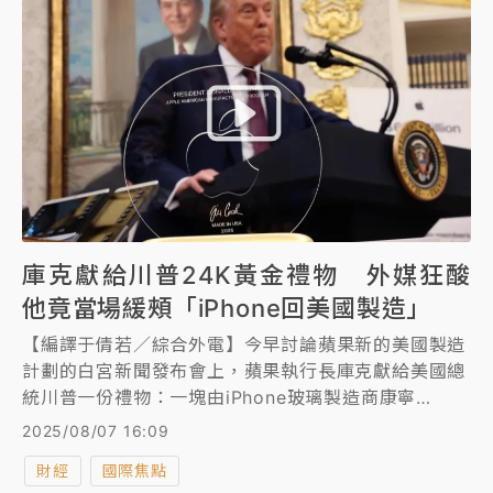
庫克獻給川普24K黃金禮物 外媒狂酸
他竟當場緩頰「iPhone回美國製造」
【編譯于倩若／綜合外電】今早討論蘋果新的美國製造
計劃的白宮新聞發布會上，蘋果執行長庫克獻給美國總
統川普一份禮物：一塊由iPhone玻璃製造商康寧
（Corning）生產的「獨特」玻璃，鑲嵌在24K的黃金
2025/08/07 16:09
底座上。
財經
國際焦點