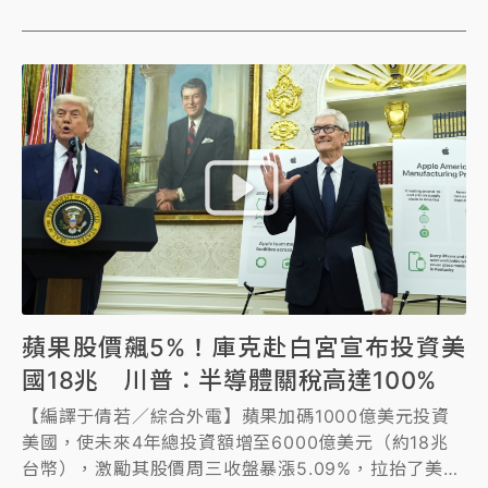
蘋果股價飆5%！庫克赴白宮宣布投資美
國18兆 川普：半導體關稅高達100%
【編譯于倩若／綜合外電】蘋果加碼1000億美元投資
美國，使未來4年總投資額增至6000億美元（約18兆
台幣），激勵其股價周三收盤暴漲5.09%，拉抬了美