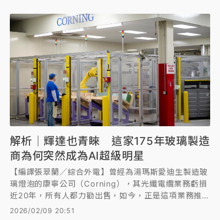
解析｜輝達也青睞 這家175年玻璃製造
商為何突然成為AI超級明星
【編譯張翠蘭／綜合外電】曾經為湯瑪斯愛迪生製造玻
璃燈泡的康寧公司（Corning），其光纖電纜業務虧損
近20年，所有人都力勸出售，如今，正是這項業務推動
公司股價創下歷史新高，在全球為人工智慧（AI）技術
2026/02/09 20:51
建構足夠運算能力的競爭中，康寧的電纜已成為首選連