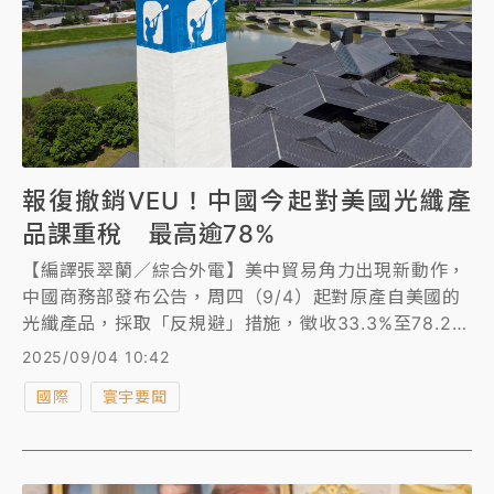
報復撤銷VEU！中國今起對美國光纖產
品課重稅 最高逾78%
【編譯張翠蘭／綜合外電】美中貿易角力出現新動作，
中國商務部發布公告，周四（9/4）起對原產自美國的
光纖產品，採取「反規避」措施，徵收33.3%至78.2%
的關稅。分析師指出，中國此舉顯然是針對美國的貿易
2025/09/04 10:42
報復行動。
國際
寰宇要聞