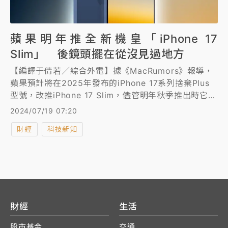
蘋果明年推全新機皇「iPhone 17
Slim」 後鏡頭擺在從沒見過地方
【編譯于倩若／綜合外電】據《MacRumors》報導，
蘋果預計將在2025年發布的iPhone 17系列捨棄Plus
型號，改推iPhone 17 Slim，儘管明年秋季推出時它實
際上可能不會被稱為「Slim」，但現在就已經有關於
2024/07/19 07:20
iPhone 17的傳聞其實並不算早，比如外界早在去年5
財經
科技新知
月就已經知道今年iPhone 16 Pro機型將配備更大螢
幕。
財經
生活
股市基金
交通