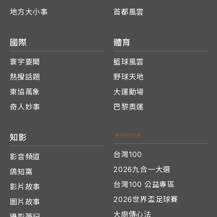
地方大小事
首都風雲
國際
體育
寰宇要聞
籃球風雲
熱搜話題
野球天地
東協萬象
大運動場
奇人妙事
巴黎奧運
知影
台灣100
影音頻道
2026九合一大選
鴿知窩
台灣100 公益專區
影片故事
2026世界盃足球賽
圖片故事
大廚傳心法
攝影筆記