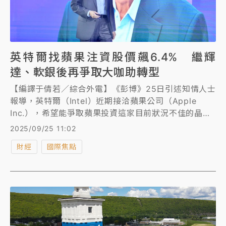
英特爾找蘋果注資股價飆6.4% 繼輝
達、軟銀後再爭取大咖助轉型
【編譯于倩若／綜合外電】《彭博》25日引述知情人士
報導，英特爾（Intel）近期接洽蘋果公司（Apple
Inc.），希望能爭取蘋果投資這家目前狀況不佳的晶片
製造商。目前英特爾部分股份已由美國政府持有，並已
2025/09/25 11:02
爭取到輝達和軟銀投資50億和20億美元。消息人士表
財經
國際焦點
示，英特爾與蘋果也討論了如何加強彼此合作關係。
《彭博》指出，若能促成與蘋果的投資合作，將可被視
為英特爾轉型計劃的一大肯定，儘管蘋果幾乎不太可能
再次在自家裝置中採用英特爾處理器。