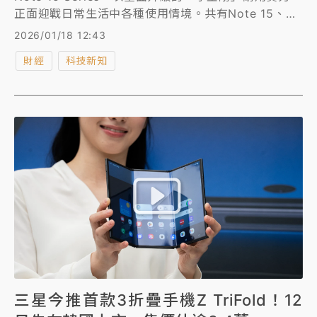
正面迎戰日常生活中各種使用情境。共有Note 15、
Note 15 5G、Note 15 、Note 15 Pro+ 5G、Note
2026/01/18 12:43
15 Pro 5G四款，全系列主打「耐拍、耐用、耐摔、耐
財經
科技新知
水」四大核心特色，從影像、續航到結構防護全面強
化。
三星今推首款3折疊手機Z TriFold！12