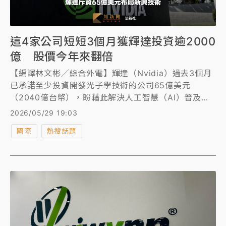
這4家公司短短3個月獲輝達投資逾2000
億 股價今年來翻倍
【編譯林文彬／綜合外電】輝達（Nvidia）過去3個月
已承諾至少投資開發光子學技術的公司65億美元
（2040億台幣），盼藉此解決人工智慧（AI）普及一
大瓶頸。
2026/05/29 19:03
國際
熱搜話題