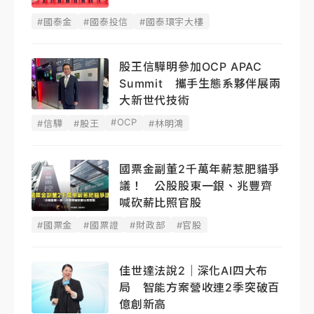
#國泰金
#國泰投信
#國泰環宇大樓
股王信驊明參加OCP APAC
Summit 攜手生態系夥伴展兩
大新世代技術
#OCP
#信驊
#股王
#林明鴻
國票金副董2千萬年薪惹肥貓爭
議！ 公股股東一銀、兆豐齊
喊砍薪比照官股
#國票金
#國票證
#財政部
#官股
佳世達法說2｜深化AI四大布
局 智能方案營收連2季突破百
億創新高