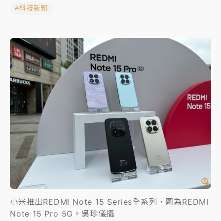
#科技新知
NBA｜
傳奇名帥驚傳離世！曾以「瘋狂籃球」震撼聯
盟 兩大愛徒向他致
中租控股7月營收創今年新高 前7月獲利成長6%
獨家｜
和欣客運總裁逝世！少東涉洗錢遭收押 戴手銬
腳鐐提前奔靈堂畫面曝
處置制度大變革！ 證交所今起縮短股票「關禁閉」天
數與撮合時間
才續任就飛美國大學面試 清大校長高為元致歉：機會
到來時引起我的好奇
白海豚颱風解除海警 西南風來了！4縣市大雨特報、各
地午後雷雨
小米推出REDMI Note 15 Series全系列，圖為REDMI
分析｜
7月營收甫首破單月9000億元下半年續旺指
Note 15 Pro 5G。吳珍儀攝
標？ 鴻海本週法說法人關注的四大重點