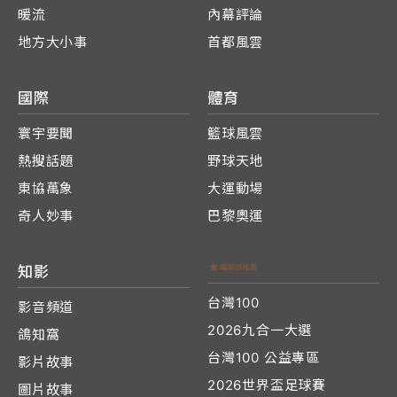
暖流
內幕評論
地方大小事
首都風雲
國際
體育
寰宇要聞
籃球風雲
熱搜話題
野球天地
東協萬象
大運動場
奇人妙事
巴黎奧運
知影
台灣100
影音頻道
2026九合一大選
鴿知窩
台灣100 公益專區
影片故事
2026世界盃足球賽
圖片故事