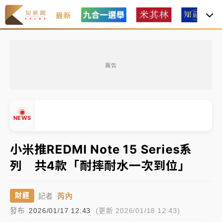
最新
中租控股7月營收創今年新高 前7月獲利成長6%
廣告
獨家｜
和欣客運總裁逝世！少東涉洗錢遭收押 戴手銬
腳鐐提前奔靈堂畫面曝
處置制度大變革！ 證交所今起縮短股票「關禁閉」天
NEWS
數與撮合時間
才續任就飛美國大學面試 清大校長高為元致歉：機會
小米推REDMI Note 15 Series系
到來時引起我的好奇
列 共4款「耐摔耐水一次到位」
白海豚颱風解除海警 西南風來了！4縣市大雨特報、各
▲
地午後雷雨
▼
芮內
財經
記者
分析｜
7月營收甫首破單月9000億元下半年續旺指
發布
2026/01/17 12:43
(更新 2026/01/18 12:43)
標？ 鴻海本週法說法人關注的四大重點