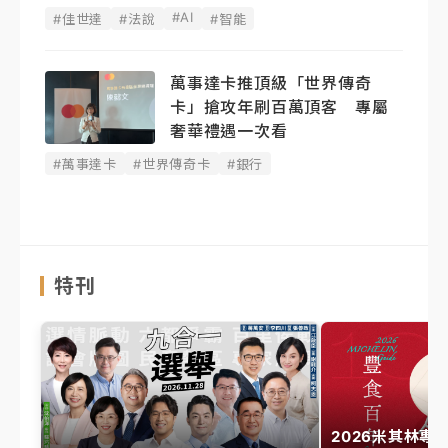
#AI
#佳世達
#法說
#智能
萬事達卡推頂級「世界傳奇
卡」搶攻年刷百萬頂客 專屬
奢華禮遇一次看
#萬事達卡
#世界傳奇卡
#銀行
特刊
2026米其林專