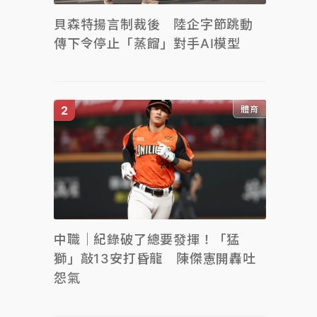
貝森特揚言制裁後 陸企字節跳動
傳下令停止「蒸餾」對手AI模型
體育
中職｜紀錄破了總要發揮！「猛
獅」敲13安打昏龍 陳傑憲開轟吐
怨氣