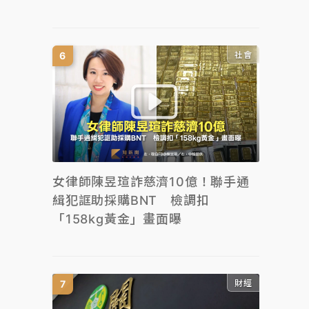
社會
女律師陳昱瑄詐慈濟10億！聯手通
緝犯誆助採購BNT 檢調扣
「158kg黃金」畫面曝
財經