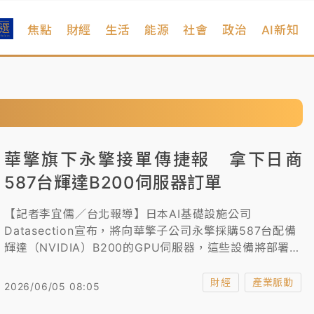
焦點
財經
生活
能源
社會
政治
AI新知
華擎旗下永擎接單傳捷報 拿下日商
587台輝達B200伺服器訂單
【記者李宜儒／台北報導】日本AI基礎設施公司
Datasection宣布，將向華擎子公司永擎採購587台配備
輝達（NVIDIA）B200的GPU伺服器，這些設備將部署在
集團位於泰國曼谷附近人工智慧資料中心，並計劃用作美
國領先企業的專用高效能運算平台。
財經
產業脈動
2026/06/05 08:05