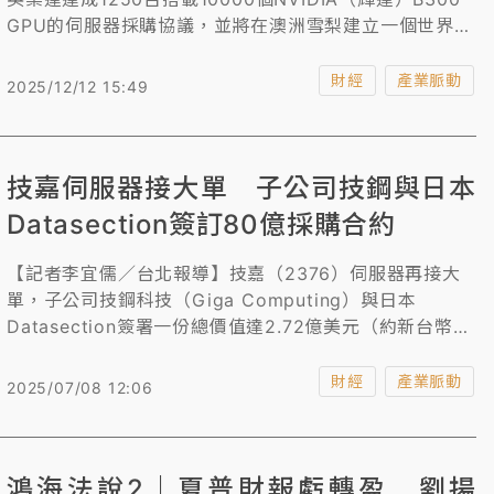
GPU的伺服器採購協議，並將在澳洲雪梨建立一個世界
級、全球首個配備NVIDIA B300 GPU的超大規模AI算力
中心。
財經
產業脈動
2025/12/12 15:49
技嘉伺服器接大單 子公司技鋼與日本
Datasection簽訂80億採購合約
【記者李宜儒／台北報導】技嘉（2376）伺服器再接大
單，子公司技鋼科技（Giga Computing）與日本
Datasection簽署一份總價值達2.72億美元（約新台幣
80億元）採購合約，由技鋼科技提供總計625台搭配輝達
（NVIDIA）B200的GPU伺服器G894-SD1-AAX5，目
財經
產業脈動
2025/07/08 12:06
標將會在大阪打造日本最先進且是亞洲最大規模的
SuperCluster。
鴻海法說2｜夏普財報虧轉盈 劉揚