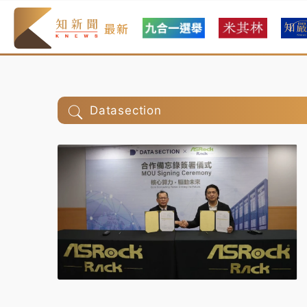
最新
Datasection