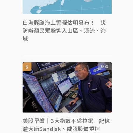
白海豚颱海上警報估明發布！ 災
防辦籲民眾避進入山區、溪流、海
域
財經
美股早盤｜3大指數平盤拉鋸 記憶
體大廠Sandisk、威騰股價重摔