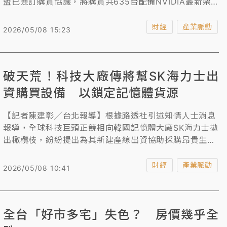
盟已簽訂購買協議，將購買共635台配備NVIDIA最新架
構「NVIDIA B300」的GPU伺服器（共5080個GPU）。
總投資額約3.25億美元（約102億台幣），仁寶今天股價
財經
產業脈動
2026/05/08 15:23
逆勢上漲0.2元，收29.65元。
破天荒！科技大廠傳將幫SK海力士出
資購買設備 以鎖定記憶體貨源
【記者陳建彰╱台北報導】根據路透社引述知情人士消息
報導，全球科技巨頭正競相向韓國記憶體大廠SK海力士拋
出橄欖枝，紛紛提出為其新建產線出資協助採購昂貴生產
設備，只為搶先鎖定記憶體晶片貨源。
財經
產業脈動
2026/05/08 10:41
全台「好市多宅」失色？ 房價幾乎全