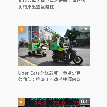
北市公車司機涉毒駕逆轉！毒物檢
測結果出爐呈陰性
生活
Uber Eats外送薪資「疊單少算」
勞動部：違法！不改將連續開罰
財經