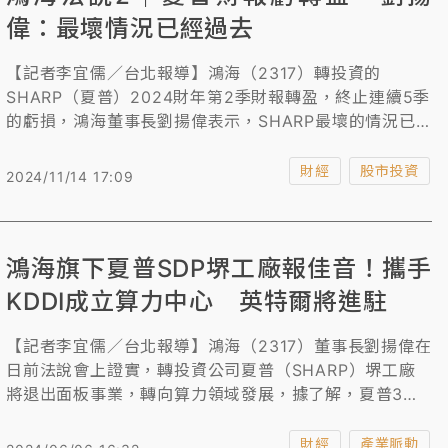
偉：最壞情況已經過去
【記者李宜儒／台北報導】鴻海（2317）轉投資的
SHARP（夏普）2024財年第2季財報轉盈，終止連續5季
的虧損，鴻海董事長劉揚偉表示，SHARP最壞的情況已
經過去了，鴻海在這段期間協助SHARP轉型，專注在品
牌與技術的策略也逐漸顯現出成效。
財經
股市投資
2024/11/14 17:09
鴻海旗下夏普SDP堺工廠報佳音！攜手
KDDI成立算力中心 英特爾將進駐
【記者李宜儒／台北報導】鴻海（2317）董事長劉揚偉在
日前法說會上證實，轉投資公司夏普（SHARP）堺工廠
將退出面板事業，轉向算力領域發展，據了解，夏普3日
已宣布跟攜手日商KDDI、日本系統委託研發商
Datasection與美超微，將把堺工廠轉為AI資料中心，現
財經
產業脈動