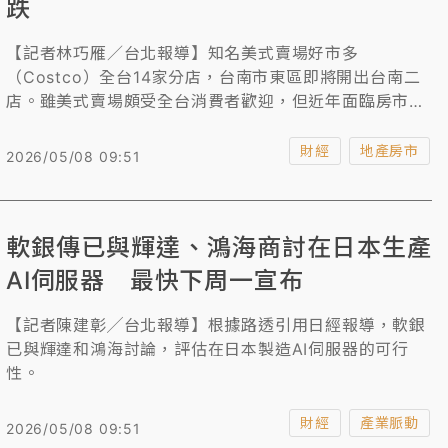
跌
【記者林巧雁／台北報導】知名美式賣場好市多
（Costco）全台14家分店，台南市東區即將開出台南二
店。雖美式賣場頗受全台消費者歡迎，但近年面臨房市趨
冷，整體全台好市多周邊房價大多呈現下跌或平盤，僅內
湖、汐止店周邊房價略顯漲勢，10家分店房價全跌。大家
財經
地產房市
2026/05/08 09:51
房屋企劃研究室公關襄理賴志昶指出，隨著房市進入冷靜
期，購屋族回歸理性，如僅有單一賣場話題，或難以支撐
整體房價。
軟銀傳已與輝達、鴻海商討在日本生產
AI伺服器 最快下周一宣布
【記者陳建彰╱台北報導】根據路透引用日經報導，軟銀
已與輝達和鴻海討論，評估在日本製造AI伺服器的可行
性。
財經
產業脈動
2026/05/08 09:51