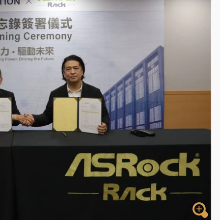
一度塞車 周六起展出延長至晚上7時
今重開羈押庭
到發紫」降雨熱區曝