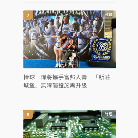
體育
棒球｜悍將攜手富邦人壽 「新莊
城堡」無障礙設施再升級
財經