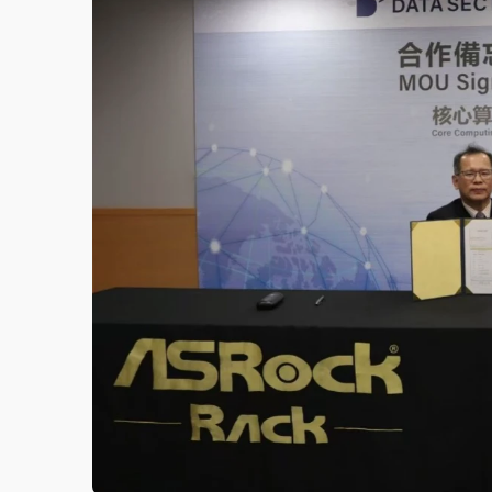
故宮《龍藏經》特展第2檔！今線上預約開賣
台東農業處長涉圖利渡假村！東檢抗告成功 
父親節泡湯了！中颱白海豚雨彈轟3天 「紅