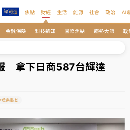
焦點
財經
生活
能源
社會
政治
AI
扣畫面曝光
金融保險
科技新知
國際焦點
趨勢大師
政
序複雜 觀旅局回應了
院聲請遭駁 理由曝光
一度塞車 周六起展出延長至晚上7時
 拿下日商587台輝達
今重開羈押庭
到發紫」降雨熱區曝
#產業脈動
扣畫面曝光
序複雜 觀旅局回應了
院聲請遭駁 理由曝光