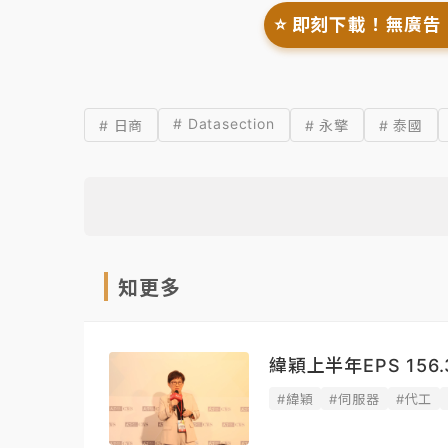
⭐️ 即刻下載！無廣告
# Datasection
# 日商
# 永擎
# 泰國
知更多
緯穎上半年EPS 15
#緯穎
#伺服器
#代工