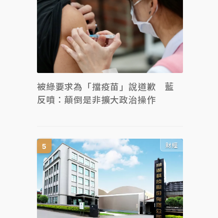
被綠要求為「擋疫苗」說道歉 藍
反噴：顛倒是非擴大政治操作
財經