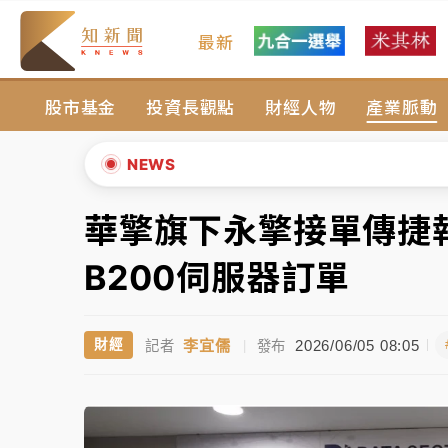
最新
女律師陳昱瑄詐慈濟10億！黃金158kg遭查
股市基金
投資長觀點
財經人物
產業脈動
暑假過三周才推「E宿新北打卡趣」！抽獎程
中信慈善基金會想增加董事人數！辜仲諒向法
NEWS
故宮《龍藏經》特展第2檔！今線上預約開賣
華擎旗下永擎接單傳捷報
▲
台東農業處長涉圖利渡假村！東檢抗告成功 
▼
B200伺服器訂單
父親節泡湯了！中颱白海豚雨彈轟3天 「紅
李宜儒
2026/06/05 08:05
財經
記者
|
發布
女律師陳昱瑄詐慈濟10億！黃金158kg遭查
暑假過三周才推「E宿新北打卡趣」！抽獎程
中信慈善基金會想增加董事人數！辜仲諒向法