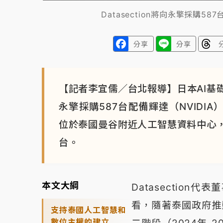
Datasection將向永擎採購587台
分享
分享
【記者李宜儒／台北報導】日本AI基礎設
永擎採購587台配備輝達（NVIDI
位於泰國曼谷附近人工智慧資料中心
台。
本文大綱
Datasectio
看，隨著泰國政府推
支持泰國人工智慧和
數位主權的建立
二階段（2024年-