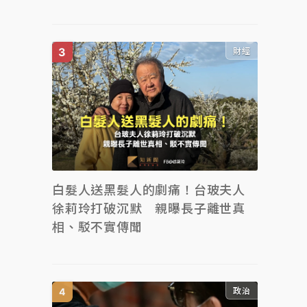
財經
白髮人送黑髮人的劇痛！台玻夫人
徐莉玲打破沉默 親曝長子離世真
相、駁不實傳聞
政治