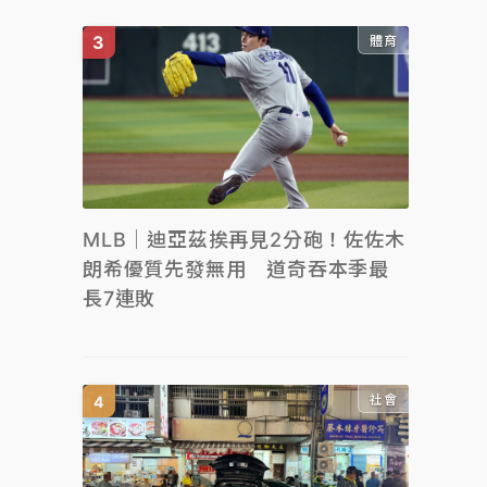
體育
MLB｜迪亞茲挨再見2分砲！佐佐木
朗希優質先發無用 道奇吞本季最
長7連敗
社會