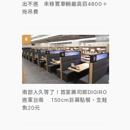
出不進 未移置車輛最高罰4800＋
拖吊費
生活
南部人久等了！首家壽司郎DIGIRO
進軍台南 150cm巨幕點餐、生鮭
魚20元