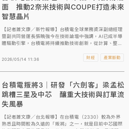
面 推動2奈米技術與COUPE打造未來
智慧晶片
【記者蕭文康／新竹報導】台積電全球業務資深副總經理
暨副共同營運長張曉強今在技術論壇中強調，AI已成半導
體驅動引擎，台積電將持續推動技術創新，從計算、整合
到連接全面升級，支持全球AI產業快速拓展，同時提出台
積電將聚焦3層技術結構打造AI強勁基礎，並呼籲業界珍
財經
產業脈動
2026/05/14 11:36
惜現階段的人們還可以面對面交流的機會，未來可能是派
AI Agent來參加這個會議了。他也提到過去台灣人是全球
半導體IQ最高的，大家都知道什麼是CoWoS，現在他要
台積電叛將3｜研發「六劍客」梁孟松
大家記得一個名詞COUPE，代表未來業界重視的議題。
跳槽三星及中芯 釀重大技術與訂單流
失風暴
【記者蕭文康／台北報導】在台積電（2330）較為外界
熟悉且時間較為久遠的「叛將」之一，就是目前中芯國際