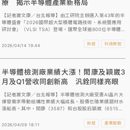
療 揭示半導體產業新格局
【記者蕭文康／台北報導】由工研院主辦邁入第43年的半
導體盛會「2026國際超大型積體電路技術、系統暨應用
研討會」（VLSI TSA）登場，匯聚全球逾800位半導體
專業人士參與，聚焦「生成式AI推論加速、晶圓級運算、
太赫茲無線通訊」等次世代核心領域，並首度深入探討量
財經
科技新知
2026/04/14 19:44
子電腦系統架構，也將半導體觸角延伸至AI心律分析等智
慧醫療的創新應用。與會者指出，期盼藉由全球AI浪潮與
市場推動，加速台灣半導體系統級整合與跨域實踐，全方
半導體檢測廠業績大漲！閎康及穎崴3
位布局底層硬體至高層系統，奠定未來在半導體產業上中
下游的關鍵地位。
月及Q1營收同創新高 汎銓同樣亮眼
【記者蕭文康／台北報導】半導體檢測大廠受惠AI晶片大
爆發需求帶動結構性業績大幅成長，股價也隨業績題材水
漲船高。其中，閎康（3587）和台股股后穎崴（6515）
3月和第1季營收同創新高、汎銓（6830）3月營收創單月
新高，第1季營收則創同期新高。
財經
產業脈動
2026/04/09 18:11