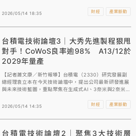
Design Kit, PDK)供客戶進行設計導入。此全新製程已於
聯電12A廠完成驗證，可提升電源效率與效能，同時縮小
財經
產業脈動
2026/05/14 18:35
晶片尺寸，助力新一代顯示技術的發展。
台積電技術論壇3｜大秀先進製程狠甩
對手！CoWoS良率逾98% A13/12於
2029年量產
【記者蕭文康／新竹報導】台積電（2330）研究發展副
總經理袁立本在今天技術論壇中，提出公司最新研發進展
與未來技術藍圖，重點聚焦在生成式AI、3奈米與2奈米製
程技術、高效能系統封裝整合以及特殊製程應用。其中，
最受業界關注的先進封裝CoWoS和對手競爭議題上，他
財經
產業脈動
2026/05/14 14:35
透露CoWoS良率逾98%、先進製程節點A13/A12同步於
2029年量產，可說是狠甩競爭對手進度。
台積電技術論壇2｜聚焦3大技術層