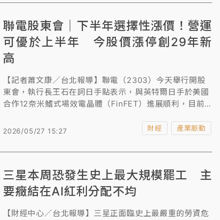
聯電股東會｜下半年選擇性漲價！營運
可優於上半年 今股價漲停創29年新
高
【記者蕭文康／台北報導】聯電（2303）今天舉行開股
東會，執行長王石在詞日手點表示，與英特爾日手於美國
合作12奈米鰭式場效電晶體（FinFET）進展順利，目前
正在亞利桑那州廠區進行驗證，預計2027年量產。財務
長劉啟東則樂觀預期，下半年營運表現可望優於上半年，
財經
產業脈動
2026/05/27 15:27
因應成本提高，今年下半年選擇性調漲價格，2027年將
更全面與客戶就價格調整進行商議。
三星本周恐發生史上最大規模罷工 主
要癥結在AI紅利分配不均
【財經中心／台北報導】三星正面臨史上最嚴重的勞資危