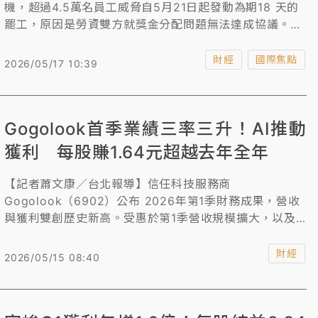
機，超過4.5萬名員工威脅自5月21日起發動為期18 天的
罷工，原因是勞資雙方就獎金分配問題無法達成協議。這
場風波不僅引發韓國政府與外資震動，更將對全球AI供應
鏈帶來潛在威脅。
財經
國際焦點
2026/05/17 10:39
Gogolook首季業績三率三升！AI推動
獲利 每股賺1.64元超越去年全年
【記者蕭文康／台北報導】信任科技服務商
Gogolook（6902）公布 2026年第1季財務成果，營收
與獲利雙創歷史新高。受惠於第1季營收規模擴大，以及
跨越關鍵規模營運效率顯著提升，單季營業利益率大幅躍
升至 18.1%，帶動獲利強勢跳升。歸屬母公司淨利達
財經
2026/05/15 08:40
5802萬元，每股純益（EPS）為 1.64元，單季表現已超
越去年全年 EPS1.58元。展望未來，Gogolook預期今年
整體獲利可望大幅躍升，創下新高。