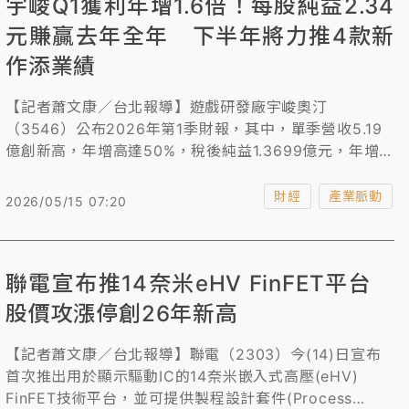
宇峻Q1獲利年增1.6倍！每股純益2.34
元賺贏去年全年 下半年將力推4款新
作添業績
【記者蕭文康／台北報導】遊戲研發廠宇峻奧汀
（3546）公布2026年第1季財報，其中，單季營收5.19
億創新高，年增高達50%，稅後純益1.3699億元，年增
1594%並創歷年次高，每股純益2.34元，遠高於去年同
期的0.9元，單季更賺贏去年全年表現。展望今年下半
財經
產業脈動
2026/05/15 07:20
年，由於宇峻每季都有新產品推出，法人預估第2、3、4
季營收將逐季攀升，全年獲利有望賺回1個股本。
聯電宣布推14奈米eHV FinFET平台
股價攻漲停創26年新高
【記者蕭文康／台北報導】聯電（2303）今(14)日宣布
首次推出用於顯示驅動IC的14奈米嵌入式高壓(eHV)
FinFET技術平台，並可提供製程設計套件(Process