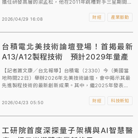
擔任研發高層的梁孟松，他在2011年跳槽對手三星期間遭
台積電控告違反競業禁止與洩露商業機密，當時曾轟動業
界引發不少議論，雖經冗長的訴訟，台積電在二審中勝
財經
產業脈動
2026/04/29 16:08
訴，梁孟松也於2015年離開三星，但當時法人預估因三
星在14奈米超前台積電導致流失蘋果訂單至少10億美元以
上，而2017年他轉戰中芯國際後，加速該公司7奈米量
台積電北美技術論壇登場！首揭最新
產，也對台積電在中國市場的商機上造成些許壓力。
A13/A12製程技術 預計2029年量產
【記者蕭文康／台北報導】台積電（2330）今（美國當
地時間22日）舉辦2026年北美技術論壇，會中揭示其最
先進製程技術的最新創新成果。其中，繼2025年發表業
界領先的A14製程技術之後，台積電今年更首度對外宣布
將新推出的A13製程技術直接升級，較A14面積縮小6%，
財經
科技新知
2026/04/23 05:50
並預告A12製程，兩者都預計2029年量產，實現更精簡且
更高效的設計，以滿足客戶對下 一代人工智慧、高效能運
算、以及行動應用永無止境的運算需求。
工研院首度深探量子架構與AI智慧醫