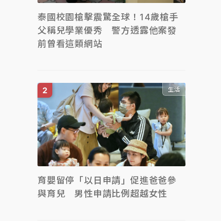
泰國校園槍擊震驚全球！14歲槍手
父稱兒學業優秀 警方透露他案發
前曾看這類網站
生活
育嬰留停「以日申請」促進爸爸參
與育兒 男性申請比例超越女性