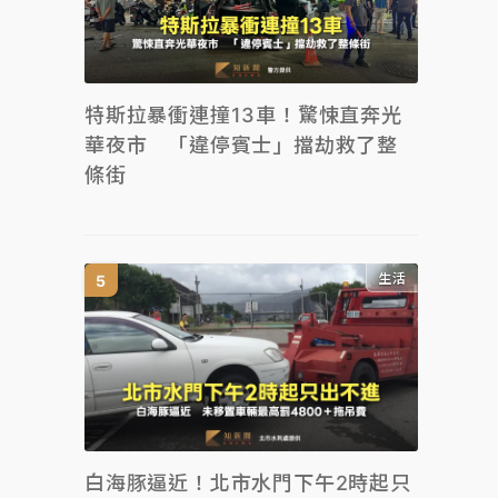
特斯拉暴衝連撞13車！驚悚直奔光
華夜市 「違停賓士」擋劫救了整
條街
生活
白海豚逼近！北市水門下午2時起只