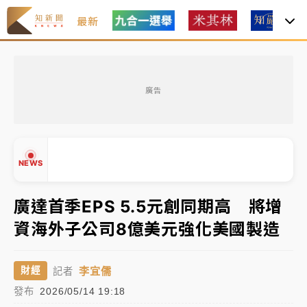
最新
台積電殺35元、台股跌近300點 被動元件、低軌衛星
及載板皆走弱
廣告
中信慈善基金會想增加董事人數！辜仲諒向法院聲請遭
駁 理由曝光
故宮《龍藏經》特展第2檔！今線上預約開賣一度塞車
NEWS
周六起展出延長至晚上7時
台東農業處長涉圖利渡假村！東檢抗告成功 今重開羈
廣達首季EPS 5.5元創同期高 將增
押庭
資海外子公司8億美元強化美國製造
父親節泡湯了！中颱白海豚雨彈轟3天 「紅到發紫」降
▲
雨熱區曝
▼
李宜儒
財經
記者
台積電殺35元、台股跌近300點 被動元件、低軌衛星
發布
2026/05/14 19:18
及載板皆走弱