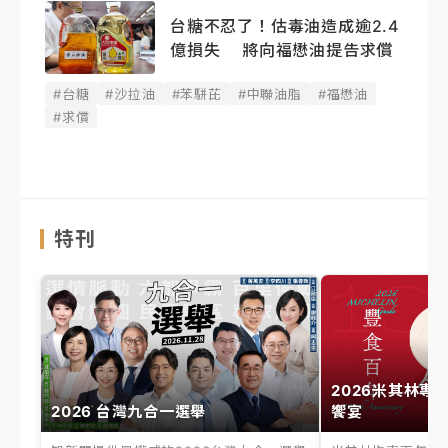
台糖不忍了！估毒油造成逾2.4
億損失 將向福懋油提告求償
#台糖
#沙拉油
#苯駢芘
#中聯油脂
#福懋油
#求償
特刊
2026米其林專
2026 台灣九合一選舉
饗宴