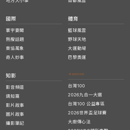
地方大小事
首都風雲
國際
體育
寰宇要聞
籃球風雲
熱搜話題
野球天地
東協萬象
大運動場
奇人妙事
巴黎奧運
知影
台灣100
影音頻道
2026九合一大選
鴿知窩
台灣100 公益專區
影片故事
2026世界盃足球賽
圖片故事
大廚傳心法
攝影筆記