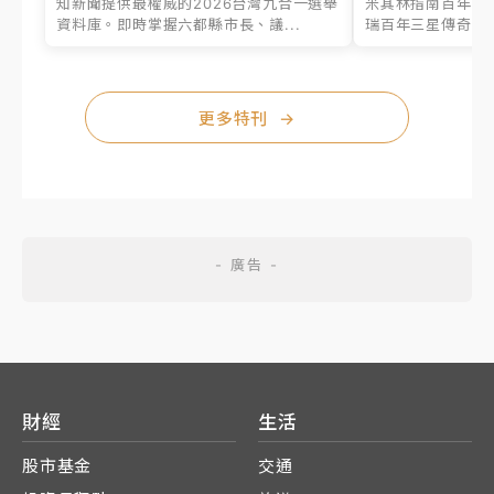
知新聞提供最權威的2026台灣九合一選舉
米其林指南百年之
資料庫。即時掌握六都縣市長、議...
瑞百年三星傳奇、台
更多特刊
→
財經
生活
股市基金
交通