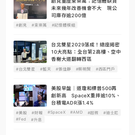
創見董座束崇萬：記憶體缺貨
未來幾年改善機會不大 現公
司庫存逾200億
#創見
#束崇萬
#記憶體模組
台北雙星2029落成！總座揭密
10大亮點：全台第2高樓、空中
香榭大道翻轉西區
#台北雙星
#藍天
#張佳靜
#蔡明賢
#西區門戶
美股早盤｜道瓊和標普500再
創新高 SpaceX重摔逾10%、
台積電ADR漲1.4%
#SpaceX
#AMD
#美股
#財報
#超微
#迪士尼
#Fed
#升息