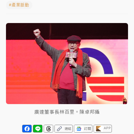
#產業脈動
中信慈善基金會想增加董事人數！辜仲諒向法院聲請遭
駁 理由曝光
故宮《龍藏經》特展第2檔！今線上預約開賣一度塞車
周六起展出延長至晚上7時
台東農業處長涉圖利渡假村！東檢抗告成功 今重開羈
押庭
父親節泡湯了！中颱白海豚雨彈轟3天 「紅到發紫」降
雨熱區曝
廣達董事長林百里。陳卓邦攝
APP
連結
訂閱