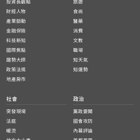
投資長觀點
旅遊
財經人物
食尚
產業脈動
醫藥
金融保險
消費
科技新知
文教
國際焦點
職場
趨勢大師
知天氣
政策法規
知運勢
地產房市
社會
政治
突發現場
黨政要聞
法庭
國會攻防
暖流
內幕評論