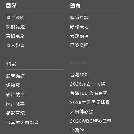
國際
體育
寰宇要聞
籃球風雲
熱搜話題
野球天地
東協萬象
大運動場
奇人妙事
巴黎奧運
知影
台灣100
影音頻道
2026九合一大選
鴿知窩
台灣100 公益專區
影片故事
2026世界盃足球賽
圖片故事
大廚傳心法
攝影筆記
2026WBC精彩直擊
米其林大廚影音
良醫說