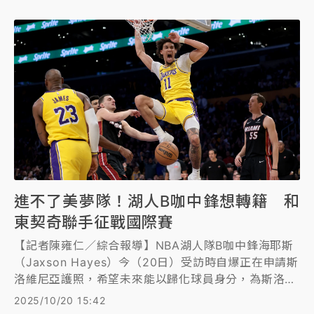
進不了美夢隊！湖人B咖中鋒想轉籍 和
東契奇聯手征戰國際賽
【記者陳雍仁／綜合報導】NBA湖人隊B咖中鋒海耶斯
（Jaxson Hayes）今（20日）受訪時自爆正在申請斯
洛維尼亞護照，希望未來能以歸化球員身分，為斯洛維
尼亞男籃效力，和湖人超級球星東契奇（Luka
2025/10/20 15:42
Doncic）繼續聯手，一起征戰國際賽。