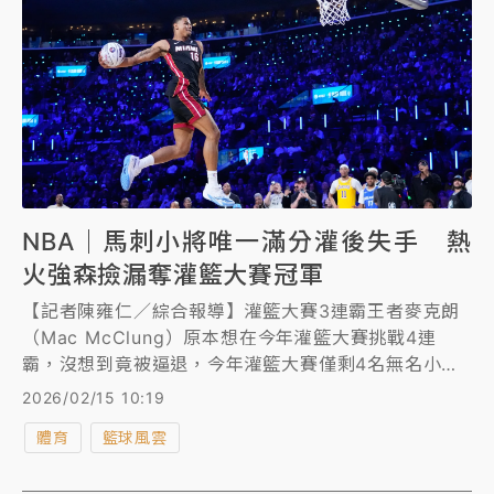
NBA｜馬刺小將唯一滿分灌後失手 熱
火強森撿漏奪灌籃大賽冠軍
【記者陳雍仁／綜合報導】灌籃大賽3連霸王者麥克朗
（Mac McClung）原本想在今年灌籃大賽挑戰4連
霸，沒想到竟被逼退，今年灌籃大賽僅剩4名無名小卒
參賽，最後由馬刺的布萊恩（Carter Bryant）與熱火
2026/02/15 10:19
的強森（Keshad Johnson）進入決賽，布萊恩雖在決
體育
籃球風雲
賽首灌演出唯一滿分灌籃，豈料第2灌頻失手，被強森
撿漏奪下灌籃大賽冠軍。