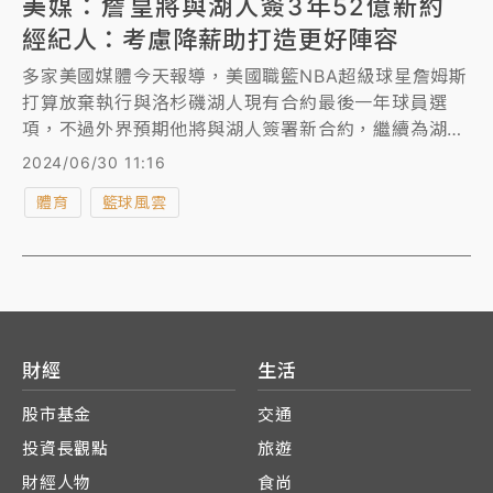
美媒：詹皇將與湖人簽3年52億新約
經紀人：考慮降薪助打造更好陣容
多家美國媒體今天報導，美國職籃NBA超級球星詹姆斯
打算放棄執行與洛杉磯湖人現有合約最後一年球員選
項，不過外界預期他將與湖人簽署新合約，繼續為湖人
效力。
2024/06/30 11:16
體育
籃球風雲
財經
生活
股市基金
交通
投資長觀點
旅遊
財經人物
食尚