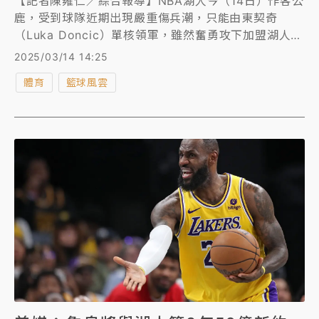
【記者陳雍仁／綜合報導】NBA湖人今（14日）作客公
鹿，受到球隊近期出現嚴重傷兵潮，只能由東契奇
（Luka Doncic）單核領軍，雖然奮勇攻下加盟湖人以
來的新高45分，但還是白忙一場，最終以106比126吞
2025/03/14 14:25
3連敗，湖人先發中鋒蘭恩（Alex Len）糟糕表現，更
體育
籃球風雲
是引來名人堂球星「大嘴」米勒（Reggie Miller）重
話批評。