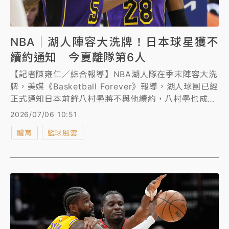
NBA｜湖人陣容大洗牌！日本球星獲不
續約通知 今夏離隊第6人
【記者陳雍仁／綜合報導】NBA湖人隊在季末陣容大洗
牌，美媒《Basketball Forever》報導，湖人球團已經
正式通知日本前鋒八村壘將不與他續約，八村壘也成為
今夏繼「詹皇」詹姆斯（LeBron James）後，第6位
2026/07/06 10:51
確定離開湖人的球員。
體育
籃球風雲