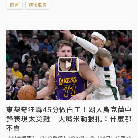
體育
籃球風雲
東契奇狂轟45分做白工！湖人烏克蘭中
鋒表現太災難 大嘴米勒狠批：什麼都
不會