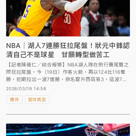
NBA｜湖人7連勝狂拉尾盤！狀元中鋒認
清自己不是球星 甘願轉型做苦工
【記者陳雍仁／綜合報導】NBA湖人隊在例行賽尾聲之
際狂拉尾盤，今（19日）作客火箭，再以124比116奪
勝，近期拉出一波7連勝，排名竄升西區第3，這波7連
勝期間，除了陣中3巨頭表現精采，狀元中鋒艾頓
2026/03/19 14:58
（Deandre Ayton）自爆認清自己「不是球星」，開
體育
籃球風雲
始放下身段，甘願在禁區做苦工，也成為隱形功臣。