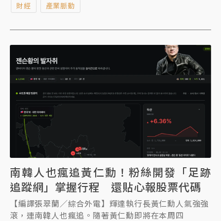
財經
產業脈動
南韓人也瘋追黃仁勳！粉絲開發「足跡
追蹤網」掌握行程 還貼心報股票代碼
【編譯張翠蘭／綜合外電】輝達執行長黃仁勳人氣強強
滾，連南韓人也瘋追。隨著黃仁勳即將在本周四