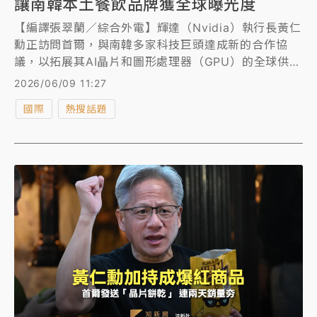
讓南韓本土餐飲品牌獲全球曝光度
【編譯張翠蘭／綜合外電】輝達（Nvidia）執行長黃仁
勳正訪問首爾，與南韓多家科技巨頭達成新的合作協
議，以拓展其AI晶片和圖形處理器（GPU）的全球供應
鏈，但他在行程頭3天四處吃透透，大啖烤豬五花肉配
2026/06/09 11:27
燒啤、泡菜冷麵、人參雞湯和炸雞，為南韓本土美食品
國際
熱搜話題
牌帶來意想不到的全球宣傳效應。