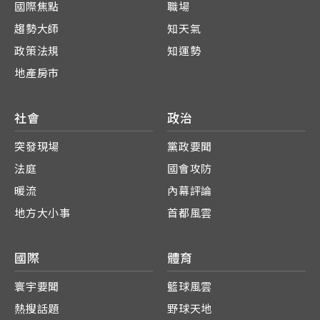
國際焦點
職場
趨勢大師
知天氣
政策法規
知運勢
地產房市
社會
政治
突發現場
黨政要聞
法庭
國會攻防
暖流
內幕評論
地方大小事
首都風雲
國際
體育
寰宇要聞
籃球風雲
熱搜話題
野球天地