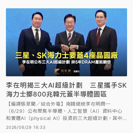
李在明揭三大AI超級計劃 三星攜手SK
海力士擲800兆韓元蓋半導體園區
【編譯張翠蘭／綜合外電】南韓總統李在明周一
（6/29）公布聚焦半導體、人工智慧（AI）資料中心
和實體AI（physical AI）投資的三大超級計劃，其中
三星電子和SK海力士將投資800兆韓元（約16.51兆台
2026/06/29 16:33
幣）建造半導體產業園區。同時，南韓也預計在5年內