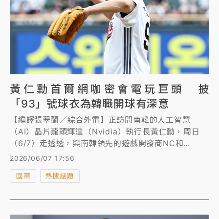
黃仁勳首爾網咖密會電玩巨頭 披
「93」號球衣為韓職開球有深意
【編譯張翠蘭／綜合外電】正訪問南韓的人工智慧
（AI）晶片龍頭輝達（Nvidia）執行長黃仁勳，周日
（6/7）走透透，與南韓領先的遊戲開發商NC和
Krafton舉行一連串高規格會晤，凸顯輝達對遊戲產業
2026/06/07 17:56
的日益重視，視其為開發實體AI（Physical AI）的戰
國際
熱搜話題
略合作夥伴。這位人氣商業領袖還受邀為一場職棒比賽
開球。