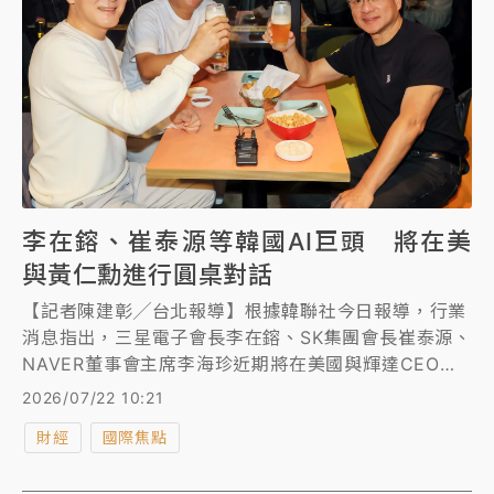
李在鎔、崔泰源等韓國AI巨頭 將在美
與黃仁勳進行圓桌對話
【記者陳建彰╱台北報導】根據韓聯社今日報導，行業
消息指出，三星電子會長李在鎔、SK集團會長崔泰源、
NAVER董事會主席李海珍近期將在美國與輝達CEO黃
仁勳進行圓桌對話。
2026/07/22 10:21
財經
國際焦點