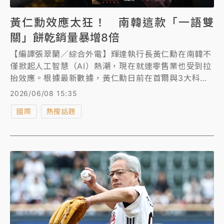
黃仁勳效應太狂！ 南韓這款「一語雙
關」餅乾銷量暴增8倍
【編譯張翠蘭／綜合外電】輝達執行長黃仁勳在南韓不
僅掀起人工智慧（AI）熱潮，現在就連零售業也受到拉
抬效應。根據最新數據，黃仁勳日前在首爾與3大科技
巨頭餐敘期間向民眾發送的一款餅乾，產品的網路搜尋
2026/06/08 15:35
量隨之激增，銷量也暴增8倍。
國際
熱搜話題