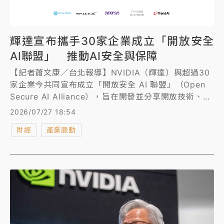
輝達宣布攜手30家企業成立「開放安全
AI聯盟」 推動AI安全與保障
【記者蕭文康／台北報導】NVIDIA（輝達）與超過30
家企業今共同宣布成立「開放安全 AI 聯盟」（Open
Secure AI Alliance），旨在開發並分享開放技術、方
法與工具，以在 AI時代保護軟體與 AI代理的倡議。創
2026/07/27 18:54
始成員還包括 Adobe、Capital One、思科、
財經
產業脈動
CrowdStrike、戴爾科技集團、IBM、Linux
Foundation、微軟、OpenClaw、Salesforce、SAP
與 SpaceXAI等企業，正致力於建構並分享用於保護軟
體與代理的方法與工具。