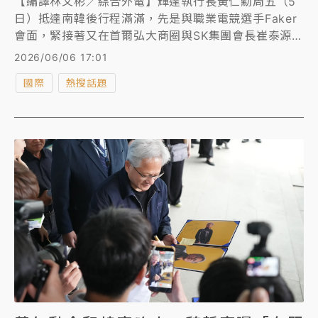
【編譯林文彬／綜合外電】輝達執行長黃仁勳周五（5
日）抵達南韓後行程滿滿，先是與職業電競選手Faker
會面，緊接著又在首爾弘大商圈與SK集團會長崔泰源等
企業領袖共進晚餐，周六則參加錄製南韓熱門綜藝脫口
2026/06/06 17:01
秀「You Quiz on the Block」。根據You Quiz on
國際
熱搜話題
the Block官方帳號上傳的影片，黃仁勳竟然在錄節目
時跳起了舞。