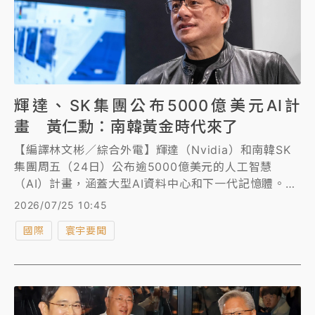
輝達、SK集團公布5000億美元AI計
畫 黃仁勳：南韓黃金時代來了
【編譯林文彬／綜合外電】輝達（Nvidia）和南韓SK
集團周五（24日）公布逾5000億美元的人工智慧
（AI）計畫，涵蓋大型AI資料中心和下一代記憶體。輝
達執行長黃仁勳表示，南韓黃金時代已來臨。
2026/07/25 10:45
國際
寰宇要聞