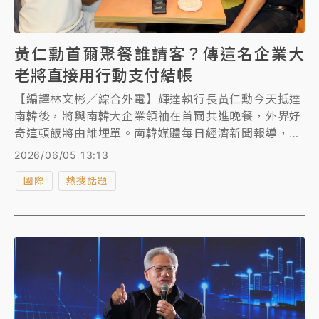
黃仁勳首爾聚餐誰請客？傳這名企業大
老將直接用行動支付結帳
【編譯林文彬／綜合外電】輝達執行長黃仁勳今天抵達
南韓後，將與南韓大企業領袖在首爾共進晚餐，外界好
奇這頓飯將由誰埋單。南韓媒體每日經濟新聞報導，
Naver會長李海珍將直接透過Naver Pay支付終端機付
2026/06/05 13:13
款。
國際
熱搜話題