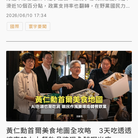
滑近10個百分點，政黨支持率也翻轉，在野黨國民力量
支持率超越執政黨共同民主黨，是一年多來首見。
2026/06/10 17:34
國際
寰宇要聞
黃仁勳首爾美食地圖全攻略 3天吃透透