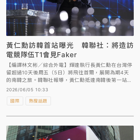
黃仁勳訪韓首站曝光 韓聯社：將造訪
電競隊伍T1會見Faker
【編譯林文彬／綜合外電】輝達執行長黃仁勳在台灣停
留超過10天後周五（5日）將飛往首爾，展開為期4天
的南韓之旅。韓聯社報導，黃仁勳抵達南韓後第一站是
電競隊伍T1經營的網咖，隨後再與SK集團會長崔泰源
2026/06/05 10:33
等南韓企業領袖共進晚餐。
國際
熱搜話題