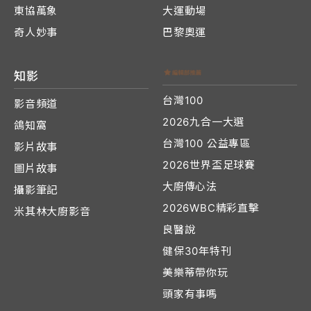
東協萬象
大運動場
奇人妙事
巴黎奧運
知影
台灣100
影音頻道
2026九合一大選
鴿知窩
台灣100 公益專區
影片故事
2026世界盃足球賽
圖片故事
大廚傳心法
攝影筆記
2026WBC精彩直擊
米其林大廚影音
良醫說
健保30年特刊
美樂蒂帶你玩
頭家有事嗎