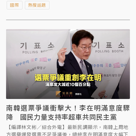
國際
熱搜話題
把首爾都會區晶圓廠的DRAM產能翻倍。
南韓選票爭議衝擊大！李在明滿意度驟
降 國民力量支持率超車共同民主黨
【編譯林文彬／綜合外電】最新民調顯示，南韓上周地
方選舉爆發選票不足爭議後，總統李在明滿意度大幅下