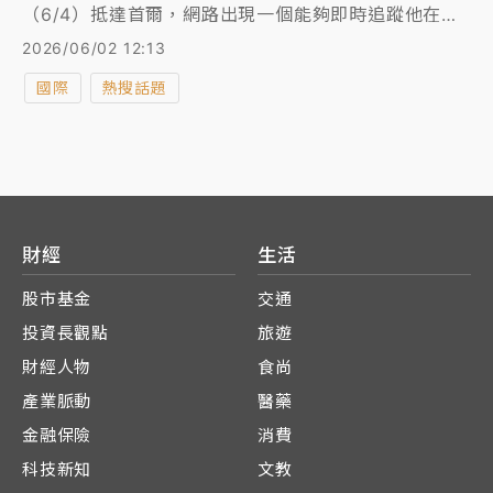
（6/4）抵達首爾，網路出現一個能夠即時追蹤他在南
韓境內行蹤的私人開發網站，引發關注。該站還同時提
2026/06/02 12:13
供相關上市公司的相關股票資訊。
國際
熱搜話題
財經
生活
股市基金
交通
投資長觀點
旅遊
財經人物
食尚
產業脈動
醫藥
金融保險
消費
科技新知
文教