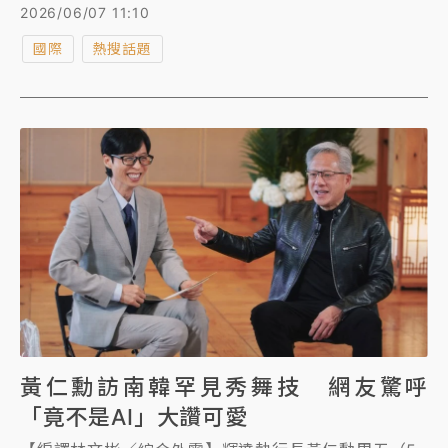
威媒體彭博也稱黃仁勳更像是搖滾明星而非科技高層。
2026/06/07 11:10
「仁來瘋」去年已席捲南韓，歸納今年更盛的原因，除
國際
熱搜話題
了「巨星」魅力、親民的行銷手法，還有他牽動南韓AI
半導體命脈以及對跨國的「AI同盟」期待。
黃仁勳訪南韓罕見秀舞技 網友驚呼
「竟不是AI」大讚可愛