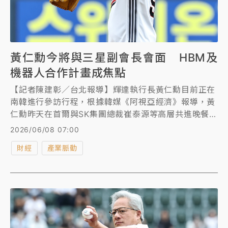
黃仁勳今將與三星副會長會面 HBM及
機器人合作計畫成焦點
【記者陳建彰／台北報導】輝達執行長黃仁勳目前正在
南韓進行參訪行程，根據韓媒《阿視亞經濟》報導，黃
仁勳昨天在首爾與SK集團總裁崔泰源等高層共進晚餐期
間確認，他今天將與三星電子副會長全永鉉會面。
2026/06/08 07:00
財經
產業脈動