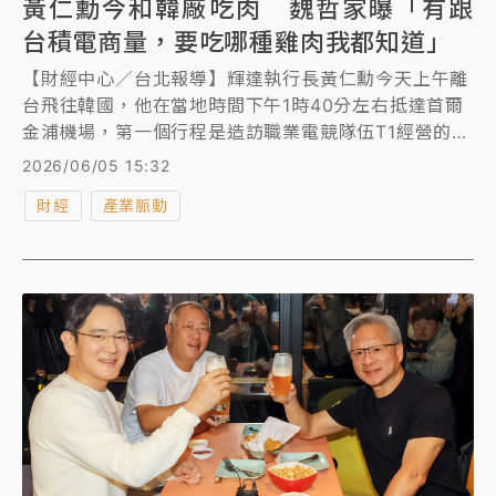
黃仁勳今和韓廠吃肉 魏哲家曝「有跟
台積電商量，要吃哪種雞肉我都知道」
【財經中心／台北報導】輝達執行長黃仁勳今天上午離
台飛往韓國，他在當地時間下午1時40分左右抵達首爾
金浦機場，第一個行程是造訪職業電競隊伍T1經營的網
咖「T1 Base Camp」，與T1隊長「Faker」（李相
2026/06/05 15:32
赫）和其他成員會面，晚上將在首爾弘大站附近知名烤
財經
產業脈動
肉餐廳Hyungnim Jeoyo，與SK集團會長崔泰源、現
代汽車集團會長鄭義宣、LG集團會長具光謨和Naver會
長李海珍共進晚餐。