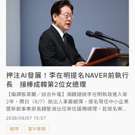
押注AI發展！李在明提名NAVER前執行
長 接棒成韓第2位女總理
【編譯張翠蘭／綜合外電】南韓總統李在明執政進入第
2年，周日（6/7）拋出人事震撼彈，提名現任中小企業
暨新創事業部長韓聖淑出任新任國務總理。若提名案獲
國會批准，韓聖淑將成為南韓史上第2位女性國務總
2026/06/07 15:57
理。
國際
寰宇要聞