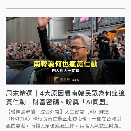
周末精選｜4大原因看南韓民眾為何瘋追
黃仁勳 財富密碼、盼奠「AI同盟」
【編譯張翠蘭／綜合外電】人工智慧（AI）輝達
（NVIDIA）執行長黃仁勳正走訪南韓，一如在台灣引
起的風潮，南韓民眾也瘋狂追捧，其高人氣就連財經權