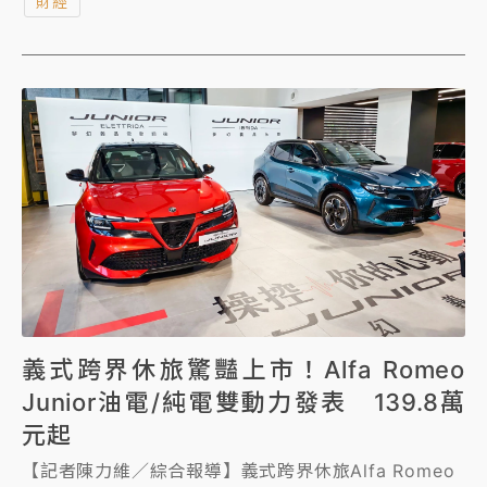
財經
的獲利總計高達2056萬餘元，霸氣回嗆酸民拿出對帳
單、「比我強再來酸」，直言「就公開這些就好，免得
嚇到酸民」。他也大方分享自己「帳上淨值不等於流動
性」的財富心法，盼投資人能更關注長期的資產配置與
風險控管。
義式跨界休旅驚豔上市！Alfa Romeo
Junior油電/純電雙動力發表 139.8萬
元起
【記者陳力維／綜合報導】義式跨界休旅Alfa Romeo