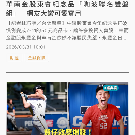
華南金股東會紀念品「咖波聯名雙盤
組」 網友大讚可愛實用
【記者林巧雁／台北報導】中鋼股東會今年紀念品打破
慣例變成7-11的50元商品卡，讓許多投資人棄股，幸而
金融股永豐金與華南金依然不讓股民失望，永豐金日前
公布紀念品為實用的永豐幸福毯，華南金則維持往年可
2026/03/31 10:01
愛風，贈送47.1萬股東「咖波聯名限定雙盤組」。
財經
金融保險