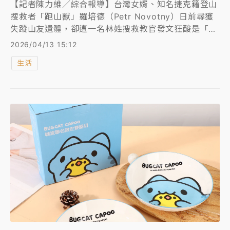
【記者陳力維／綜合報導】台灣女婿、知名捷克籍登山
搜救者「跑山獸」羅培德（Petr Novotny）日前尋獲
失蹤山友遺體，卻遭一名林姓搜救教官發文狂酸是「賞
金獵人」，結果該名教官言論反遭砲轟、引發社會譁
2026/04/13 15:12
然。對此，有網友分析指出，跑山獸之所以遭到攻訐，
生活
是因為他憑藉「科技數據」與「自媒體」的降維打擊，
將搜救過程全透明化，無意間掀翻了傳統山難搜救圈長
期依賴資訊不對稱所建立的「和諧生態系」，扯下既得
利益者的遮羞布，擋人財路。更牽扯出消防署高達7.5
億元的山域救援計畫，消防署為此緊急出面回應，強調
已交由政風調查，且絕不會刻意排除特定人員參與救
援。