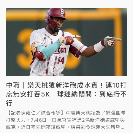
中職｜樂天桃猿新洋砲成水貨！連10打
席無安打吞5K 球迷納悶問：到底行不
行
【記者陳雍仁／綜合報導】中職樂天桃猿為了補強團隊
打擊火力，7月6日一口氣官宣補進2名新洋砲道威聖與
威克，近日率先開箱道威聖，結果卻令球迷大失所望，