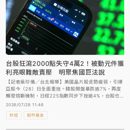
台股狂瀉2000點失守4萬2！被動元件獲
利亮眼難敵賣壓 明聚焦國巨法說
【記者吳珍儀／台北報導】美國晶片股走勢疲弱，引爆
亞股今（28）日全面重挫。韓股開盤暴跌逾7%，再度
觸發熔斷機制，日經225指數同步下挫逾4%，台股也
難逃賣壓，加權指數開低重挫逾1600點，盤中跌幅一
2026/07/28 11:46
度擴大超過2000點，跌破4萬2000點整數關卡，市場
財經
股市基金
恐慌情緒快速升溫。