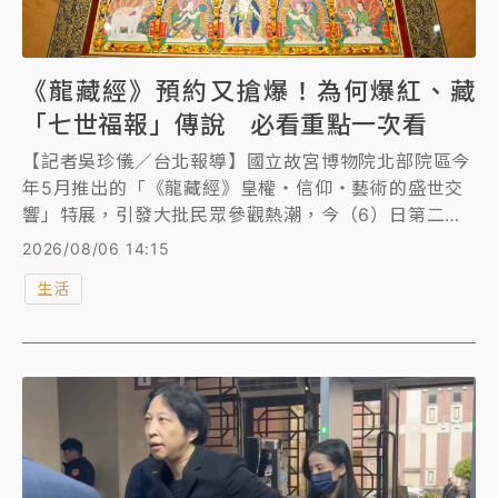
《龍藏經》預約又搶爆！為何爆紅、藏
「七世福報」傳說 必看重點一次看
【記者吳珍儀／台北報導】國立故宮博物院北部院區今
年5月推出的「《龍藏經》皇權・信仰・藝術的盛世交
響」特展，引發大批民眾參觀熱潮，今（6）日第二檔
父親節檔期應觀眾而登場，並且試辦預約制。而原訂上
2026/08/06 14:15
午9時開賣，人潮大爆滿甚至引發一度大當機。《龍藏
生活
經》除了展現清初宮廷工藝的精湛技藝與美學成就，也
讓「七世福報」再成為話題，《知新聞》帶您了解這場
「盛事特展」來歷。