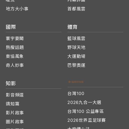
地方大小事
首都風雲
國際
體育
寰宇要聞
籃球風雲
熱搜話題
野球天地
東協萬象
大運動場
奇人妙事
巴黎奧運
知影
台灣100
影音頻道
2026九合一大選
鴿知窩
台灣100 公益專區
影片故事
2026世界盃足球賽
圖片故事