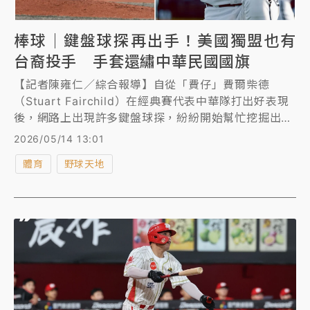
棒球｜鍵盤球探再出手！美國獨盟也有
台裔投手 手套還繡中華民國國旗
【記者陳雍仁／綜合報導】自從「費仔」費爾柴德
（Stuart Fairchild）在經典賽代表中華隊打出好表現
後，網路上出現許多鍵盤球探，紛紛開始幫忙挖掘出更
多美國華裔球員，今（14日）美國獨立聯盟美國協會
2026/05/14 13:01
（American Association）賽季開打，有網友
體育
野球天地
「jengibre」發現該聯盟所屬的芝加哥狗隊也有一位台
裔投手Eric Lin，並將相關背景介紹分享到台灣論壇網
站PTT。