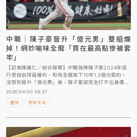
中職｜陳子豪晉升「億元男」整組爛
掉！網妙喻味全龍「買在最高點慘被套
牢」
【記者陳雍仁／綜合報導】中職強棒陳子豪2024年底
行使自由球員權利，和味全龍簽下10年1.3億元鉅約，
沒想到晉升「億元男」後，陳子豪卻完全打不出身價，
連2年打擊表現都呈現雪崩式下滑，網友以現在正夯的
2026/04/30 08:27
股市妙喻味全龍的尷尬處境「買在最高點，現在股價腰
體育
野球天地
斬，慘被套牢」。