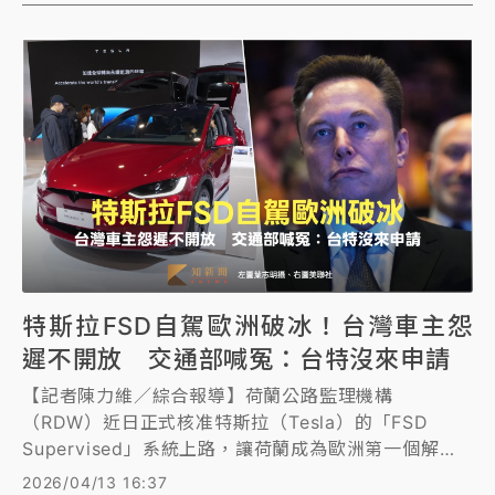
出，此次災情肇因於高層輕忽系統整併的風險，不僅導
致基層員工日夜加班，壓力爆表在辦公室崩潰痛哭，更
可能引發內部離職潮與人事大地震。
特斯拉FSD自駕歐洲破冰！台灣車主怨
遲不開放 交通部喊冤：台特沒來申請
【記者陳力維／綜合報導】荷蘭公路監理機構
（RDW）近日正式核准特斯拉（Tesla）的「FSD
Supervised」系統上路，讓荷蘭成為歐洲第一個解禁
該功能的國家，也叩關歐盟全面開放。此消息引起台灣
2026/04/13 16:37