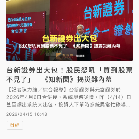
台新證券出大包！股民怒吼「買到股票
不見了」 《知新聞》揭災難內幕
【記者陳力維／綜合報導】台新證券與元富證券於
2026年4月6日合併後，系統屢傳災情，昨（4/14）日
甚至爆出系統大出包，投資人下單時系統異常忙碌導致
重複成交，今天還有投資人表示一早發現庫存遭「回
2026/04/15 16:48
溯」、已買進股票消失的荒唐狀況，PO網怒吼表達強
財經
烈不滿。金管會對此出面定調，若投資人權益因此受
損，券商須負起全責。此外，《知新聞》獨家消息指