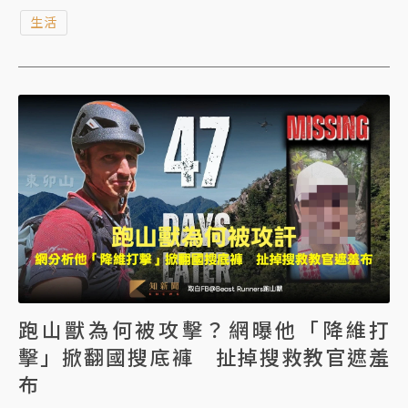
電動車主熱烈討論，不少人質疑台灣政府為何遲遲不放
生活
寬法規限制、不肯開放？對此，交通部回應車主陳情時
澄清，台灣早於2025年2月就已核定相關的新技術審查
規範，目前法規環境已經就緒，然而台灣特斯拉至今
「尚未正式遞件申請」。網友恍然大悟，這可能才是
FSD遲遲未能登台的真正主因。
跑山獸為何被攻擊？網曝他「降維打
擊」掀翻國搜底褲 扯掉搜救教官遮羞
布