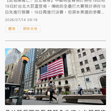
【記者陳雍仁／台北報導】中職明星賽預計將在18日和
19日於台北大巨蛋登場，傳統的全壘打大賽預計將在18
日先進行預賽，19日再進行決賽，但原本票選的參賽名
單卻出現大洗牌，票選前8的球員最終僅剩2人參賽，引
2026/07/14 09:19
發球迷不滿：「乾脆取消算了！」
體育
野球天地