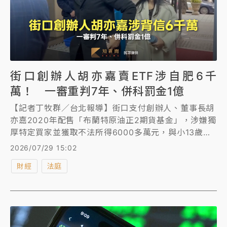
街口創辦人胡亦嘉賣ETF涉自肥6千
萬！ 一審重判7年、併科罰金1億
【記者丁牧群／台北報導】街口支付創辦人、董事長胡
亦嘉2020年配售「布蘭特原油正2期貨基金」，涉嫌獨
厚特定買家並獲取不法所得6000多萬元，與小13歲的
妻子莊郁琳等人被依《證交法》特別背信等罪起訴。台
2026/07/29 15:02
北地院去年5月開庭時，胡亦嘉對蒞庭的女檢察官陳思
財經
法庭
荔「比中指」，陳思荔請法官量刑時審酌胡亦嘉犯後態
度惡劣。北院今下午依違反《證交法》重判胡亦嘉7
年、併科罰金1億元，偽造文書6月，得易科罰金18萬，
胡妻莊郁琳無罪。全案可上訴。