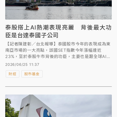
泰股搭上AI熱潮表現亮麗 背後最大功
臣是台達泰國子公司
【記者陳建彰／台北報導】泰國股市今年的表現成為東
南亞市場的一大亮點，該國SET指數今年漲幅達近
23%，至於泰股牛市背後的功臣，主要也是跟全球AI熱
潮有關。
2026/06/25 11:37
財經
股市基金