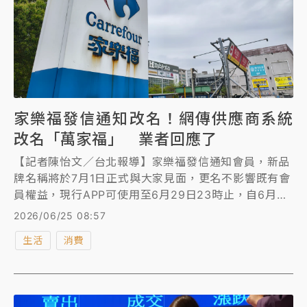
家樂福發信通知改名！網傳供應商系統
改名「萬家福」 業者回應了
【記者陳怡文／台北報導】家樂福發信通知會員，新品
牌名稱將於7月1日正式與大家見面，更名不影響既有會
員權益，現行APP可使用至6月29日23時止，自6月30
日上午6時起，將正式啟用全新品牌APP；不過昨晚傳
2026/06/25 08:57
出家樂福內部供應商系統改名為「萬家福」線上商城，
生活
消費
是新名字的可能性相當高，對此，家樂福不承認也不否
認，僅回應「因受到境內法規與合約限制，6月30日前
不能提及新名稱，7月1日起不能再使用舊名稱」。