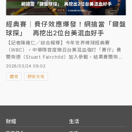
經典賽｜費仔效應爆發！網搶當「鍵盤
球探」 再挖出2位台美混血好手
【記者陳雍仁／綜合報導】今年世界棒球經典賽
（WBC），中華隊首度徵召台美混血強打「費仔」費
爾柴德（Stuart Fairchild）加入參戰，結果費爾柴德
以精彩表現在台瘋狂圈粉，如今費仔效應爆發，網友們
2026/03/24 09:02
紛紛當起「鍵盤球探」，現在又挖出兩位年輕的台美混
體育
野球天地
血好手。
財經
生活