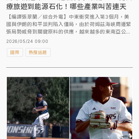
療旅遊到能源石化！哪些產業叫苦連天
【編譯張翠蘭／綜合外電】中東衝突進入第3個月，美
國與伊朗的和平談判陷入僵局，由於荷姆茲海峽周邊緊
張局勢威脅到關鍵原料的供應，越來越多的東南亞公司
對於能源成本上漲和消費需求疲軟發出警告，從醫療旅
2026/05/24 09:00
遊、能源石化和零售業，這起石油危機對東南亞一些產
國際
熱搜話題
業的衝擊已陸續湧現。