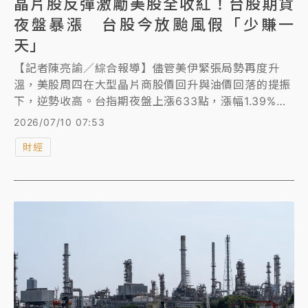
晶片股反彈激勵美股全收紅！台股期貨
夜盤暴漲 台股今放颱風假「少賺一
天」
【記者陳亮諭／綜合報導】儘管美伊緊張局勢再度升
溫，美股周四在大型晶片商股價回升與油價回落的提振
下，逆勢收高。台指期夜盤上漲633點，漲幅1.39%，
收46281點。 今天（10日）因巴威颱風來襲，台北市
2026/07/10 07:53
停班停課，台股集中及櫃買市場休市一天。網友在PTT
財經
股票版直呼「少賺一天」、「擋人財路啊」。