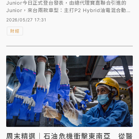
Junior今日正式登台發表，由總代理寶嘉聯合引進的
Junior，來台兩款車型：主打P2 Hybrid油電混合動力
的「Junior Ibrida」，以及強調極致性能的純電版
2026/05/27 17:31
「Junior Elettrica 280 Veloce」。售價方面，
財經
Junior Ibrida建議售價為139.8萬元（若搭配汰舊換新
與貨物稅減徵，為129.8萬元），純電版Junior
Elettrica 280 Veloce則為 189.8 萬元。這款新車不
僅展現了充滿新世代運動風格的義式設計美學，更完美
保留了品牌對操控樂趣的堅持。不過純電Junior的續航
里程，在NEDC測試方式下為滿電續航354公里，恐成
該車型短板。
周末精選｜石油危機衝擊東南亞 從醫