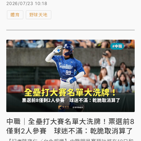
目前出賽6場，合計21打數僅3安，打擊率只有0.143，
2026/07/23 10:18
還沒有任何長打，昨（22日）慘被移出中心打線，還是
體育
野球天地
不見起色，讓球迷納悶問：「道威聖到底行不行？」
中職｜全壘打大賽名單大洗牌！票選前8
僅剩2人參賽 球迷不滿：乾脆取消算了