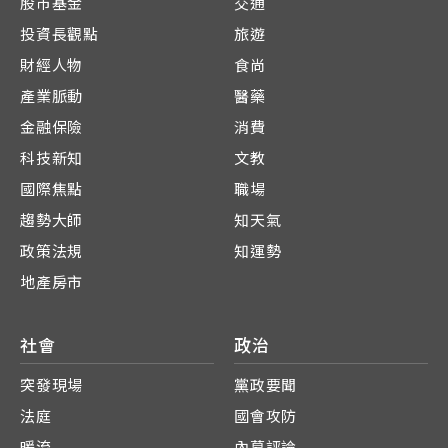
股市基金
交通
投資長觀點
旅遊
財經人物
食尚
產業脈動
醫藥
金融保險
消費
科技新知
文教
國際焦點
職場
趨勢大師
知天氣
政策法規
知運勢
地產房市
社會
政治
突發現場
黨政要聞
法庭
國會攻防
暖流
內幕評論