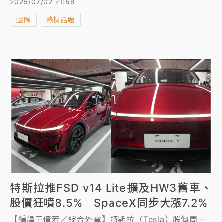
2026/07/02 21:58
一度下滑逾3%。
國際
熱搜話題
特斯拉推FSD v14 Lite擴及HW3舊車、
股價狂噴8.5% SpaceX同步大漲7.2%
【編譯于倩若／綜合外電】特斯拉（Tesla）股價周一