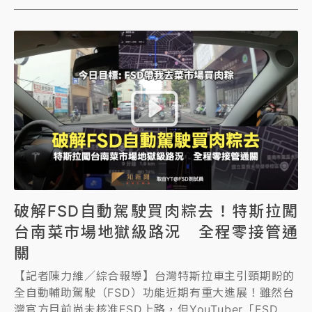
破解FSD自動駕駛買肉粽去！特斯拉闖
台南菜市場地獄級路況 全程零接管通
關
【記者陳力維／綜合報導】台灣特斯拉車主引頸期盼的
全自動輔助駕駛（FSD）功能近期有重大進展！雖然台
灣官方目前尚未核准FSD上路，但YouTuber「FSD測