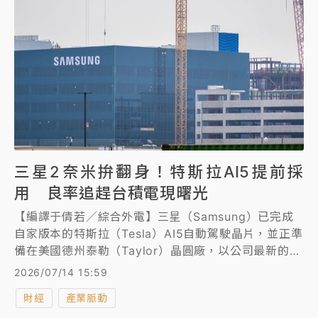
三星2奈米拚翻身！特斯拉AI5提前採
用 良率追趕台積電現曙光
【編譯于倩若／綜合外電】三星（Samsung）已完成
自家版本的特斯拉（Tesla）AI5自動駕駛晶片，並正準
備在美國德州泰勒（Taylor）晶圓廠，以公司最新的2
奈米製程投入生產。
2026/07/14 15:59
財經
產業脈動