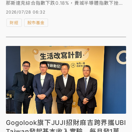
那斯達克綜合指數下跌0.18%，費城半導體指數下挫
2.23%、跌入更深的熊市，台積電ADR收盤跌1.07%。
2026/07/28 06:32
蘋果周一收盤市值升至4.948兆美元，超車輝達的
財經
股市基金
4.759兆美元，奪回市值王寶座。
Gogolook旗下JUJI招財麻吉跨界攜UBI
Taiwan發起基本收入實驗 每月發1萬