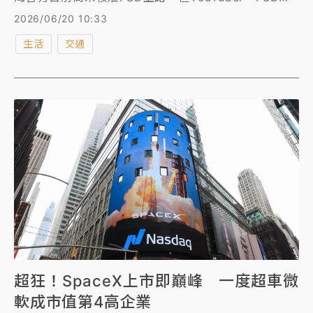
試員」日前實測破解啟用FSD，挑戰駛進人車混雜的台
2026/06/20 10:33
南傳統菜市場，FSD系統在這種「地獄級」的混亂路況
生活
交通
中達成駕駛人零接管通關，網友驚呼：「比『三寶』跟
老人自己開安全多了！」與此同時，特斯拉官方近日已
正式向車安中心遞交審查文件，積極爭取FSD合法在台
上路，並宣布將於6月底停止販售「一次性買斷方
案」。
超狂！SpaceX上市即巔峰 一度超車微
軟成市值第4高企業