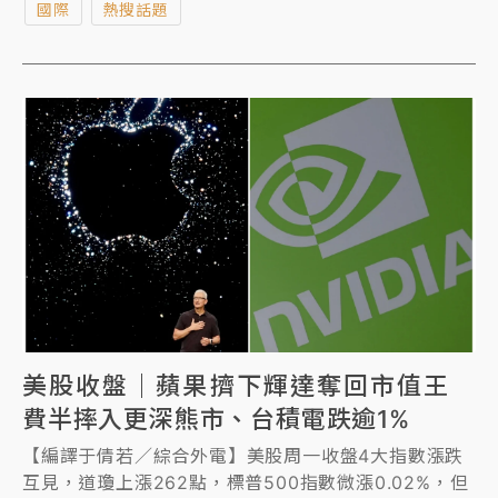
國際
熱搜話題
發展。
美股收盤｜蘋果擠下輝達奪回市值王
費半摔入更深熊市、台積電跌逾1%
【編譯于倩若／綜合外電】美股周一收盤4大指數漲跌
互見，道瓊上漲262點，標普500指數微漲0.02%，但