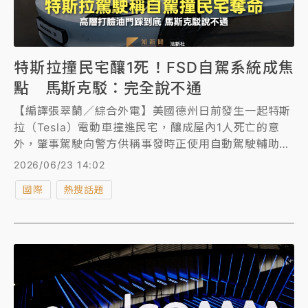
特斯拉撞民宅釀1死！FSD自駕系統成焦
點 馬斯克駁：完全說不通
【編譯張翠蘭／綜合外電】美國德州日前發生一起特斯
拉（Tesla）電動車撞進民宅，釀成屋內1人死亡的意
外，肇事駕駛向警方供稱事發時正使用自動駕駛輔助系
統。聯邦監管機構周一（6/22）表示已對此事件展開
2026/06/23 14:02
調查。但特斯拉高層公開質疑，駕駛疑似人為踩下加速
國際
熱搜話題
踏板，執行長馬斯克也指駕駛供詞「完全說不通」。