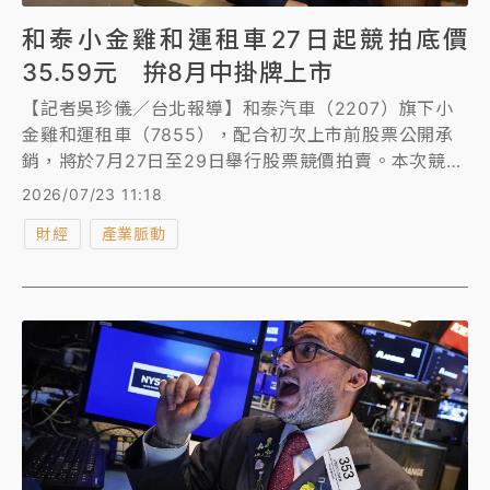
和泰小金雞和運租車27日起競拍底價
35.59元 拚8月中掛牌上市
【記者吳珍儀／台北報導】和泰汽車（2207）旗下小
金雞和運租車（7855），配合初次上市前股票公開承
銷，將於7月27日至29日舉行股票競價拍賣。本次競拍
底價為每股35.59元，採價高者優先得標，預計於7月
2026/07/23 11:18
31日開標，7月21日興櫃收盤均價為105.05元。
財經
產業脈動