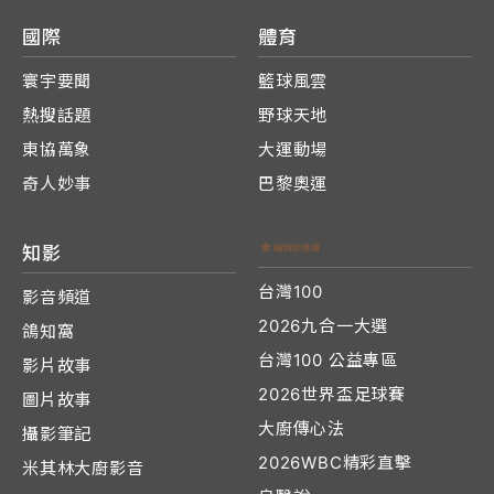
國際
體育
寰宇要聞
籃球風雲
熱搜話題
野球天地
東協萬象
大運動場
奇人妙事
巴黎奧運
知影
台灣100
影音頻道
2026九合一大選
鴿知窩
台灣100 公益專區
影片故事
2026世界盃足球賽
圖片故事
大廚傳心法
攝影筆記
2026WBC精彩直擊
米其林大廚影音