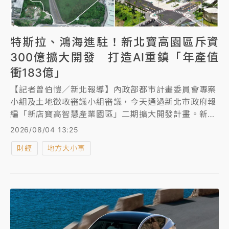
特斯拉、鴻海進駐！新北寶高園區斥資
300億擴大開發 打造AI重鎮「年產值
衝183億」
【記者曾伯愷／新北報導】內政部都市計畫委員會專案
小組及土地徵收審議小組審議，今天通過新北市政府報
編「新店寶高智慧產業園區」二期擴大開發計畫。新北
市政府預計投入300億元，以「平行擴充、垂直整合」
2026/08/04 13:25
方式，規劃整合一、二期9.4公頃園區面積，打造AI、
財經
地方大小事
智慧電動車與高階醫療器材等智慧型產業進駐。