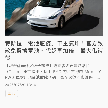
特斯拉「電池瘟疫」車主氣炸！官方致
歉免費換電池、代步車加倍 最大化補
償
【記者盧麗蓮／綜合報導】近來多名台灣特斯拉
（Tesla）車主指出，採用 BYD 刀片電池的 Model Y
RWD 車款出現電池故障代碼，甚至必須回廠維修。特
斯拉發出聲明表示深感抱歉，將對該批車輛進行完整檢
2026/07/29 13:16
修、電池換新，並提供補償方案、加倍全台維修代步車
生活
數量。