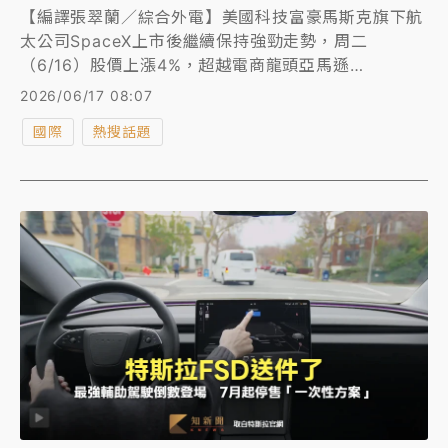
【編譯張翠蘭／綜合外電】美國科技富豪馬斯克旗下航
太公司SpaceX上市後繼續保持強勁走勢，周二
（6/16）股價上漲4%，超越電商龍頭亞馬遜
（Amazon），成為市值第5高的企業，盤中甚至一度
2026/06/17 08:07
超過軟體巨頭微軟（Microsoft）站上市值第4高。
國際
熱搜話題