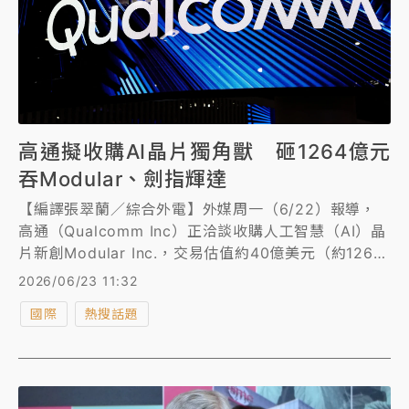
高通擬收購AI晶片獨角獸 砸1264億元
吞Modular、劍指輝達
【編譯張翠蘭／綜合外電】外媒周一（6/22）報導，
高通（Qualcomm Inc）正洽談收購人工智慧（AI）晶
片新創Modular Inc.，交易估值約40億美元（約1264
億元台幣）。分析指出，高通致力擴充產品線，並建立
2026/06/23 11:32
聯盟，以期成為市場領導者輝達的強力競爭對手。
國際
熱搜話題