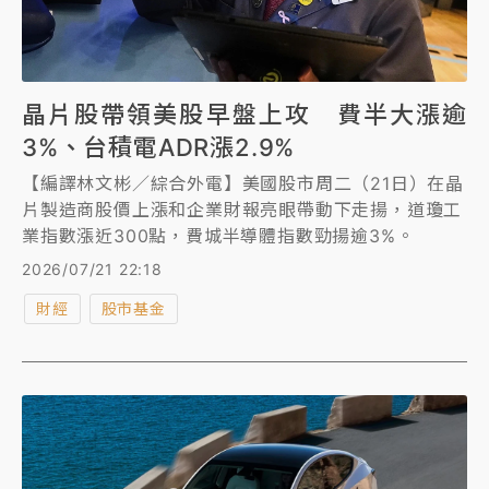
晶片股帶領美股早盤上攻 費半大漲逾
3%、台積電ADR漲2.9%
【編譯林文彬／綜合外電】美國股市周二（21日）在晶
片製造商股價上漲和企業財報亮眼帶動下走揚，道瓊工
業指數漲近300點，費城半導體指數勁揚逾3%。
2026/07/21 22:18
財經
股市基金