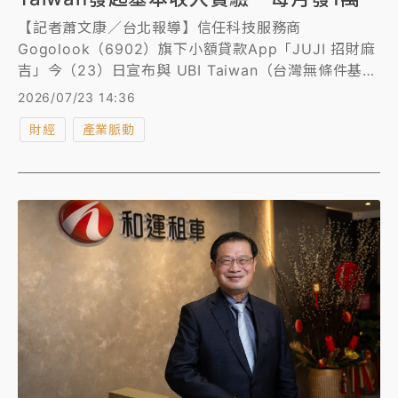
【記者蕭文康／台北報導】信任科技服務商
Gogolook（6902）旗下小額貸款App「JUJI 招財麻
吉」今（23）日宣布與 UBI Taiwan（台灣無條件基本
收入協會）展開跨界策略合作，共同啟動《生活改寫計
2026/07/23 14:36
畫》公益行動。此計畫將公開徵選特定多位受試者，每
財經
產業脈動
月無條件提供新台幣1萬元的基本生活補貼，為期1年。
透過科技金融與社會創新聯手，成為台灣首例由企業贊
助的基本收入實驗計畫。