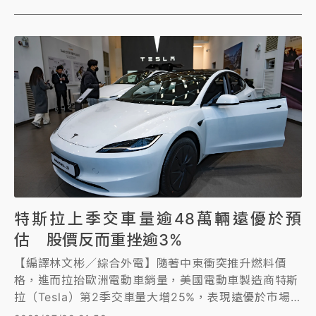
特斯拉上季交車量逾48萬輛遠優於預
估 股價反而重挫逾3%
【編譯林文彬／綜合外電】隨著中東衝突推升燃料價
格，進而拉抬歐洲電動車銷量，美國電動車製造商特斯
拉（Tesla）第2季交車量大增25%，表現遠優於市場
預期。不過，特斯拉股價周四（2日）早盤不漲反跌，