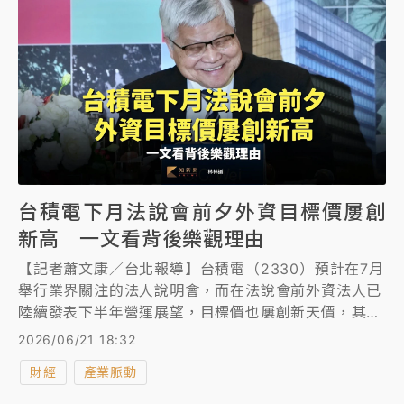
台積電下月法說會前夕外資目標價屢創
新高 一文看背後樂觀理由
【記者蕭文康／台北報導】台積電（2330）預計在7月
舉行業界關注的法人說明會，而在法說會前外資法人已
陸續發表下半年營運展望，目標價也屢創新天價，其
中，又以Alethia的3500元最高、麥格理證券調高至
2026/06/21 18:32
3380元、高盛證券則維持「買進」評等，目標價訂在
財經
產業脈動
2750元。