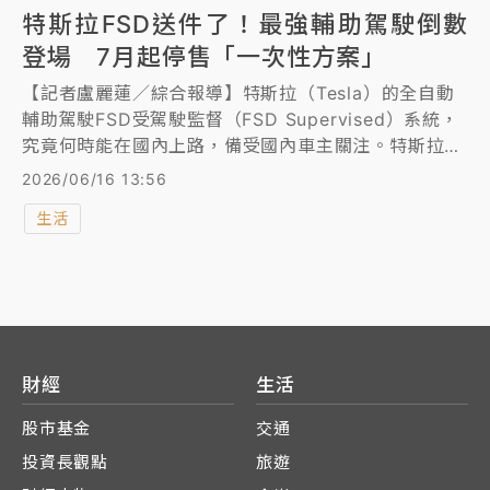
特斯拉FSD送件了！最強輔助駕駛倒數
登場 7月起停售「一次性方案」
【記者盧麗蓮／綜合報導】特斯拉（Tesla）的全自動
輔助駕駛FSD受駕駛監督（FSD Supervised）系統，
究竟何時能在國內上路，備受國內車主關注。特斯拉今
天宣布，本周已向車輛安全審驗中心（車安中心）遞交
2026/06/16 13:56
申請文件，將與交通部和車安中心合作，啟動後續相關
生活
新技術駕駛系統的審查流程。
財經
生活
股市基金
交通
投資長觀點
旅遊