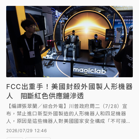
FCC出重手！美國封殺外國製人形機器
人 阻斷紅色供應鏈滲透
【編譯張翠蘭／綜合外電】川普政府周二（7/28）宣
布，禁止進口新型外國製造的人形機器人和四足機器
人，原因是這些機器人對美國國家安全構成「不可接受
的風險」。外媒分析，目前美國市面上的人形機器人大
2026/07/29 12:46
多是中國製造，新禁令是為保護美國的人工智慧（AI）