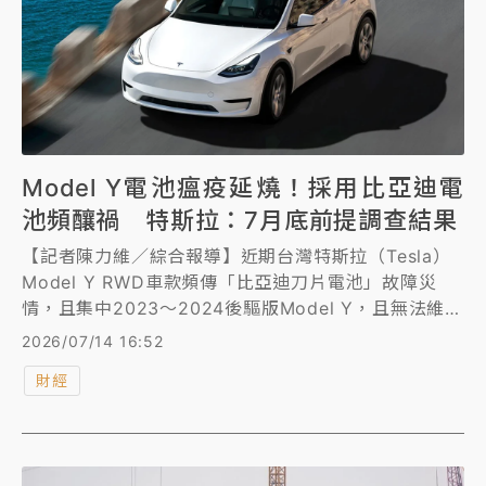
Model Y電池瘟疫延燒！採用比亞迪電
池頻釀禍 特斯拉：7月底前提調查結果
【記者陳力維／綜合報導】近期台灣特斯拉（Tesla）
Model Y RWD車款頻傳「比亞迪刀片電池」故障災
情，且集中2023～2024後驅版Model Y，且無法維
修、只能排隊苦等原廠保固更換，但待料需時超過一個
2026/07/14 16:52
月，還有台中車主在單一處維修廠就看到20輛以上後驅
財經
版Model Y電池故障待修，甚至傳出已有二手車商拒絕
收購這批Model Y的狀況，引發車主恐慌與關注。對
此，車輛安全審驗中心（車安中心）介入調查後，確認
特斯拉原廠已與電池供應商展開釐清。