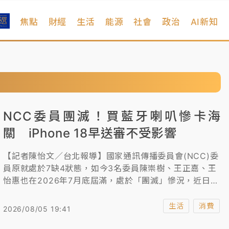
焦點
財經
生活
能源
社會
政治
AI新知
NCC委員團滅！買藍牙喇叭慘卡海
關 iPhone 18早送審不受影響
【記者陳怡文／台北報導】國家通訊傳播委員會(NCC)委
員原就處於7缺4狀態，如今3名委員陳崇樹、王正嘉、王
怡惠也在2026年7月底屆滿，處於「團滅」慘況，近日就
有民眾發生日本購買的藍芽喇叭寄回台，卻因為NCC沒大
人，無法核發進口許可證，卡在海關，針對外界強烈關注
生活
消費
2026/08/05 19:41
的iPhone 18是否能如期開賣？NCC透露，沒有機關首長