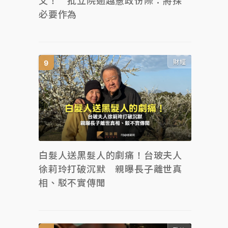
文！ 批立院逾越憲政份際：將採
必要作為
財經
白髮人送黑髮人的劇痛！台玻夫人
徐莉玲打破沉默 親曝長子離世真
相、駁不實傳聞