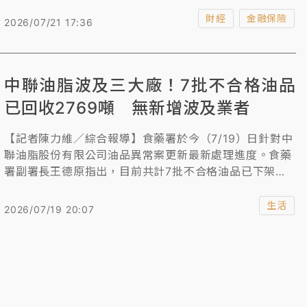
組獎金最高1萬8000元。
財經
金融保險
2026/07/21 17:36
中聯油脂波及三大廠！7批不合格油品
已回收2769噸 無新增波及業者
【記者陳力維／綜合報導】食藥署於今（7/19）日針對中
聯油脂股份有限公司油品異常案更新最新處理進度。食藥
署副署長王德原指出，目前共計7批不合格油品已下架回
收2769.3公噸，今未再新增不合格批次與受波及業者。
行政院長卓榮泰今預告明將公布問題油品檢驗報告。食藥
生活
2026/07/19 20:07
署指出，中聯供應福懋油脂、福壽及泰山的52件原油及
321件產品，檢驗工作已完成，明將公布結果。針對已預
防性下架的產品能否重新上架？須待整體資料彙整後決
定，尚無明確時程。