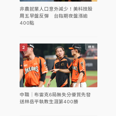
非農就業人口意外減少！美科技股
周五早盤反彈 台指期夜盤漲逾
400點
體育
中職｜布雷克6局無失分優質先發
送林岳平執教生涯第400勝