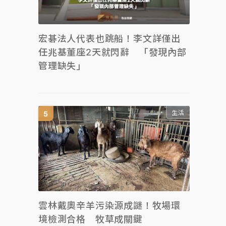
宏碁法人代表也跳船！李文詳僅出
任兆基董座2天就閃辭 「發現內部
管理缺失」
生活
雲林戴奧辛羊污染源成謎！牧場環
境檢測合格 牧草成關鍵