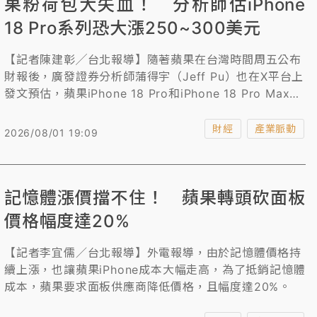
果粉荷包大失血！ 分析師估iPhone
18 Pro系列恐大漲250~300美元
【記者陳建彰╱台北報導】隨著蘋果在台灣時間周五公布
財報後，廣發證券分析師蒲得宇（Jeff Pu）也在X平台上
發文預估，蘋果iPhone 18 Pro和iPhone 18 Pro Max機
型最高可能漲價250~300美元（約8117至9740元台
幣）。
財經
產業脈動
2026/08/01 19:09
記憶體漲價擋不住！ 蘋果轉頭砍面板
價格幅度達20%
【記者李宜儒／台北報導】外電報導，由於記憶體價格持
續上漲，也讓蘋果iPhone成本大幅走高，為了抵銷記憶體
成本，蘋果要求面板供應商降低價格，且幅度達20%。