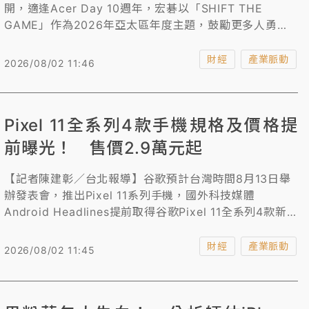
開，適逢Acer Day 10週年，宏碁以「SHIFT THE
GAME」作為2026年亞太區年度主題，鼓勵更多人勇於
突破框架、創造改變。今年活動同時也迎來宏碁成立50周
年的重要時刻，使2026年成為品牌發展史上極具意義的
財經
產業脈動
2026/08/02 11:46
一年。
Pixel 11全系列4款手機規格及價格提
前曝光！ 售價2.9萬元起
【記者陳建彰／台北報導】谷歌預計台灣時間8月13日舉
辦發表會，推出Pixel 11系列手機，國外科技媒體
Android Headlines提前取得谷歌Pixel 11全系列4款新
機的完整規格訊息，以及美國和歐洲市場的售價。此次曝
光的機種包括Google Pixel 11、Pixel 11 Pro、Pixel 11
財經
產業脈動
2026/08/02 11:45
Pro XL和Pixel 11 Pro Fold。