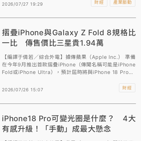
財經
產業脈動
2026/07/27 19:29
摺疊iPhone與Galaxy Z Fold 8規格比
一比 傳售價比三星貴1.94萬
【編譯于倩若／綜合外電】據傳蘋果（Apple Inc.） 準備
在今年9月推出首款摺疊iPhone（傳聞名稱可能是iPhone
Fold或iPhone Ultra），預計屆時將與iPhone 18 Pro及
iPhone 18 Pro Max一同亮相。消息指出，蘋果首款摺疊
iPhone在規格與設計上將與Galaxy Z Fold 8高度相似，
財經
2026/07/26 15:07
但售價可能高出約600美元（約1.94萬台幣）；此外，該
機可能配備幾乎難以察覺的摺痕、5.5吋外螢幕與約7.8吋
內螢幕、鈦金屬機身框架，以及Touch ID。
iPhone18 Pro可變光圈是什麼？ 4大
有感升級！「手動」成最大懸念