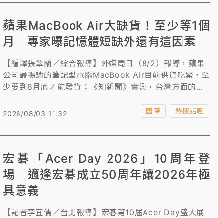
及代理人，進口核准函無法發出，但iphone18在先前已
完成審驗，廠商直接以型式認證審驗資料通關，暫不受影
蘋果MacBook Air大缺貨！至少等1個
響，8月1日起才開始辦進口送審就只能先收件，但若持續
缺員，iphone19可能就沒法進口上市。
月 專家曝記憶體短缺外還有這因素
【編譯張翠蘭／綜合報導】外媒周日（8/2）報導，蘋果
公司最暢銷的筆記型電腦MacBook Air目前供貨吃緊，至
少要到8月底才能發貨；《知新聞》實測，台灣方面的新
訂單也要等3周時間。專家指出，主要原因是整個產業的
記憶體晶片短缺所影響。此外，蘋果也正優先銷售入門款
國際
熱搜話題
2026/08/03 11:32
MacBook Pro，為秋季即將推出的M6晶片騰出空間，估
計新款MacBook Air還要過一段時間才會上市。有科技網
站指出，人工智慧（AI）資料中心的大量建設，排擠消費
宏碁「Acer Day 2026」10周年登
電子品。
場 適逢宏碁成立50周年讓2026年極
具意義
【記者李宜儒／台北報導】宏碁第10屆Acer Day盛大展