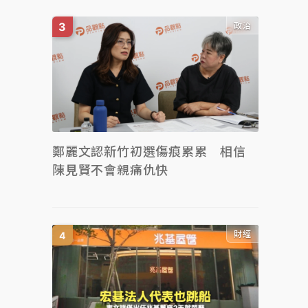
政治
鄭麗文認新竹初選傷痕累累 相信
陳見賢不會親痛仇快
財經