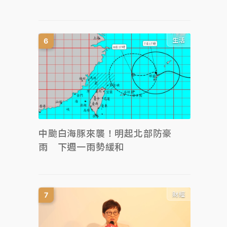
生活
中颱白海豚來襲！明起北部防豪
雨 下週一雨勢緩和
財經