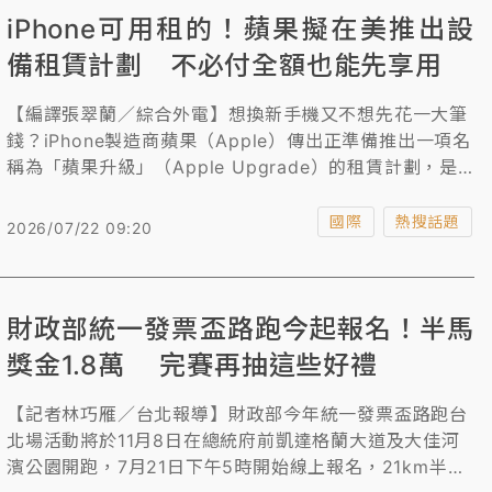
iPhone可用租的！蘋果擬在美推出設
備租賃計劃 不必付全額也能先享用
【編譯張翠蘭／綜合外電】想換新手機又不想先花一大筆
錢？iPhone製造商蘋果（Apple）傳出正準備推出一項名
稱為「蘋果升級」（Apple Upgrade）的租賃計劃，是
該公司有史以來對設備銷售方式的最大變革之一。該計劃
將先在美國推出。
國際
熱搜話題
2026/07/22 09:20
財政部統一發票盃路跑今起報名！半馬
獎金1.8萬 完賽再抽這些好禮
【記者林巧雁／台北報導】財政部今年統一發票盃路跑台
北場活動將於11月8日在總統府前凱達格蘭大道及大佳河
濱公園開跑，7月21日下午5時開始線上報名，21km半馬