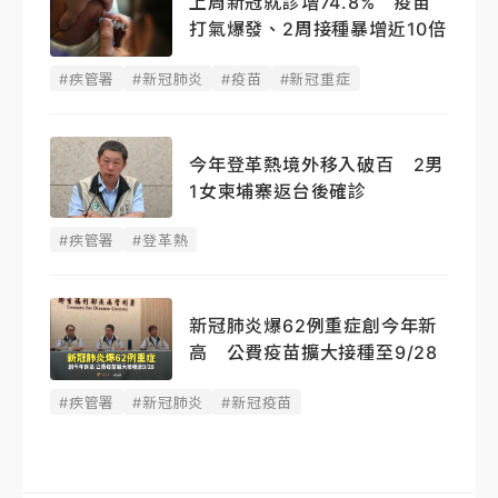
上周新冠就診增74.8% 疫苗
打氣爆發、2周接種暴增近10倍
#疾管署
#新冠肺炎
#疫苗
#新冠重症
今年登革熱境外移入破百 2男
1女柬埔寨返台後確診
#疾管署
#登革熱
新冠肺炎爆62例重症創今年新
高 公費疫苗擴大接種至9/28
#疾管署
#新冠肺炎
#新冠疫苗