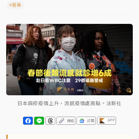
#醫藥
中颱白海豚進逼！台北喜來登圍籬傾倒砸傷人 民權西
路鷹架倒塌壓2車
有片｜
白海豚暴風圈逼近！新北淡水赫見龍捲風 榕樹
連根拔起
中颱白海豚風雨來了！中部以北防豪雨 今晚、明天影
響最劇烈
白海豚逼近！北市水門只出不進 未移置車輛最高罰
4800＋拖吊費
日本麻疹疫情上升，流感疫情處高點。法新社
APP
連結
訂閱