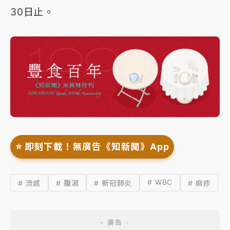
30日止。
⭐️ 即刻下載！無廣告《知新聞》App
# WBC
# 流感
# 腹瀉
# 新冠肺炎
# 麻疹