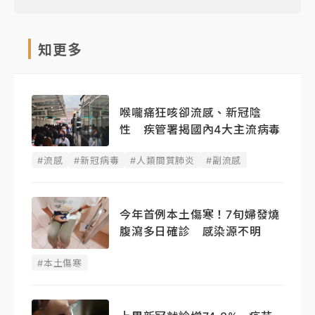
知更多
喉嚨痛狂咳卻流感、新冠陰
性 疾管署揭國內4大主流病毒
#流感
#新冠病毒
#人類間質肺炎
#副流感
今年首例本土傷寒！7旬婦發燒
腹瀉多日確診 感染源不明
#本土傷寒