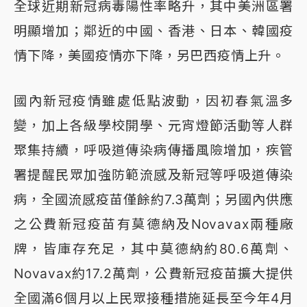
全球近期新冠病毒陽性率略升，其中美洲區署
明顯增加；鄰近的中國、香港、日本、韓國疫
情下降，美國疫情亦下降，另巴西疫情上升。
國內新冠疫情雖處低點波動，因初春氣溫多
變，加上各級學校開學、元宵燈節活動等人群
聚集持續，呼吸道傳染病傳播風險增加，疾管
署提醒民眾加強防範流感及新冠等呼吸道傳染
病，全國流感疫苗僅餘約7.3萬劑；另國內供應
之公費新冠疫苗有莫德納及Novavax兩種廠
牌，皆庫存充足，其中莫德納約80.6萬劑、
Novavax約17.2萬劑，公費新冠疫苗擴大提供
全國滿6個月以上民眾接種措施延長至今年4月