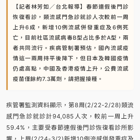
【記者林芳如／台北報導】春節連假後門診
恢復看診，類流感門急診就診人次較前一周
上升6成，新增10例流感併發重症及6例死
亡，目前社區流感病毒B型占比多於A型，兩
者共同流行。疾病管制署預估，國內流感疫
情這一兩周持平後降下，但日本及韓國疫情
仍處高點，中國及香港疫情上升，公費流感
疫苗僅餘約7.3萬劑，請把握接種。
疾管署監測資料顯示，第8周(2/22-2/28)類流
感門急診就診計94,085人次，較前一周上升
59.4%，主要受春節連假後門診恢復看診所影
響，上周(2/24-3/2)新增10例流感併發重症及