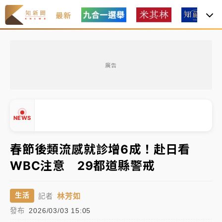
最新
油價持續凍漲！ 中油宣布下周一汽柴油價格維持不變
廣告
中颱白海豚進逼！台北喜來登圍籬傾倒砸傷人 民權西
路鷹架倒塌壓2車
有片｜
白海豚暴風圈逼近！新北淡水赫見龍捲風 榕樹
NEWS
連根拔起
中颱白海豚風雨來了！中部以北防豪雨 今晚、明天影
春節後類流感就診增6成！赴日看
響最劇烈
WBC注意 29都道縣警戒
▲
白海豚逼近！北市水門只出不進 未移置車輛最高罰
▼
4800＋拖吊費
林芳如
生活
記者
發布
2026/03/03 15:05
油價持續凍漲！ 中油宣布下周一汽柴油價格維持不變