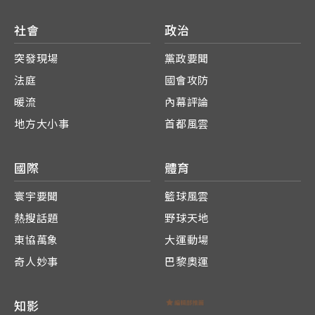
社會
政治
突發現場
黨政要聞
法庭
國會攻防
暖流
內幕評論
地方大小事
首都風雲
國際
體育
寰宇要聞
籃球風雲
熱搜話題
野球天地
東協萬象
大運動場
奇人妙事
巴黎奧運
知影