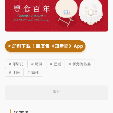
⭐️ 即刻下載！無廣告《知新聞》App
# 苯駢芘
# 颱風
# 巴威
# 新北消防局
# 中聯
# 輝達