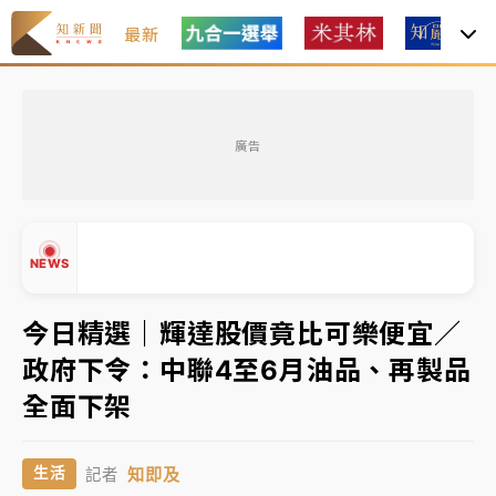
最新
女律師陳昱瑄詐慈濟10億！黃金158kg遭查扣畫面曝光
廣告
台積電殺35元、台股跌近300點 被動元件、低軌衛星
及載板皆走弱
NEWS
中信慈善基金會想增加董事人數！辜仲諒向法院聲請遭
駁 理由曝光
今日精選｜輝達股價竟比可樂便宜／
故宮《龍藏經》特展第2檔！今線上預約開賣一度塞車
周六起展出延長至晚上7時
政府下令：中聯4至6月油品、再製品
▲
全面下架
台東農業處長涉圖利渡假村！東檢抗告成功 今重開羈
▼
押庭
知即及
生活
記者
父親節泡湯了！中颱白海豚雨彈轟3天 「紅到發紫」降