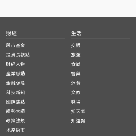
財經
生活
股市基金
交通
投資長觀點
旅遊
財經人物
食尚
產業脈動
醫藥
金融保險
消費
科技新知
文教
國際焦點
職場
趨勢大師
知天氣
政策法規
知運勢
地產房市