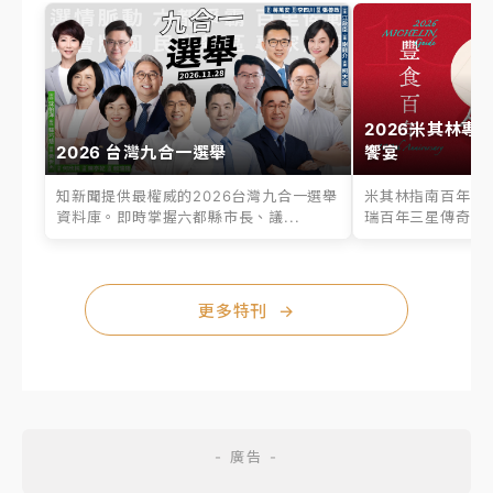
2026米其林專
2026 台灣九合一選舉
饗宴
知新聞提供最權威的2026台灣九合一選舉
米其林指南百年之
資料庫。即時掌握六都縣市長、議...
瑞百年三星傳奇、台
更多特刊
→