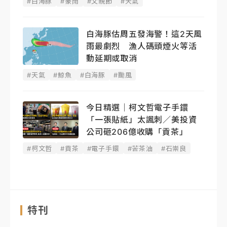
#白海豚
#豪雨
#父親節
#天氣
白海豚估周五發海警！這2天風
雨最劇烈 漁人碼頭煙火等活
動延期或取消
#天氣
#鯨魚
#白海豚
#颱風
今日精選｜柯文哲電子手鐶
「一張貼紙」太諷刺／美投資
公司砸206億收購「貢茶」
#柯文哲
#貢茶
#電子手鐶
#苦茶油
#石崇良
特刊