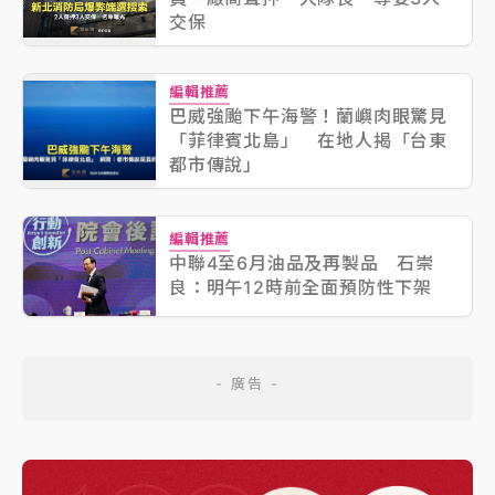
交保
編輯推薦
巴威強颱下午海警！蘭嶼肉眼驚見
「菲律賓北島」 在地人揭「台東
都市傳說」
編輯推薦
中聯4至6月油品及再製品 石崇
良：明午12時前全面預防性下架