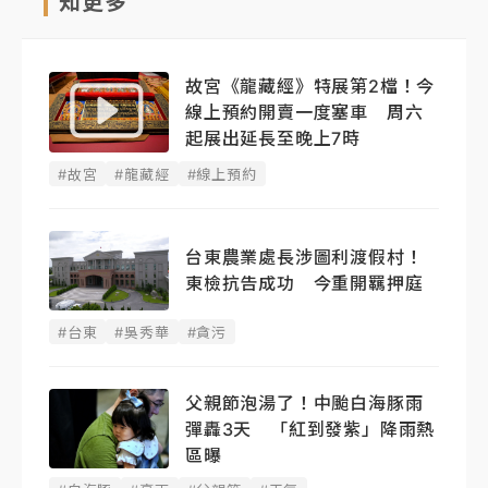
知更多
故宮《龍藏經》特展第2檔！今
線上預約開賣一度塞車 周六
起展出延長至晚上7時
#故宮
#龍藏經
#線上預約
台東農業處長涉圖利渡假村！
東檢抗告成功 今重開羈押庭
#台東
#吳秀華
#貪污
父親節泡湯了！中颱白海豚雨
彈轟3天 「紅到發紫」降雨熱
區曝