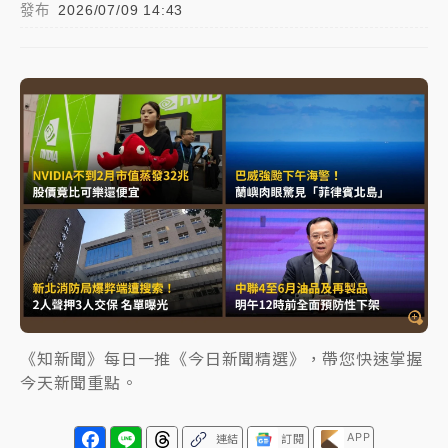
雨熱區曝
發布
2026/07/09 14:43
女律師陳昱瑄詐慈濟10億！黃金158kg遭查扣畫面曝光
台積電殺35元、台股跌近300點 被動元件、低軌衛星
及載板皆走弱
中信慈善基金會想增加董事人數！辜仲諒向法院聲請遭
駁 理由曝光
故宮《龍藏經》特展第2檔！今線上預約開賣一度塞車
周六起展出延長至晚上7時
台東農業處長涉圖利渡假村！東檢抗告成功 今重開羈
押庭
《知新聞》每日一推《今日新聞精選》，帶您快速掌握
父親節泡湯了！中颱白海豚雨彈轟3天 「紅到發紫」降
今天新聞重點。
雨熱區曝
APP
連結
訂閱