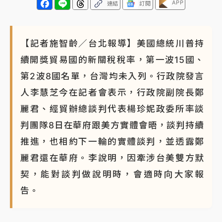
APP
連結
訂閱
蔣萬安的建中同學！47歲法律學霸戰桃園 公開上任首
要3件事
【記者施智齡／台北報導】美國總統川普持
續開獎貿易國的新關稅稅率，第一波15國、
第2波8國名單，台灣均未入列。行政院發言
人李慧芝今在記者會表示，行政院副院長鄭
麗君、經貿辦總談判代表楊珍妮政委所率談
判團隊8日在華府跟美方實體會晤，談判持續
推進，也相約下一輪的實體談判，並透露鄭
麗君還在華府。李說明，因牽涉台美雙方默
契，能對談判做說明時，會適時向大家報
告。