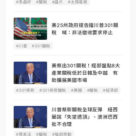
#多晶矽
#關稅
#晶片
#太陽能板
美25州政府提告擋川普301關
稅 喊：非法徵收要求停止
#川普
#301關稅
美祭出301關稅！經部盤點8大
產業關稅低於日韓及中越 有
助擴展美國市場
#301條款
#301條款關稅
#美國
#關稅
#經濟部
川普祭新關稅全球反彈 紐西
蘭說「失望透頂」、澳洲巴西
批不合理
#貿易法
#關稅
#強迫勞動