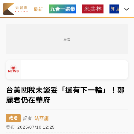
最新
父親節玩樂園！六福村今明2天「爸爸免費」 遠雄海洋
買1送1
廣告
白海豚逼近！新北高灘地停車場下午4時強制拖吊 中午
開放水門周邊紅黃線停車
中颱白海豚環流掠北海！今明防劇烈降雨 東部高溫飆
NEWS
38度
周末精選｜
慈濟遭詐10億完整始末曝！律師掮客大玩兩
台美關稅未談妥「還有下一輪」！鄭
面手法 郭台銘、蔡英文成關鍵
麗君仍在華府
▲
本周爆款短影音｜
柯文哲帶電子手鐶拄拐杖現身／周玉
▼
蔻蔡玉真開撕爆料
法亞施
政治
記者
周末精選｜
跨境網購族注意！EZ Way若改由政府委
發布
2025/07/10 12:25
任 預算難關如何解？