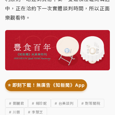
中，正在洽約下一次實體談判時間，所以正面
樂觀看待。
⭐️ 即刻下載！無廣告《知新聞》App
# 鄭麗君
# 楊珍妮
# 台美談判
# 對等關稅
# 川普
# 李慧芝