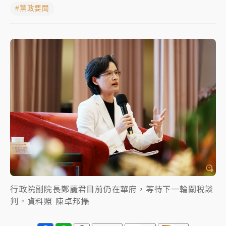
#黨政要聞
蔣萬安的建中同學！47歲法律學霸戰桃園 公開上任首
要3件事
父親節玩樂園！六福村今明2天「爸爸免費」 遠雄海洋
買1送1
白海豚逼近！新北高灘地停車場下午4時強制拖吊 中午
開放水門周邊紅黃線停車
中颱白海豚環流掠北海！今明防劇烈降雨 東部高溫飆
38度
周末精選｜
慈濟遭詐10億完整始末曝！律師掮客大玩兩
面手法 郭台銘、蔡英文成關鍵
本周爆款短影音｜
柯文哲帶電子手鐶拄拐杖現身／周玉
行政院副院長鄭麗君目前仍在華府，等待下一輪關稅談
蔻蔡玉真開撕爆料
判。資料照 陳卓邦攝
周末精選｜
跨境網購族注意！EZ Way若改由政府委
任 預算難關如何解？