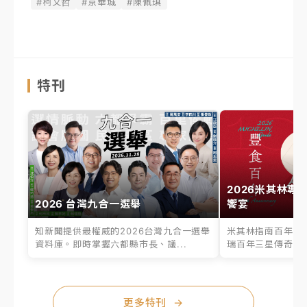
#柯文哲
#京華城
#陳佩琪
特刊
2026米其林專
2026 台灣九合一選舉
饗宴
知新聞提供最權威的2026台灣九合一選舉
米其林指南百年之
資料庫。即時掌握六都縣市長、議...
瑞百年三星傳奇、台
更多特刊
→