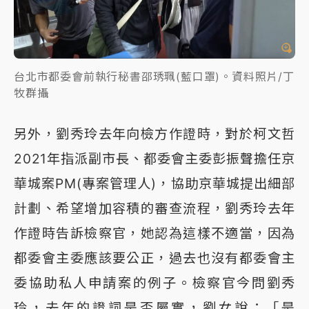
台北市都委會前執行秘書邵琇珮(藍口罩)。資料照片/丁
牧群攝
另外，劉秀玲去年向檢方作證時，對於柯文哲
2021年指派副市長、都委會主委彭振聲擔任京
華城案PM(專案管理人)，協助京華城提出細部
計劃、希望增加容積的審查流程，劉秀玲去年
作證時告訴檢察官，她認為這樣不適當，因為
都委會主委應該要公正，過去也沒有都委會主
委協助私人申請案的例子。檢察官今問劉秀
玲，去年的證詞是否屬實，劉女說：「是