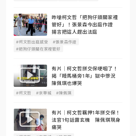
昨嗆柯文哲「把狗仔頭關家裡
管好」！張景森今出庭作證
揚言把這人趕出法庭
#柯文哲出庭感受
#張景森作證
#把狗仔頭關在家裡管好
有片｜柯文哲拼交保哽咽了！
揭「睡馬桶旁1年」獄中慘況
陳佩琪也爆哭
#柯文哲
#京華城
#陳佩琪
有片｜柯文哲羈押1年拼交保！
法官1句話露玄機 陳佩琪現身
痛哭