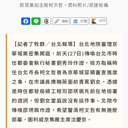
民眾黨前主席柯文哲。資料照片/梁建裕攝
APP
連結
訂閱
【記者丁牧群／台北報導】台北地院審理京
華城案密集開庭，前天(27日)傳喚台北市時
任都委會執行秘書劉秀玲作證，檢方指稱時
任台北市長柯文哲曾為京華城容積審查進度
之事，在市議員應曉薇面前責罵劉女，憑據
是時任都發局總工程司邵琇珮先前在地檢署
的證詞，但劉女當庭說沒有這件事。北院今
傳喚邵琇珮作證，希望釐清柯文哲有無施壓
部屬、圖利威京集團主席沈慶京。