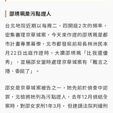
邵琇珮是污點證人
台北地院近期以每周二、四開庭2次的頻率，
密集審理京華城案，今天來作證的邵琇珮是都
市計畫專業幕僚，北市都發局前局長林洲民本
月22日出庭作證時，大讚邵琇珮「比我還優
秀」，並稱邵女當時處理京華城案有「難言之
隱、委屈了」。
邵女是京華城案被告之一，她先前於偵查中認
罪，北檢將她列為污點證人，去年12月偵結全
案時，對邵女求刑1年3月， 但建請法院判緩刑