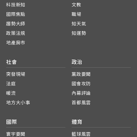
科技新知
文教
國際焦點
職場
趨勢大師
知天氣
政策法規
知運勢
地產房市
社會
政治
突發現場
黨政要聞
法庭
國會攻防
暖流
內幕評論
地方大小事
首都風雲
國際
體育
寰宇要聞
籃球風雲