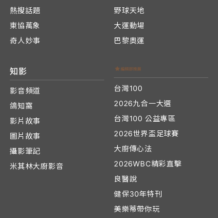
熱搜話題
野球天地
東協萬象
大運動場
奇人妙事
巴黎奧運
知影
台灣100
影音頻道
2026九合一大選
鴿知窩
台灣100 公益專區
影片故事
2026世界盃足球賽
圖片故事
大廚傳心法
攝影筆記
2026WBC精彩直擊
米其林大廚影音
良醫說
健保30年特刊
美樂蒂帶你玩