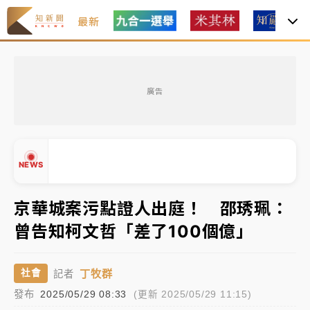
最新
白海豚瘦身！中部以北防劇烈降水 本周天氣展望「多
雨不穩定」
廣告
強風長浪襲馬祖！「白海豚」逼近劃設警戒區 違規戲
水觀浪恐重罰失血
周末精選｜
苯駢芘無安全攝取值！致癌苦茶油下肚 毒
NEWS
物醫籲多吃蔬果代謝
《知新聞》揭「運科計畫」人體實驗黑幕 運動部不追
京華城案污點證人出庭！ 邵琇珮：
究！遭監委質疑
曾告知柯文哲「差了100個億」
▲
台股處置新制明天上路 4大鬆綁一次看
▼
丁牧群
社會
記者
周末精選｜
鎢業董座離奇命喪豪宅！檢警3方向追出前
發布
2025/05/29 08:33
(更新 2025/05/29 11:15)
員工犯案 破案關鍵曝