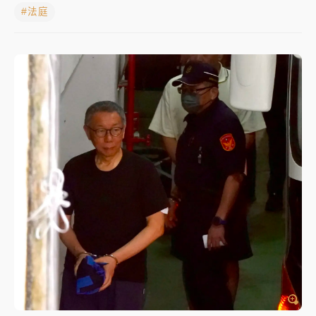
#法庭
白海豚瘦身！中部以北防劇烈降水 本周天氣展望「多
雨不穩定」
強風長浪襲馬祖！「白海豚」逼近劃設警戒區 違規戲
水觀浪恐重罰失血
周末精選｜
苯駢芘無安全攝取值！致癌苦茶油下肚 毒
物醫籲多吃蔬果代謝
《知新聞》揭「運科計畫」人體實驗黑幕 運動部不追
究！遭監委質疑
台股處置新制明天上路 4大鬆綁一次看
周末精選｜
鎢業董座離奇命喪豪宅！檢警3方向追出前
員工犯案 破案關鍵曝