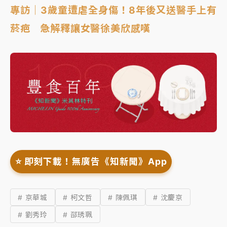
專訪｜3歲童遭虐全身傷！8年後又送醫手上有
菸疤 急解釋讓女醫徐美欣感嘆
⭐️ 即刻下載！無廣告《知新聞》App
# 京華城
# 柯文哲
# 陳佩琪
# 沈慶京
# 劉秀玲
# 邵琇珮