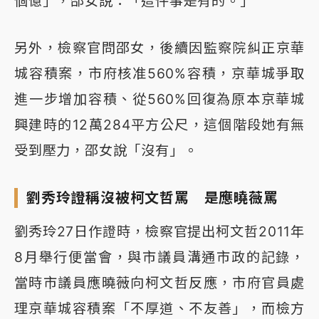
個億」，邵女說：「這件事是有的。」
另外，檢察官問邵女，後續因監察院糾正京華
城容積案，市府核准560%容積，京華城爭取
進一步增加容積、從560%回復為原本京華城
興建時的12萬284平方公尺，這個階段她有無
受到壓力，邵女說「沒有」。
劉秀玲證稱沒被柯文哲罵 是應曉薇罵
劉秀玲27日作證時，檢察官提出柯文哲2011年
8月舉行便當會，與市議員溝通市政的記錄，
當時市議員應曉薇向柯文哲反應，市府官員處
理京華城容積案「不厚道、不友善」，而檢方