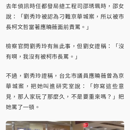
去年偵訊時任都發局總工程司邵琇珮時，邵女
說：「劉秀玲被認為刁難京華城案，所以被市
長柯文哲當著應曉薇面前責罵。」
檢察官問劉秀玲有無此事，但劉女證稱：「沒
有啊，我沒有被柯市長罵。」
不過，劉秀玲證稱，台北市議員應曉薇曾為京
華城案，把她叫進研究室說：「妳寫這些意
見，那人家玩了那麼久，不是要重來嗎？」把
她罵了一頓。