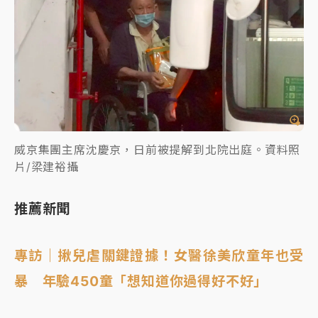
威京集團主席沈慶京，日前被提解到北院出庭。資料照
片/梁建裕攝
推薦新聞
專訪｜揪兒虐關鍵證據！女醫徐美欣童年也受
暴 年驗450童「想知道你過得好不好」