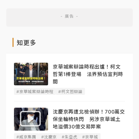
知更多
京華城案辯論時程出爐！柯文
哲第1棒登場 法界預估宣判時
間
#京華城案辯論時程
#柯文哲辯論
沈慶京再遭北檢偵辦！700萬交
保坐輪椅快閃 另涉京華城土
地溢價30億交易弊案
#威京集團
#沈慶京
#朱亞虎
#京華城